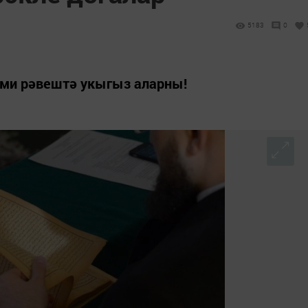
5183
0
ми рәвештә укыгыз аларны!