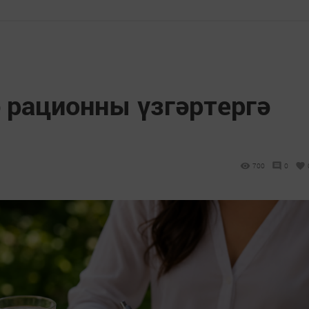
 рационны үзгәртергә
700
0