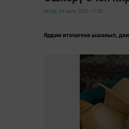
автор,
24 июль 2026 - 11:30
Ярдәм итәчәгенә ышанып, даи