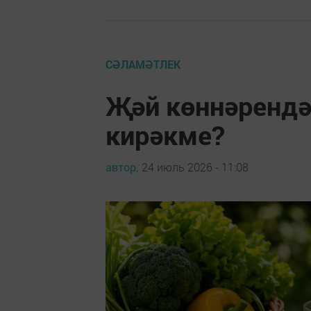
СӘЛАМӘТЛЕК
Җәй көннәрендә
кирәкме?
автор,
24 июль 2026 - 11:08