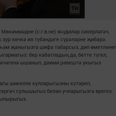
Мөхәммәдне (с.г.в.не) яһүдиләр сихерләгәч,
 зур көчкә ия түбәндәге сүрәләрне җибәрә.
ә һәм җаныгызга шифа табарсыз, дип өметләне
гармагыз: бер кабатладың да, бетте түгел,
тәчәгенә ышанып, даими рәвештә укыгыз
дагы шикелле кулларыгызны күтәреп,
тергәч сулышыгыз белән учларыгызга өрегез.
сыпырыгыз.