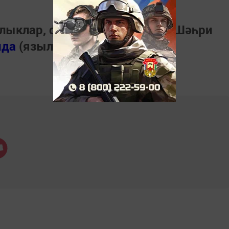
лыклар, фото һәм видеолар «Шәһри
нда
(язылыгыз).