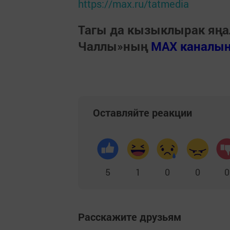
https://max.ru/tatmedia
Тагы да кызыклырак яңа
Чаллы»ның
MAX каналы
Оставляйте реакции
5
1
0
0
0
Расскажите друзьям