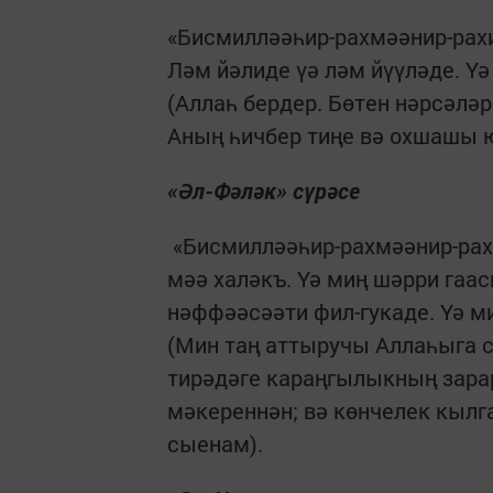
«Бисмилләәһир-рахмәәнир-рахи
Ләм йәлиде үә ләм йүүләде. Үә
(Аллаһ бердер. Бөтен нәрсәл
Аның һичбер тиңе вә охшашы ю
«Әл-Фәләк» сүрәсе
«Бисмилләәһир-рахмәәнир-рахи
мәә халәкъ. Үә миң шәрри гаас
нәффәәсәәти фил-гукаде. Үә м
(Мин таң аттыручы Аллаһыга 
тирәдәге караңгылыкның зара
мәкереннән; вә көнчелек кыл
сыенам).