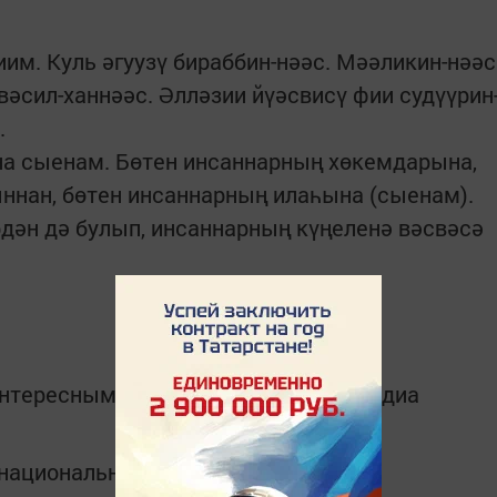
им. Куль әгуузү бираббин-нәәс. Мәәликин-нәәс
вәсил-ханнәәс. Әлләзии йүәсвисү фии судүүрин
.
а сыенам. Бөтен инсаннарның хөкемдарына,
ннан, бөтен инсаннарның илаһына (сыенам).
дән дә булып, инсаннарның күңеленә вәсвәсә
интересным в
Telegram-канале
Татмедиа
в национальном мессенджере MАХ: