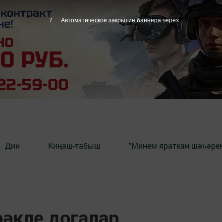
6
Автоматическое закрытие баннера через
Дин
Киңәш-табыш
"Минем яраткан шәһәрем
рәкле догалар