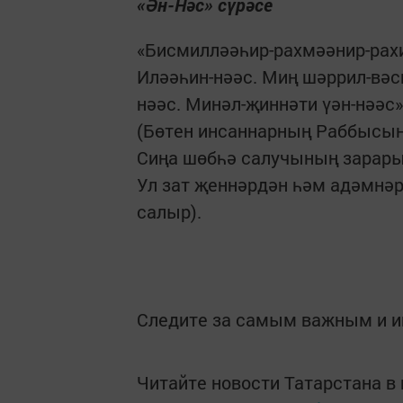
«Ән-Нәс» сүрәсе
«Бисмилләәһир-рахмәәнир-рахи
Иләәһин-нәәс. Миң шәррил-вәс
нәәс. Минәл-җиннәти үән-нәәс»
(Бөтен инсаннарның Раббысын
Сиңа шөбһә салучының зарары
Ул зат җеннәрдән һәм адәмнәр
салыр).
Следите за самым важным и 
Читайте новости Татарстана 