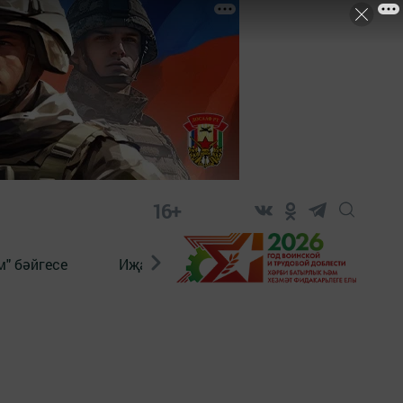
16+
" бәйгесе
Иҗат
Реклама
Онлайн язы