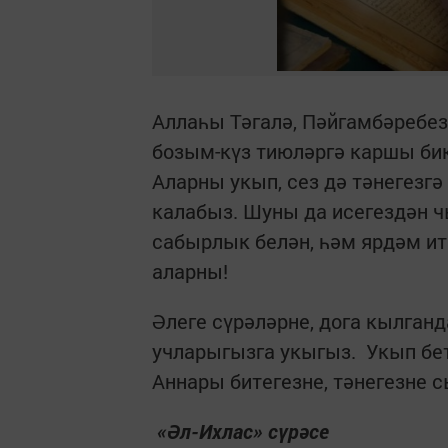
Аллаһы Тәгалә, Пәйгамбәребез 
бозым-күз тиюләргә каршы бик
Аларны укып, сез дә тәнегезг
калабыз. Шуны да исегездән чы
сабырлык белән, һәм ярдәм и
аларны!
Әлеге сүрәләрне, дога кылган
учларыгызга укыгыз. Укып бе
Аннары битегезне, тәнегезне 
«Әл-Ихлас» сүрәсе