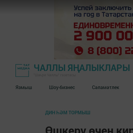
ЧАЛЛЫ ЯҢАЛЫКЛАРЫ
"Шәһри Чаллы" газетасы
Язмыш
Шоу-бизнес
Сәламәтлек
ДИН ҺӘМ ТОРМЫШ
Өшкерү өчен ки