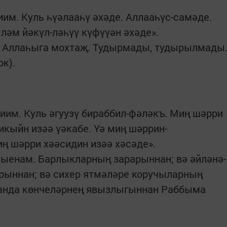
им. Куль һүәлааһү әхәде. Аллааһүс-самәде.
 ләм йәкүл-ләһүү күфүүән әхәде».
әр Аллаһыга мохтаҗ. Тудырмады, тудырылмады
к).
им. Куль әгуузү бираббил-фәләкъ. Миң шәрри
икыйн изәә үәкабе. Үә миң шәррин-
иң шәрри хәәсидин изәә хәсәде».
сыенам. Барлыкларның зарарыннан; вә әйләнә-
рыннан; вә сихер ятмәләре коручыларның
ганда көнчеләрнең явызлыгыннан Раббыма