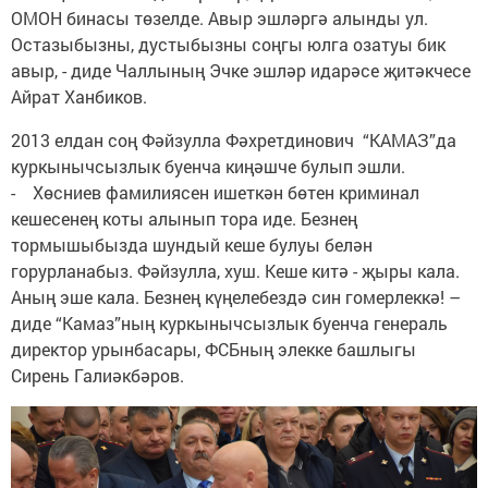
ОМОН бинасы төзелде. Авыр эшләргә алынды ул.
Остазыбызны, дустыбызны соңгы юлга озатуы бик
авыр, - диде Чаллының Эчке эшләр идарәсе җитәкчесе
Айрат Ханбиков.
2013 елдан соң Фәйзулла Фәхретдинович “КАМАЗ”да
куркынычсызлык буенча киңәшче булып эшли.
- Хөсниев фамилиясен ишеткән бөтен криминал
кешесенең коты алынып тора иде. Безнең
тормышыбызда шундый кеше булуы белән
горурланабыз. Фәйзулла, хуш. Кеше китә - җыры кала.
Аның эше кала. Безнең күңелебездә син гомерлеккә! –
диде “Камаз”ның куркынычсызлык буенча генераль
директор урынбасары, ФСБның элекке башлыгы
Сирень Галиәкбәров.