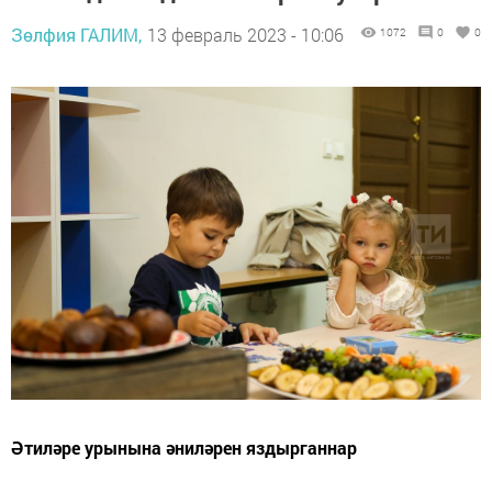
Зөлфия ГАЛИМ,
13 февраль 2023 - 10:06
1072
0
0
Әтиләре урынына әниләрен яздырганнар