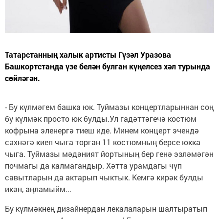
Татарстанның халык артисты Гүзәл Уразова
Башкортстанда үзе белән булган күңелсез хәл турында
сөйләгән.
- Бу күлмәгем башка юк. Туймазы концертларыннан соң
бу күлмәк просто юк булды.Ул гадәттәгечә костюм
кофрына эленергә тиеш иде. Минем концерт эчендә
сәхнәгә киеп чыга торган 11 костюмның берсе юкка
чыга. Туймазы мәдәният йортының бер генә эзләмәгән
почмагы да калмагандыр. Хәтта урамдагы чүп
савытларын да актарып чыктык. Кемгә кирәк булды
икән, аңламыйм...
Бу күлмәкнең дизайнердан лекалаларын шалтыратып