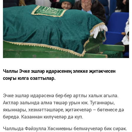
Чаллы Эчке эшләр идарәсенең элекке җитәкчесен
соңгы юлга озаттылар.
Эчке эшләр идарәсенә бер-бер артлы халык агыла.
Актлар залында алма төшәр урын юк. Туганнары,
якыннары, хезмәттәшләре, җитәкчеләр – бөтенесе дә
биредә. Казаннан килүчеләр дә күп.
Чаллыда Фәйзулла Хөсниевны белмәүчеләр бик сирәк.