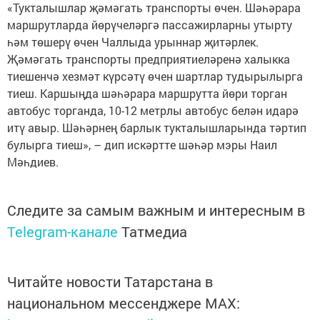
«Тукталышлар җәмәгать транспорты өчен. Шәһәрара
маршрутларда йөрүчеләргә пассажирларны утырту
һәм төшерү өчен Чаллыда урыннар җитәрлек.
Җәмәгать транспорты предприятиеләренә халыкка
тиешенчә хезмәт күрсәтү өчен шартлар тудырылырга
тиеш. Каршыңда шәһәрара маршрутта йөри торган
автобус торганда, 10-12 метрлы автобус белән идарә
итү авыр. Шәһәрнең барлык тукталышларында тәртип
булырга тиеш», – дип искәртте шәһәр мэры Наил
Мәһдиев.
Следите за самым важным и интересным в
Telegram-канале
Татмедиа
Читайте новости Татарстана в
национальном мессенджере MАХ: