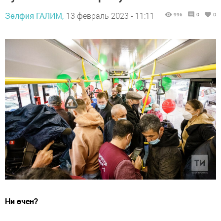
Зөлфия ГАЛИМ,
13 февраль 2023 - 11:11
996
0
0
Ни өчен?