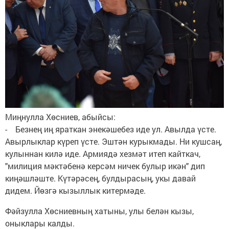
Миңнулла Хөсниев, абыйсы:
- Безнең иң яраткан энекәшебез иде ул. Авылда үсте.
Авырлыклар күреп үсте. Эштән курыкмады. Ни кушсаң,
кулыннан килә иде. Армиядә хезмәт итеп кайткач,
"милиция мәктәбенә керсәм ничек булыр икән" дип
киңәшләште. Күтәрәсең, булдырасың, укы давай
дидем. Йөзгә кызыллык китермәде.
Фәйзулла Хөсниевның хатыны, улы белән кызы,
оныклары калды.