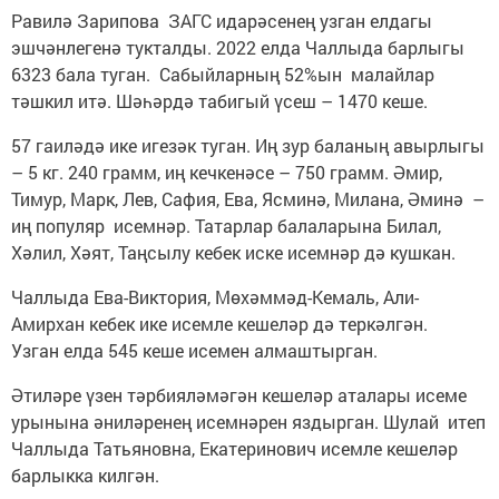
Равилә Зарипова ЗАГС идарәсенең узган елдагы
эшчәнлегенә тукталды. 2022 елда Чаллыда барлыгы
6323 бала туган. Сабыйларның 52%ын малайлар
тәшкил итә. Шәһәрдә табигый үсеш – 1470 кеше.
57 гаиләдә ике игезәк туган. Иң зур баланың авырлыгы
– 5 кг. 240 грамм, иң кечкенәсе – 750 грамм. Әмир,
Тимур, Марк, Лев, Сафия, Ева, Ясминә, Милана, Әминә –
иң популяр исемнәр. Татарлар балаларына Билал,
Хәлил, Хәят, Таңсылу кебек иске исемнәр дә кушкан.
Чаллыда Ева-Виктория, Мөхәммәд-Кемаль, Али-
Амирхан кебек ике исемле кешеләр дә теркәлгән.
Узган елда 545 кеше исемен алмаштырган.
Әтиләре үзен тәрбияләмәгән кешеләр аталары исеме
урынына әниләренең исемнәрен яздырган. Шулай итеп
Чаллыда Татьяновна, Екатеринович исемле кешеләр
барлыкка килгән.