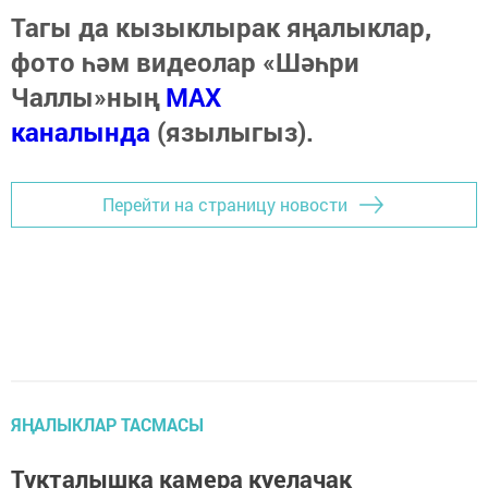
Тагы да кызыклырак яңалыклар,
фото һәм видеолар «Шәһри
Чаллы»ның
MAX
каналында
(язылыгыз).
Перейти на страницу новости
ЯҢАЛЫКЛАР ТАСМАСЫ
Тукталышка камера куелачак