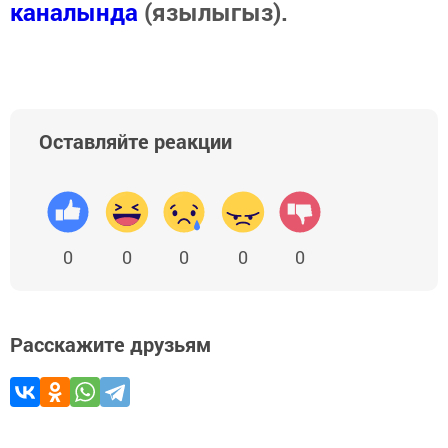
каналында
(язылыгыз).
Оставляйте реакции
0
0
0
0
0
Расскажите друзьям