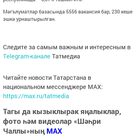
Мәгълүматлар базасында 5556 вакансия бар, 230 кеше
эшкә урнаштырылган.
Следите за самым важным и интересным в
Telegram-канале
Татмедиа
Читайте новости Татарстана в
национальном мессенджере MАХ:
https://max.ru/tatmedia
Тагы да кызыклырак яңалыклар,
фото һәм видеолар «Шәһри
Чаллы»ның
MAX