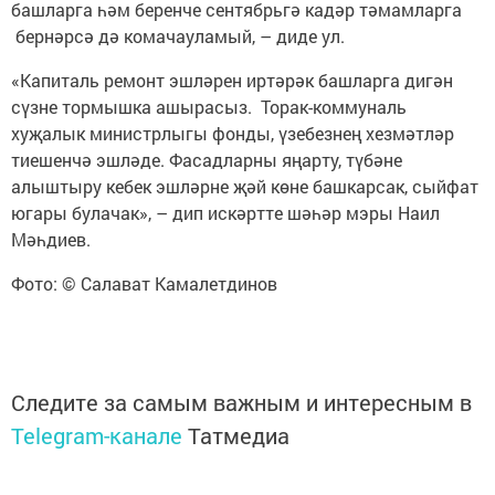
башларга һәм беренче сентябрьгә кадәр тәмамларга
бернәрсә дә комачауламый, – диде ул.
«Капиталь ремонт эшләрен иртәрәк башларга дигән
сүзне тормышка ашырасыз. Торак-коммуналь
хуҗалык министрлыгы фонды, үзебезнең хезмәтләр
тиешенчә эшләде. Фасадларны яңарту, түбәне
алыштыру кебек эшләрне җәй көне башкарсак, сыйфат
югары булачак», – дип искәртте шәһәр мэры Наил
Мәһдиев.
Фото: © Салават Камалетдинов
Следите за самым важным и интересным в
Telegram-канале
Татмедиа