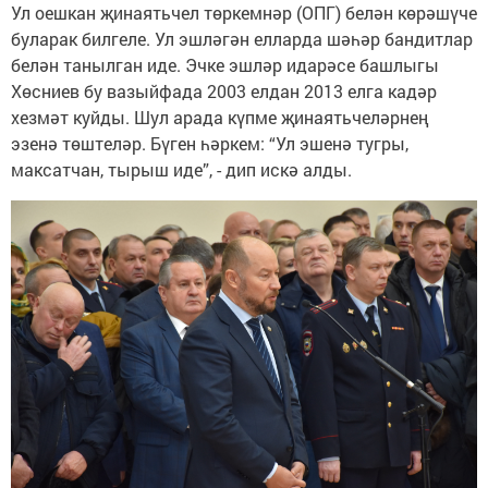
Ул оешкан җинаятьчел төркемнәр (ОПГ) белән көрәшүче
буларак билгеле. Ул эшләгән елларда шәһәр бандитлар
белән танылган иде. Эчке эшләр идарәсе башлыгы
Хөсниев бу вазыйфада 2003 елдан 2013 елга кадәр
хезмәт куйды. Шул арада күпме җинаятьчеләрнең
эзенә төштеләр. Бүген һәркем: “Ул эшенә тугры,
максатчан, тырыш иде”, - дип искә алды.