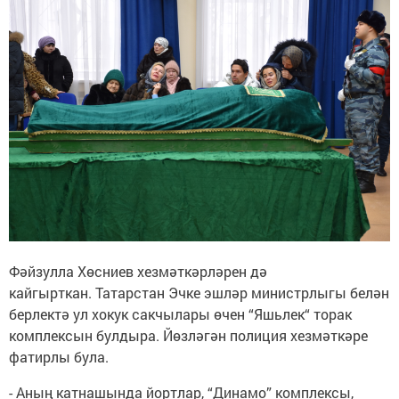
Фәйзулла Хөсниев хезмәткәрләрен дә
кайгырткан. Татарстан Эчке эшләр министрлыгы белән
берлектә ул хокук сакчылары өчен “Яшьлек“ торак
комплексын булдыра. Йөзләгән полиция хезмәткәре
фатирлы була.
- Аның катнашында йортлар, “Динамо” комплексы,