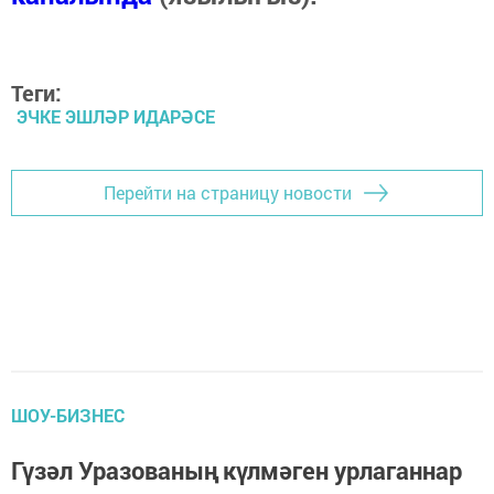
Теги:
ЭЧКЕ ЭШЛӘР ИДАРӘСЕ
Перейти на страницу новости
ШОУ-БИЗНЕС
Гүзәл Уразованың күлмәген урлаганнар