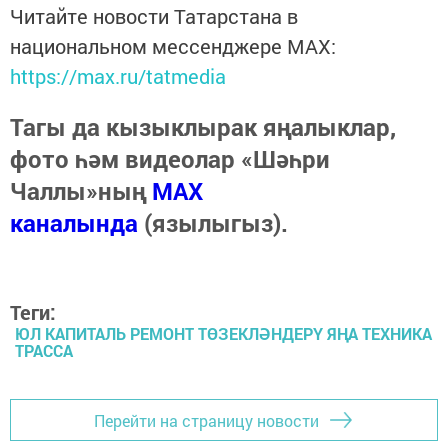
Читайте новости Татарстана в
национальном мессенджере MАХ:
https://max.ru/tatmedia
Тагы да кызыклырак яңалыклар,
фото һәм видеолар «Шәһри
Чаллы»ның
MAX
каналында
(язылыгыз).
Теги:
ЮЛ КАПИТАЛЬ РЕМОНТ ТӨЗЕКЛӘНДЕРҮ ЯҢА ТЕХНИКА
ТРАССА
Перейти на страницу новости