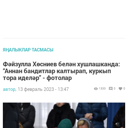
ЯҢАЛЫКЛАР ТАСМАСЫ
Фәйзулла Хөсниев белән хушлашканда:
“Аннан бандитлар калтырап, куркып
тора иделәр” - фотолар
автор,
13 февраль 2023 - 13:47
1333
0
0