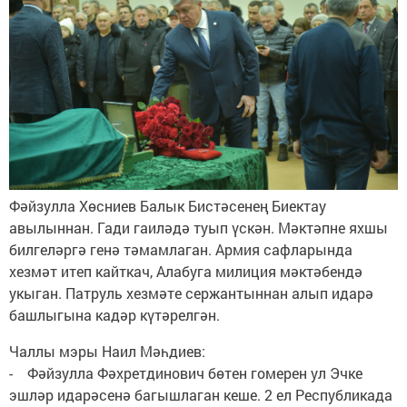
Фәйзулла Хөсниев Балык Бистәсенең Биектау
авылыннан. Гади гаиләдә туып үскән. Мәктәпне яхшы
билгеләргә генә тәмамлаган. Армия сафларында
хезмәт итеп кайткач, Алабуга милиция мәктәбендә
укыган. Патруль хезмәте сержантыннан алып идарә
башлыгына кадәр күтәрелгән.
Чаллы мэры Наил Мәһдиев:
- Фәйзулла Фәхретдинович бөтен гомерен ул Эчке
эшләр идарәсенә багышлаган кеше. 2 ел Республикада