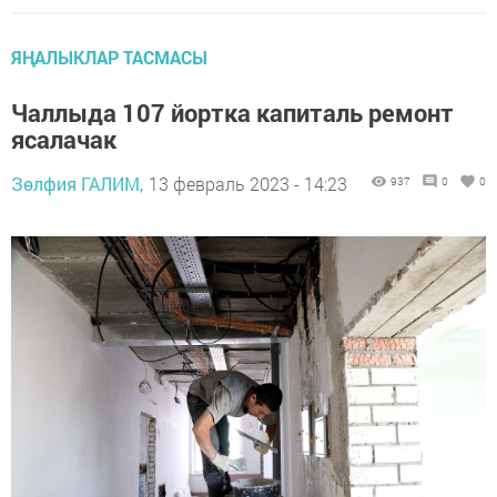
ЯҢАЛЫКЛАР ТАСМАСЫ
Чаллыда 107 йортка капиталь ремонт
ясалачак
Зөлфия ГАЛИМ,
13 февраль 2023 - 14:23
937
0
0