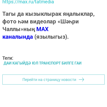
https://max.ru/tatmedia
Тагы да кызыклырак яңалыклар,
фото һәм видеолар «Шәһри
Чаллы»ның
MAX
каналында
(язылыгыз).
Теги:
ДАИ КАГЫЙДӘ ЮЛ ТРАНСПОРТ БИЛГЕ ГАИ
Перейти на страницу новости