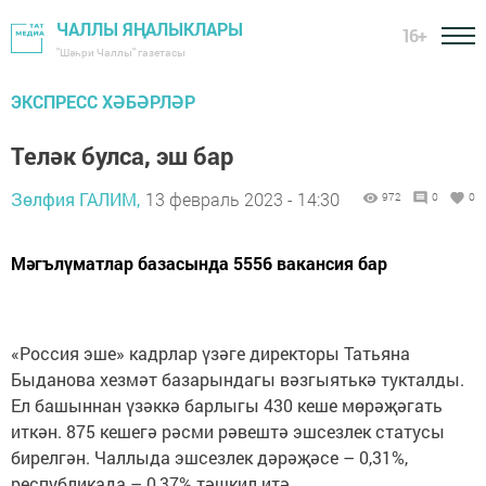
ЧАЛЛЫ ЯҢАЛЫКЛАРЫ
16+
"Шәһри Чаллы" газетасы
ЭКСПРЕСС ХӘБӘРЛӘР
Теләк булса, эш бар
Зөлфия ГАЛИМ,
13 февраль 2023 - 14:30
972
0
0
Мәгълүматлар базасында 5556 вакансия бар
«Россия эше» кадрлар үзәге директоры Татьяна
Быданова хезмәт базарындагы вәзгыятькә тукталды.
Ел башыннан үзәккә барлыгы 430 кеше мөрәҗәгать
иткән. 875 кешегә рәсми рәвештә эшсезлек статусы
бирелгән. Чаллыда эшсезлек дәрәҗәсе – 0,31%,
республикада – 0,37% тәшкил итә.