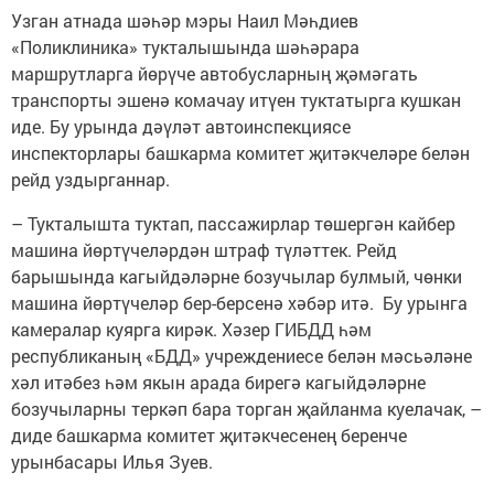
Узган атнада шәһәр мэры Наил Мәһдиев
«Поликлиника» тукталышында шәһәрара
маршрутларга йөрүче автобусларның җәмәгать
транспорты эшенә комачау итүен туктатырга кушкан
иде. Бу урында дәүләт автоинспекциясе
инспекторлары башкарма комитет җитәкчеләре белән
рейд уздырганнар.
– Тукталышта туктап, пассажирлар төшергән кайбер
машина йөртүчеләрдән штраф түләттек. Рейд
барышында кагыйдәләрне бозучылар булмый, чөнки
машина йөртүчеләр бер-берсенә хәбәр итә. Бу урынга
камералар куярга кирәк. Хәзер ГИБДД һәм
республиканың «БДД» учреждениесе белән мәсьәләне
хәл итәбез һәм якын арада бирегә кагыйдәләрне
бозучыларны теркәп бара торган җайланма куелачак, –
диде башкарма комитет җитәкчесенең беренче
урынбасары Илья Зуев.