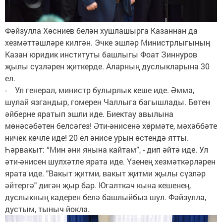
Фәйзулла Хөсниев белән хушлашырга Казаннан да
хезмәттәшләре килгән. Эчке эшләр Министрлыгының
Казан юридик институты башлыгы Фоат Зиннуров
җылы сүзләрен җиткерде. Аларның дуслыкларына 30
ел.
- Ул генерал, министр булырлык кеше иде. Әмма,
шулай язгандыр, гомерен Чаллыга багышлады. Бөтен
әйберне яратып эшли иде. Биектау авылына
мөнәсәбәтен белсәгез! Әти-әнисенә хөрмәте, мәхәббәте
ничек көчле иде! 20 ел әнисе урын өстендә ятты.
Һәрвакыт: “Мин әни янына кайтам”, - дип әйтә иде. Ул
әти-әнисен шулхәтле ярата иде. Үзенең хезмәткәрләрен
ярата иде. "Вакыт җитми, вакыт җитми җылы сүзләр
әйтергә" дигән җыр бар. Югалткач кына кешенең,
дуслыкның кадерен белә башлыйбыз шул. Фәйзулла,
дустым, тыныч йокла.