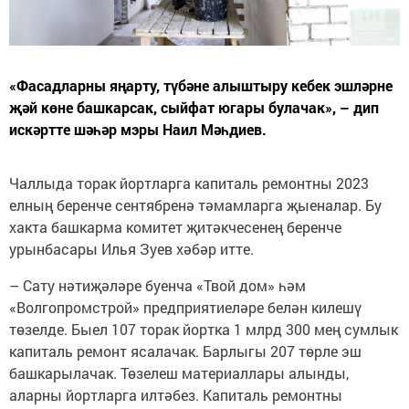
«Фасадларны яңарту, түбәне алыштыру кебек эшләрне
җәй көне башкарсак, сыйфат югары булачак», – дип
искәртте шәһәр мэры Наил Мәһдиев.
Чаллыда торак йортларга капиталь ремонтны 2023
елның беренче сентябренә тәмамларга җыеналар. Бу
хакта башкарма комитет җитәкчесенең беренче
урынбасары Илья Зуев хәбәр итте.
– Сату нәтиҗәләре буенча «Твой дом» һәм
«Волгопромстрой» предприятиеләре белән килешү
төзелде. Быел 107 торак йортка 1 млрд 300 мең сумлык
капиталь ремонт ясалачак. Барлыгы 207 төрле эш
башкарылачак. Төзелеш материаллары алынды,
аларны йортларга илтәбез. Капиталь ремонтны