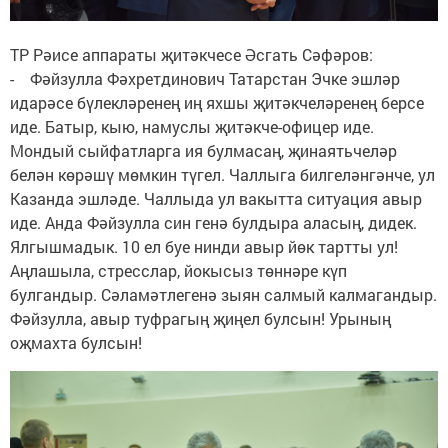
ТР Рәисе аппараты җитәкчесе Әсгать Сәфәров:
- Фәйзулла Фәхретдинович Татарстан Эчке эшләр
идарәсе бүлекләренең иң яхшы җитәкчеләренең берсе
иде. Батыр, кыю, намуслы җитәкче-офицер иде.
Мондый сыйфатларга ия булмасаң, җинаятьчеләр
белән көрәшү мөмкин түгел. Чаллыга билгеләнгәнче, ул
Казанда эшләде. Чаллыда ул вакытта ситуация авыр
иде. Анда Фәйзулла син генә булдыра аласың, дидек.
Ялгышмадык. 10 ел буе нинди авыр йөк тартты ул!
Аңлашыла, стресслар, йокысыз төннәре күп
булгандыр. Сәламәтлегенә зыян салмый калмагандыр.
Фәйзулла, авыр туфрагың җиңел булсын! Урының
оҗмахта булсын!