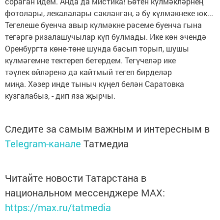
сораган идем. Анда да мистика! Бөтен күлмәкләрнең
фотолары, лекалалары сакланган, ә бу күлмәкнеке юк...
Тегелеше буенча авыр күлмәкне рәсеме буенча гына
тегәргә ризалашучылар күп булмады. Ике көн эчендә
Оренбургта көне-төне шунда басып торып, шушы
күлмәгемне тектереп бетердем. Тегүчеләр ике
тәүлек өйләренә дә кайтмый тегеп бирделәр
миңа. Хәзер инде тыныч күңел белән Саратовка
кузгалабыз, - дип яза җырчы.
Следите за самым важным и интересным в
Telegram-канале
Татмедиа
Читайте новости Татарстана в
национальном мессенджере MАХ:
https://max.ru/tatmedia