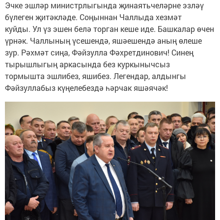
Эчке эшләр министрлыгында җинаятьчеләрне эзләү
бүлеген җитәкләде. Соңыннан Чаллыда хезмәт
куйды. Ул үз эшен белә торган кеше иде. Башкалар өчен
үрнәк. Чаллының үсешендә, яшәешендә аның өлеше
зур. Рәхмәт сиңа, Фәйзулла Фәхретдинович! Синең
тырышлыгың аркасында без куркынычсыз
тормышта эшлибез, яшибез. Легендар, алдынгы
Фәйзуллабыз күңелебездә һәрчак яшәячәк!