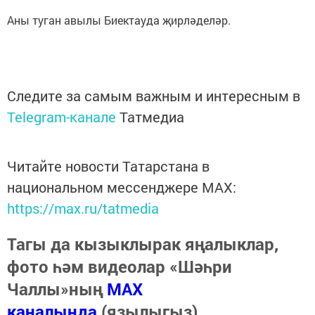
Аны туган авылы Биектауда җирләделәр.
Следите за самым важным и интересным в
Telegram-канале
Татмедиа
Читайте новости Татарстана в
национальном мессенджере MАХ:
https://max.ru/tatmedia
Тагы да кызыклырак яңалыклар,
фото һәм видеолар «Шәһри
Чаллы»ның
MAX
каналында
(язылыгыз).