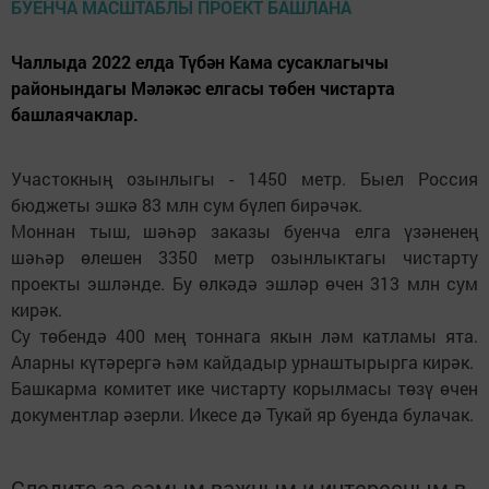
Чаллыда 2022 елда Түбән Кама сусаклагычы
районындагы Мәләкәс елгасы төбен чистарта
башлаячаклар.
Участокның озынлыгы - 1450 метр. Быел Россия
бюджеты эшкә 83 млн сум бүлеп бирәчәк.
Моннан тыш, шәһәр заказы буенча елга үзәненең
шәһәр өлешен 3350 метр озынлыктагы чистарту
проекты эшләнде. Бу өлкәдә эшләр өчен 313 млн сум
кирәк.
Су төбендә 400 мең тоннага якын ләм катламы ята.
Аларны күтәрергә һәм кайдадыр урнаштырырга кирәк.
Башкарма комитет ике чистарту корылмасы төзү өчен
документлар әзерли. Икесе дә Тукай яр буенда булачак.
Следите за самым важным и интересным в