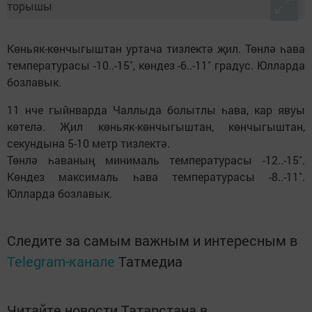
Көньяк-көнчыгыштан уртача тизлектә җил. Төнлә һава
температурасы -10..-15˚, көндез -6..-11˚ градус. Юлларда
бозлавык.
11 нче гыйнварда Чаллыда болытлы һава, кар явуы
көтелә. Җил көньяк-көнчыгыштан, көнчыгыштан,
секундына 5-10 метр тизлектә.
Төнлә һаваның минималь температурасы -12..-15˚.
Көндез максималь һава температурасы -8..-11˚.
Юлларда бозлавык.
Следите за самым важным и интересным в
Telegram-канале
Татмедиа
Читайте новости Татарстана в