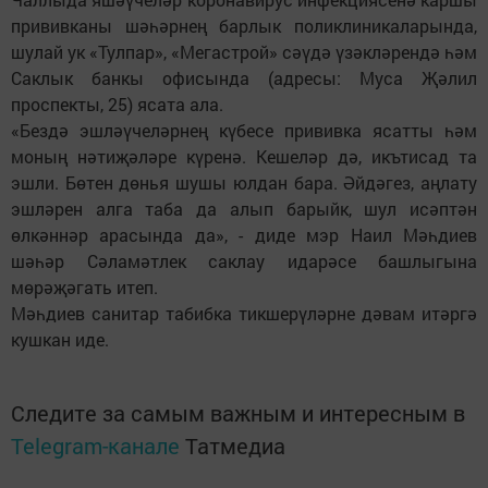
прививканы шәһәрнең барлык поликлиникаларында,
шулай ук «Тулпар», «Мегастрой» сәүдә үзәкләрендә һәм
Саклык банкы офисында (адресы: Муса Җәлил
проспекты, 25) ясата ала.
«Бездә эшләүчеләрнең күбесе прививка ясатты һәм
моның нәтиҗәләре күренә. Кешеләр дә, икътисад та
эшли. Бөтен дөнья шушы юлдан бара. Әйдәгез, аңлату
эшләрен алга таба да алып барыйк, шул исәптән
өлкәннәр арасында да», - диде мэр Наил Мәһдиев
шәһәр Сәламәтлек саклау идарәсе башлыгына
мөрәҗәгать итеп.
Мәһдиев санитар табибка тикшерүләрне дәвам итәргә
кушкан иде.
Следите за самым важным и интересным в
Telegram-канале
Татмедиа