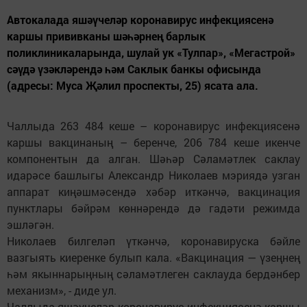
Автокалада яшәүчеләр коронавирус инфекциясенә
каршы прививканы шәһәрнең барлык
поликлиникаларында, шулай ук «Тулпар», «Мегастрой»
сәүдә үзәкләрендә һәм Саклык банкы офисында
(адресы: Муса Җәлил проспекты, 25) ясата ала.
Чаллыда 263 484 кеше – коронавирус инфекциясенә
каршы вакцинаның – беренче, 206 784 кеше икенче
компонентын да алган. Шәһәр Сәламәтлек саклау
идарәсе башлыгы Александр Николаев мэриядә узган
аппарат киңәшмәсендә хәбәр иткәнчә, вакцинация
пунктлары бәйрәм көннәрендә дә гадәти режимда
эшләгән.
Николаев билгеләп үткәнчә, коронавируска бәйле
вазгыять киеренке булып кала. «Вакцинация — үзеңнең
һәм якыннарыңның сәламәтлеген саклауда бердәнбер
механизм», - диде ул.
Чаллыда яшәүчеләр коронавирус инфекциясенә каршы