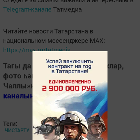
Telegram-канале
Татмедиа
Читайте новости Татарстана в
национальном мессенджере MАХ:
https://max.ru/tatmedia
Тагы да кызыклырак яңалыклар,
фото һәм видеолар «Шәһри
Чаллы»ның
MAX
каналында
(язылыгыз).
Теги:
ЧИСТАРТУ