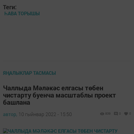
Теги:
ҺАВА ТОРЫШЫ
ЯҢАЛЫКЛАР ТАСМАСЫ
Чаллыда Мәләкәс елгасы төбен
чистарту буенча масштаблы проект
башлана
автор,
10 гыйнвар 2022 - 15:50
839
0
0