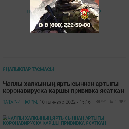
Перейти на страницу новости
ЯҢАЛЫКЛАР ТАСМАСЫ
Чаллы халкының яртысыннан артыгы
коронавируска каршы прививка ясаткан
ТАТАР-ИНФОРМ,
10 гыйнвар 2022 - 15:16
844
0
0