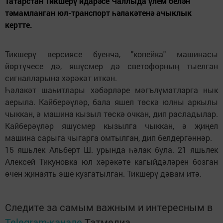
Татарстан Тикшерү идарәсе Чаллыда үлем белән
тәмамланган юл-транспорт һәлакәтенә ачыклык
кертте.
Тикшерү версиясе буенча, "копейка" машинасы
йөртүчесе дә, яшүсмер дә светофорның тыелган
сигналларына хәрәкәт иткән.
Һәлакәт шаһитлары хәбәрләре мәгълүматларга нык
аерыла. Кайберәүләр, бала яшел төскә юлны аркылы
чыккан, ә машина кызыл төскә очкан, дип расладылар.
Кайберәүләр яшүсмер кызылга чыккан, ә җиңел
машина сарыга чыгарга омтылган, дип белдергәннәр.
15 яшьлек Альберт Ш. урында һәлак була. 21 яшьлек
Алексей Тикуновка юл хәрәкәте кагыйдәләрен бозган
өчен җинаять эше кузгатылган. Тикшерү дәвам итә.
Следите за самым важным и интересным в
Telegram-канале
Татмедиа