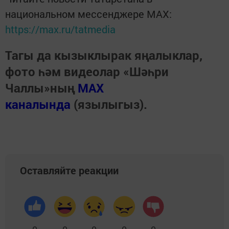
национальном мессенджере MАХ:
https://max.ru/tatmedia
Тагы да кызыклырак яңалыклар,
фото һәм видеолар «Шәһри
Чаллы»ның
MAX
каналында
(язылыгыз).
Оставляйте реакции