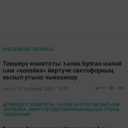
ЯҢАЛЫКЛАР ТАСМАСЫ
Тикшерү комитеты: һәлак булган малай
һәм «копейка» йөртүче светофорның
кызыл утына чыкканнар
автор,
10 гыйнвар 2022 - 14:35
795
0
0