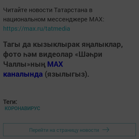
Читайте новости Татарстана в
национальном мессенджере MАХ:
https://max.ru/tatmedia
Тагы да кызыклырак яңалыклар,
фото һәм видеолар «Шәһри
Чаллы»ның
MAX
каналында
(язылыгыз).
Теги:
КОРОНАВИРУС
Перейти на страницу новости