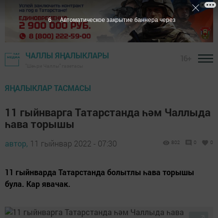
5
Автоматическое закрытие баннера через
ЧАЛЛЫ ЯҢАЛЫКЛАРЫ
16+
"Шәһри Чаллы" газетасы
ЯҢАЛЫКЛАР ТАСМАСЫ
11 гыйнварга Татарстанда һәм Чаллыда
һава торышы
автор,
11 гыйнвар 2022 - 07:30
802
0
0
11 гыйнварда Татарстанда болытлы һава торышы
була. Кар явачак.