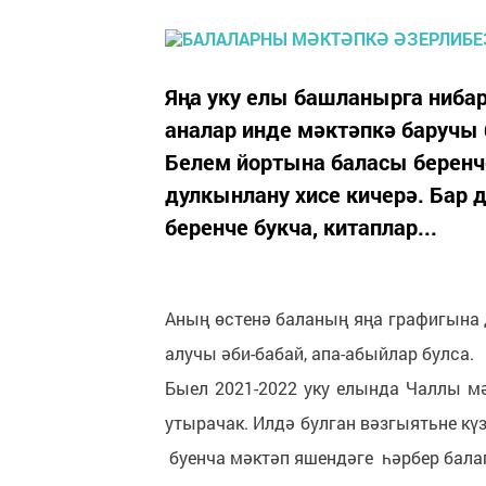
Яңа уку елы башланырга нибар
аналар инде мәктәпкә баручы
Белем йортына баласы беренче
дулкынлану хисе кичерә. Бар 
беренче букча, китаплар...
Аның өстенә баланың яңа графигына 
алучы әби-бабай, апа-абыйлар булса.
Быел 2021-2022 уку елында Чаллы мә
утырачак. Илдә булган вәзгыятьне к
буенча мәктәп яшендәге һәрбер балаг