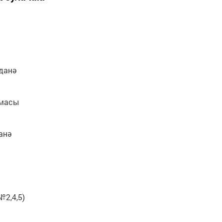
 данә
лмасы
данә
№2,4,5)