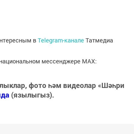
интересным в
Telegram-канале
Татмедиа
в национальном мессенджере MАХ:
лыклар, фото һәм видеолар «Шәһри
нда
(язылыгыз).