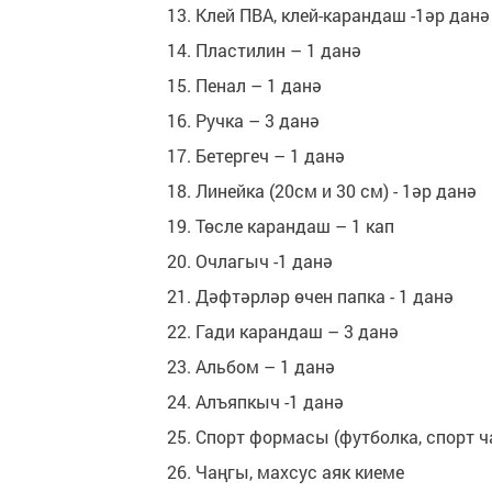
13. Клей ПВА, клей-карандаш -1әр данә
14. Пластилин – 1 данә
15. Пенал – 1 данә
16. Ручка – 3 данә
17. Бетергеч – 1 данә
18. Линейка (20см и 30 см) - 1әр данә
19. Төсле карандаш – 1 кап
20. Очлагыч -1 данә
21. Дәфтәрләр өчен папка - 1 данә
22. Гади карандаш – 3 данә
23. Альбом – 1 данә
24. Алъяпкыч -1 данә
25. Спорт формасы (футболка, спорт 
26. Чаңгы, махсус аяк киеме