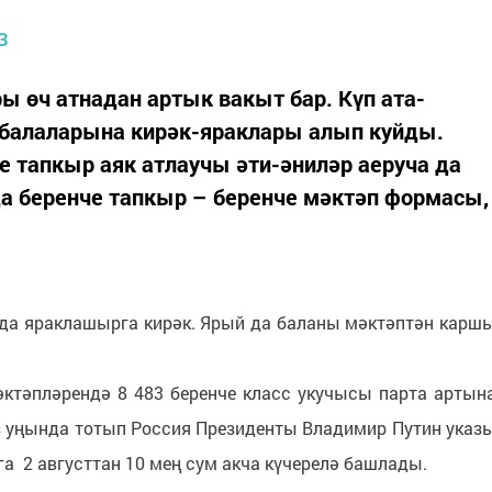
ы өч атнадан артык вакыт бар. Күп ата-
 балаларына кирәк-яраклары алып куйды.
 тапкыр аяк атлаучы әти-әниләр аеруча да
да беренче тапкыр – беренче мәктәп формасы,
да яраклашырга кирәк. Ярый да баланы мәктәптән карш
ктәпләрендә 8 483 беренче класс укучысы парта артын
үз уңында тотып Россия Президенты Владимир Путин указ
а 2 августтан 10 мең сум акча күчерелә башлады.