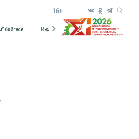
16+
" бәйгесе
Иҗат
Реклама
Онлайн язы
0