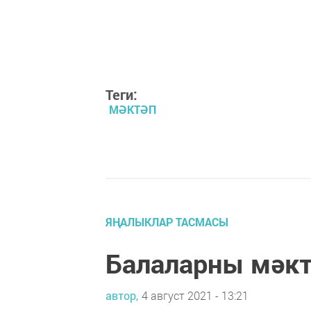
Теги:
МӘКТӘП
ЯҢАЛЫКЛАР ТАСМАСЫ
Балаларны мәкт
автор,
4 август 2021 - 13:21