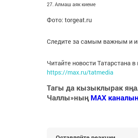
27. Алмаш аяк киеме
Фото: torgeat.ru
Следите за самым важным и 
Читайте новости Татарстана 
https://max.ru/tatmedia
Тагы да кызыклырак яңа
Чаллы»ның
MAX каналы
Оставляйте реакции