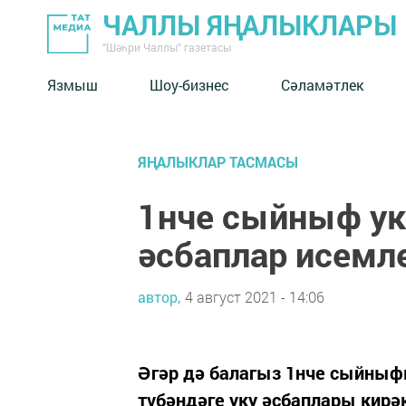
ЧАЛЛЫ ЯҢАЛЫКЛАРЫ
"Шәһри Чаллы" газетасы
Язмыш
Шоу-бизнес
Сәламәтлек
ЯҢАЛЫКЛАР ТАСМАСЫ
1нче сыйныф у
әсбаплар исемл
автор,
4 август 2021 - 14:06
Әгәр дә балагыз 1нче сыйныфк
түбәндәге уку әсбаплары кирәк