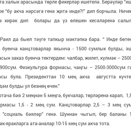
та халык арасында төрле фикерләр ишетелә. Берәүләр “и
е “бу акча нәрсәгә генә җитә инде?!” дип борчыла. Ниче
гә кирәк дип болары да үз өлешен кесәләренә салы
аил да быел тәүге тапкыр мәктәпкә бара. “ Инде бөте
 буенча канцтоварлар якынча - 1500 сумлык булды, э
ын заказ буенча тектердем: чалбар, жилет, күлмәк – 250
 2900сум. Физкультура формасы, чаңгы – 2500-3000сум г
сы була. Президенттан 10 мең акча августта күчте
дәм булды ул безнең өчен.”
ча бәя 2 меңнән 5 меңгә, букчалар, төрләренә карап, 1,
ормасы 1,5 - 2 мең сум. Канцтоварлар 2,5 – 3 мең су
 "социаль бәяләр” генә. Шуннан чыгып, бер баланы 
әк-яракларга ата-аналар 10-15 мең сум акча тота.