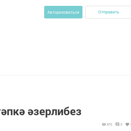
Отправить
Авторизоваться
әпкә әзерлибез
870
0