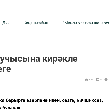
Дин
Киңәш-табыш
"Минем яраткан шәһәрем
кучысына кирәкле
еге
901
0
а барырга әзерләнә икән, сезгә, һичшиксез,
 булачак.