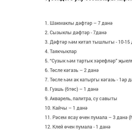
1. Шакмаклы дәфтәр – 7 данә
2. Сызыклы дәфтәр - 7данә
3. Дәфтәр һәм китап тышлыгы - 10-15
4. Таякчыклар
5. “Сузык һәм тартык хәрефләр” җые
6. Төсле кәгазь – 2 данә
7. Төсле һәм ак катыргы кәгазь - 1әр 
8. Гуашь (6төс) – 1 данә
9. Акварель, палитра, су савыты
10. Кайчы – 1 данә
11. Рәсем ясау өчен пумала – 3 данә (
12. Клей өчен пумала - 1 данә