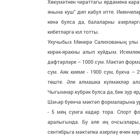
Хөкүмәтнен чираттагы ярдәменә кара
янына куш” дип кабул итте. Икенчеләр
кенә булса да, балаларны әзерләр
кибетләргә юл тотты.
Укучыбыз Мөнирә Салихованың улы Р
кирәк-яракны алып куйдым. Исемлек
дәфтәрләре – 1000 сум. Мәктәп формас
сум. Аяк киеме - 1900 сум, букча –
төште. Әле алмашка күлмәкләр ала
Чыгымнар күбрәк булса да, бик зур яр
Шәһәр буенча мәктәп формаларына урта
- 5 мең сумга кадәр тора. Спорт ф
аралыгында. Бу әле иң очсызлары,
сентябрьга мәктәпкә әзерләү өчен кир