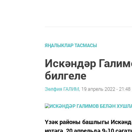
ЯҢАЛЫКЛАР ТАСМАСЫ
Искәндәр Галим
билгеле
Зөлфия ГАЛИМ,
19 апрель 2022 - 21:48
Үзәк районы башлыгы Искәндә
иртәгә, 20 апрельдә 9-10 сәга