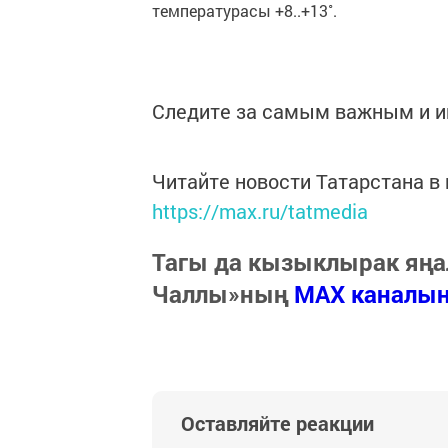
температурасы +8..+13˚.
Следите за самым важным и 
Читайте новости Татарстана 
https://max.ru/tatmedia
Тагы да кызыклырак яңа
Чаллы»ның
MAX каналы
Оставляйте реакции