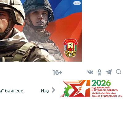
16+
" бәйгесе
Иҗат
Реклама
Онлайн язы