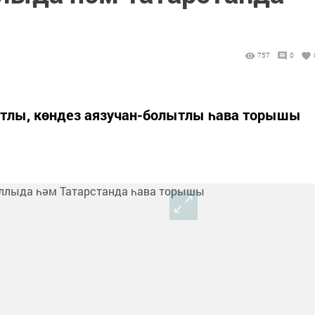
757
0
ытлы, көндез аязучан-болытлы һава торышы