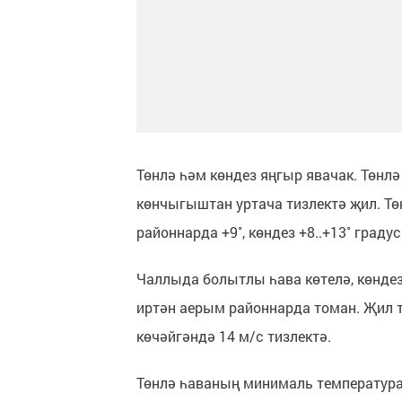
Төнлә һәм көндез яңгыр явачак. Төнлә
көнчыгыштан уртача тизлектә җил. Тө
районнарда +9˚, көндез +8..+13˚ градус
Чаллыда болытлы һава көтелә, көндез 
иртән аерым районнарда томан. Җил 
көчәйгәндә 14 м/с тизлектә.
Төнлә һаваның минималь температурас