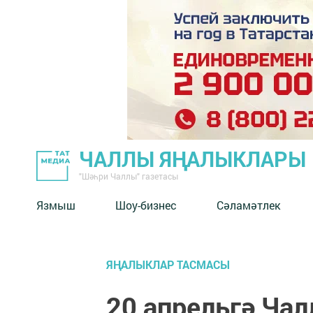
ЧАЛЛЫ ЯҢАЛЫКЛАРЫ
"Шәһри Чаллы" газетасы
Язмыш
Шоу-бизнес
Сәламәтлек
ЯҢАЛЫКЛАР ТАСМАСЫ
20 апрельгә Ча