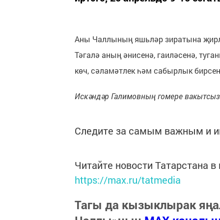
Аны Чаллының яшьләр зиратына җирл
Тәгалә аның әнисенә, гаиләсенә, туг
көч, сәламәтлек һәм сабырлык бирсе
Искәндәр Галимовның гомере вакытсыз
Следите за самым важным и 
Читайте новости Татарстана 
https://max.ru/tatmedia
Тагы да кызыклырак яңа