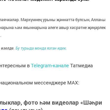
әячкәләр. Мәрхүмнең урыны җәннәттә булсын, Аллаһы
аннарына һәм якыннарына әлеге авыр хәсрәтне җиңәрлек
н.
 өзелде.
Бу турыда монда язган идек.
интересным в
Telegram-канале
Татмедиа
в национальном мессенджере MАХ:
лыклар, фото һәм видеолар «Шәһри