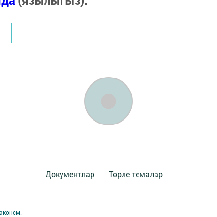
нда
(язылыгыз).
Документлар
Төрле темалар
аконом.