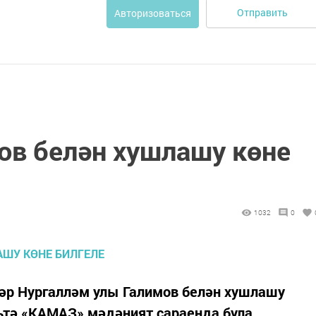
Отправить
Авторизоваться
ов белән хушлашу көне
1032
0
р Нургалләм улы Галимов белән хушлашу
тьтә «КАМАЗ» мәдәният сараенда була.