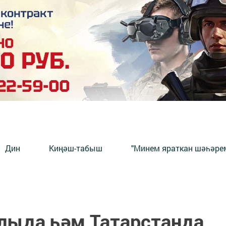
Дин
Киңәш-табыш
"Минем яраткан шәһәрем
ллыда һәм Татарстанда