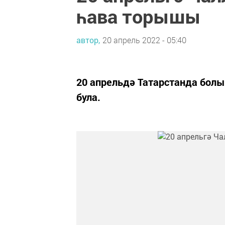
һава торышы
автор,
20 апрель 2022 - 05:40
20 апрельдә Татарстанда бол
була.