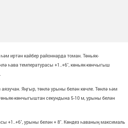
 һәм иртән кайбер районнарда томан. Төньяк-
нлә һава температурасы +1..+6˚, көньяк-көнчыгыш
.
аязучан. Яңгыр, төнлә урыны белән көчле. Төнлә һәм
төньяк-көнчыгыштан секундына 5-10 м, урыны белән
ы +1..+6˚, урыны белән + 8˚. Көндез һаваның максималь