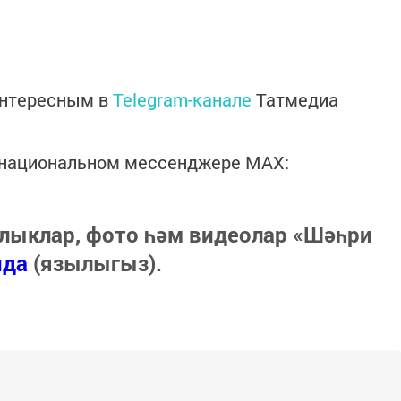
интересным в
Telegram-канале
Татмедиа
в национальном мессенджере MАХ:
лыклар, фото һәм видеолар «Шәһри
нда
(язылыгыз).