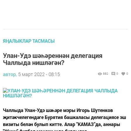
ЯҢАЛЫКЛАР ТАСМАСЫ
Улан-Удэ шәһәреннән делегация
Чаллыда нишләгән?
автор,
5 март 2022 - 08:15
882
0
0
Чаллыда Улан-Удэ шәһәре мэры Игорь Шутенков
җитәкчелегендәге Бурятия башкаласы делегациясе эш
визиты белән булып китте. Алар "КАМАЗ"да, аннары