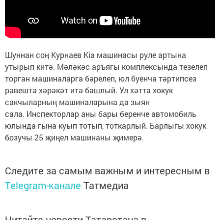
Шуннан соң Курнаев Kia машинасы руле артына
утырып китә. Мәләкәс аръягы комплексында тезелеп
торган машиналарга бәрелеп, юл буенча тәртипсез
рәвештә хәрәкәт итә башлый. Ул хәтта хокук
сакчыларның машиналарына да зыян
сала. Инспекторлар аны бары беренче автомобиль
юлында гына куып тотып, тоткарлый. Барлыгы хокук
бозучы 25 җиңел машинаны җимерә.
Следите за самым важным и интересным в
Telegram-канале
Татмедиа
Читайте новости Татарстана в