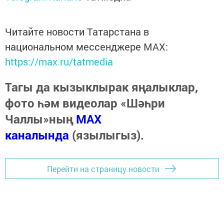
Читайте новости Татарстана в
национальном мессенджере MАХ:
https://max.ru/tatmedia
Тагы да кызыклырак яңалыклар,
фото һәм видеолар «Шәһри
Чаллы»ның
MAX
каналында
(язылыгыз).
Перейти на страницу новости