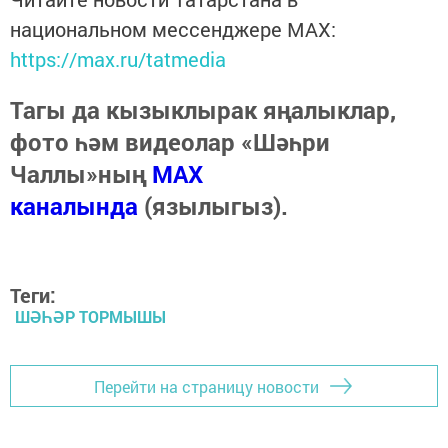
национальном мессенджере MАХ:
https://max.ru/tatmedia
Тагы да кызыклырак яңалыклар,
фото һәм видеолар «Шәһри
Чаллы»ның
MAX
каналында
(язылыгыз).
Теги:
ШӘҺӘР ТОРМЫШЫ
Перейти на страницу новости