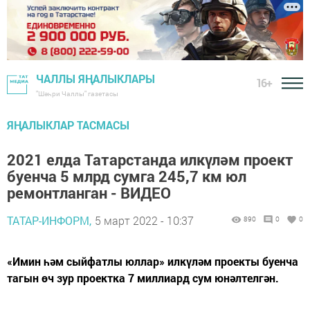
ЧАЛЛЫ ЯҢАЛЫКЛАРЫ
16+
"Шәһри Чаллы" газетасы
ЯҢАЛЫКЛАР ТАСМАСЫ
2021 елда Татарстанда илкүләм проект
буенча 5 млрд сумга 245,7 км юл
ремонтланган - ВИДЕО
ТАТАР-ИНФОРМ,
5 март 2022 - 10:37
890
0
0
«Имин һәм сыйфатлы юллар» илкүләм проекты буенча
тагын өч зур проектка 7 миллиард сум юнәлтелгән.