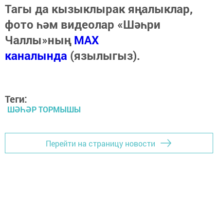
Тагы да кызыклырак яңалыклар,
фото һәм видеолар «Шәһри
Чаллы»ның
MAX
каналында
(язылыгыз).
Теги:
ШӘҺӘР ТОРМЫШЫ
Перейти на страницу новости