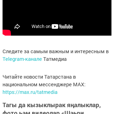
Следите за самым важным и интересным в
Telegram-канале
Татмедиа
Читайте новости Татарстана в
национальном мессенджере MАХ:
https://max.ru/tatmedia
Тагы да кызыклырак яңалыклар,
фото һәм видеолар «Шәһри