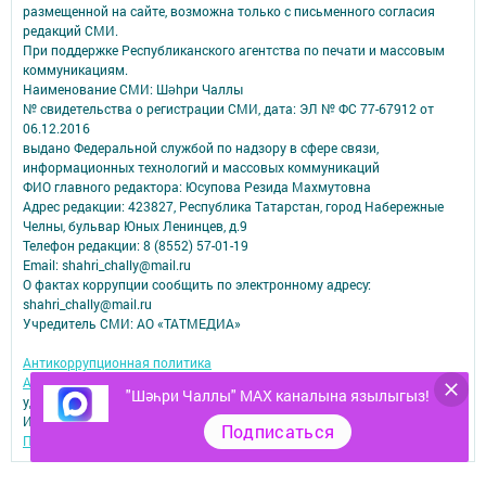
размещенной на сайте, возможна только с письменного согласия
редакций СМИ.
При поддержке Республиканского агентства по печати и массовым
коммуникациям.
Наименование СМИ: Шəhри Чаллы
№ свидетельства о регистрации СМИ, дата: ЭЛ № ФС 77-67912 от
06.12.2016
выдано Федеральной службой по надзору в сфере связи,
информационных технологий и массовых коммуникаций
ФИО главного редактора: Юсупова Резида Махмутовна
Адрес редакции: 423827, Республика Татарстан, город Набережные
Челны, бульвар Юных Ленинцев, д.9
Телефон редакции: 8 (8552) 57-01-19
Email: shahri_chally@mail.ru
О фактах коррупции сообщить по электронному адресу:
shahri_chally@mail.ru
Учредитель СМИ: АО «ТАТМЕДИА»
Антикоррупционная политика
АО «ТАТМЕДИА» использует «cookie»
для персонализации сервисов и
"Шәһри Чаллы" MAX каналына язылыгыз!
удобства пользователей сайтом.
Использование «cookie» можно отменить в настройках браузера.
Подписаться
Политика конфиденциальности