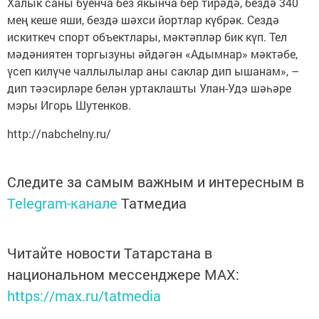
Халык саны буенча без якынча бер тирәдә, бездә 340
мең кеше яши, бездә шәхси йортлар күбрәк. Сездә
искиткеч спорт объектлары, мәктәпләр бик күп. Тел
мәдәниятен торгызуны әйдәгән «Адымнар» мәктәбе,
үсеп килүче чаллылылар аны саклар дип ышанам», –
дип тәэсирләре белән уртаклашты Улан-Удэ шәһәре
мэры Игорь Шутенков.
http://nabchelny.ru/
Следите за самым важным и интересным в
Telegram-канале
Татмедиа
Читайте новости Татарстана в
национальном мессенджере MАХ:
https://max.ru/tatmedia