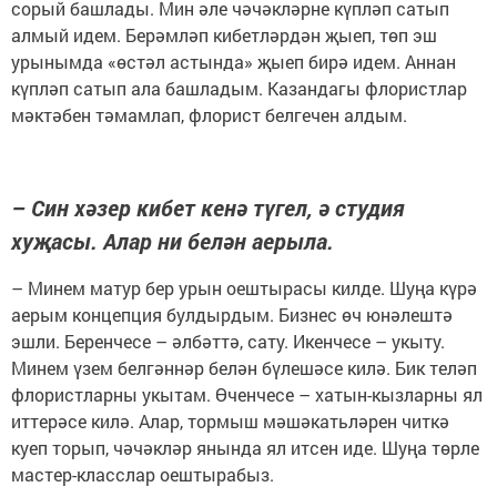
сорый башлады. Мин әле чәчәкләрне күпләп сатып
алмый идем. Берәмләп кибетләрдән җыеп, төп эш
урынымда «өстәл астында» җыеп бирә идем. Аннан
күпләп сатып ала башладым. Казандагы флористлар
мәктәбен тәмамлап, флорист белгечен алдым.
– Син хәзер кибет кенә түгел, ә студия
хуҗасы. Алар ни белән аерыла.
– Минем матур бер урын оештырасы килде. Шуңа күрә
аерым концепция булдырдым. Бизнес өч юнәлештә
эшли. Беренчесе – әлбәттә, сату. Икенчесе – укыту.
Минем үзем белгәннәр белән бүлешәсе килә. Бик теләп
флористларны укытам. Өченчесе – хатын-кызларны ял
иттерәсе килә. Алар, тормыш мәшәкатьләрен читкә
куеп торып, чәчәкләр янында ял итсен иде. Шуңа төрле
мастер-класслар оештырабыз.