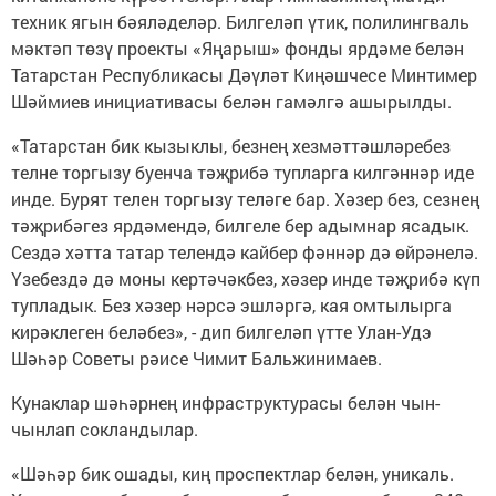
техник ягын бәяләделәр. Билгеләп үтик, полилингваль
мәктәп төзү проекты «Яңарыш» фонды ярдәме белән
Татарстан Республикасы Дәүләт Киңәшчесе Минтимер
Шәймиев инициативасы белән гамәлгә ашырылды.
«Татарстан бик кызыклы, безнең хезмәттәшләребез
телне торгызу буенча тәҗрибә тупларга килгәннәр иде
инде. Бурят телен торгызу теләге бар. Хәзер без, сезнең
тәҗрибәгез ярдәмендә, билгеле бер адымнар ясадык.
Сездә хәтта татар телендә кайбер фәннәр дә өйрәнелә.
Үзебездә дә моны кертәчәкбез, хәзер инде тәҗрибә күп
тупладык. Без хәзер нәрсә эшләргә, кая омтылырга
кирәклеген беләбез», - дип билгеләп үтте Улан-Удэ
Шәһәр Советы рәисе Чимит Бальжинимаев.
Кунаклар шәһәрнең инфраструктурасы белән чын-
чынлап сокландылар.
«Шәһәр бик ошады, киң проспектлар белән, уникаль.