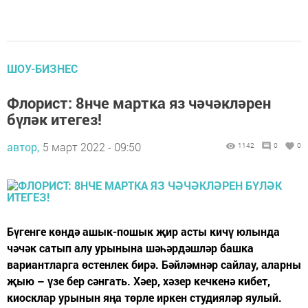
ШОУ-БИЗНЕС
Флорист: 8нче мартка яз чәчәкләрен
бүләк итегез!
автор,
5 март 2022 - 09:50
1142
0
0
Бүгенге көндә ашык-пошык җир асты кичү юлында
чәчәк сатып алу урынына шәһәрдәшләр башка
вариантларга өстенлек бирә. Бәйләмнәр сайлау, аларны
җыю – үзе бер сәнгать. Хәер, хәзер кечкенә кибет,
киосклар урынын яңа төрле иркен студияләр яулый.