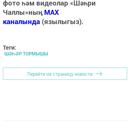
фото һәм видеолар «Шәһри
Чаллы»ның
MAX
каналында
(язылыгыз).
Теги:
ШӘҺӘР ТОРМЫШЫ
Перейти на страницу новости