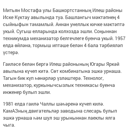
Митьян Мостафа улы Башкортстанның Илеш районы
Иске Күктау авылында туа. Башлангыч мәктәпнең 4
сыйныфын тәмамлый. Аннан унеллык кичке мәктәптә
укый. Сугыш елларында колхозда эшли. Соңыннан
техникумда механизатор белгечлеге буенча укый. 1957
елда өйләнә, тормыш иптәше белән 4 бала тәрбияләп
үстерә.
Гаиләсе белән бергә Илеш районының Югары Яркәй
авылына күчеп китә. Сөт комбинатына эшкә урнаша.
Тагын бик күп һөнәрләр үзләштерә. Технолог,
механизатор, куркынычсызлык техникасы буенча
инженер булып эшли.
1981 елда гаилә Чаллы шәһәренә күчеп килә.
КамАЗның двигательләр заводына слесарь булып
эшкә урнаша һәм шул эш урыныннан лаеклы ялга
чыга.