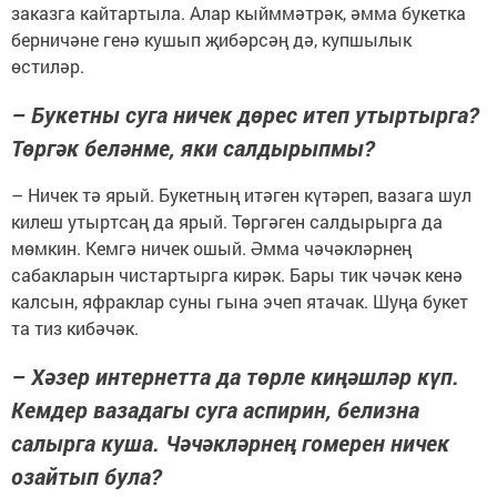
заказга кайтартыла. Алар кыйммәтрәк, әмма букетка
берничәне генә кушып җибәрсәң дә, купшылык
өстиләр.
– Букетны суга ничек дөрес итеп утыртырга?
Төргәк беләнме, яки салдырыпмы?
– Ничек тә ярый. Букетның итәген күтәреп, вазага шул
килеш утыртсаң да ярый. Төргәген салдырырга да
мөмкин. Кемгә ничек ошый. Әмма чәчәкләрнең
сабакларын чистартырга кирәк. Бары тик чәчәк кенә
калсын, яфраклар суны гына эчеп ятачак. Шуңа букет
та тиз кибәчәк.
– Хәзер интернетта да төрле киңәшләр күп.
Кемдер вазадагы суга аспирин, белизна
салырга куша. Чәчәкләрнең гомерен ничек
озайтып була?