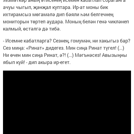
ачуы чыгып, җәнҗал куптара. Ир-ат моны бик
ихтирамсыз мөгамәлә дип бәяли һәм белгечнең
мониторын төртеп аудара. Моның белән генә чикләнеп
калмый, өстәлгә дә тибә.
- Исемне кабатларга? Сезнең, гомумән, ни хакыгыз бар?
Сез миңа: «Ринат» дидегез. Мин сиңа Ринат түгел! (...)
Ни өчен мин сиңа Ринат, ә?! (...) Мәгънәсез! Авызыңны
ябып куй! - дип акыра ир-егет.