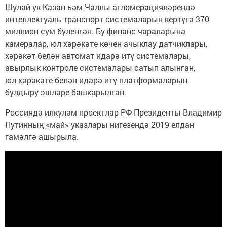
Шулай ук Казан һәм Чаллы агломерацияләрендә
интеллектуаль транспорт системаларын кертүгә 370
миллион сум бүленгән. Бу финанс чараларына
камералар, юл хәрәкәте көчен ачыклау датчиклары,
хәрәкәт белән автомат идарә итү системалары,
авырлык контроле системалары сатып алынган,
юл хәрәкәте белән идарә итү платформаларын
булдыру эшләре башкарылган.
Россиядә илкүләм проектлар РФ Президенты Владимир
Путинның «май» указлары нигезендә 2019 елдан
гамәлгә ашырыла.