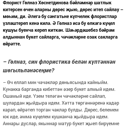
Флорист Гөлназ Хөснетдинова бәйләмнәр шатлык
китерсен өчен аларны дөрес җыю, дөрес итеп сайлау –
мөһим, ди. Әлегә бу сәнгатьне күпчелек флористлар
үзләштереп кенә килә. Ә Гөлназ исә бу өлкәгә күңел
кушуы буенча кереп киткән. Шәһәрдәшебез бәйрәм
алдыннан букет сайларга, чәчәкләрне озак сакларга
өйрәтте.
– Гөлназ, син флористика белән күптәннән
шөгыльләнәсеңме?
– Өч еллап мин чәчәкләр дөньясында кайныйм.
Кунакка барганда кибеттән әзер букет алмый идем.
Ошамый иде. Үзем теләгән чәчәкләрне сайлап,
шулардан җыйдыра идем. Хәтта төргәннәренә кадәр
карап, өйрәтеп торган чаклар булды. Дөрес, белемем
юк иде, әмма күңелем кушканча җыйдыра идем.
Аннары дуслар, якыннар матур букет җыеп бирүемне