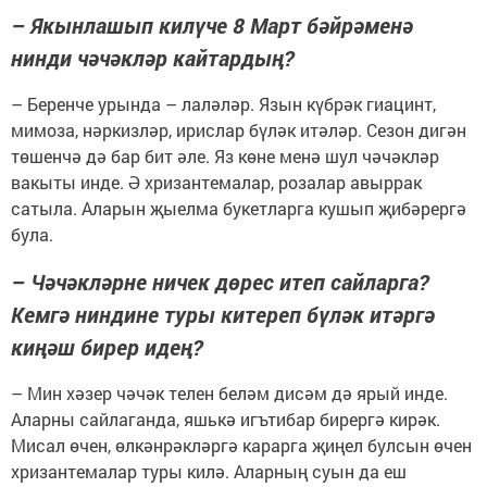
– Якынлашып килүче 8 Март бәйрәменә
нинди чәчәкләр кайтардың?
– Беренче урында – лаләләр. Язын күбрәк гиацинт,
мимоза, нәркизләр, ирислар бүләк итәләр. Сезон дигән
төшенчә дә бар бит әле. Яз көне менә шул чәчәкләр
вакыты инде. Ә хризантемалар, розалар авыррак
сатыла. Аларын җыелма букетларга кушып җибәрергә
була.
– Чәчәкләрне ничек дөрес итеп сайларга?
Кемгә ниндине туры китереп бүләк итәргә
киңәш бирер идең?
– Мин хәзер чәчәк телен беләм дисәм дә ярый инде.
Аларны сайлаганда, яшькә игътибар бирергә кирәк.
Мисал өчен, өлкәнрәкләргә карарга җиңел булсын өчен
хризантемалар туры килә. Аларның суын да еш