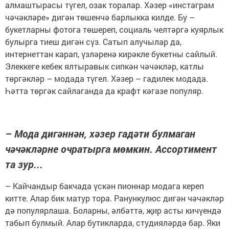
алмаштырасы түгел, озак торалар. Хәзер «инстаграм
чәчәкләре» дигән төшенчә барлыкка килде. Бу –
букетларны фотога төшереп, социаль челтәргә куярлык
булырга тиеш дигән сүз. Сатып алучылар да,
интернеттан карап, үзләренә кирәкле букетны сайлый.
Элеккеге кебек ялтыравык сипкән чәчәкләр, катлы
төргәкләр – модада түгел. Хәзер – гадилек модада.
Һәтта төргәк сайлаганда да крафт кәгазе популяр.
– Мода дигәннән, хәзер гадәти булмаган
чәчәкләрне очратырга мөмкин. Ассортимент
та зур...
– Кайчандыр бакчада үскән пионнар модага кереп
китте. Алар бик матур тора. Ранункулюс дигән чәчәкләр
дә популярлаша. Боларны, әлбәттә, җир асты кичүендә
табып булмый. Алар бутикларда, студияләрдә бар. Яки