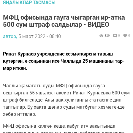
ЯҢАЛЫКЛАР ТАСМАСЫ
МФЦ офисында гауга чыгарган ир-атка
500 сум штраф салдылар - ВИДЕО
автор,
5 март 2022 - 08:40
829
0
0
Ринат Курнаев учреждение хезмәткәренә тавыш
күтәргән, ә соңыннан исә Чаллыда 25 машинаны тар-
мар иткән.
Чаллы җәмәгать суды МФЦ офисында гауга
оештырган 55 яшьлек таксист Ринат Курнаевка 500 сум
штраф билгеләде. Аны вак хулиганлыкта гаепле дип
таптылар. Бу хакта шәһәр суды матбугат хезмәтендә
хәбәр иттеләр.
МФЦ офисына килгән кеше, кабул итү вакытында
хезмәткәр аның әтисенең исемен кабатлап сораганга