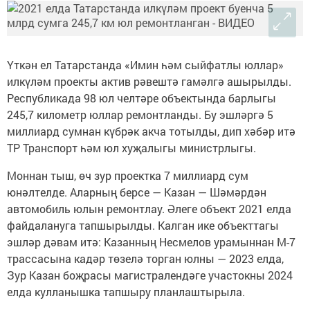
Үткән ел Татарстанда «Имин һәм сыйфатлы юллар»
илкүләм проекты актив рәвештә гамәлгә ашырылды.
Республикада 98 юл челтәре объектында барлыгы
245,7 километр юллар ремонтланды. Бу эшләргә 5
миллиард сумнан күбрәк акча тотылды, дип хәбәр итә
ТР Транспорт һәм юл хуҗалыгы министрлыгы.
Моннан тыш, өч зур проектка 7 миллиард сум
юнәлтелде. Аларның берсе — Казан — Шәмәрдән
автомобиль юлын ремонтлау. Әлеге объект 2021 елда
файдалануга тапшырылды. Калган ике объекттагы
эшләр дәвам итә: Казанның Несмелов урамыннан М-7
трассасына кадәр төзелә торган юлны — 2023 елда,
Зур Казан боҗрасы магистралендәге участокны 2024
елда кулланышка тапшыру планлаштырыла.