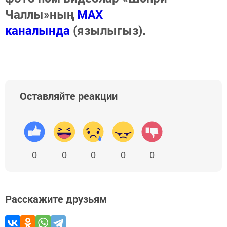
Чаллы»ның
MAX
каналында
(язылыгыз).
Оставляйте реакции
0
0
0
0
0
Расскажите друзьям