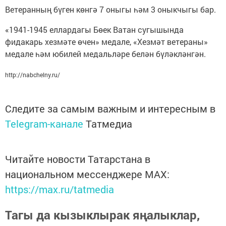
Ветеранның бүген көнгә 7 оныгы һәм 3 оныкчыгы бар.
«1941-1945 еллардагы Бөек Ватан сугышында
фидакарь хезмәте өчен» медале, «Хезмәт ветераны»
медале һәм юбилей медальләре белән бүләкләнгән.
http://nabchelny.ru/
Следите за самым важным и интересным в
Telegram-канале
Татмедиа
Читайте новости Татарстана в
национальном мессенджере MАХ:
https://max.ru/tatmedia
Тагы да кызыклырак яңалыклар,