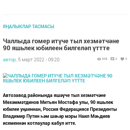
ЯҢАЛЫКЛАР ТАСМАСЫ
Чаллыда гомер итүче тыл хезмәтчәне
90 яшьлек юбилеен билгеләп үттте
автор,
5 март 2022 - 09:20
838
0
0
Автозавод районында яшәүче тыл хезмәтчәне
Мөхәммәтдинов Митьян Мостафа улы, 90 яшьлек
юбилее уңаеннан, Россия Федерациясе Президенты
Владимир Путин һәм шәһәр мэры Наил Мәһдиев
исеменнән котлаулар кабул итте.