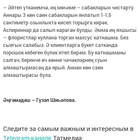
– Әйтеп үткәнемчә, иң мөһиме – сабакларын чистарту.
Аннары 3 көн саен сабакларын янлатып 1-1,5
сантиметр озынлыкта кисеп торырга кирәк.
Аспириннар да салып караган булды. Әмма иң яхшысы
– флористлар куллана торган махсус катнашма. Без
сыегын салабыз. Ә клиентларга букет сатканда
порошок кебеген бүләк итеп бирәм. Бу катнашманы
салгач, беренче өч көнне чәчәкләрнең суын
алмаштырмасаң да ярый. Аннан көн саен
алмаштырасы була.
Әңгәмәдәш – Гүзәл Шиһапова.
Следите за самым важным и интересным в
Telegram-канале
Татмедиа