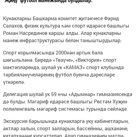
"Җиңү" футбол манежында булдылар.
Кунакларны Башкарма комитет җитәкчесе Фәрид
Салахов, физик культура һәм спорт идарәсе башлыгы
Роман Насрединов каршы алды. Алар кунакларны
манеж инфраструктурасы белән таныштырдылар.
Спорт корылмасында 2000нән артык бала
шөгыльләнә. Биредә «Төзүче», «Виктория» спорт
мәктәпләрендә, шулай ук «КАМАЗ» спорт клубында
тәрбияләнүчеләренең футбол буенча дәресләре
үткәрелә.
Делегация шулай ук 59 нчы «Адымнар» гимназиясендә
дә булды. Мәгариф идарәсе башлыгы Рөстәм Хуҗин
полилингваль мәгариф системасы турында сөйләде.
Экскурсия барышында кунакларга уку кабинетларын,
актлар залын, спорт залларын, бассейнны, ашханәне,
китапханәне күрсәттеләр. Алар гимназиянең матди-