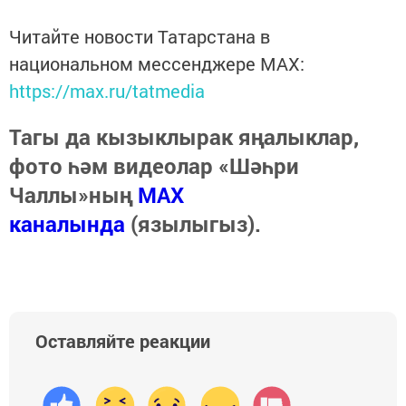
Читайте новости Татарстана в
национальном мессенджере MАХ:
https://max.ru/tatmedia
Тагы да кызыклырак яңалыклар,
фото һәм видеолар «Шәһри
Чаллы»ның
MAX
каналында
(язылыгыз).
Оставляйте реакции