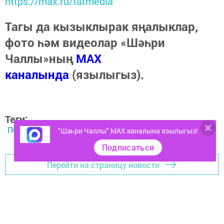
https://max.ru/tatmedia
Тагы да кызыклырак яңалыклар,
фото һәм видеолар «Шәһри
Чаллы»ның
MAX
каналында
(язылыгыз).
Теги:
ПОЛИЦИЯ
"Шәһри Чаллы" MAX каналына язылыгыз!
Подписаться
Перейти на страницу новости