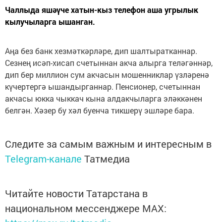
Чаллыда яшәүче хатын-кыз телефон аша угрылык
кылучыларга ышанган.
Аңа без банк хезмәткәрләре, дип шалтыратканнар.
Сезнең исәп-хисап счетыннан акча алырга теләгәннәр,
дип бер миллион сум акчасын мошенниклар үзләренә
күчертергә ышандырганнар. Пенсионер, счетыннан
акчасы юкка чыккач кына алдакчыларга эләккәнен
белгән. Хәзер бу хәл буенча тикшерү эшләре бара.
Следите за самым важным и интересным в
Telegram-канале
Татмедиа
Читайте новости Татарстана в
национальном мессенджере MАХ: