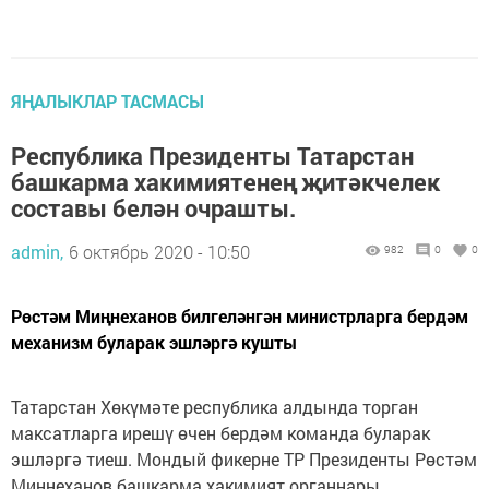
ЯҢАЛЫКЛАР ТАСМАСЫ
Республика Президенты Татарстан
башкарма хакимиятенең җитәкчелек
составы белән очрашты.
admin,
6 октябрь 2020 - 10:50
982
0
0
Рөстәм Миңнеханов билгеләнгән министрларга бердәм
механизм буларак эшләргә кушты
Татарстан Хөкүмәте республика алдында торган
максатларга ирешү өчен бердәм команда буларак
эшләргә тиеш. Мондый фикерне ТР Президенты Рөстәм
Миңнеханов башкарма хакимият органнары