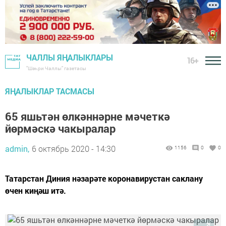
ЧАЛЛЫ ЯҢАЛЫКЛАРЫ
16+
"Шәһри Чаллы" газетасы
ЯҢАЛЫКЛАР ТАСМАСЫ
65 яшьтән өлкәннәрне мәчеткә
йөрмәскә чакыралар
admin,
6 октябрь 2020 - 14:30
1156
0
0
Татарстан Диния нәзарәте коронавирустан саклану
өчен киңәш итә.