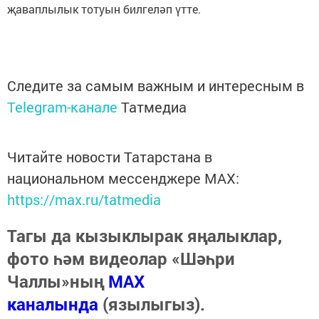
җаваплылык тотуын билгеләп үтте.
Следите за самым важным и интересным в
Telegram-канале
Татмедиа
Читайте новости Татарстана в
национальном мессенджере MАХ:
https://max.ru/tatmedia
Тагы да кызыклырак яңалыклар,
фото һәм видеолар «Шәһри
Чаллы»ның
MAX
каналында
(язылыгыз).