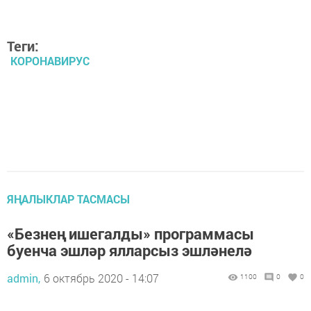
Теги:
КОРОНАВИРУС
ЯҢАЛЫКЛАР ТАСМАСЫ
«Безнең ишегалды» программасы
буенча эшләр ялларсыз эшләнелә
admin,
6 октябрь 2020 - 14:07
1100
0
0