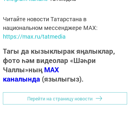
Читайте новости Татарстана в
национальном мессенджере MАХ:
https://max.ru/tatmedia
Тагы да кызыклырак яңалыклар,
фото һәм видеолар «Шәһри
Чаллы»ның
MAX
каналында
(язылыгыз).
Перейти на страницу новости