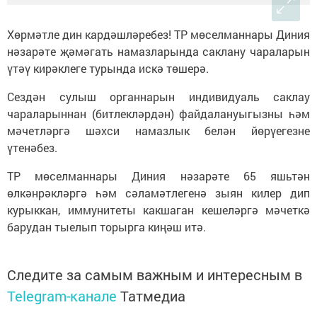
Хөрмәтле дин кардәшләребез! ТР мөселманнары Диния
нәзарәте җәмәгать намазларында саклану чараларын
үтәү кирәклеге турында искә төшерә.
Сездән сулыш органнарын индивидуаль саклау
чараларыннан (битлекләрдән) файдалануыгызны һәм
мәчетләргә шәхси намазлык белән йөрүегезне
үтенәбез.
ТР мөселманнары Диния нәзарәте 65 яшьтән
өлкәнрәкләргә һәм сәламәтлегенә зыян килер дип
курыккан, иммунитеты какшаган кешеләргә мәчеткә
барудан тыелып торырга киңәш итә.
Следите за самым важным и интересным в
Telegram-канале
Татмедиа