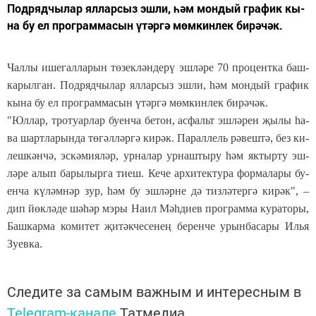
Под­ряд­чы­лар ял­лар­сыз эш­ли, һәм мон­дый гра­фик кы­
на бу ел прог­рам­ма­сын үтәр­гә мөм­кин­лек би­рә­чәк.
­Чал­лы ише­гал­ла­рын тө­зек­лән­де­рү эш­лә­ре 70 про­цент­ка баш­
ка­рыл­ган. Под­ряд­чы­лар ял­лар­сыз эш­ли, һәм мон­дый гра­фик
кы­на бу ел прог­рам­ма­сын үтәр­гә мөм­кин­лек би­рә­чәк.
"Юл­лар, тро­ту­ар­лар бу­ен­ча бе­тон, ас­фальт эш­лә­рен җы­лы һа­
ва шарт­ла­рын­да тө­гәл­ләр­гә ки­рәк. Па­рал­лель рә­веш­тә, без ки­
леш­кән­чә, эс­кә­ми­я­ләр, ур­на­лар ур­наш­ты­ру һәм як­тыр­ту эш­
лә­ре алып ба­ры­лыр­га ти­еш. Ке­че ар­хи­тек­ту­ра фор­ма­ла­ры бу­
ен­ча кү­ләм­нәр зур, һәм бу эш­ләр­не дә тиз­лә­тер­гә ки­рәк", –
дип йөк­лә­де шә­һәр мэ­ры На­ил Мәһ­ди­ев прог­рам­ма ку­ра­то­ры
,
Баш­кар­ма ко­ми­тет җи­тәк­че­се­нең бе­рен­че урын­ба­са­ры Илья
Зу­ев­ка.
Следите за самым важным и интересным в
Telegram-канале
Татмедиа