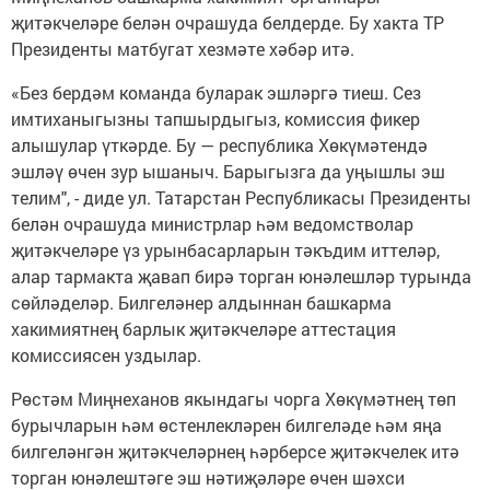
җитәкчеләре белән очрашуда белдерде. Бу хакта ТР
Президенты матбугат хезмәте хәбәр итә.
«Без бердәм команда буларак эшләргә тиеш. Сез
имтиханыгызны тапшырдыгыз, комиссия фикер
алышулар үткәрде. Бу — республика Хөкүмәтендә
эшләү өчен зур ышаныч. Барыгызга да уңышлы эш
телим", - диде ул. Татарстан Республикасы Президенты
белән очрашуда министрлар һәм ведомстволар
җитәкчеләре үз урынбасарларын тәкъдим иттеләр,
алар тармакта җавап бирә торган юнәлешләр турында
сөйләделәр. Билгеләнер алдыннан башкарма
хакимиятнең барлык җитәкчеләре аттестация
комиссиясен уздылар.
Рөстәм Миңнеханов якындагы чорга Хөкүмәтнең төп
бурычларын һәм өстенлекләрен билгеләде һәм яңа
билгеләнгән җитәкчеләрнең һәрберсе җитәкчелек итә
торган юнәлештәге эш нәтиҗәләре өчен шәхси