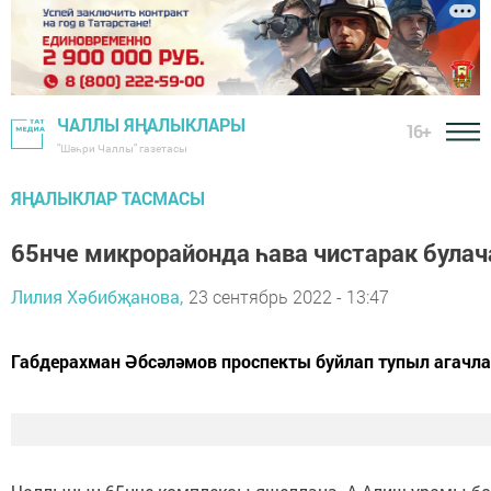
ЧАЛЛЫ ЯҢАЛЫКЛАРЫ
16+
"Шәһри Чаллы" газетасы
ЯҢАЛЫКЛАР ТАСМАСЫ
65нче микрорайонда һава чистарак булач
Лилия Хәбибҗанова,
23 сентябрь 2022 - 13:47
Габдерахман Әбсәләмов проспекты буйлап тупыл агачл