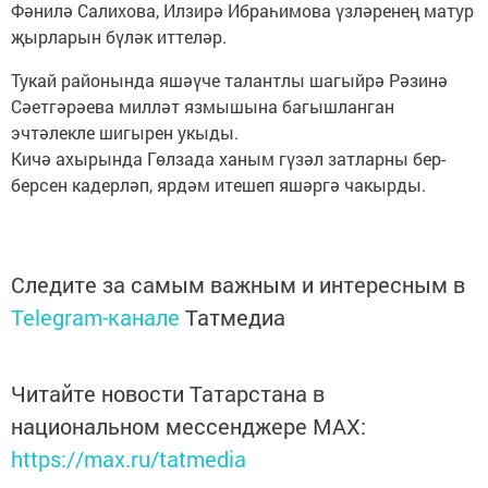
Фәнилә Салихова, Илзирә Ибраһимова үзләренең матур
җырларын бүләк иттеләр.
Тукай районында яшәүче талантлы шагыйрә Рәзинә
Сәетгәрәева милләт язмышына багышланган
эчтәлекле шигырен укыды.
Кичә ахырында Гөлзада ханым гүзәл затларны бер-
берсен кадерләп, ярдәм итешеп яшәргә чакырды.
Следите за самым важным и интересным в
Telegram-канале
Татмедиа
Читайте новости Татарстана в
национальном мессенджере MАХ:
https://max.ru/tatmedia