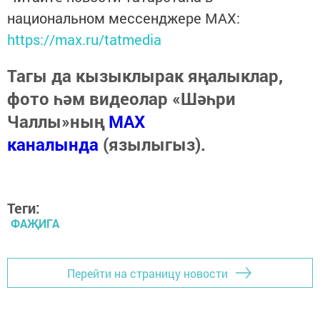
национальном мессенджере MАХ:
https://max.ru/tatmedia
Тагы да кызыклырак яңалыклар,
фото һәм видеолар «Шәһри
Чаллы»ның
MAX
каналында
(язылыгыз).
Теги:
ФАҖИГА
Перейти на страницу новости