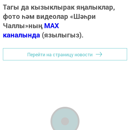
Тагы да кызыклырак яңалыклар,
фото һәм видеолар «Шәһри
Чаллы»ның
MAX
каналында
(язылыгыз).
Перейти на страницу новости