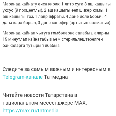
Маринад кайнату өчен кирәк: 1 литр суга 8 аш кашыгы
уксус (9 процентлы), 2 аш кашыгы өеп шикәр комы, 1
аш кашыгы тоз, 1 лавр яфрагы, 4 данә исле борыч, 4
данә кара борыч, 3 данә канәфер (артыгын салмагыз).
Маринад кайнап чыгуга гөмбәләрне салабыз, аларны
15 минутлап кайнатабыз һәм стерильләштерелгән
банкаларга тутырып ябабыз.
Следите за самым важным и интересным в
Telegram-канале
Татмедиа
Читайте новости Татарстана в
национальном мессенджере MАХ:
https://max.ru/tatmedia