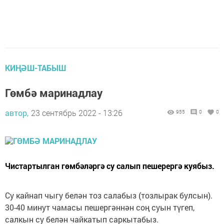
КИҢӘШ-ТАБЫШ
Гөмбә маринадлау
автор,
23 сентябрь 2022 - 13:26
955
0
0
Чистартылган гөмбәләргә су салып пешерергә куябыз.
Су кайнап чыгу белән тоз салабыз (тозлырак булсын).
30-40 минут чамасы пешергәннән соң суын түгеп,
салкын су белән чайкатып саркытабыз.