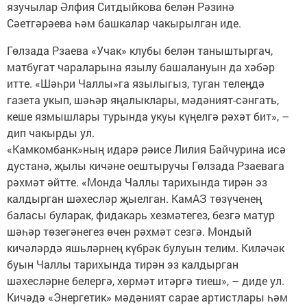
язучылар Әлфия Ситдыйкова белән Рәзинә
Сәетгәрәева һәм башкалар чакырылган иде.
Гөлзада Рзаева «Учак» клубы белән таныштыргач,
матбугат чараларына язылу башалануын да хәбәр
итте. «Шәһри Чаллы»га язылыгыз, туган телеңдә
газета укып, шәһәр яңалыклары, мәдәният-сәнгать,
кеше язмышлары турында укуы күңелгә рәхәт бит», –
дип чакырды ул.
«Камкомбанк»ның идарә рәисе Лилия Байчурина исә
дустанә, җылы кичәне оештыручы Гөлзада Рзаевага
рәхмәт әйтте. «Монда Чаллы тарихында тирән эз
калдырган шәхесләр җыелган. КамАЗ төзүченең
баласы буларак, фидакарь хезмәтегез, безгә матур
шәһәр төзегәнегез өчен рәхмәт сезгә. Мондый
кичәләрдә яшьләрнең күбрәк булуын телим. Киләчәк
буын Чаллы тарихында тирән эз калдырган
шәхесләрне белергә, хөрмәт итәргә тиеш», – диде ул.
Кичәдә «Энергетик» мәдәният сарае артистлары һәм