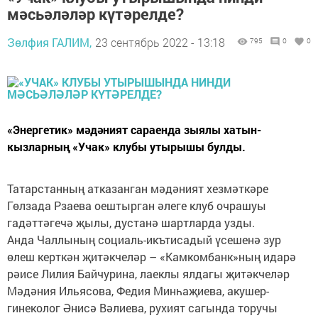
мәсьәләләр күтәрелде?
Зөлфия ГАЛИМ,
23 сентябрь 2022 - 13:18
795
0
0
«Энергетик» мәдәният сараенда зыялы хатын-
кызларның «Учак» клубы утырышы булды.
Татарстанның атказанган мәдәният хезмәткәре
Гөлзада Рзаева оештырган әлеге клуб очрашуы
гадәттәгечә җылы, дустанә шартларда узды.
Анда Чаллының социаль-икътисадый үсешенә зур
өлеш керткән җитәкчеләр – «Камкомбанк»ның идарә
рәисе Лилия Байчурина, лаеклы ялдагы җитәкчеләр
Мәдәния Ильясова, Федия Минһаҗиева, акушер-
гинеколог Әнисә Вәлиева, рухият сагында торучы