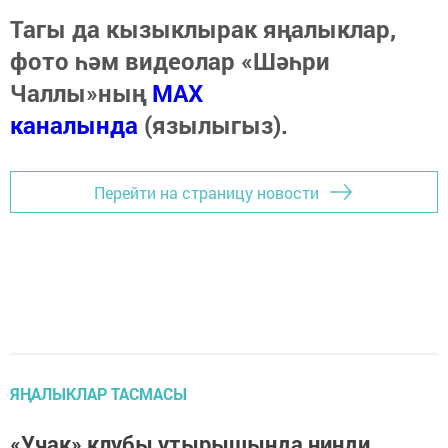
Тагы да кызыклырак яңалыклар,
фото һәм видеолар «Шәһри
Чаллы»ның
MAX
каналында
(язылыгыз).
Перейти на страницу новости
ЯҢАЛЫКЛАР ТАСМАСЫ
«Учак» клубы утырышында нинди