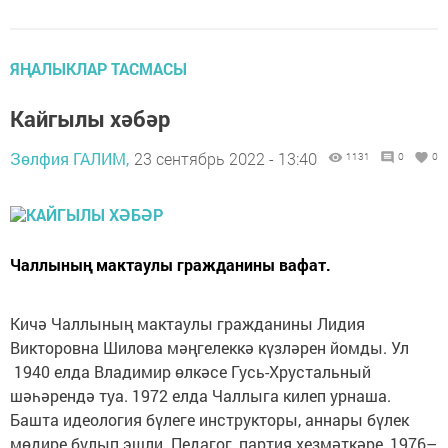
ЯҢАЛЫКЛАР ТАСМАСЫ
Кайгылы хәбәр
Зөлфия ГАЛИМ,
23 сентябрь 2022 - 13:40
1131
0
0
Чаллының мактаулы гражданины вафат.
Кичә Чаллының мактаулы гражданины Лидия
Викторовна Шилова мәңгелеккә күзләрен йомды. Ул
1940 елда Владимир өлкәсе Гусь-Хрустальный
шәһәрендә туа. 1972 елда Чаллыга килеп урнаша.
Башта идеология бүлеге инструкторы, аннары бүлек
мөдире булып эшли. Педагог, партия хезмәткәре, 1976–