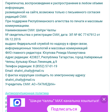
Перепечатка, воспроизведение и распространение в любом объеме
информации,
размещенной на сайте, возможна только с письменного согласия
редакций СМИ.
При поддержке Республиканского агентства по печати и массовым
коммуникациям.
Наименование СМИ: Шəhри Чаллы
№ свидетельства о регистрации СМИ, дата: ЭЛ № ФС 77-67912 от
06.12.2016
выдано Федеральной службой по надзору в сфере связи,
информационных технологий и массовых коммуникаций
ФИО главного редактора: Юсупова Резида Махмутовна
Адрес редакции: 423827, Республика Татарстан, город Набережные
Челны, бульвар Юных Ленинцев, д.9
Телефон редакции: 8 (8552) 57-01-19
Email: shahri_chally@mail.ru
О фактах коррупции сообщить по электронному адресу:
shahri_chally@mail.ru
Учредитель СМИ: АО «ТАТМЕДИА»
Антикоррупционная политика
АО «ТАТМЕДИА» использует «cookie»
для персонализации сервисов и
"Шәһри Чаллы" MAX каналына язылыгыз!
удобства пользователей сайтом.
Использование «cookie» можно отменить в настройках браузера.
Подписаться
Политика конфиденциальности