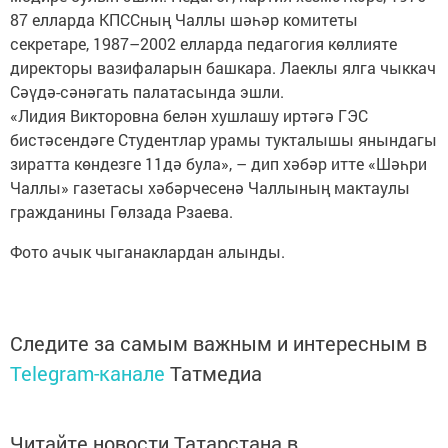
87 елларда КПССның Чаллы шәһәр комитеты
секретаре, 1987–2002 елларда педагогия көллияте
директоры вазифаларын башкара. Лаеклы ялга чыккач
Сәүдә-сәнәгать палатасында эшли.
«Лидия Викторовна белән хушлашу иртәгә ГЭС
бистәсендәге Студентлар урамы тукталышы янындагы
зиратта көндезге 11дә була», – дип хәбәр итте «Шәһри
Чаллы» газетасы хәбәрчесенә Чаллының мактаулы
гражданины Гөлзада Рзаева.
Фото ачык чыганаклардан алынды.
Следите за самым важным и интересным в
Telegram-канале
Татмедиа
Читайте новости Татарстана в