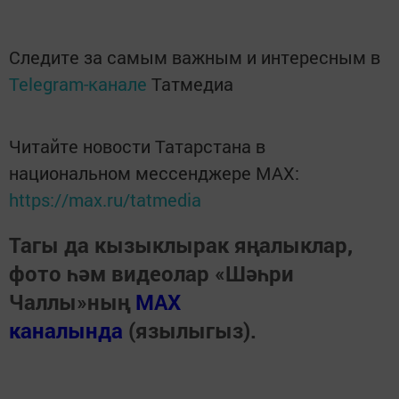
Следите за самым важным и интересным в
Telegram-канале
Татмедиа
Читайте новости Татарстана в
национальном мессенджере MАХ:
https://max.ru/tatmedia
Тагы да кызыклырак яңалыклар,
фото һәм видеолар «Шәһри
Чаллы»ның
MAX
каналында
(язылыгыз).