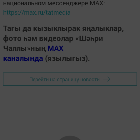
национальном мессенджере MАХ:
https://max.ru/tatmedia
Тагы да кызыклырак яңалыклар,
фото һәм видеолар «Шәһри
Чаллы»ның
MAX
каналында
(язылыгыз).
Перейти на страницу новости