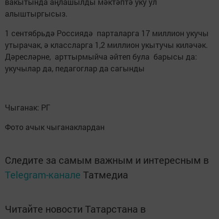
вакытында аңлашылды мәктәптә уку ул
алыштыргысыз.
1 сентябрьдә Россиядә парталарга 17 миллион укучы
утырачак, ә классларга 1,2 миллион укытучы киләчәк.
Дәресләрне, арттырмыйча әйтеп була барысы да:
укучылар да, педагоглар да сагынды
Чыганак: РГ
Фото ачык чыганаклардан
Следите за самым важным и интересным в
Telegram-канале
Татмедиа
Читайте новости Татарстана в