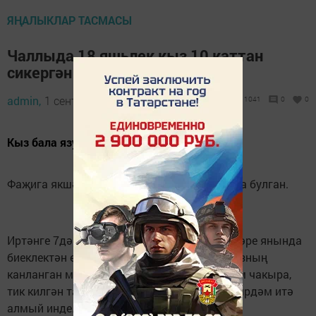
ЯҢАЛЫКЛАР ТАСМАСЫ
Чаллыда 18 яшьлек кыз 10 каттан
сикергән
admin,
1 сентябрь 2020 - 05:46
1041
0
0
Кыз бала язу калдырган.
Фаҗига якшәмбе көнне иртән 65 комплекста булган.
Иртәнге 7дә бер ханым 65/10 йорт тәрәзәләре янында
биеклектән егылу билгеләре булган яшь кызның
канланган мәетен күреп ала. Ашыгыч ярдәм чакыра,
тик килгән табиблар кызга берни белән дә ярдәм итә
алмый инде.