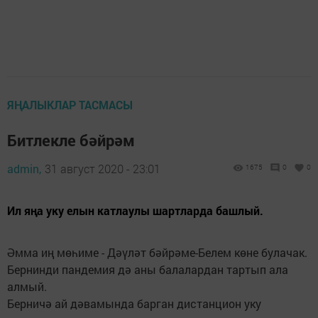
ЯҢАЛЫКЛАР ТАСМАСЫ
Битлекле бәйрәм
admin,
31 август 2020 - 23:01
1675
0
0
Ил яңа уку елын катлаулы шартларда башлый.
Әмма иң мөһиме - Дәүләт бәйрәме-Белем көне булачак.
Бернинди пандемия дә аны балалардан тартып ала
алмый.
Берничә ай дәвамында барган дистанцион уку