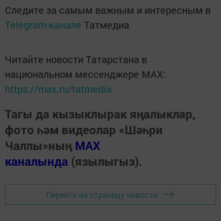
Следите за самым важным и интересным в
Telegram-канале
Татмедиа
Читайте новости Татарстана в
национальном мессенджере MАХ:
https://max.ru/tatmedia
Тагы да кызыклырак яңалыклар,
фото һәм видеолар «Шәһри
Чаллы»ның
MAX
каналында
(язылыгыз).
Перейти на страницу новости