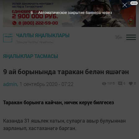
5
Автоматическое закрытие баннера через
ЧАЛЛЫ ЯҢАЛЫКЛАРЫ
16+
"Шәһри Чаллы" газетасы
ЯҢАЛЫКЛАР ТАСМАСЫ
9 ай борынында таракан белән яшәгән
admin,
1 сентябрь 2020 - 07:22
1015
0
0
Таракан борынга кайчан, ничек керүе билгесез
Казанда 31 яшьлек хатын, суларга авыр булуыннан
зарланып, хастаханәгә барган.