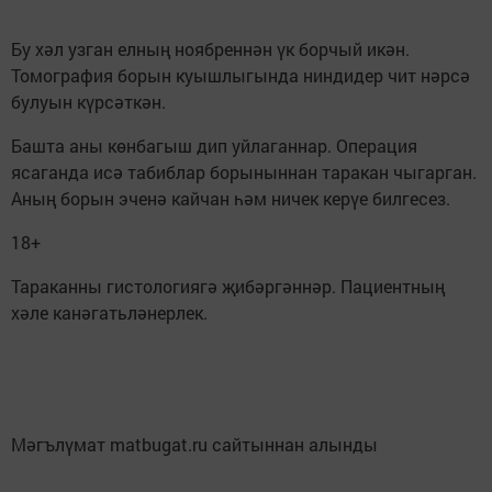
Бу хәл узган елның ноябреннән үк борчый икән.
Томография борын куышлыгында ниндидер чит нәрсә
булуын күрсәткән.
Башта аны көнбагыш дип уйлаганнар. Операция
ясаганда исә табиблар борыныннан таракан чыгарган.
Аның борын эченә кайчан һәм ничек керүе билгесез.
18+
Тараканны гистологиягә җибәргәннәр. Пациентның
хәле канәгатьләнерлек.
Мәгълүмат matbugat.ru сайтыннан алынды