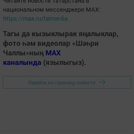
Читайте новости Татарстана в
национальном мессенджере MАХ:
https://max.ru/tatmedia
Тагы да кызыклырак яңалыклар,
фото һәм видеолар «Шәһри
Чаллы»ның
MAX
каналында
(язылыгыз).
Перейти на страницу новости