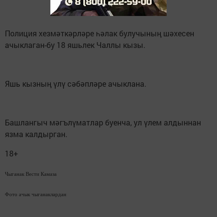
Полиция хезмәткәрләре һәлак булучының шәхесен
ачыклаган-бу 18 яшьлек Чаллы кызы.
Яшь кызның үлү сәбәпләре ачыклана.
Башлангыч мәгълүматлар буенча, ул үлем алдыннан
язма калдырган.
18+
Чыганак Вести Камаза
Фото ачык чыганаклардан