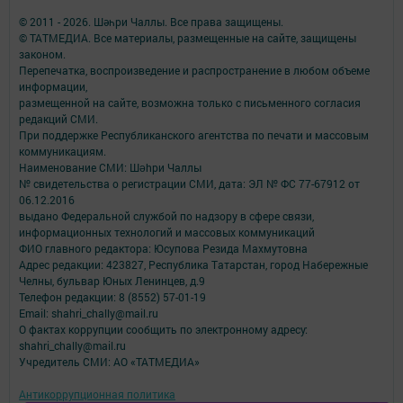
© 2011 - 2026. Шәһри Чаллы. Все права защищены.
© ТАТМЕДИА. Все материалы, размещенные на сайте, защищены
законом.
Перепечатка, воспроизведение и распространение в любом объеме
информации,
размещенной на сайте, возможна только с письменного согласия
редакций СМИ.
При поддержке Республиканского агентства по печати и массовым
коммуникациям.
Наименование СМИ: Шəhри Чаллы
№ свидетельства о регистрации СМИ, дата: ЭЛ № ФС 77-67912 от
06.12.2016
выдано Федеральной службой по надзору в сфере связи,
информационных технологий и массовых коммуникаций
ФИО главного редактора: Юсупова Резида Махмутовна
Адрес редакции: 423827, Республика Татарстан, город Набережные
Челны, бульвар Юных Ленинцев, д.9
Телефон редакции: 8 (8552) 57-01-19
Email: shahri_chally@mail.ru
О фактах коррупции сообщить по электронному адресу:
shahri_chally@mail.ru
Учредитель СМИ: АО «ТАТМЕДИА»
Антикоррупционная политика