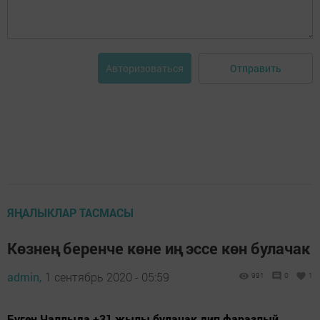
Отправить
Авторизоваться
ЯҢАЛЫКЛАР ТАСМАСЫ
Көзнең беренче көне иң эссе көн булачак
admin,
1 сентябрь 2020 - 05:59
991
0
1
Бүген Чаллыда +31 җылы булачак дип фаразлый