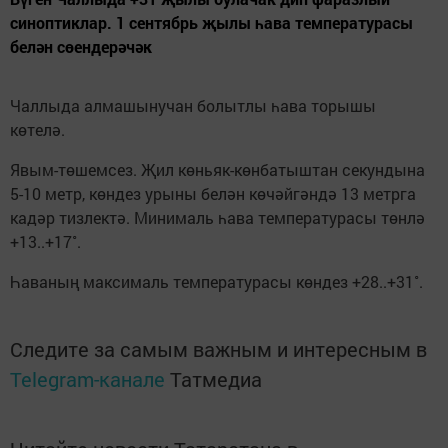
синоптиклар. 1 сентябрь җылы һава температурасы
белән сөендерәчәк
Чаллыда алмашынучан болытлы һава торышы
көтелә.
Явым-төшемсез. Җил көньяк-көнбатыштан секундына
5-10 метр, көндез урыны белән көчәйгәндә 13 метрга
кадәр тизлектә. Минималь һава температурасы төнлә
+13..+17˚.
Һаваның максималь температурасы көндез +28..+31˚.
Следите за самым важным и интересным в
Telegram-канале
Татмедиа