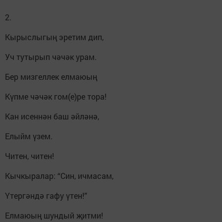
2.
Кырыслыгың эретим дип,
Уч тутырып чәчәк урам.
Бер мизгеллек елмаюың
Күпме чәчәк гом(е)ре тора!
Кан исеннән баш әйләнә,
Елыйм үзем.
Читен, читен!
Кычкыралар: “Син, ичмасам,
Үтергәндә гафу үтен!”
Елмаюың шундый җитми!