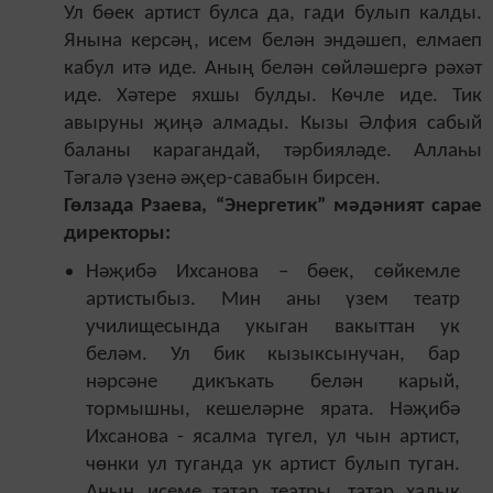
Ул бөек артист булса да, гади булып калды.
Янына керсәң, исем белән эндәшеп, елмаеп
кабул итә иде.
Аның белән сөйләшергә рәхәт
иде. Хәтере яхшы булды. Көчле иде. Тик
авыруны җиңә алмады. Кызы Әлфия сабый
баланы карагандай, тәрбияләде. Аллаһы
Тәгалә үзенә әҗер-савабын бирсен.
Гөлзада Рзаева, “Энергетик” мәдәният сарае
директоры:
Нәҗибә Ихсанова – бөек, сөйкемле
артистыбыз. Мин аны үзем театр
учили
щ
есында укыган вакыттан ук
беләм. Ул бик кызыксынучан, бар
нәрсәне дикъкать белән карый,
тормышны, кешеләрне ярата. Нәҗибә
Ихсанова - ясалма түгел, ул чын артист,
чөнки ул туганда ук артист булып туган.
Аның исеме татар театры, татар халык