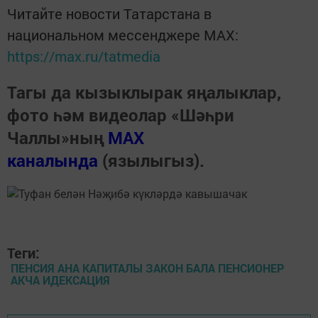
Читайте новости Татарстана в
национальном мессенджере MАХ:
https://max.ru/tatmedia
Тагы да кызыклырак яңалыклар,
фото һәм видеолар «Шәһри
Чаллы»ның
MAX
каналында
(язылыгыз).
Теги:
ПЕНСИЯ АНА КАПИТАЛЫ ЗАКОН БАЛА ПЕНСИОНЕР
АКЧА ИДЕКСАЦИЯ