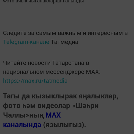
Фото ачык чыганаклардан алынды
Следите за самым важным и интересным в
Telegram-канале
Татмедиа
Читайте новости Татарстана в
национальном мессенджере MАХ:
https://max.ru/tatmedia
Тагы да кызыклырак яңалыклар,
фото һәм видеолар «Шәһри
Чаллы»ның
MAX
каналында
(язылыгыз).