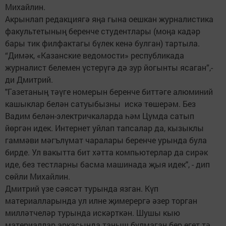
Михайлин.
Акрынлап редакциягә яңа гына оешкан журналистика
факультетының беренче студентлары (моңа кадәр
бары тик филфактагы бүлек кенә булган) тартыла.
“Димәк, «Казанские ведомости» республикада
журналист белемен үстерүгә дә зур йогынты ясаган”,-
ди Дмитрий.
"Газетаның тәүге номерын беренче биттәге алюминий
кашыклар белән сатуыбызны искә төшерәм. Без
Вадим белән-электричкаларда һәм Цумда сатып
йөргән идек. Интернет уйлап тапсалар да, кызыклы
гаммәви мәгълүмат чаралары беренче урында була
бирде. Ул вакытта бит хәтта компьютерлар да сирәк
иде, без тестларны басма машинада җыя идек", - дип
сөйли Михайлин.
Дмитрий үзе сәясәт турында язган. Күп
материалларында ул илне җимерергә әзер торган
милләтчеләр турында искәрткән. Шушы кыю
материаллар аркасында таныш булмаган бер егет тә