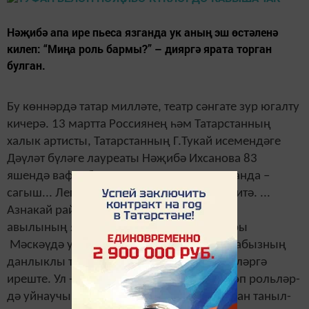
Нәҗибә апа ире пьеса язганда ук аның эш өстәленә
килеп: “Миңа роль бармы?” – дияргә ярата торган
булган.
Бу көннәрдә татар милләте, теат
р сәнгате зур югалту
кичерә. 13 мартта Россиянең һәм Татарстанның
халык артисты, Татарстанның Г.Тукай исемендәге
Дәүләт бүләге лауреаты Нәҗибә Ихсанова 83
яшендә вафат булды. Күзләрдә – яшь, җанда –
сагыш... Легендалар белән бергә дәвер китә. ...
Азнакай районының 20 йортлык Буралы
авылының яланаяк Казанга барып, аннары
Мәскәүдә укыган татар кызы, республикабызның
данлыклы театрында уйнап, зур дәрәҗәләргә
иреште. Ул - төр­ле пландагы күпкырлы төп роль­ләр­
дә уй­нау­чы көч­ле тем­пе­ра­мент­ка ия бул­ган та­ныл­