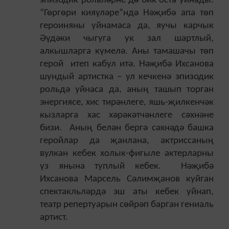
эпизодик рольләрне дә бик оста уйнады.
“Гөргөри кияүләре”ндә Нә­җи­бә апа төп
героиняны уйнамаса да, яучы карчык
Әүдәки чыгуга ук зал шартлый,
алкышларга күмелә. Аны тамашачы төп
герой итеп кабул итә. Нәҗибә Ихсанова
шундый артистка – ул кечкенә эпизодик
рольдә уйнаса да, аның ташып торган
энергиясе, хис тирәнлеге, яшь-җилкенчәк
кызларга хас хә­рәкәтчәнлеге сәхнәне
бизи. Аның белән бергә сәхнәдә башка
геройлар да җанлана, актриссаның
вулкан кебек холык-фигыле ак­терларны
үз янына туплый кебек. Нәҗибә
Ихсанова Марсель Сәлимҗанов куйган
спектакльләрдә эш аты кебек уйнап,
театр репертуарын сөйрәп барган гениаль
артист.