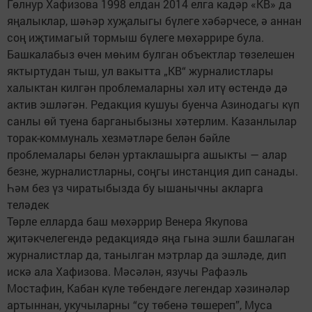
Гөлнур Хафизова 1998 елдан 2014 елга кадәр «КВ» да
яңалыклар, шәһәр хуҗалыгы бүлеге хәбәрчесе, ә аннан
соң иҗтимагый тормыш бүлеге мөхәррире була.
Башкалабыз өчен мөһим булган объектлар төзелешен
яктыртудан тыш, ул вакытта „КВ“ журналистлары
халыктан килгән проблемаларны хәл итү өстендә дә
актив эшләгән. Редакция кушуы буенча Азинодагы күп
санлы өй туена барганыбызны хәтерлим. Казанлылар
торак-коммуналь хезмәтләре белән бәйле
проблемалары белән уртаклашырга ашыкты — алар
безне, журналистларны, соңгы инстанция дип санады.
Һәм без үз чиратыбызда бу ышанычны акларга
теләдек
Төрле елларда баш мөхәррир Венера Якупова
җитәкчелегендә редакциядә яңа гына эшли башлаган
журналистлар да, танылган мэтрлар да эшләде, дип
искә ала Хафизова. Мәсәлән, язучы Рафаэль
Мостафин, Кабан күле төбендәге легендар хәзинәләр
артыннан, укучыларны “су төбенә төшереп”, Муса