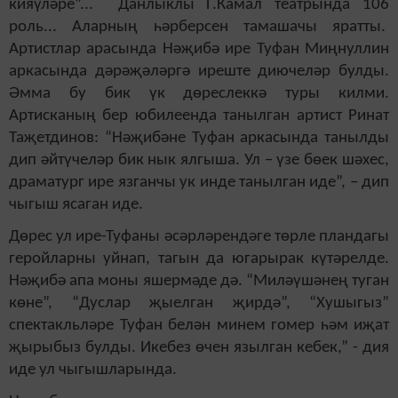
кияүләре”... Данлыклы Г.Камал театрында 106
роль... Аларның һәрберсен тамашачы яратты.
Артистлар арасында Нәҗибә ире Туфан Миңнуллин
аркасында дәрәҗәләргә иреште диючеләр булды.
Әмма бу бик үк дөреслеккә туры килми.
Артисканың бер юбилеенда танылган артист Ринат
Таҗет­динов: “Нә­җибәне Туфан аркасында танылды
дип әйтүчеләр бик нык ялгыша. Ул – үзе бөек шәхес,
драматург ире язганчы ук инде танылган иде”, – дип
чыгыш ясаган иде.
Дөрес ул ире-Туфаны әсәрлә­рен­дәге төрле пландагы
геройларны уйнап, тагын да югарырак күтәрелде.
Нәҗибә апа моны яшермәде дә. “Миләүшәнең туган
көне”, “Дуслар җыелган җир­дә”, “Хушыгыз”
спектакль­лә­ре Туфан белән минем гомер һәм иҗат
җырыбыз булды. Икебез өчен язылган кебек,” - дия
иде ул чыгышларында.