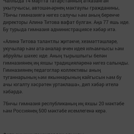
Чаллыда 14 мартта Татарстанның атказанган
укытучысы, автошәһәрнең мактаулы гражданины,
76нчы гимназиягә нигез салучы һәм аның беренче
директоры Алинә Титова вафат булган. Аңа 77 яшь иде.
Бу турыда гимназия администрациясе хәбәр итә.
«Алинә Титова талантлы җитәкче, хезмәттәшләре,
укучылар һәм ата-аналар өчен идея илһамчысы һәм
абруйлы шәхес иде. Аның тырышлыгы белән
гимназиянең иң яхшы традицияләренә нигез салынды.
Гимназиянең педагоглар коллективы аның
туганнарының һәм якыннарының кайгысын һәм бу
ачы югалту хәсрәтен уртаклаша», дип хәбәр ителә
хәбәрдә.
76нчы гимназия республиканың иң яхшы 20 мәктәбе
һәм Россиянең 500 мәктәбе исемлегенә керә.