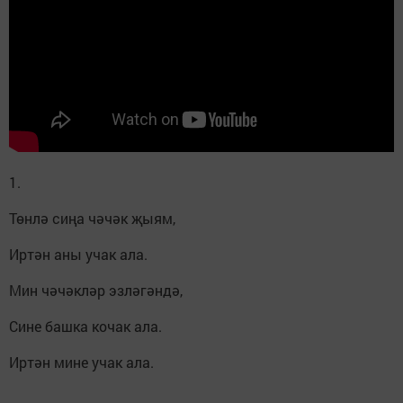
1.
Төнлә сиңа чәчәк җыям,
Иртән аны учак ала.
Мин чәчәкләр эзләгәндә,
Сине башка кочак ала.
Иртән мине учак ала.