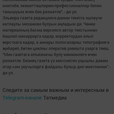
мәктәбе, хезмәттәшләрем-профессионаллар белән
танышуым өчен бик рәхмәтле", - ди ул.
Эльвира газета редакциясе-даими темпта эшләүче
катлаулы механизм булуын аңладым ди. Чөнки
материалның басма версиясе автор текстыннан
башлап мөхәрриргә кадәр, корректордан алып
версткага кадәр, ә аннары полосаларны типографиягә
җибәреп, бөтен циклны оператив рәвештә узарга тиеш.
“Мин газетага елъязмачы булу мөмкинлеге өчен
рәхмәтле. Безнең газета үз миссиясен уңышлы дәвам
итәр һәм укучыларга файдалы булыр дип өметләнәм”.-
ди ул.
Следите за самым важным и интересным в
Telegram-канале
Татмедиа