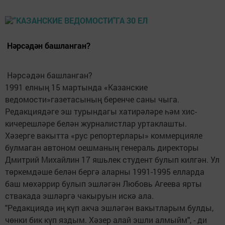
Нәрсәдән башланган?
Нәрсәдән башланган?
1991 елның 15 мартында «Казанские
ведомости»газетасының беренче саны чыга.
Редакциядәге эш турындагы хатирәләре һәм хис-
кичерешләре белән журналистлар уртаклашты.
Хәзерге вакытта «рус репортерлары» коммерцияле
булмаган автоном оешманың генераль директоры
Дмитрий Михайлин 17 яшьлек студент булып килгән. Ул
төркемдәше белән бергә аларны 1991-1995 елларда
баш мөхәррир булып эшләгән Любовь Агеева ярты
ствакада эшләргә чакыруын искә ала.
"Редакциядә иң күп акча эшләгән вакытларым булды,
чөнки бик күп яздым. Хәзер алай эшли алмыйм", - ди