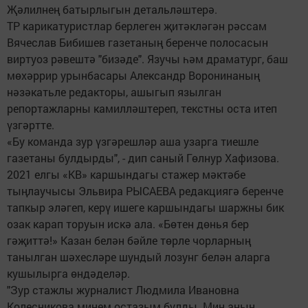
Җәлилнең батырлыгын детальләштерә.
ТР карикатуристлар берлеген җитәкләгән рәссам
Вячеслав Бибишев газетаның беренче полосасын
виртуоз рәвештә "бизәде". Язучы һәм драматург, баш
мөхәррир урынбасары Александр Воронинаның
нәзәкатьле редакторы, ашыгып язылган
репортажларны камилләштереп, текстны оста итеп
үзгәртте.
«Бу команда зур үзгәрешләр аша узарга тиешле
газетаны булдырды", - дип саный Гөлнур Хафизова.
2021 елгы «КВ» каршындагы стажер мәктәбе
тыңлаучысы Эльвира РЫСАЕВА редакциягә беренче
тапкыр эләгеп, керү ишеге каршындагы шаржны бик
озак карап торуын искә ала. «Бөтен дөнья бер
гәҗиттә!» Казан белән бәйле төрле чорларның
танылган шәхесләре шундый лозунг белән аларга
кушылырга өндәделәр.
"Зур стажлы журналист Людмила Ивановна
Колесникова минем остазым булды. Мин аның