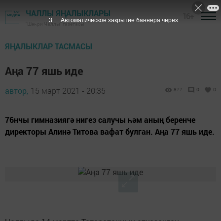
ЧАЛЛЫ ЯҢАЛЫКЛАРЫ
16+
2
Автоматическое закрытие баннера через
"Шәһри Чаллы" газетасы
ЯҢАЛЫКЛАР ТАСМАСЫ
Аңа 77 яшь иде
автор,
15 март 2021 - 20:35
877
0
0
76нчы гимназиягә нигез салучы һәм аның беренче
директоры Алинә Титова вафат булган. Аңа 77 яшь иде.