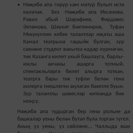
Нәҗибә апа горур һәм матур булып истә
калачак. Без -Нәҗибә апа Ихсанова,
Равил абый Шәрәфиев, Фирдәвес
Әхтәмова, Шәүкәт Биктимиров, Туфан
Миңнуллин кебек талантлар иҗаты аша
Камал театрына гашыйк булган, зур
сәхнәне студент вакытка кадәр күрмәгән,
тик Казанга килеп укый башлауга, барлы-
юклы акчаны ашарга тотмый,
спектакльләргә билет алырга тоткан,
театрга бары тик туфли белән генә
килергә тиешлеген аңлаган бәхетле буын.
Зур талантлы шәхесләр киткәндә бик
моңсу.
Нәҗибә апа тудырган бер генә рольне дә
башкалар уены белән бутап була торган түгел.
Аның үз уены, үз сөйләме... Чаллыда яши