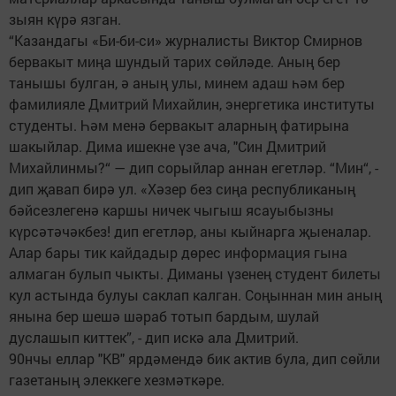
зыян күрә язган.
“Казандагы «Би-би-си» журналисты Виктор Смирнов
бервакыт миңа шундый тарих сөйләде. Аның бер
танышы булган, ә аның улы, минем адаш һәм бер
фамилияле Дмитрий Михайлин, энергетика институты
студенты. Һәм менә бервакыт аларның фатирына
шакыйлар. Дима ишекне үзе ача, "Син Дмитрий
Михайлинмы?“ — дип сорыйлар аннан егетләр. “Мин“, -
дип җавап бирә ул. «Хәзер без сиңа республиканың
бәйсезлегенә каршы ничек чыгыш ясауыбызны
күрсәтәчәкбез! дип егетләр, аны кыйнарга җыеналар.
Алар бары тик кайдадыр дөрес информация гына
алмаган булып чыкты. Диманы үзенең студент билеты
кул астында булуы саклап калган. Соңыннан мин аның
янына бер шешә шәраб тотып бардым, шулай
дуслашып киттек”, - дип искә ала Дмитрий.
90нчы еллар "КВ" ярдәмендә бик актив була, дип сөйли
газетаның элеккеге хезмәткәре.