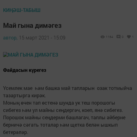
КИҢӘШ-ТАБЫШ
Май гына димәгез
автор,
15 март 2021 - 15:09
1164
0
1
Файдасын күрегез
Үсемлек мае һәм башка май тапларын озак тотмыйча
тазартырга кирәк.
Моның өчен тап өстенә шунда ук теш порошогы
сибегез һәм ул майны сеңдергәч, коеп, янә сибегез.
Порошок майны сеңдерми башлагач, таплы әйберне
берничә сәгать тоталар һәм щетка белән ышкып
бетерәләр.