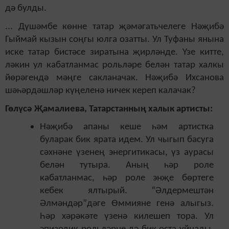
дә булды.
... Дүшәмбе көнне татар җәмәгатьчелеге Нәҗибә
Гыймай кызын соңгы юлга озатты. Ул Туфаны янына
иске татар бистәсе зиратына җирләнде. Үзе китте,
ләкин ул кабатланмас рольләре белән татар халкы
йөрәгендә мәңге сакланачак. Нәҗибә Ихсанова
шәһәрдәшләр күңеленә ничек кереп калачак?
Гөлүсә Җамалиева, Татарстанның халык артисты:
Нәҗибә апаны кеше һәм артистка
буларак бик ярата идем. Ул чыгып басуга
сәхнәне үзенең энергитикасы, үз аурасы
белән тутыра. Аның һәр роле
кабатланмас, һәр роле энҗе бөртеге
кебек ялтырый. “Әлдермештән
Әлмәндәр”дәге Өммияне генә алыгыз.
Һәр хәрәкәте үзенә килешеп тора. Ул