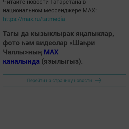
Читайте новости Татарстана в
национальном мессенджере MАХ:
https://max.ru/tatmedia
Тагы да кызыклырак яңалыклар,
фото һәм видеолар «Шәһри
Чаллы»ның
MAX
каналында
(язылыгыз).
Перейти на страницу новости