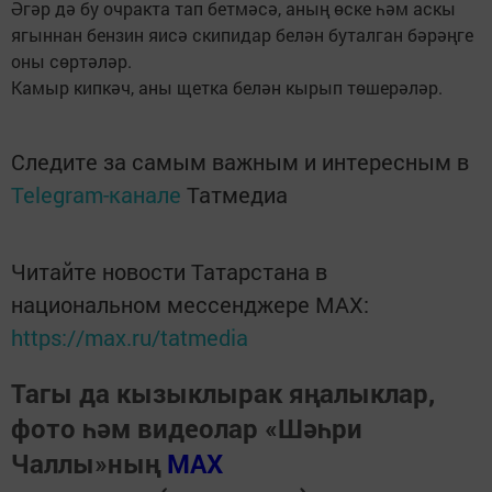
Әгәр дә бу очракта тап бетмәсә, аның өске һәм аскы
ягыннан бензин яисә скипидар белән буталган бәрәңге
оны сөртәләр.
Камыр кипкәч, аны щетка белән кырып төшерәләр.
Следите за самым важным и интересным в
Telegram-канале
Татмедиа
Читайте новости Татарстана в
национальном мессенджере MАХ:
https://max.ru/tatmedia
Тагы да кызыклырак яңалыклар,
фото һәм видеолар «Шәһри
Чаллы»ның
MAX