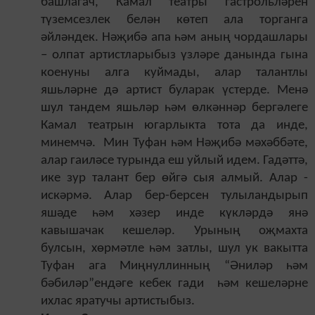
башлагач, Камал театры гастрольләрен
түземсезлек белән көтеп ала торганга
әйләндек. Нәҗибә апа һәм аның чордашлары
– олпат артистларыбыз үзләре данында гына
коенуны алга куймады, алар талантлы
яшьләрне дә артист буларак үстерде. Менә
шул тандем яшьләр һәм өлкәннәр бергәлеге
Камал театрын югарлыкта тота да инде,
минемчә. Мин Туфан һәм Нәҗибә мәхәббәте,
алар гаиләсе турында еш уйлый идем. Гадәттә,
ике зур талант бер өйгә сыя алмый. Алар -
искәрмә. Алар бер-берсен тулыландырып
яшәде һәм хәзер инде күкләрдә янә
кавышачак кешеләр. Урының оҗмахта
булсын, хөрмәтле һәм затлы, шул ук вакытта
Туфан ага Миңнуллинның “Әниләр һәм
бәбиләр”ендәге кебек гади һәм кешеләрне
ихлас яратучы артистыбыз.