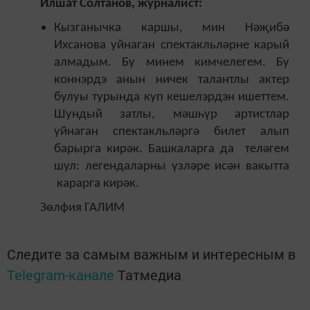
Илшат Солтанов, журналист:
Кызганычка каршы, мин Нәҗибә
Ихсанова уйнаган спектакльләрне карый
алмадым. Бу минем кимчелегем. Бу
коннэрдэ анын ничек талантлы актер
булуы турында куп кешелэрдэн ишеттем.
Шундый затлы, мәшһүр артистлар
уйнаган спектакльләргә билет алып
барырга кирәк. Башкаларга да теләгем
шул: легендаларны үзләре исән вакытта
карарга кирәк.
Зөлфия ГАЛИМ
Следите за самым важным и интересным в
Telegram-канале
Татмедиа