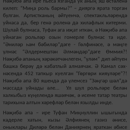
Нәҗибә апа ире пьеса язганда ук аның эш өстәленә
килеп: “Миңа роль бармы?” – дияргә ярата торган
булган. Артистканың әйтүенчә, спектакльләрендә
уйнаса да, бер генә роленә дә хилафлык китерми.
Шулай булмаса, Туфан ага иҗат иткән, ә Нәҗибә апа
уйнаган рольләр озын гомерле булмас та иде.
“Әниләр һәм бәбиләр”дәге - Гөлфинәсе, ә мәңге
үлмәс “Әлдермештән Әлмәндәр”дәге Өммия?!
Нәҗибә апаның хә­рәкәтчәнлеген, “үләм” дип әйтү­ен
башка берәү дә кабатлый алмаячак. Ә Камал сәх­
нәсендә 452 тапкыр куелган “Гөргөри кияүләре”?!
Нәҗибә апа 80 яшендә дә үлемсез “Зәңгәр шәл”дә
массада уйнады әле... Ул шул рольләре белән
халкыбыз күңелендә яшәячәк, ә исеме татар театры
тарихына алтын хәрефләр белән язылды инде.
Нәҗибә апа – ире Туфан Миңнуллин ышыгында
кадерле хатын, кызы Әлфиянең газиз әнисе,
оныклары Диләрә белән Даниярнең яраткан әбисе