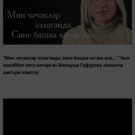
"Мин чәчәкләр эзләгәндә, сине башка кочак ала..." Чын
мәхәббәт хисе кичергән Миләүшә Гафурова заманча
шигъри клипта!