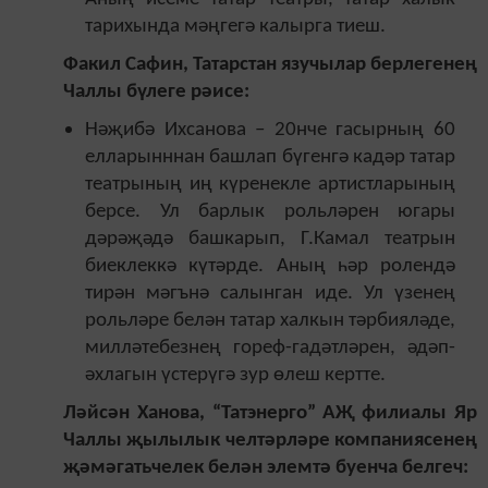
тарихында мәңгегә калырга тиеш.
Факил Сафин, Татарстан язучылар берлегенең
Чаллы бүлеге рәисе:
Нәҗибә Ихсанова – 20нче гасырның 60
елларынннан башлап бүгенгә кадәр татар
театрының иң күренекле артистларының
берсе. Ул барлык рольләрен югары
дәрәҗәдә башкарып, Г.Камал театрын
биеклеккә күтәрде. Аның һәр ролендә
тирән мәгънә салынган иде. Ул үзенең
рольләре белән татар халкын тәрбияләде,
милләтебезнең гореф-гадәтләрен, әдәп-
әхлагын үстерүгә зур өлеш кертте.
Ләйсән Ханова, “Татэнерго” АҖ филиалы Яр
Чаллы җылылык челтәрләре компаниясенең
җәмәгатьчелек белән элемтә буенча белгеч: