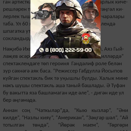
ган ар­тист­ка. Об­раз­ның эч­ке дөнь­я­сын бар­лык ки­че­
реш­лә­рен ти­рән итеп ача бе­лә һәм шу­ңа тәң­гәл ки­
лер­лек тыш­кы төс­мер­ләр, тө­гәл су­рәт­ләү ча­ра­ла­ры
та­ба. Ул 60 яшендә “Йөрәк маем” спектаклендә
шпагатка утырып та, без тамашачыларны
сокландырды.
Нәҗибә Ихсанова Мәскәүдә укып кайткач, Аяз Гый­
ләҗев әсәре буенча куелган “Көзге ачы җилләрдә”
спек­таклендәге төп героиня Ган­дәлиф роле белән
зур сәхнәгә аяк баса. “Режиссер Габдулла Йосыпов
куйган спектакль бик тә уңыш­лы булды. Халык мине
нәкъ шушы спектакль аша таный башлады. Ә Туфан
бу вакытта яза башламаган иде әле”, - дигән иде ул
бер әңгәмәдә.
Аннан соң “Чаткылар”да, “Кыю кызлар”, “Әни
килде”, “Наз­лы кияү”, “Амери­кан”, “Зәң­гәр шәл”, “Ай
тотылган төндә”, “Йөрәк маем”, “Гөргөри