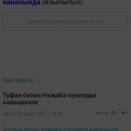
каналында
(язылыгыз).
Перейти на страницу новости
КӨН ТЕМАСЫ
Туфан белән Нәҗибә күкләрдә
кавышачак
автор,
15 март 2021 - 14:31
1585
0
0