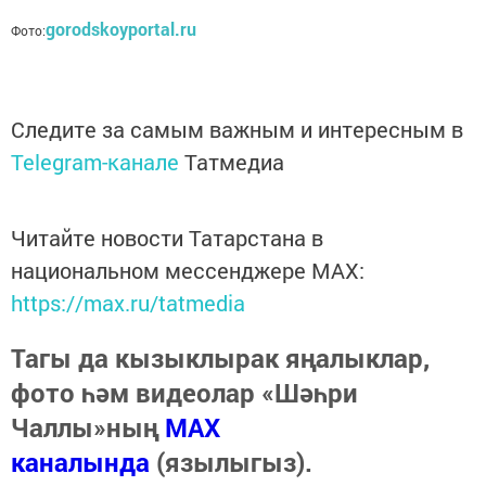
gorodskoyportal.ru
Фото:
Следите за самым важным и интересным в
Telegram-канале
Татмедиа
Читайте новости Татарстана в
национальном мессенджере MАХ:
https://max.ru/tatmedia
Тагы да кызыклырак яңалыклар,
фото һәм видеолар «Шәһри
Чаллы»ның
MAX
каналында
(язылыгыз).