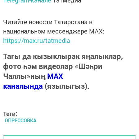
Читайте новости Татарстана в
национальном мессенджере MАХ:
https://max.ru/tatmedia
Тагы да кызыклырак яңалыклар,
фото һәм видеолар «Шәһри
Чаллы»ның
MAX
каналында
(язылыгыз).
Теги:
ОПРЕССОВКА