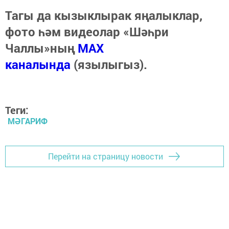
Тагы да кызыклырак яңалыклар,
фото һәм видеолар «Шәһри
Чаллы»ның
MAX
каналында
(язылыгыз).
Теги:
МӘГАРИФ
Перейти на страницу новости