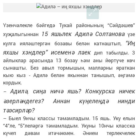
Үзенчәлекле бәйгедә Тукай районының “Сәйдәшев”
15 яшьлек Адилә Солтанова
хуҗалыгыннан
үзе
“Иң
кулга ияләштергән бозавы белән катнаштып,
яхшы хэндлер” исеменә лаек
дип табылды. 3
айлыклар арасында 13 бозау һәм аны йөртүче көч
сынашты. Без авыл тормышын, малларны яраткан
кыю кыз - Адилә белән якыннан танышып, әңгәмә
кордык.
Адилә, сиңа ничә яшь? Конкурска ничек
–
әзерләндегез? Аннан күңелеңдә нинди
тәэсирләр?
–
Быел 9нчы классы тәмамладым. 15 яшь. Уку елын
“4”ле, “5”леләргә тәмамладым. Укуны 10нчы класска
күчеп дәвам итәчәкмен. Әнием терлекчелек