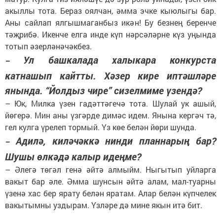
акыллы тота. Бераз оялчан, әмма эчке кыюлыгы бар.
Аны сайлап ялгышмаганбыз икән! Бу безнең беренче
тәҗрибә. Икенче елга инде күп нәрсәләрне күз уңында
тотып әзерләнәчәкбез.
Ул башкалада халыкара конкурста
–
катнашып кайтты. Хәзер кире иптәшләре
янында. “Йолдыз чире” сизелмиме үзендә?
–
Юк, Милка үзен гадәттәгечә тота. Шулай ук ашый,
йөгерә. Мин аны үзгәрде димәс идем. Янына кергәч тә,
гел кулга үрелеп тормый. Үз көе белән йөри шунда.
Адилә, киләчәккә нинди планнарың бар?
–
Шушы өлкәдә калыр идеңме?
–
Әлегә төгәл генә әйтә алмыйм. Ныгытып уйларга
вакыт бар әле. Әмма шунсын әйтә алам, мал-туарны
үзенә хас бер ярату белән яратам. Алар белән күпчелек
вакытымны уздырам. Үзләре дә мине якын итә бит.