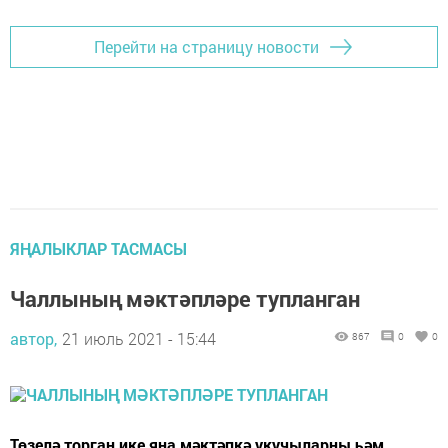
Перейти на страницу новости
ЯҢАЛЫКЛАР ТАСМАСЫ
Чаллының мәктәпләре тупланган
автор,
21 июль 2021 - 15:44
867
0
0
Төзелә торган ике яңа мәктәпкә укучыларны һәм