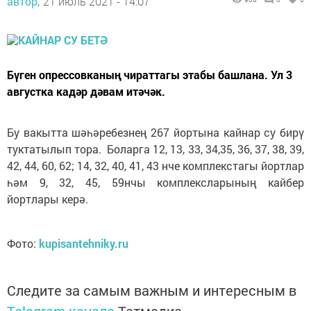
автор,
21 июль 2021 - 14:07
Бүген опрессовканың чираттагы этабы башлана. Ул 3
августка кадәр дәвам итәчәк.
Бу вакытта шәһәребезнең 267 йортына кайнар су бирү
туктатылып тора. Боларга 12, 13, 33, 34,35, 36, 37, 38, 39,
42, 44, 60, 62; 14, 32, 40, 41, 43 нче комплекстагы йортлар
һәм 9, 32, 45, 59нчы комплексларының кайбер
йортлары керә.
Фото:
kupisantehniky.ru
Следите за самым важным и интересным в
Telegram-канале
Татмедиа