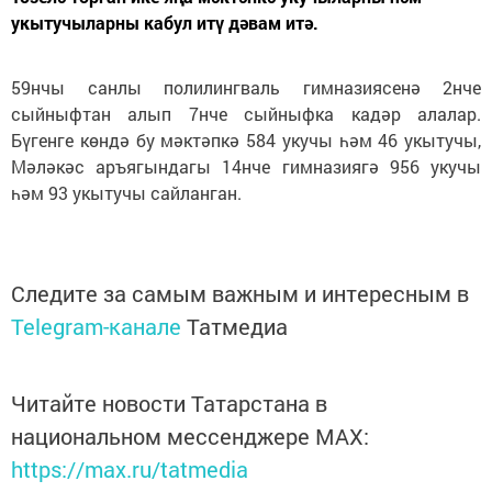
укытучыларны кабул итү дәвам итә.
59нчы санлы полилингваль гимназиясенә 2нче
сыйныфтан алып 7нче сыйныфка кадәр алалар.
Бүгенге көндә бу мәктәпкә 584 укучы һәм 46 укытучы,
Мәләкәс аръягындагы 14нче гимназиягә 956 укучы
һәм 93 укытучы сайланган.
Следите за самым важным и интересным в
Telegram-канале
Татмедиа
Читайте новости Татарстана в
национальном мессенджере MАХ:
https://max.ru/tatmedia