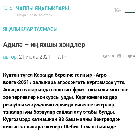
ЧАЛЛЫ ЯҢАЛЫКЛАРЫ
16+
"Шәһри Чаллы" газетасы
ЯҢАЛЫКЛАР ТАСМАСЫ
Адилә – иң яхшы хэндлер
автор,
21 июль 2021 - 17:17
928
0
0
Күптән түгел Казанда беренче тапкыр «Агро-
волга-2021» халыкара агросәнгать күргәзмәсе үтте.
Аның кысаларында голштин-фриз токымлы мөгезле
эре терлекләр конкурсы узды. Күргәзмәгә кадәр
республика хуҗалыкларында нәселле сыерлар,
таналар һәм бозаулар сайлап алу этабы булды.
Күргәзмәдә катнашкан 93 баш малны Венгриядән
килгән халыкара эксперт Шебек Тамаш бәяләде.