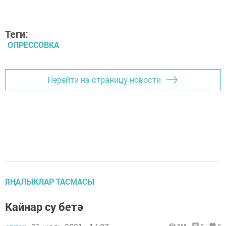
Теги:
ОПРЕССОВКА
Перейти на страницу новости
ЯҢАЛЫКЛАР ТАСМАСЫ
Кайнар су бетә
968
0
0