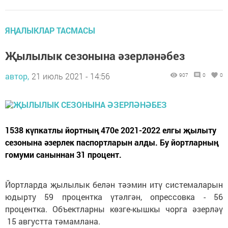
ЯҢАЛЫКЛАР ТАСМАСЫ
Җылылык сезонына әзерләнәбез
автор,
21 июль 2021 - 14:56
907
0
0
1538 күпкатлы йортның 470е 2021-2022 елгы җылыту
сезонына әзерлек паспортларын алды. Бу йортларның
гомуми саныннан 31 процент.
Йортларда җылылык белән тәэмин итү системаларын
юдырту 59 процентка үтәлгән, опрессовка - 56
процентка. Объектларны көзге-кышкы чорга әзерләү
15 августта тәмамлана.