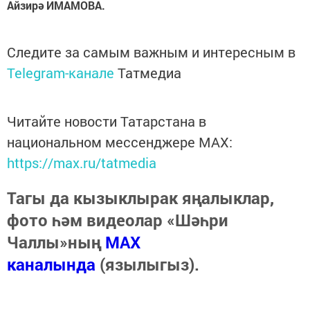
Айзирә ИМАМОВА.
Следите за самым важным и интересным в
Telegram-канале
Татмедиа
Читайте новости Татарстана в
национальном мессенджере MАХ:
https://max.ru/tatmedia
Тагы да кызыклырак яңалыклар,
фото һәм видеолар «Шәһри
Чаллы»ның
MAX
каналында
(язылыгыз).