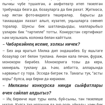
пычкы чүбе түшәлгән, ә амфитеатр итеп төзелгән
трибунада безгә дә, бозауларга да бик рәхәт. Җитмәсә,
һәр яктан фото-видеога төшерәләр, барысы да
тамашадан ләззәт алып, күзәтеп, уңышларга сөенеп
торалар. Шунсы бик шатландырды, малларыбыз
үзләрен бик “тәртипле” тотты. Конкурстан сертификат
һәм музыкаль колонка белән кайттым.
Чибәркәйнең исеме, холкы ничек?
–
–
Без аңа яратып Милка дип эндәшәбез. Бу яшьтәге
бозаулар сөт белән туклана. Аннан кала печән, фураж,
монокорм бирәбез. Монокормга тозы да керә,
минераль туклану да. Һәм, әлбәттә, алларында
һәрвакыт су тора. Эсседә бигрәк тә. Тамагы тук, “асты
коры” булса, аңа берни дә кирәкми.
Милканы конкурска нинди сыйфатлары
–
өчен сайлап алдыгыз?
–
Иң беренче яше туры килә, буй-сыны, тән төзелеше
матур. Кулга тиз ияләшүе дә зур роль уйнады, үзен бик