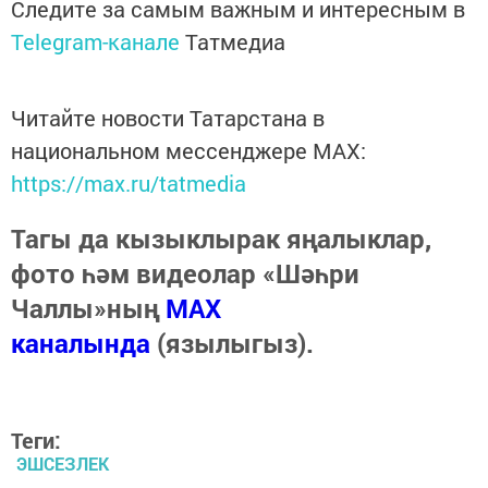
Следите за самым важным и интересным в
Telegram-канале
Татмедиа
Читайте новости Татарстана в
национальном мессенджере MАХ:
https://max.ru/tatmedia
Тагы да кызыклырак яңалыклар,
фото һәм видеолар «Шәһри
Чаллы»ның
MAX
каналында
(язылыгыз).
Теги:
ЭШСЕЗЛЕК