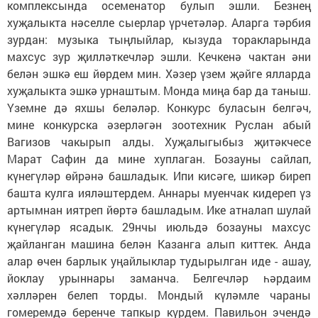
комплексында осеменатор булып эшли. Безнең
хуҗалыкта нәселле сыерлар үрчетәләр. Аларга тәрбия
зурдан: музыка тыңлыйлар, кызуда торакларында
махсус зур җилләткечләр эшли. Кечкенә чактан әни
белән эшкә еш йөрдем мин. Хәзер үзем җәйге ялларда
хуҗалыкта эшкә урнаштым. Монда миңа бар да таныш.
Үземне дә яхшы беләләр. Конкурс буласын белгәч,
мине конкурска әзерләгән зоотехник Руслан абый
Вагизов чакырып алды. Хуҗалыгыбыз җитәкчесе
Марат Сафин да мине хуплаган. Бозауны сайлап,
күнегүләр өйрәнә башладык. Ипи кисәге, шикәр биреп
башта кулга ияләштердем. Аннары муенчак кидереп үз
артымнан иятреп йөртә башладым. Ике атналап шулай
күнегүләр ясадык. 29нчы июльдә бозауны махсус
җайланган машина белән Казанга алып киттек. Анда
алар өчен барлык уңайлыклар тудырылган иде - ашау,
йоклау урыннары заманча. Белгечләр һәрдаим
хәлләрен белеп торды. Мондый күләмле чараны
гомеремдә беренче тапкыр күрдем. Павильон эчендә