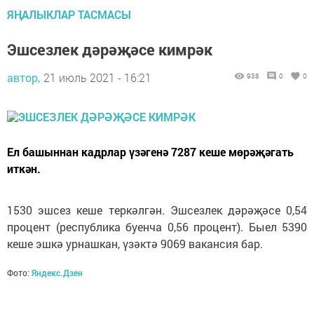
ЯҢАЛЫКЛАР ТАСМАСЫ
Эшсезлек дәрәҗәсе кимрәк
автор,
21 июль 2021 - 16:21
938
0
0
Ел башыннан кадрлар үзәгенә 7287 кеше мөрәҗәгать
иткән.
1530 эшсез кеше теркәлгән. Эшсезлек дәрәҗәсе 0,54
процент (республика буенча 0,56 процент). Быел 5390
кеше эшкә урнашкан, үзәктә 9069 вакансия бар.
Фото:
Яндекс.Дзен