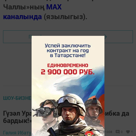
Чаллы»ның
MAX
каналында
(язылыгыз).
Перейти на страницу новости
ШОУ-БИЗНЕС
Гүзәл Уразова: «Еламый дип табибка да
бардык!»
1 октябрь 2022 -
Гөлия Ибатуллина,
1008
0
1
10:10