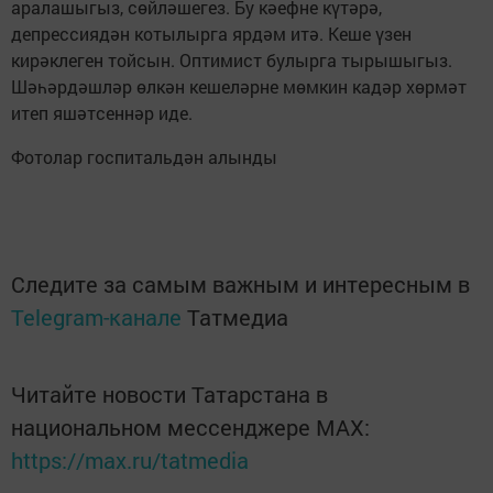
аралашыгыз, сөйләшегез. Бу кәефне күтәрә,
депрессиядән котылырга ярдәм итә. Кеше үзен
кирәклеген тойсын. Оптимист булырга тырышыгыз.
Шәһәрдәшләр өлкән кешеләрне мөмкин кадәр хөрмәт
итеп яшәтсеннәр иде.
Фотолар госпитальдән алынды
Следите за самым важным и интересным в
Telegram-канале
Татмедиа
Читайте новости Татарстана в
национальном мессенджере MАХ:
https://max.ru/tatmedia