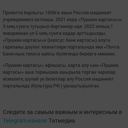
Проектта барлыгы 1500гә якын Россия мәдәният
учреждениесе катнаша. 2021 елда «Пушкин картасы»н
3 мең сумга тутырып биргәннәр иде. 2022 елның 1
январеннан ул 5 мең сумга кадәр арттырылды.
«Пушкин картасы»н (махсус банк картасы) алуга
гаризаны дәүләт хезмәтләре порталында яки «Почта
Банк»ның теләсә кайсы бүлегендә бирергә мөмкин.
«Пушкин картасы» афишасы, карта алу һәм «Пушкин
картасы» аша тормышка ашырыла торган чаралар
исемлеге, шулай ук билетлар алу Россия мәдәният
порталында (Культура.РФ.) урнаштырылган.
Следите за самым важным и интересным в
Telegram-канале
Татмедиа