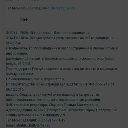
Телефон АО «ТАТМЕДИА»:
(843) 222 09 84
16+
© 2011 - 2026. Шәһри Чаллы. Все права защищены.
© ТАТМЕДИА. Все материалы, размещенные на сайте, защищены
законом.
Перепечатка, воспроизведение и распространение в любом объеме
информации,
размещенной на сайте, возможна только с письменного согласия
редакций СМИ.
При поддержке Республиканского агентства по печати и массовым
коммуникациям.
Наименование СМИ: Шəhри Чаллы
№ свидетельства о регистрации СМИ, дата: ЭЛ № ФС 77-67912 от
06.12.2016
выдано Федеральной службой по надзору в сфере связи,
информационных технологий и массовых коммуникаций
ФИО главного редактора: Юсупова Резида Махмутовна
Адрес редакции: 423827, Республика Татарстан, город Набережные
Челны, бульвар Юных Ленинцев, д.9
Телефон редакции: 8 (8552) 57-01-19
Email: shahri_chally@mail.ru