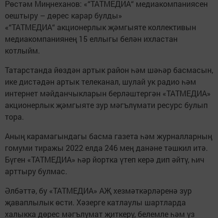
Рөстәм Миңнеханов: «“ТАТМЕДИА“ медиакомпаниясен
оештыру – дөрес карар булды»
«“ТАТМЕДИА“ акционерлык җәмгыяте коллективын
медиакомпаниянең 15 еллыгы белән ихластан
котлыйм.
Татарстанда йөздән артык район һәм шәһәр басмасын,
ике дистәдән артык телеканал, шулай ук радио һәм
интернет мәйданчыкларын берләштергән «ТАТМЕДИА»
акционерлык җәмгыяте зур мәгълүмати ресурс булып
тора.
Аның карамагындагы басма газета һәм журналларның
гомуми тиражы 2022 елда 246 мең данәне тәшкил итә.
Бүген «ТАТМЕДИА» һәр йортка үтеп керә дип әйтү, һич
арттыру булмас.
Әлбәттә, бу «ТАТМЕДИА» АҖ хезмәткәрләренә зур
җаваплылык өсти. Хәзерге катлаулы шартларда
халыкка дөрес мәгълүмат җиткерү, белемле һәм үз