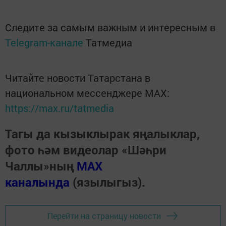
Следите за самым важным и интересным в
Telegram-канале
Татмедиа
Читайте новости Татарстана в
национальном мессенджере MАХ:
https://max.ru/tatmedia
Тагы да кызыклырак яңалыклар,
фото һәм видеолар «Шәһри
Чаллы»ның
MAX
каналында
(язылыгыз).
Перейти на страницу новости