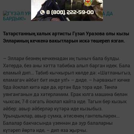
Татарстанның халык артисты Гүзәл Уразова олы кызы
Эллариның кечкенә вакытларын искә төшереп язган.
– Эллари безнең кечкенәдән иң тыныч бала булды.
Хәтердә, без аны хәтта табибка алып барган идек. Бала
еламый дип... Табиб кычкырып көлде дә: «Шатланыгыз,
еламагач әйбәт бит инде ул!» – диде. – Һәрвакыт кичке
9да йоклап китә иде дә, иртән 8дә тора иде. Төнлә
уянганганын да хәтерләмим. Ерак юлга машина белән
чыксак, 7-8 сәгать йоклап кайта иде. Тагын бер кызык
әйбер: авыр әйберләр күтәрә иде кызыбыз.
Урындыклар, авыр сумка, әтисенең гантельләрен...
Балалар бакчасында үзеннән дә зур балаларны
күтәреп йөртә иде, – дип яза җырчы.