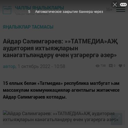
ЧАЛЛЫ ЯҢАЛЫКЛАРЫ
16+
4
Автоматическое закрытие баннера через
"Шәһри Чаллы" газетасы
ЯҢАЛЫКЛАР ТАСМАСЫ
Айдар Сәлимгәрәев: »»ТАТМЕДИА»АҖ
аудитория ихтыяҗларын
канәгатьләндерү өчен үзгәрергә әзер»
автор,
1 октябрь 2022 - 10:58
738
0
0
15 еллык белән «Татмедиа» республика матбугат һәм
массакүләм коммуникацияләр агентлыгы житәкчесе
Айдар Сәлимгәрәев котлады.