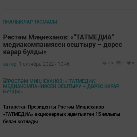
ЯҢАЛЫКЛАР ТАСМАСЫ
Рөстәм Миңнеханов: «“ТАТМЕДИА“
медиакомпаниясен оештыру – дөрес
карар булды»
автор,
1 октябрь 2022 - 10:46
759
0
0
Татарстан Президенты Рөстәм Миңнеханов
«ТАТМЕДИА» акционерлык җәмгыятен 15 еллыгы
белән котлады.