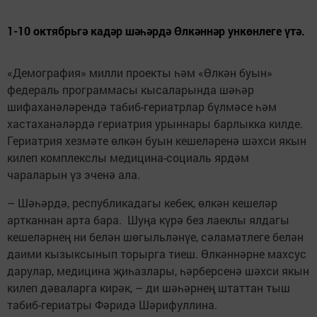
1-10 октябрьгә кадәр шәһәрдә Өлкәннәр ункөнлеге үтә.
«Демография» милли проекты һәм «Өлкән буын»
федераль программасы кысаларында шәһәр
шифаханәләрендә табиб-гериатрлар бүлмәсе һәм
хастаханәләрдә гериатрия урыннары барлыкка килде.
Гериатрия хезмәте өлкән буын кешеләренә шәхси якын
килеп комплекслы медицина-социаль ярдәм
чараларын үз эченә ала.
– Шәһәрдә, республикадагы кебек, өлкән кешеләр
артканнан арта бара. Шуңа күрә без лаеклы ялдагы
кешеләрнең ни белән шөгыльләнүе, сәламәтлеге белән
даими кызыксынып торырга тиеш. Өлкәннәрне махсус
дарулар, медицина җиһазлары, һәрберсенә шәхси якын
килеп дәваларга кирәк, – ди шәһәрнең штаттан тыш
табиб-гериатры Фәридә Шәрифуллина.