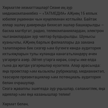
Хөрмәтле хезмәттәшләр! Сезне иң зур
медиакомпаниябез – «ТАТМЕДИА» АҖнең 15 еллык
юбилее уңаеннан чын күңелемнән котлыйм. Байтак
еллар эшләү дәверендә бихисап эшләр башкарылды –
басма матбугат, радио, телекомпанияләрдән, электрон
чыганаклардан зур челтәр булдырылды. Шунысы
куанычлы, АҖнең барлык филиаллары да замана
таләпләренә бик сизгер һәм бүгенге көндә аудитория
ихтыяҗларын тулы күләмдә канәгатьләндерү өчен
үзгәрергә әзер. Әйтеп үтәргә кирәк, соңгы ике елда
гына да җитди үзгәрешләр күзәтелә. Алар арасында:
яңа проектлар һәм кызыклы рубрикалар, медиамәктәп,
тәэсирле презентацияләр һәм потенциаль аудитория
белән очрашулар.
Сезгә җаваплы эшегездә зур уңышлар, сәламәтлек, яңа
идеяләр һәм яңа казанышлар телим!
Хөрмәт белән,