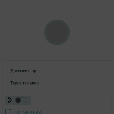
Документлар
Төрле темалар