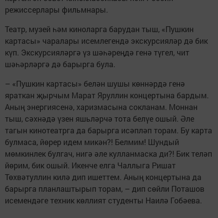
режиссерлары фильмнары.
Театр, музей һәм киноларга барудан тыш, «Пушкин
картасы» чаралары исемлегендә экскурсияләр дә бик
күп. Экскурсияләргә үз шәһәреңдә генә түгел, чит
шәһәрләргә дә барырга була.
– «Пушкин картасы» белән шушы көннәрдә генә
яраткан җырчым Марат Яруллин концертына бардым.
Аның энергиясенә, харизмасына сокланам. Моннан
тыш, сәхнәдә үзен яшьләрчә тота белүе ошый. Әле
тагын кинотеатрга да барырга исәпләп торам. Бу карта
булмаса, йөрер идем микән?! Белмим! Шундый
мөмкинлек булгач, нигә әле кулланмаска ди?! Бик теләп
йөрим, бик ошый. Икенче елга Чаллыга Ришат
Төхвәтуллин килә дип ишеттем. Аның концертына да
барырга планлаштырып торам, – дип сөйли Поташов
исемендәге техник көллият студенты Наилә Гобәева.