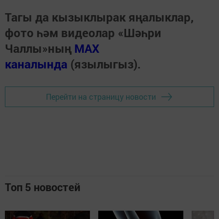
Тагы да кызыклырак яңалыклар,
фото һәм видеолар «Шәһри
Чаллы»ның
MAX
каналында
(язылыгыз).
Перейти на страницу новости
Топ 5 новостей