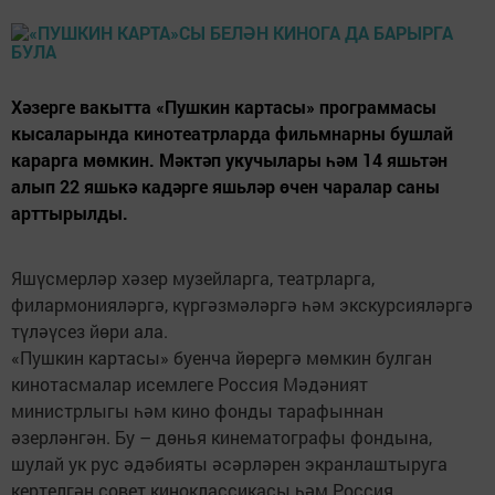
Хәзерге вакытта «Пушкин картасы» программасы
кысаларында кинотеатрларда фильмнарны бушлай
карарга мөмкин. Мәктәп укучылары һәм 14 яшьтән
алып 22 яшькә кадәрге яшьләр өчен чаралар саны
арттырылды.
Яшүсмерләр хәзер музейларга, театрларга,
филармонияләргә, күргәзмәләргә һәм экскурсияләргә
түләүсез йөри ала.
«Пушкин картасы» буенча йөрергә мөмкин булган
кинотасмалар исемлеге Россия Мәдәният
министрлыгы һәм кино фонды тарафыннан
әзерләнгән. Бу – дөнья кинематографы фондына,
шулай ук рус әдәбияты әсәрләрен экранлаштыруга
кертелгән совет киноклассикасы һәм Россия