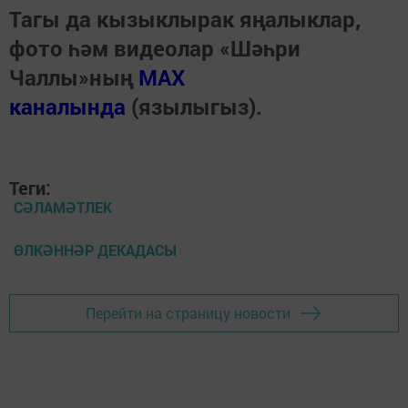
Тагы да кызыклырак яңалыклар,
фото һәм видеолар «Шәһри
Чаллы»ның
MAX
каналында
(язылыгыз).
Теги:
СӘЛАМӘТЛЕК
ӨЛКӘННӘР ДЕКАДАСЫ
Перейти на страницу новости