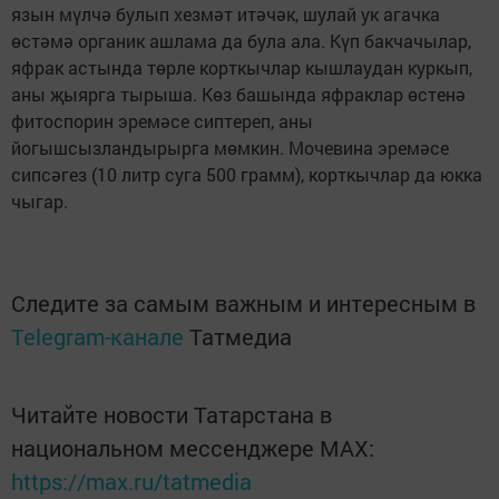
язын мүлчә булып хезмәт итәчәк, шулай ук агачка
өстәмә органик ашлама да була ала. Күп бакчачылар,
яфрак астында төрле корткычлар кышлаудан куркып,
аны җыярга тырыша. Көз башында яфраклар өстенә
фитоспорин эремәсе сиптереп, аны
йогышсызландырырга мөмкин. Мочевина эремәсе
сипсәгез (10 литр суга 500 грамм), корткычлар да юкка
чыгар.
Следите за самым важным и интересным в
Telegram-канале
Татмедиа
Читайте новости Татарстана в
национальном мессенджере MАХ:
https://max.ru/tatmedia