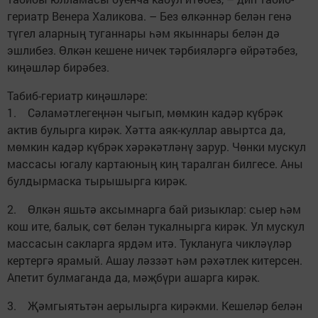
гериатр Венера Халикова. – Без өлкәннәр белән генә
түгел аларның туганнары һәм якыннары белән дә
эшлибез. Өлкән кешене ничек тәрбияләргә өйрәтәбез,
киңәшләр бирәбез.
Табиб-гериатр киңәшләре:
1. Сәламәтлегеңнән чыгып, мөмкин кадәр күбрәк
актив булырга кирәк. Хәтта аяк-куллар авыртса да,
мөмкин кадәр күбрәк хәрәкәтләнү зарур. Чөнки мускул
массасы югалу картаюның киң таралган билгесе. Аны
булдырмаска тырышырга кирәк.
2. Өлкән яшьтә аксымнарга бай ризыклар: сыер һәм
кош ите, балык, сөт белән тукалнырга кирәк. Ул мускул
массасын сакларга ярдәм итә. Туклануга чикләүләр
кертергә ярамый. Ашау ләззәт һәм рәхәтлек китерсен.
Апетит булмаганда да, мәҗбүри ашарга кирәк.
3. Җәмгыятьтән аерылырга кирәкми. Кешеләр белән