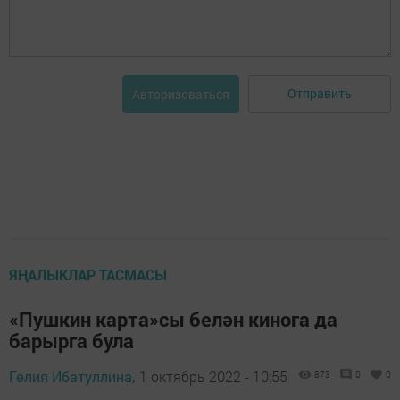
Отправить
Авторизоваться
ЯҢАЛЫКЛАР ТАСМАСЫ
«Пушкин карта»сы белән кинога да
барырга була
Гөлия Ибатуллина,
1 октябрь 2022 - 10:55
873
0
0