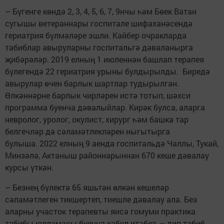
– Бүгенге көндә 2, 3, 4, 5, 6, 7, 9нчы һәм Бөек Ватан
сугышы ветераннары госпитале шифаханәсендә
гериатрия бүлмәләре эшли. Кайбер очракларда
табиблар авыруларны госпитальгә дәваланырга
җибәрәләр. 2019 елның 1 июленнән башлап терапея
бүлегендә 22 гериатрия урыны булдырылды. Биредә
авырулар өчен барлык шартлар тудырылган.
Өлкәннәрне барлык чирләрен истә тотып, шәхси
программа буенча дәвалыйлар. Кирәк булса, аларга
невролог, уролог, окулист, хирург һәм башка тар
белгечләр дә сәламәтлекләрен ныгытырга
булыша. 2022 елның 9 аенда госпитальдә Чаллы, Тукай,
Минзәлә, Актаныш районнарыннан 670 кеше дәвалау
курсы үткән.
– Безнең бүлектә 65 яшьтән өлкән кешеләр
сәламәтлеген тикшертеп, тиешле дәвалау ала. Без
аларны участок терапевты яисә гомуми практика
табибы юлламасы буенча кабул итәбез, – дип табиб-