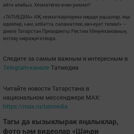
әйтә алабыз. Хезмәтегез өчен рәхмәт!
«ТАТМЕДИА» АҖ хезмәткәрләренә иҗади уңышлар, яңа
идеяләр, һәм, әлбәттә, сәламәтлек, көч-куәт телим!» –
диелә Татарстан Президенты Рөстәм Миңнехановның
котлау мөрәҗәгатендә.
Следите за самым важным и интересным в
Telegram-канале
Татмедиа
Читайте новости Татарстана в
национальном мессенджере MАХ:
https://max.ru/tatmedia
Тагы да кызыклырак яңалыклар,
фото һәм видеолар «Шәһри