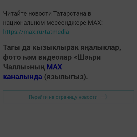
Читайте новости Татарстана в
национальном мессенджере MАХ:
https://max.ru/tatmedia
Тагы да кызыклырак яңалыклар,
фото һәм видеолар «Шәһри
Чаллы»ның
MAX
каналында
(язылыгыз).
Перейти на страницу новости