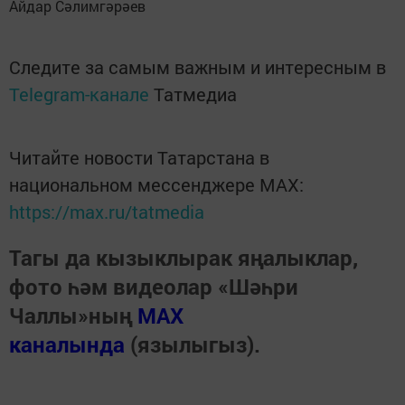
Айдар Сәлимгәрәев
Следите за самым важным и интересным в
Telegram-канале
Татмедиа
Читайте новости Татарстана в
национальном мессенджере MАХ:
https://max.ru/tatmedia
Тагы да кызыклырак яңалыклар,
фото һәм видеолар «Шәһри
Чаллы»ның
MAX
каналында
(язылыгыз).