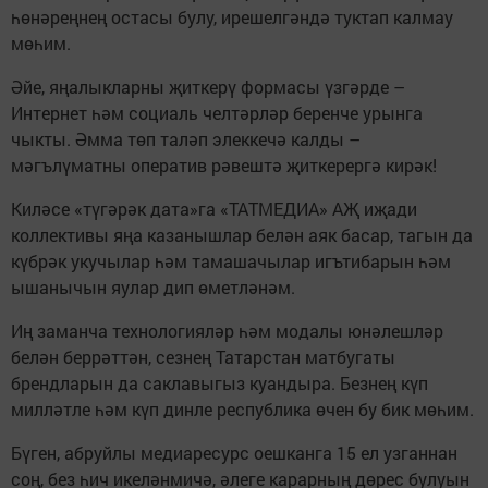
һөнәреңнең остасы булу, ирешелгәндә туктап калмау
мөһим.
Әйе, яңалыкларны җиткерү формасы үзгәрде –
Интернет һәм социаль челтәрләр беренче урынга
чыкты. Әмма төп таләп элеккечә калды –
мәгълүматны оператив рәвештә җиткерергә кирәк!
Киләсе «түгәрәк дата»га «ТАТМЕДИА» АҖ иҗади
коллективы яңа казанышлар белән аяк басар, тагын да
күбрәк укучылар һәм тамашачылар игътибарын һәм
ышанычын яулар дип өметләнәм.
Иң заманча технологияләр һәм модалы юнәлешләр
белән беррәттән, сезнең Татарстан матбугаты
брендларын да саклавыгыз куандыра. Безнең күп
милләтле һәм күп динле республика өчен бу бик мөһим.
Бүген, абруйлы медиаресурс оешканга 15 ел узганнан
соң, без һич икеләнмичә, әлеге карарның дөрес булуын