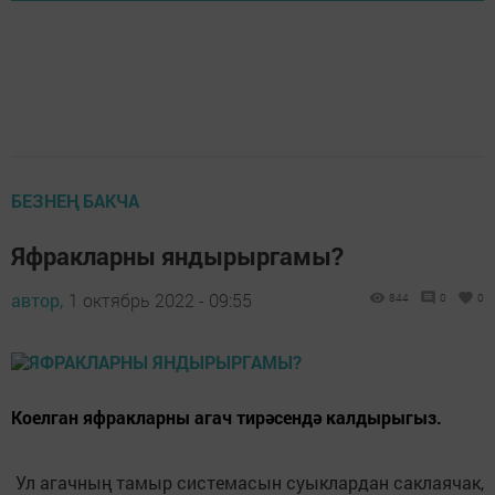
БЕЗНЕҢ БАКЧА
Яфракларны яндырыргамы?
автор,
1 октябрь 2022 - 09:55
844
0
0
Коелган яфракларны агач тирәсендә калдырыгыз.
Ул агачның тамыр системасын суыклардан саклаячак,