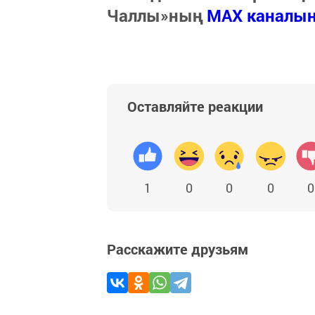
Чаллы»ның
MAX каналы
Оставляйте реакции
1
0
0
0
0
Расскажите друзьям