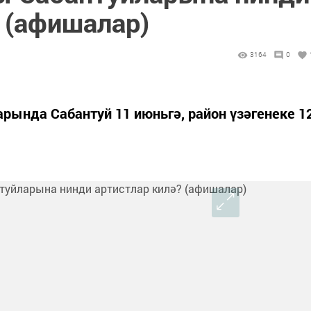
 (афишалар)
3164
0
ында Сабантуй 11 июньгә, район үзәгенеке 1