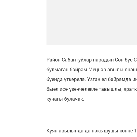
Район Сабантуйлар парадын Сөн буе С
булмаган бәйрәм Меңнәр авылы янәш
буенда үткәрелә. Узган ел бәйрәмдә и
быел исә үзенчәлекле тавышлы, ярат
кунагы булачак.
Куян авылында да нәкъ шушы көнне 17