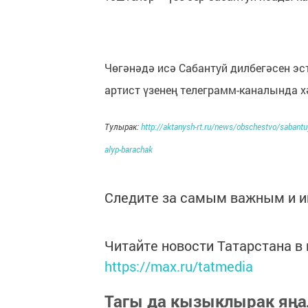
Чөгәнәдә исә Сабантуй дилбегәсен эс
артист үзенең телеграмм-каналында х
Тулырак:
http://aktanysh-rt.ru/news/obschestvo/sabantuy
alyp-barachak
Следите за самым важным и 
Читайте новости Татарстана 
https://max.ru/tatmedia
Тагы да кызыклырак яңа