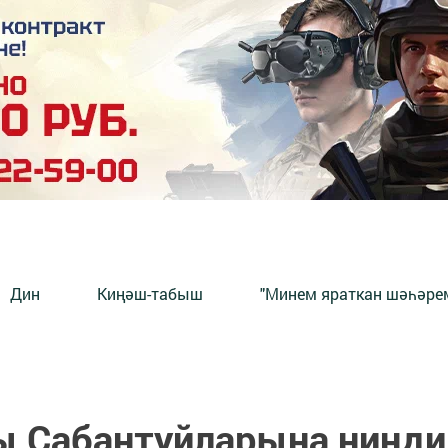
Дин
Киңәш-табыш
"Минем яраткан шәһәрем
ы Сабантуйларына нинди