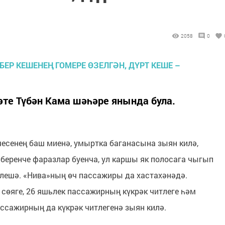
2058
0
әте Түбән Кама шәһәре янында була.
есенең баш миенә, умыртка баганасына зыян килә,
 беренче фаразлар буенча, ул каршы як полосага чыгып
елешә. «Нива»ның өч пассажиры да хастахәнәдә.
 сөяге, 26 яшьлек пассажирның күкрәк читлеге һәм
ссажирның да күкрәк читлегенә зыян килә.