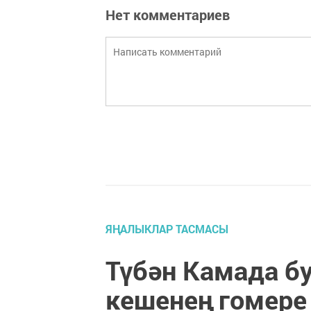
Нет комментариев
ЯҢАЛЫКЛАР ТАСМАСЫ
Түбән Камада бу
кешенең гомере 