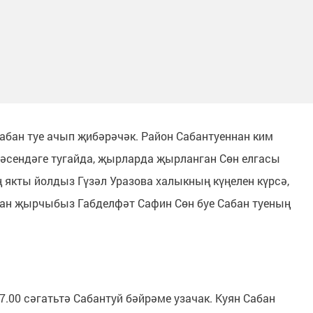
абан туе ачып җибәрәчәк. Район Сабантуеннан ким
әсендәге тугайда, җырларда җырланган Сөн елгасы
ң якты йолдыз Гүзәл Уразова халыкның күңелен күрсә,
кан җырчыбыз Габделфәт Сафин Сөн буе Сабан туеның
.00 сәгатьтә Сабантуй бәйрәме узачак. Куян Сабан