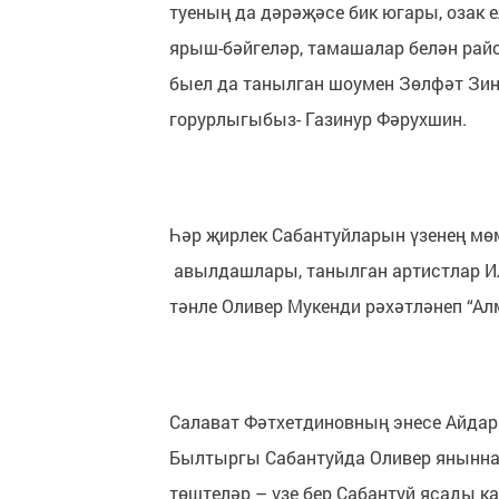
туеның да дәрәҗәсе бик югары, озак 
ярыш-бәйгеләр, тамашалар белән ра
быел да танылган шоумен Зөлфәт Зин
горурлыгыбыз- Газинур Фәрухшин.
Һәр җирлек Сабантуйларын үзенең мө
авылдашлары, танылган артистлар Ил
тәнле Оливер Мукенди рәхәтләнеп “А
Салават Фәтхетдиновның энесе Айдар
Былтыргы Сабантуйда Оливер янынна
төштеләр – үзе бер Сабантуй ясады к