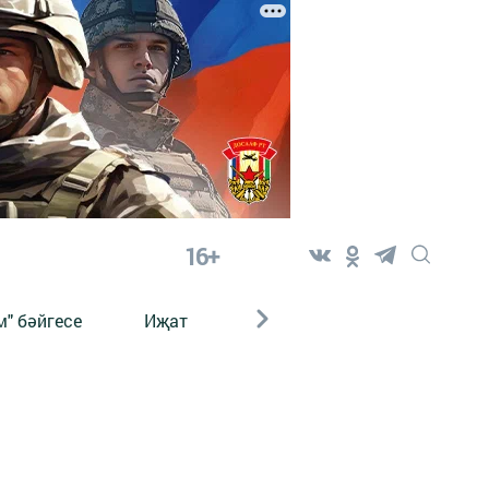
16+
" бәйгесе
Иҗат
Реклама
Онлайн язы