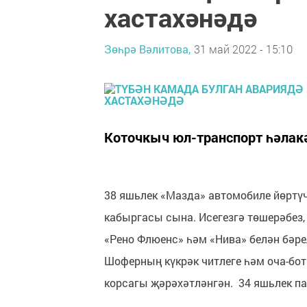
хастахәнәдә
Зөһрә Вәлитова,
31 май 2022 - 15:10
Коточкыч юл-транспорт һәлак
38 яшьлек «Мазда» автомобиле йөртүч
кабыргасы сына. Исегезгә төшерәбез,
«Рено Флюенс» һәм «Нива» белән бәр
Шоферның күкрәк читлеге һәм оча-бот
корсагы җәрәхәтләнгән. 34 яшьлек па