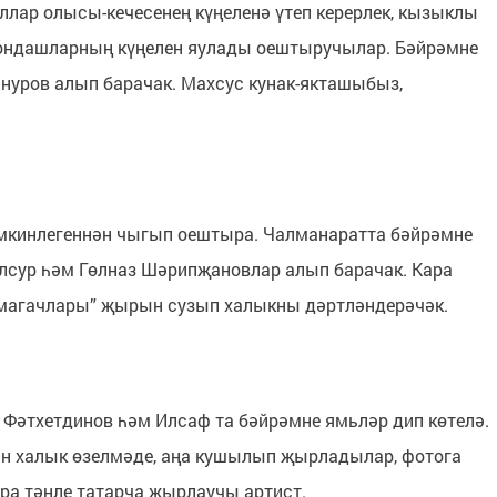
еллар олысы-кечесенең күңеленә үтеп керерлек, кызыклы
йондашларның күңелен яулады оештыручылар. Бәйрәмне
нуров алып барачак. Махсус кунак-якташыбыз,
мкинлегеннән чыгып оештыра. Чалманаратта бәйрәмне
сур һәм Гөлназ Шәрипҗановлар алып барачак. Кара
лмагачлары” җырын сузып халыкны дәртләндерәчәк.
 Фәтхетдинов һәм Илсаф та бәйрәмне ямьләр дип көтелә.
н халык өзелмәде, аңа кушылып җырладылар, фотога
ара тәнле татарча җырлаучы артист.