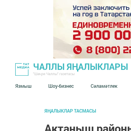
ЧАЛЛЫ ЯҢАЛЫКЛАРЫ
"Шәһри Чаллы" газетасы
Язмыш
Шоу-бизнес
Сәламәтлек
ЯҢАЛЫКЛАР ТАСМАСЫ
Актаныш район