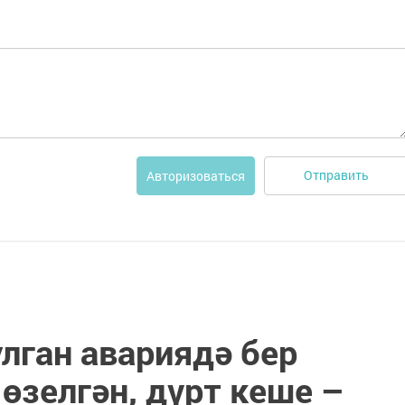
Отправить
Авторизоваться
лган авариядә бер
өзелгән, дүрт кеше –