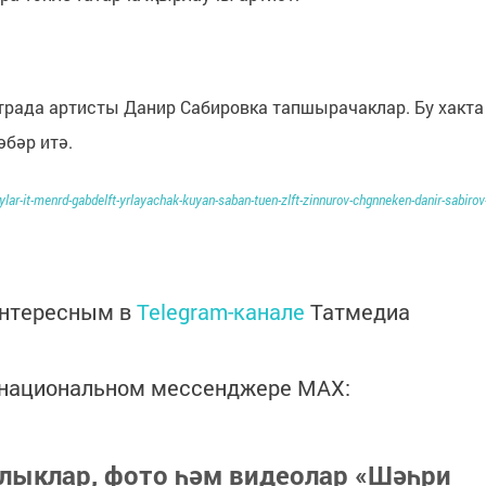
трада артисты Данир Сабировка тапшырачаклар. Бу хакта
әбәр итә.
lar-it-menrd-gabdelft-yrlayachak-kuyan-saban-tuen-zlft-zinnurov-chgnneken-danir-sabirov
интересным в
Telegram-канале
Татмедиа
в национальном мессенджере MАХ:
лыклар, фото һәм видеолар «Шәһри