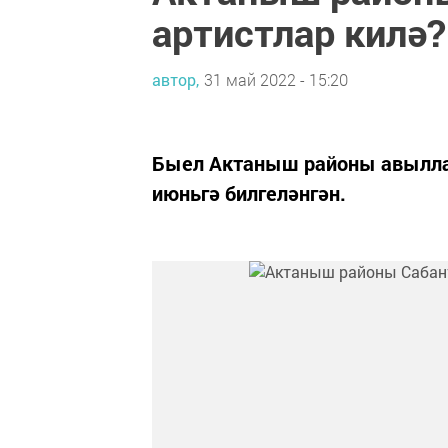
артистлар килә?
автор,
31 май 2022 - 15:20
Быел Актаныш районы авыллар
июньгә билгеләнгән.