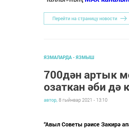
Перейти на страницу новости
ЯЗМАЛАРДА - ЯЗМЫШ
700дән артык м
озаткан әби дә к
автор,
8 гыйнвар 2021 - 13:10
“Авыл Советы рәисе Закирә ап