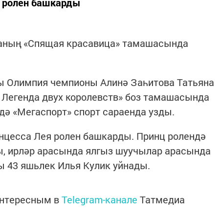
я ролен башкарды
каның «Спящая красавица» тамашасында
гы Олимпия чемпионы Алинә Заһитова Татьяна
 Легенда двух королевств» боз тамашасында
ә «Мегаспорт» спорт сараенда узды.
нцесса Лея ролен башкарды. Принц ролендә
ы, ирләр арасында ялгыз шуучылар арасында
ы 43 яшьлек Илья Кулик уйнады.
интересным в
Telegram-канале
Татмедиа