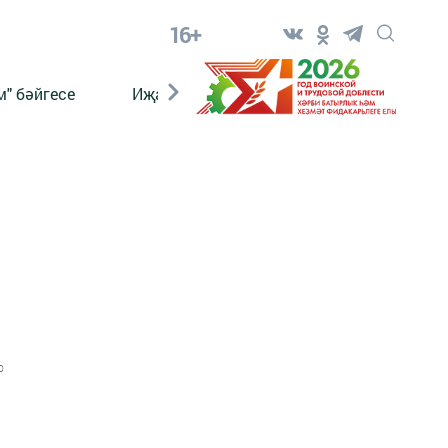
16+
" бәйгесе
Иҗат
Реклама
Онлайн язы
0