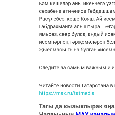
һәм кешеләр аны икенчегә үзг
сәхабәне әти-әнисе Гәбдешшәм
Расүлебез, кеше Кояш, Ай исе
Габдрахманга алыштыра. Әгәр
ямьсез, сәер булса, андый ис
исемнәрнең тәрҗемәләрен бел
җыелмасы гына булган «исемн
Следите за самым важным и 
Читайте новости Татарстана 
https://max.ru/tatmedia
Тагы да кызыклырак яңа
Чаллы»ның
MAX каналы