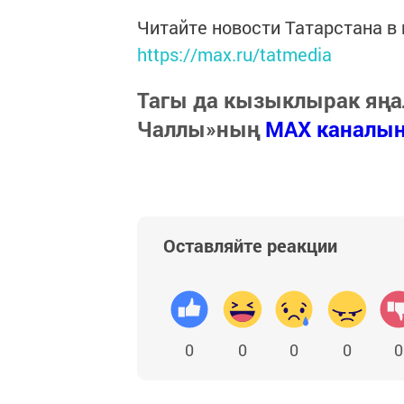
Читайте новости Татарстана 
https://max.ru/tatmedia
Тагы да кызыклырак яңа
Чаллы»ның
MAX каналы
Оставляйте реакции
0
0
0
0
0