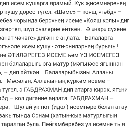
 дип исем кушарга ярамый. Күк җисемнәренең
 кушу дөрес түгел. «Шәмс» – кояш, «гәбд» –
ребез чорында берәүнең исеме «Кояш колы» ди
згәртеп, шул сүзләрне әйткән. Ә «нар» сүзенә
ранат чәчәге» дигәнне аңлата. Балаларга
мәгънәле исем кушу - әти-әниләрнең бурычы!
езне ӘТИЛӘРЕГЕЗ ИСЕМЕ һәм ҮЗ ИСЕМЕГЕЗ
чен балаларыгызга матур (мәгънәсе ягыннан
з», – дип әйткән. Балаларыбызны Аллаһы
й. Мәсәлән, Аллаһының күркәм исеме –
 түгел, ә ГАБДРАХМАН дип атарга кирәк, ягъни
әбд – кол дигәнне аңлата. ГАБДРАХМАН –
рә. Шулай ук пот (идол) исемнәре белән атау
 вакытында Сәнам (хатын-кыз матурлыгын
 таралган була. Пәйгамбәребез ул исемне тыя