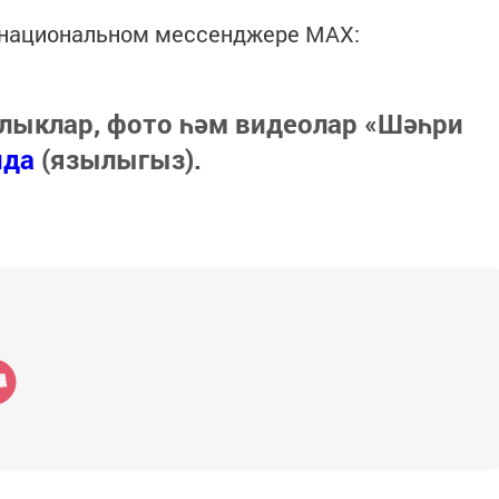
в национальном мессенджере MАХ:
лыклар, фото һәм видеолар «Шәһри
нда
(язылыгыз).