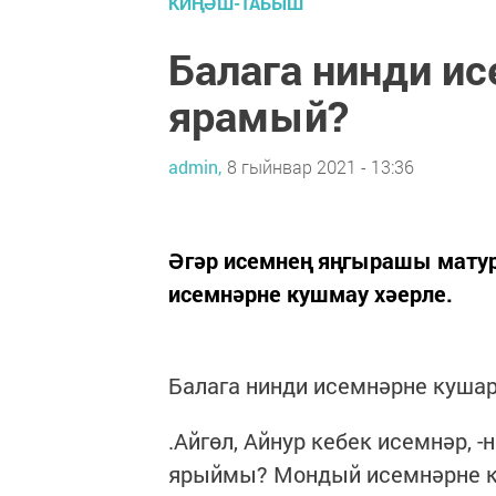
КИҢӘШ-ТАБЫШ
Балага нинди и
ярамый?
admin,
8 гыйнвар 2021 - 13:36
Әгәр исемнең яңгырашы матур 
исемнәрне кушмау хәерле.
Балага нинди исемнәрне куша
.Айгөл, Айнур кебек исемнәр,
ярыймы? Мондый исемнәрне ку