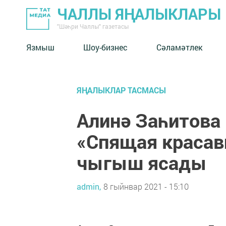
ЧАЛЛЫ ЯҢАЛЫКЛАРЫ
"Шәһри Чаллы" газетасы
Язмыш
Шоу-бизнес
Сәламәтлек
ЯҢАЛЫКЛАР ТАСМАСЫ
Алинә Заһитова
«Спящая краса
чыгыш ясады
admin,
8 гыйнвар 2021 - 15:10