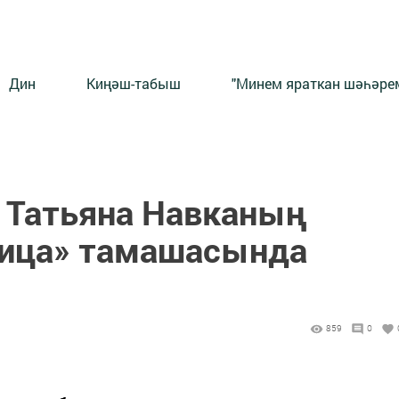
Дин
Киңәш-табыш
"Минем яраткан шәһәрем
 Татьяна Навканың
вица» тамашасында
859
0