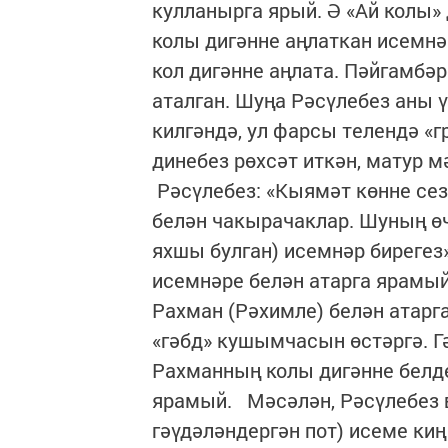
кулланырга ярый. Ә «Ай колы»
колы дигәнне аңлаткан исемнәр
кол дигәнне аңлата. Пәйгамбә
аталган. Шуңа Рәсүлебез аны ү
килгәндә, ул фарсы телендә «г
динебез рөхсәт иткән, матур 
Рәсүлебез: «Кыямәт көнне с
белән чакырачаклар. Шуның ө
яхшы булган) исемнәр биреге
исемнәре белән атарга ярамы
Рахман (Рәхимле) белән атарга
«гәбд» кушымчасын өстәргә. Г
Рахманның колы дигәнне белде
ярамый. Мәсәлән, Рәсүлебез
гәүдәләндергән пот) исеме киң