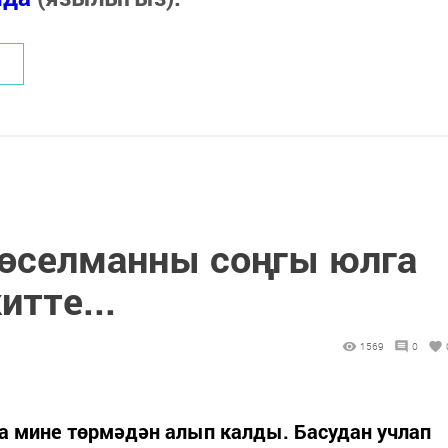
өселманны соңгы юлга
итте...
1569
0
а мине төрмәдән алып калды. Басудан учлап