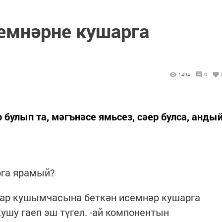
семнәрне кушарга
1494
0
булып та, мәгънәсе ямьсез, сәер булса, анды
рга ярамый?
 -нар кушымчасына беткән исемнәр кушарга
шу гаеп эш түгел. -ай компонентын