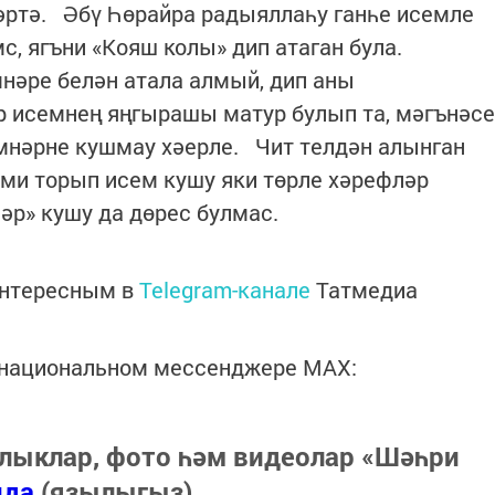
әртә. Әбү Һөрайра радыяллаһу ганһе исемле
с, ягъни «Кояш колы» дип атаган була.
мнәре белән атала алмый, дип аны
 исемнең яңгырашы матур булып та, мәгънәсе
емнәрне кушмау хәерле. Чит телдән алынган
ми торып исем кушу яки төрле хәрефләр
әр» кушу да дөрес булмас.
интересным в
Telegram-канале
Татмедиа
в национальном мессенджере MАХ:
лыклар, фото һәм видеолар «Шәһри
нда
(язылыгыз).