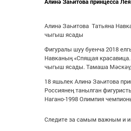
Алинә Заһитова принцесса Ле
Алинә Заһитова Татьяна Нав
чыгыш ясады
Фигуралы шуу буенча 2018 ел
Навканың «Спящая красавица.
чыгыш ясады. Тамаша Мәскәүд
18 яшьлек Алинә Заһитова при
Россиянең танылган фигурист
Нагано-1998 Олимпия чемпион
Следите за самым важным и 