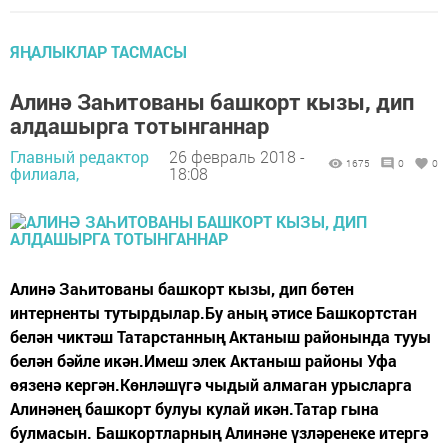
ЯҢАЛЫКЛАР ТАСМАСЫ
Алинә Заһитованы башкорт кызы, дип
алдашырга тотынганнар
Главный редактор
26 февраль 2018 -
1675
0
0
филиала,
18:08
Алинә Заһитованы башкорт кызы, дип бөтен
интерненты тутырдылар.Бу аның әтисе Башкортстан
белән чиктәш Татарстанның Актаныш районында тууы
белән бәйле икән.Имеш элек Актаныш районы Уфа
өязенә кергән.Көнләшүгә чыдый алмаган урысларга
Алинәнең башкорт булуы кулай икән.Татар гына
булмасын. Башкортларның Алинәне үзләренеке итергә