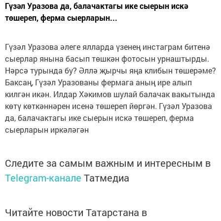
Гүзәл Уразова да, балачактагы ике сыерын искә
төшереп, ферма сыерларын...
Гүзәл Уразова әлеге ялларда үзенең инстаграм битенә
сыерлар янына басып төшкән фотосын урнаштырды.
Нәрсә турында бу? Әллә җырчы яңа клибын төшерәме?
Баксаң, Гүзәл Уразованы фермага аның ире алып
килгән икән. Илдар Хәкимов шулай балачак вакытында
көтү көткәннәрен исенә төшереп йөргән. Гүзәл Уразова
да, балачактагы ике сыерын искә төшереп, ферма
сыерларын иркәләгән
Следите за самым важным и интересным в
Telegram-канале
Татмедиа
Читайте новости Татарстана в