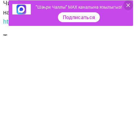
Читайте новости Татарстана в
"Шәһри Чаллы" MAX каналына язылыгыз!
национальном мессенджере MАХ:
Подписаться
https://max.ru/tatmedia
Тагы да кызыклырак яңалыклар,
фото һәм видеолар «Шәһри
Чаллы»ның
MAX
каналында
(язылыгыз).
Перейти на страницу новости