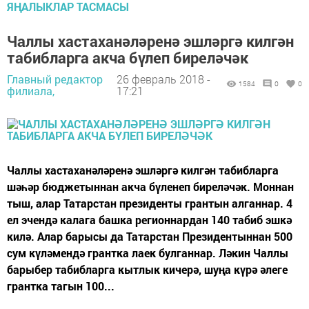
ЯҢАЛЫКЛАР ТАСМАСЫ
Чаллы хастаханәләренә эшләргә килгән
табибларга акча бүлеп биреләчәк
Главный редактор
26 февраль 2018 -
1584
0
0
филиала,
17:21
Чаллы хастаханәләренә эшләргә килгән табибларга
шәһәр бюджетыннан акча бүленеп биреләчәк. Моннан
тыш, алар Татарстан президенты грантын алганнар. 4
ел эчендә калага башка регионнардан 140 табиб эшкә
килә. Алар барысы да Татарстан Президентыннан 500
сум күләмендә грантка лаек булганнар. Ләкин Чаллы
барыбер табибларга кытлык кичерә, шуңа күрә әлеге
грантка тагын 100...