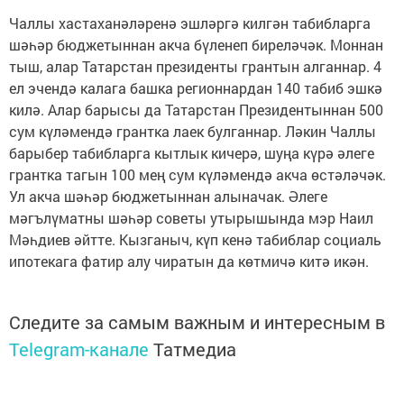
Чаллы хастаханәләренә эшләргә килгән табибларга
шәһәр бюджетыннан акча бүленеп биреләчәк. Моннан
тыш, алар Татарстан президенты грантын алганнар. 4
ел эчендә калага башка регионнардан 140 табиб эшкә
килә. Алар барысы да Татарстан Президентыннан 500
сум күләмендә грантка лаек булганнар. Ләкин Чаллы
барыбер табибларга кытлык кичерә, шуңа күрә әлеге
грантка тагын 100 мең сум күләмендә акча өстәләчәк.
Ул акча шәһәр бюджетыннан алыначак. Әлеге
мәгълүматны шәһәр советы утырышында мэр Наил
Мәһдиев әйтте. Кызганыч, күп кенә табиблар социаль
ипотекага фатир алу чиратын да көтмичә китә икән.
Следите за самым важным и интересным в
Telegram-канале
Татмедиа