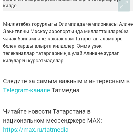
Милләтебез горурлыгы Олимпиада чемпионкасы Алинә
Заһитвлны Мәскәү аэропортында милләттәшләребез
чәчәк бәйләмнәре, чәкчәк һәм Татарстан әләмнәре
белән каршы алырга килделәр. Әммә үзәк
телеканаллар татарларның шулай Алинәне зурлап
килүләрен күрсәтмәделәр.
Следите за самым важным и интересным в
Telegram-канале
Татмедиа
Читайте новости Татарстана в
национальном мессенджере MАХ:
https://max.ru/tatmedia