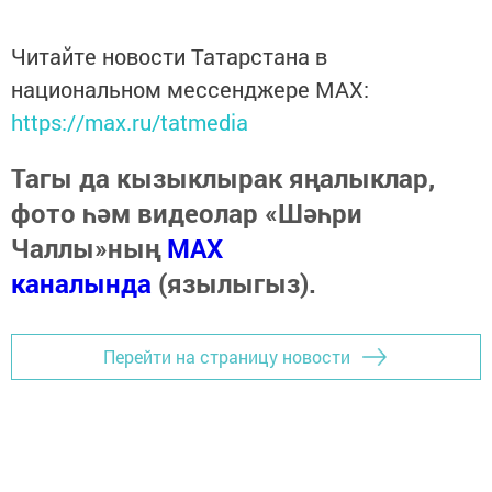
Читайте новости Татарстана в
национальном мессенджере MАХ:
https://max.ru/tatmedia
Тагы да кызыклырак яңалыклар,
фото һәм видеолар «Шәһри
Чаллы»ның
MAX
каналында
(язылыгыз).
Перейти на страницу новости