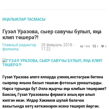
ЯҢАЛЫКЛАР ТАСМАСЫ
Гүзәл Уразова, сыер савучы булып, яңа
клип төшерә?!
Главный редактор
26 февраль 2018 -
1558
0
0
филиала,
17:22
Гүзәл Уразова әлеге ялларда үзенең инстаграм битенә
сыерлар янына басып төшкән фотосын урнаштырды.
Нәрсә турында бу? Әллә җырчы яңа клибын төшерәме?
Баксаң, Гүзәл Уразованы фермага аның ире алып
килгән икән. Илдар Хәкимов шулай балачак
вакытында көтү көткәннәрен исенә төшереп йөргән.