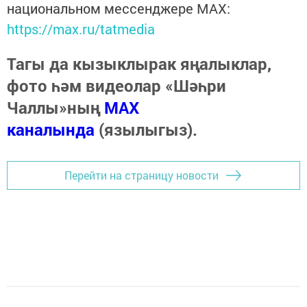
национальном мессенджере MАХ:
https://max.ru/tatmedia
Тагы да кызыклырак яңалыклар,
фото һәм видеолар «Шәһри
Чаллы»ның
MAX
каналында
(язылыгыз).
Перейти на страницу новости