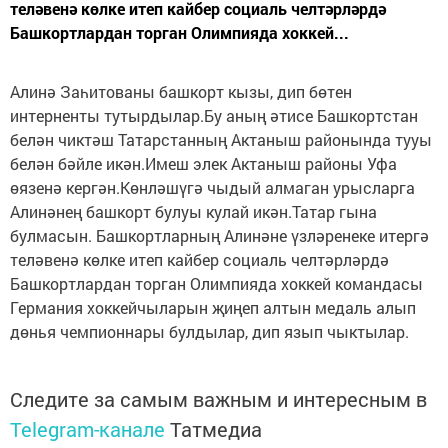
теләвенә көлке итеп кайбер социаль челтәрләрдә
Башкортлардан торган Олимпияда хоккей...
Алинә Заһитованы башкорт кызы, дип бөтен
интерненты тутырдылар.Бу аның әтисе Башкортстан
белән чиктәш Татарстанның Актаныш районында тууы
белән бәйле икән.Имеш элек Актаныш районы Уфа
өязенә кергән.Көнләшүгә чыдый алмаган урысларга
Алинәнең башкорт булуы кулай икән.Татар гына
булмасын. Башкортларның Алинәне үзләренеке итергә
теләвенә көлке итеп кайбер социаль челтәрләрдә
Башкортлардан торган Олимпияда хоккей командасы
Германия хоккейчыларын җиңеп алтын медаль алып
дөнья чемпионнары булдылар, дип язып чыктылар.
Следите за самым важным и интересным в
Telegram-канале
Татмедиа