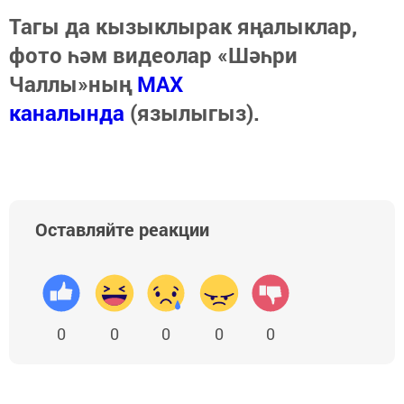
Тагы да кызыклырак яңалыклар,
фото һәм видеолар «Шәһри
Чаллы»ның
MAX
каналында
(язылыгыз).
Оставляйте реакции
0
0
0
0
0