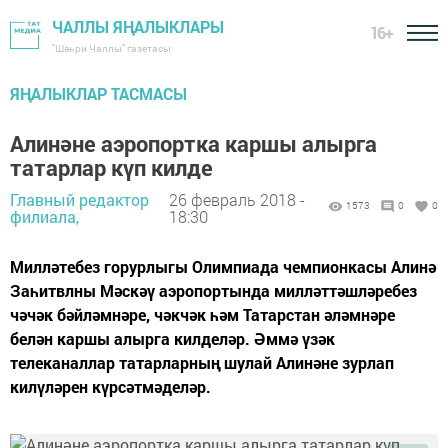
ЧАЛЛЫ ЯҢАЛЫКЛАРЫ
16+
"Шәһри Чаллы" газетасы
ЯҢАЛЫКЛАР ТАСМАСЫ
Алинәне аэропортка каршы алырга
татарлар күп килде
Главный редактор
26 февраль 2018 -
1573
0
0
филиала,
18:30
Милләтебез горурлыгы Олимпиада чемпионкасы Алинә
Заһитвлны Мәскәү аэропортында милләттәшләребез
чәчәк бәйләмнәре, чәкчәк һәм Татарстан әләмнәре
белән каршы алырга килделәр. Әммә үзәк
телеканаллар татарларның шулай Алинәне зурлап
килүләрен күрсәтмәделәр.