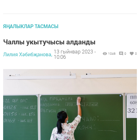
ЯҢАЛЫКЛАР ТАСМАСЫ
Чаллы укытучысы алданды
13 гыйнвар 2023 -
Лилия Хәбибҗанова,
1046
0
0
10:06