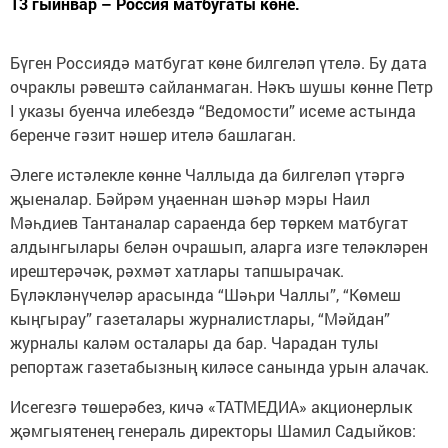
13 гыйнвар – Россия матбугаты көне.
Бүген Россиядә матбугат көне билгеләп үтелә. Бу дата
очраклы рәвештә сайланмаган. Нәкъ шушы көнне Петр
I указы буенча илебездә “Ведомости” исеме астында
беренче гәзит нәшер ителә башлаган.
Әлеге истәлекле көнне Чаллыда да билгеләп үтәргә
җыеналар. Бәйрәм уңаеннан шәһәр мэры Наил
Мәһдиев Тантаналар сараенда бер төркем матбугат
алдынгылары белән очрашып, аларга изге теләкләрен
ирештерәчәк, рәхмәт хатлары тапшырачак.
Бүләкләнүчеләр арасында “Шәһри Чаллы”, “Көмеш
кыңгырау” газеталары журналистлары, “Мәйдан”
журналы каләм осталары да бар. Чарадан тулы
репортаж газетабызның киләсе санында урын алачак.
Исегезгә төшерәбез, кичә «ТАТМЕДИА» акционерлык
җәмгыятенең генераль директоры Шамил Садыйков: