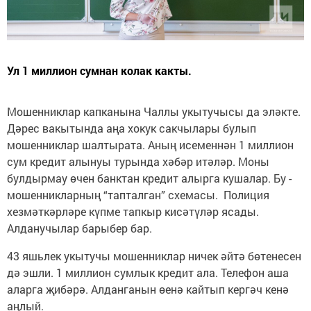
Ул 1 миллион сумнан колак какты.
Мошенниклар капканына Чаллы укытучысы да эләкте.
Дәрес вакытында аңа хокук сакчылары булып
мошенниклар шалтырата. Аның исеменнән 1 миллион
сум кредит алынуы турында хәбәр итәләр. Моны
булдырмау өчен банктан кредит алырга кушалар. Бу -
мошенникларның “тапталган” схемасы. Полиция
хезмәткәрләре күпме тапкыр кисәтүләр ясады.
Алданучылар барыбер бар.
43 яшьлек укытучы мошенниклар ничек әйтә бөтенесен
дә эшли. 1 миллион сумлык кредит ала. Телефон аша
аларга җибәрә. Алданганын өенә кайтып кергәч кенә
аңлый.