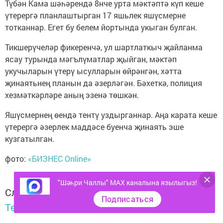
Түбән Кама шәһәрендә 8нче урта мәктәптә күп кеше
үтерергә планлаштырган 17 яшьлек яшүсмерне
тотканнар. Егет бу белем йортында укыган булган.
Тикшерүчеләр фикеренчә, ул шартлаткыч җайланма
ясау турында мәгълүматлар җыйган, мәктәп
укучыларын үтерү ысулларын өйрәнгән, хәтта
җинаятьнең планын да әзерләгән. Бәхеткә, полиция
хезмәткәрләре аның эзенә төшкән.
Яшүсмернең өендә тентү уздырганнар. Аңа карата кеше
үтерергә әзерлек маддәсе буенча җинаять эше
кузгатылган.
фото:
«БИЗНЕС Online»
"Шәһри Чаллы" MAX каналына язылыгыз!
Следите за самым важным и интересным в
Подписаться
Telegram-канале
Татмедиа