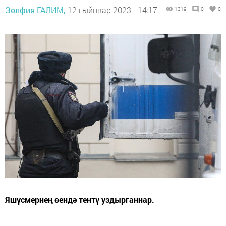
Зөлфия ГАЛИМ,
12 гыйнвар 2023 - 14:17
1319
0
0
Яшүсмернең өендә тентү уздырганнар.