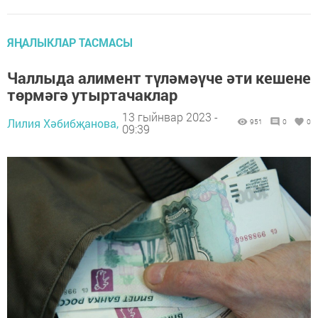
ЯҢАЛЫКЛАР ТАСМАСЫ
Чаллыда алимент түләмәүче әти кешене
төрмәгә утыртачаклар
13 гыйнвар 2023 -
Лилия Хәбибҗанова,
951
0
0
09:39