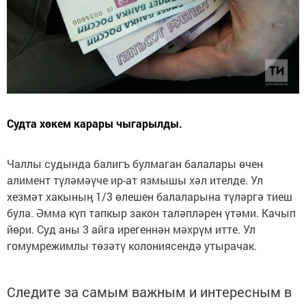
Судта хөкем карары чыгарылды.
Чаллы судында балигъ булмаган балалары өчен
алимент түләмәүче ир-ат язмышы хәл ителде. Ул
хезмәт хакының 1/3 өлешен балаларына түләргә тиеш
була. Әмма күп тапкыр закон таләпләрен үтәми. Качып
йөри. Суд аны 3 айга ирегеннән мәхрүм итте. Ул
гомумрежимлы төзәтү колониясендә утырачак.
Следите за самым важным и интересным в