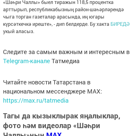
«Шәһри Чаллы» быел тиражын 118,5 процентка
арттырып, республикабызның район-шәһәрләрендә
чыга торган газеталар арасында, иң югары
күрсәткечкә иреште», - дип белдерде. Бу хакта
БИРЕДӘ
укый аласыз.
Следите за самым важным и интересным в
Telegram-канале
Татмедиа
Читайте новости Татарстана в
национальном мессенджере MАХ:
https://max.ru/tatmedia
Тагы да кызыклырак яңалыклар,
фото һәм видеолар «Шәһри
Чаллы»ның
MAX