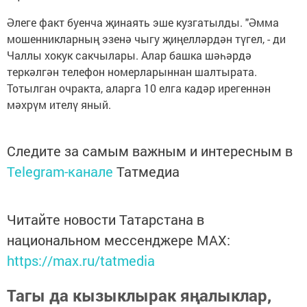
Әлеге факт буенча җинаять эше кузгатылды. "Әмма
мошенникларның эзенә чыгу җиңелләрдән түгел, - ди
Чаллы хокук сакчылары. Алар башка шәһәрдә
теркәлгән телефон номерларыннан шалтырата.
Тотылган очракта, аларга 10 елга кадәр ирегеннән
мәхрүм ителү яный.
Следите за самым важным и интересным в
Telegram-канале
Татмедиа
Читайте новости Татарстана в
национальном мессенджере MАХ:
https://max.ru/tatmedia
Тагы да кызыклырак яңалыклар,