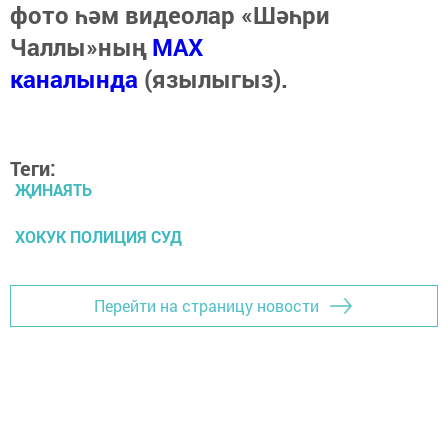
фото һәм видеолар «Шәһри
Чаллы»ның
MAX
каналында
(язылыгыз).
Теги:
ҖИНАЯТЬ
ХОКУК ПОЛИЦИЯ СУД
Перейти на страницу новости