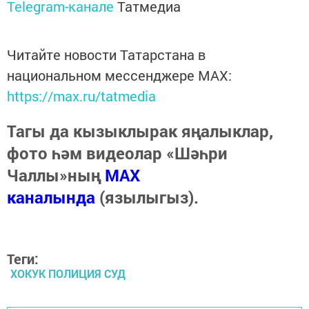
Telegram-канале
Татмедиа
Читайте новости Татарстана в
национальном мессенджере MАХ:
https://max.ru/tatmedia
Тагы да кызыклырак яңалыклар,
фото һәм видеолар «Шәһри
Чаллы»ның
MAX
каналында
(язылыгыз).
Теги:
ХОКУК ПОЛИЦИЯ СУД