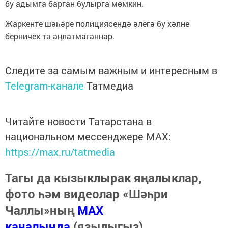
бу адымга барган булырга мөмкин.
Жаркенте шәһәре полициясендә әлегә бу хәлне
берничек тә аңлатмаганнар.
Следите за самым важным и интересным в
Telegram-канале
Татмедиа
Читайте новости Татарстана в
национальном мессенджере MАХ:
https://max.ru/tatmedia
Тагы да кызыклырак яңалыклар,
фото һәм видеолар «Шәһри
Чаллы»ның
MAX
каналында
(язылыгыз).