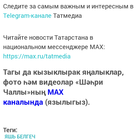
Следите за самым важным и интересным в
Telegram-канале
Татмедиа
Читайте новости Татарстана в
национальном мессенджере MАХ:
https://max.ru/tatmedia
Тагы да кызыклырак яңалыклар,
фото һәм видеолар «Шәһри
Чаллы»ның
MAX
каналында
(язылыгыз).
Теги:
ЯШЬ БЕЛГЕЧ