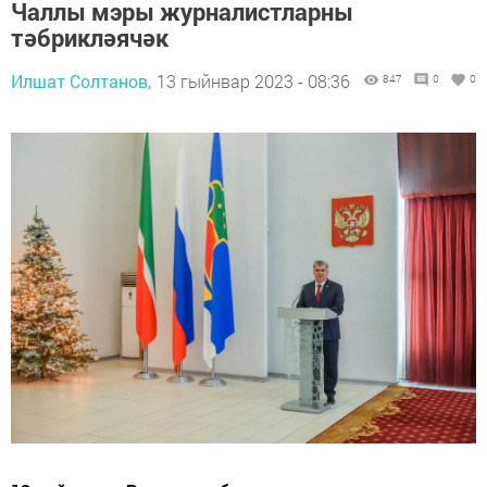
Чаллы мэры журналистларны
тәбрикләячәк
Илшат Солтанов,
13 гыйнвар 2023 - 08:36
847
0
0