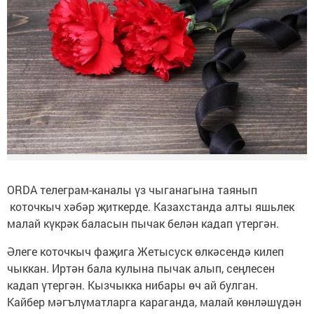
ORDA телеграм-каналы үз чыганагына таянып
коточкыч хәбәр җиткерде. Казахстанда алты яшьлек
малай күкрәк баласын пычак белән кадап үтергән.
Әлеге коточкыч фаҗига Жетысуск өлкәсендә килеп
чыккан. Иртән бала кулына пычак алып, сеңлесен
кадап үтергән. Кызчыкка нибары өч ай булган.
Кайбер мәгълүматларга караганда, малай көнләшүдән