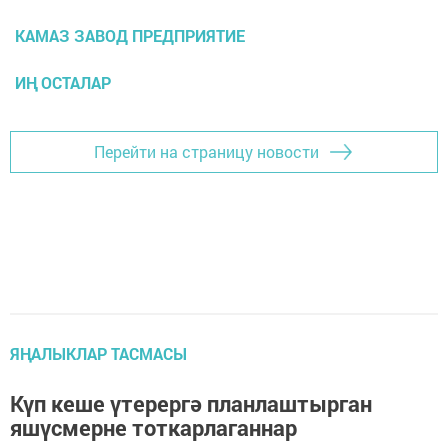
КАМАЗ ЗАВОД ПРЕДПРИЯТИЕ
ИҢ ОСТАЛАР
Перейти на страницу новости
ЯҢАЛЫКЛАР ТАСМАСЫ
Күп кеше үтерергә планлаштырган
яшүсмерне тоткарлаганнар