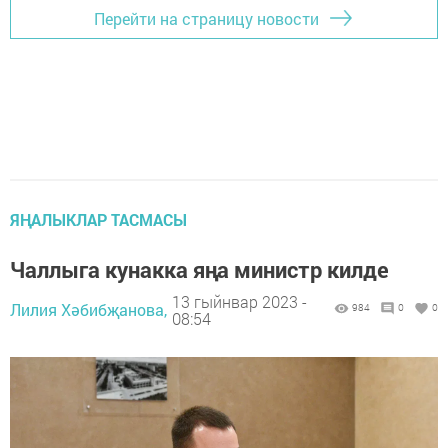
Перейти на страницу новости
ЯҢАЛЫКЛАР ТАСМАСЫ
Чаллыга кунакка яңа министр килде
13 гыйнвар 2023 -
Лилия Хәбибҗанова,
984
0
0
08:54