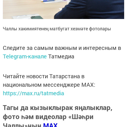
Чаллы хакимиятенең матбугат хезмәте фотолары
Следите за самым важным и интересным в
Telegram-канале
Татмедиа
Читайте новости Татарстана в
национальном мессенджере MАХ:
https://max.ru/tatmedia
Тагы да кызыклырак яңалыклар,
фото һәм видеолар «Шәһри
Чаллы»ның
MAX