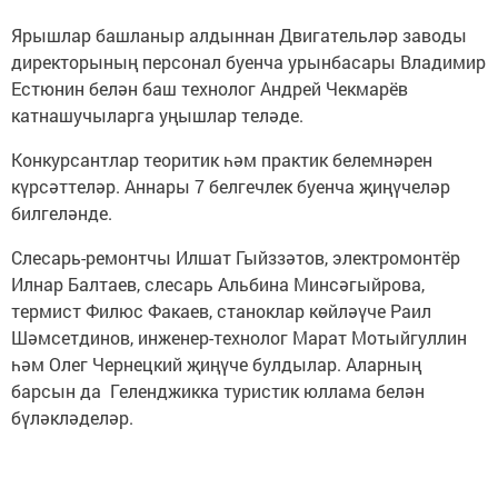
Ярышлар башланыр алдыннан Двигательләр заводы
директорының персонал буенча урынбасары Владимир
Естюнин белән баш технолог Андрей Чекмарёв
катнашучыларга уңышлар теләде.
Конкурсантлар теоритик һәм практик белемнәрен
күрсәттеләр. Аннары 7 белгечлек буенча җиңүчеләр
билгеләнде.
Слесарь-ремонтчы Илшат Гыйззәтов, электромонтёр
Илнар Балтаев, слесарь Альбина Минсәгыйрова,
термист Филюс Факаев, станоклар көйләүче Раил
Шәмсетдинов, инженер-технолог Марат Мотыйгуллин
һәм Олег Чернецкий җиңүче булдылар. Аларның
барсын да Геленджикка туристик юллама белән
бүләкләделәр.