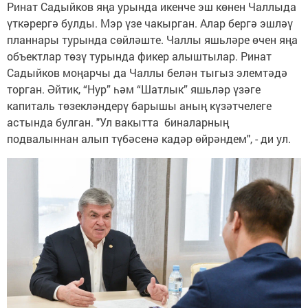
Ринат Садыйков яңа урында икенче эш көнен Чаллыда
үткәрергә булды. Мэр үзе чакырган. Алар бергә эшләү
планнары турында сөйләште. Чаллы яшьләре өчен яңа
объектлар төзү турында фикер алыштылар. Ринат
Садыйков моңарчы да Чаллы белән тыгыз элемтәдә
торган. Әйтик, “Нур” һәм “Шатлык” яшьләр үзәге
капиталь төзекләндерү барышы аның күзәтчелеге
астында булган. "Ул вакытта биналарның
подвалыннан алып түбәсенә кадәр өйрәндем", - ди ул.