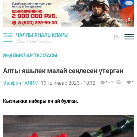
ЧАЛЛЫ ЯҢАЛЫКЛАРЫ
16+
"Шәһри Чаллы" газетасы
ЯҢАЛЫКЛАР ТАСМАСЫ
Алты яшьлек малай сеңлесен үтергән
Зөлфия ГАЛИМ,
13 гыйнвар 2023 - 10:12
1203
0
1
Кызчыкка нибары өч ай булган.