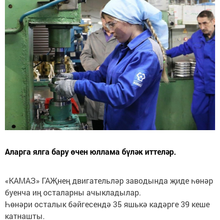
Аларга ялга бару өчен юллама бүләк иттеләр.
«КАМАЗ» ГАҖнең двигательләр заводында җиде һөнәр
буенча иң осталарны ачыкладылар.
Һөнәри осталык бәйгесендә 35 яшькә кадәрге 39 кеше
катнашты.