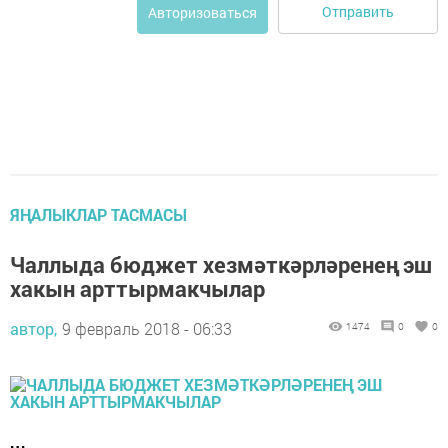
Отправить
Авторизоваться
ЯҢАЛЫКЛАР ТАСМАСЫ
Чаллыда бюджет хезмәткәрләренең эш
хакын арттырмакчылар
автор,
9 февраль 2018 - 06:33
1474
0
0