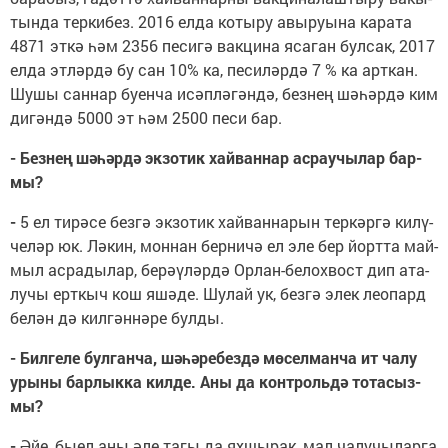
тын­да тер­ки­без. 2016 ел­да ко­ты­ру авы­ру­ы­на ка­ра­та
4871 эт­кә һәм 2356 пе­си­гә вак­ци­на яса­ган бул­сак, 2017
ел­да эт­ләр­дә бу сан 10% ка, пе­си­ләр­дә 7 % ка арт­кан.
Шу­шы сан­нар бу­ен­ча исәп­лә­гән­дә, без­нең шә­һәр­дә ким
ди­гән­дә 5000 эт һәм 2500 пе­си бар.
- Без­нең шә­һәр­дә эк­зо­тик хай­ван­нар ас­рау­чы­лар бар­
мы?
-
5 ел ти­рә­се без­гә эк­зо­тик хай­ван­на­рын тер­кәр­гә ки­лү­
че­ләр юк. Лә­кин, мон­нан бер­ни­чә ел эле бер йорт­та май­
мыл ас­ра­ды­лар, бе­рә­ү­ләр­дә Ор­лан-бе­лох­вост дип ата­
лу­чы ерт­кыч кош яшә­де. Шу­лай ук, без­гә элек ле­о­пард
бе­лән дә кил­гән­нә­ре бул­ды.
- Бил­ге­ле бул­ган­ча, шә­һә­ре­без­дә мө­сел­ман­ча ит ча­лу
уры­ны бар­лык­ка кил­де. Аны да кон­троль­дә то­та­сыз­
мы?
-
Әйе, бы­ел аны әле та­гы да ях­шы­рак, мал ча­лу­чы­лар­га