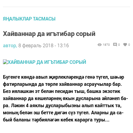
ЯҢАЛЫКЛАР ТАСМАСЫ
Хайваннар да игътибар сорый
автор,
8 февраль 2018 - 13:16
1870
0
0
Бү­ген­ге көн­дә авыл җир­лек­лә­рен­дә ге­нә тү­гел, шә­һәр
фа­тир­ла­рын­да да төр­ле хай­ван­нар ас­рау­чы­лар бар.
Без ия­ләш­кән эт бе­лән пе­си­дән тыш, баш­ка эк­зо­тик
хай­ван­нар да ке­ше­ләр­нең якын дус­ла­ры­на әй­лә­неп ба­
ра. Лә­кин 4 аяк­лы дус­ла­ры­быз­ны алып кайт­тык та,
мо­ның бе­лән эш бет­те ди­гән сүз тү­гел. Алар­ны да са­
бый ба­ла­ны тәр­би­я­лә­гән ке­бек ка­рар­га ту­ры...