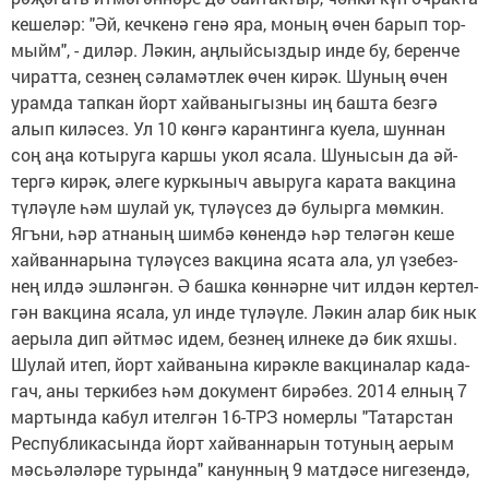
ке­ше­ләр: "Әй, кеч­ке­нә ге­нә яра, мо­ның өчен ба­рып тор­
мыйм", - ди­ләр. Лә­кин, аң­лый­сыз­дыр ин­де бу, бе­рен­че
чи­рат­та, сез­нең сә­ла­мәт­лек өчен ки­рәк. Шу­ның өчен
урам­да тап­кан йорт хай­ва­ны­гыз­ны иң баш­та без­гә
алып ки­лә­сез. Ул 10 көн­гә ка­ран­тин­га ку­е­ла, шун­нан
соң аңа ко­ты­ру­га кар­шы укол яса­ла. Шу­ны­сын да әй­
тер­гә ки­рәк, әле­ге кур­кы­ныч авы­ру­га ка­ра­та вак­ци­на
тү­лә­ү­ле һәм шу­лай ук, тү­лә­ү­сез дә бу­лыр­га мөм­кин.
Ягъ­ни, һәр ат­на­ның шим­бә кө­нен­дә һәр те­лә­гән ке­ше
хай­ван­на­ры­на тү­лә­ү­сез вак­ци­на яса­та ала, ул үзе­без­
нең ил­дә эш­лән­гән. Ә баш­ка көн­нәр­не чит ил­дән кер­тел­
гән вак­ци­на яса­ла, ул ин­де тү­лә­ү­ле. Лә­кин алар бик нык
ае­ры­ла дип әйт­мәс идем, без­нең ил­не­ке дә бик ях­шы.
Шу­лай итеп, йорт хай­ва­ны­на ки­рәк­ле вак­ци­на­лар ка­да­
гач, аны тер­ки­без һәм до­ку­мент би­рә­без. 2014 ел­ның 7
мар­тын­да ка­бул ител­гән 16-ТРЗ но­мер­лы "Та­тар­стан
Рес­пуб­ли­ка­сын­да йорт хай­ван­на­рын то­ту­ның ае­рым
мәсь­ә­лә­лә­ре ту­рын­да" ка­нун­ның 9 мат­дә­се ни­ге­зен­дә,