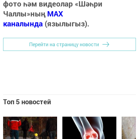
фото һәм видеолар «Шәһри
Чаллы»ның
MAX
каналында
(язылыгыз).
Перейти на страницу новости
Топ 5 новостей