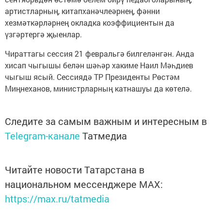
артистларның, китапханәчлеәрнең, фәнни
хезмәткәрләрнең окладка коэффициентын да
үзгәртергә җыенлар.
Чираттагы сессия 21 февральгә билгеләнгән. Анда
хисап чыгышы белән шәһәр хакиме Наил Мәһдиев
чыгыш ясый. Сессиядә ТР Президенты Рөстәм
Миңнеханов, министрларның катнашуы да көтелә.
Следите за самым важным и интересным в
Telegram-канале
Татмедиа
Читайте новости Татарстана в
национальном мессенджере MАХ:
https://max.ru/tatmedia