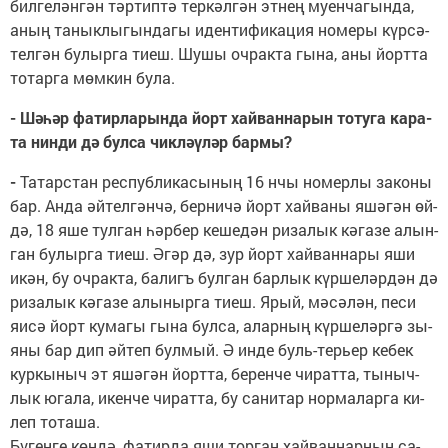
бил­ге­лән­гән тәр­тип­тә тер­кәл­гән эт­нең му­ен­ча­гын­да,
аның та­нык­лы­гын­да­гы иден­ти­фи­ка­ция но­ме­ры күр­сә­
тел­гән бу­лыр­га ти­еш. Шу­шы оч­рак­та гы­на, аны йорт­та
то­тар­га мөм­кин бу­ла.
- Шә­һәр фа­тир­ла­рын­да йорт хай­ван­на­рын то­ту­га ка­ра­
та нин­ди дә бул­са чик­лә­ү­ләр бар­мы?
-
Та­тар­стан рес­пуб­ли­ка­сы­ның 16 нчы но­мер­лы за­ко­ны
бар. Ан­да әй­тел­гән­чә, бер­ни­чә йорт хай­ва­ны яшә­гән өй­
дә, 18 яше тул­ган һәр­бер ке­ше­дән ри­за­лык кә­га­зе алын­
ган бу­лыр­га ти­еш. Әгәр дә, зур йорт хай­ван­на­ры яши
икән, бу оч­рак­та, ба­лигъ бул­ган бар­лык күр­ше­ләр­дән дә
ри­за­лык кә­га­зе алы­ныр­га ти­еш. Ярый, мә­сә­лән, пе­си
яи­сә йорт ку­ма­гы гы­на бул­са, алар­ның күр­ше­ләр­гә зы­
я­ны бар дип әй­теп бул­мый. Ә ин­де буль-терь­ер ке­бек
кур­кы­ныч эт яшә­гән йорт­та, бе­рен­че чи­рат­та, ты­ныч­
лык юга­ла, икен­че чи­рат­та, бу са­ни­тар нор­ма­лар­га ки­
леп то­та­ша.
Бү­ген­ге көн­дә, фа­тир­да яши тор­ган хай­ван­нар­ның са­