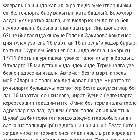
Фев­раль ба­шын­да ха­лык ки­рәк­ле до­ку­мент­лар­ны җы­
еп, бел­геч­ләр­гә ба­ру ва­кы­тын кө­тә баш­лый. Бе­рәү­ләр
ал­дан ук чи­рат­ка язы­ла, икен­че­ләр кө­нен­дә ге­нә бел­
геч­ләр яны­на ба­рыр­га план­лаш­ты­ра. Яңа шә­һәр­нең
62нче бис­тә­сен­дә яшәү­че Гөл­фия За­ки­ро­ва ком­пен­са­
ция тү­ләү үзә­ге­нә 16 март­тан 16 ап­рельѓә ка­дәр ба­рыр­
га ти­еш. "Күр­шем бе­лән ел ба­шын­да ук яңа шә­һәр­нең
17/11 йор­ты­на ур­наш­кан үзәк­кә та­лон алыр­га бар­дык.
9 ту­лар­га 15 ми­нут­та шун­да идек ин­де. Тер­ми­нал­га үзе­
без­нең ад­рес­ны яз­дык. Ав­то­мат без­гә март, ап­рель,
май ай­ла­ры­на та­лон юк дип җа­вап бир­де. Чи­рат­та то­
ру­чы­лар­га бу­лы­шу­чы хез­мәт­кәр без­гә до­ку­мент­лар бе­
лән 16 март­тан соң ки­лер­гә, чи­рат бу­ен­ча бел­геч­ләр­гә
ке­рер­сез дип тәкъ­дим ит­те. Әм­ма без тер­ми­нал­га төр­ле
ад­рес­лар яза-яза, күр­шем бе­лән та­лон алып кайт­тык.
Шу­лай да бил­ге­лән­гән көн­дә до­ку­мент­ла­ры­быз­ны ан­
сат кы­на тап­шы­рыр­быз ди­гән ыша­ныч юк. Без­гә бө­тен
җир­дә чи­рат­та тор­мас өчен ал­дан язы­лыр­га ки­рәк дип