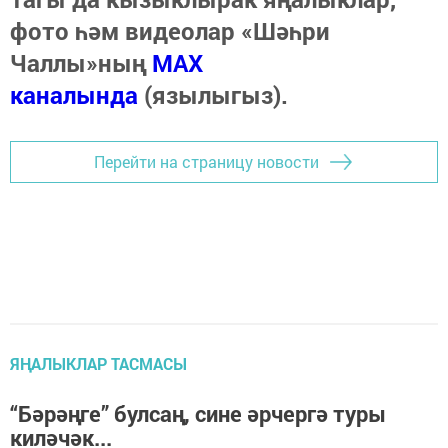
фото һәм видеолар «Шәһри
Чаллы»ның
MAX
каналында
(язылыгыз).
Перейти на страницу новости
ЯҢАЛЫКЛАР ТАСМАСЫ
“Бәрәңге” булсаң, сине әрчергә туры
киләчәк...