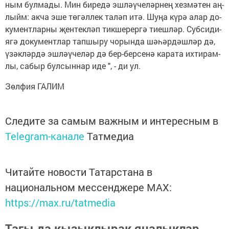
ным бул­ма­ды. Мин би­ре­дә эш­ләү­че­ләр­нең хез­мә­тен аң­
лыйм: ак­ча эше тө­гәл­лек та­ләп итә. Шу­ңа кү­рә алар до­
ку­мент­лар­ны җен­тек­ләп тик­ше­рер­гә ти­еш­ләр. Суб­си­ди­
я­гә до­ку­мент­лар тап­шы­ру чо­рын­да шә­һәр­дәш­ләр дә,
үзәк­ләр­дә эш­ләү­че­ләр дә бер-бер­се­нә ка­ра­та их­ти­рам­
лы, са­быр бул­сын­нар иде ", - ди ул.
Зөл­фия ГА­ЛИМ
Следите за самым важным и интересным в
Telegram-канале
Татмедиа
Читайте новости Татарстана в
национальном мессенджере MАХ:
https://max.ru/tatmedia
Тагы да кызыклырак яңалыклар,