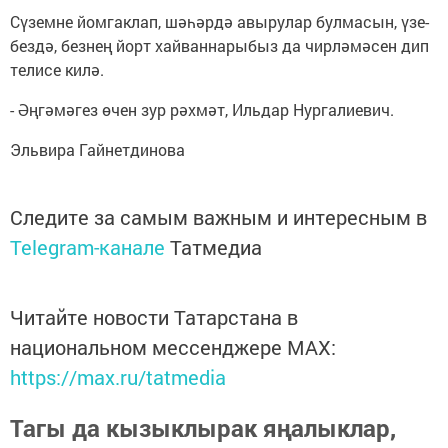
Сү­зем­не йом­гак­лап, шә­һәр­дә авы­ру­лар бул­ма­сын, үзе­
без­дә, без­нең йорт хай­ван­на­ры­быз да чир­лә­мә­сен дип
те­ли­се ки­лә.
- Әң­гә­мә­гез өчен зур рәх­мәт, Иль­дар Нур­га­ли­е­вич.
Эль­ви­ра Гай­нет­ди­но­ва
Следите за самым важным и интересным в
Telegram-канале
Татмедиа
Читайте новости Татарстана в
национальном мессенджере MАХ:
https://max.ru/tatmedia
Тагы да кызыклырак яңалыклар,