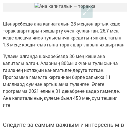
Шәһәребездә ана капиаталын 28 меңнән артык кеше
торак шартларын яхшырту өчен кулланган. 26,7 мең
кеше өлешчә яисә тулысынча кредитын япкан, тагын
1,3
меңе кредитсыз гына торак шартларын яхшырткан.
Тулаем алганда шәһәребездә 36 мең кеше ана
капиталы алган. Аларның 80%ы акчаны тулысынча
гаиләнең ихтяҗын канәгатьләндерүгә тоткан.
Программа гамәлгә кергәннән бирле халыкка 11
миллиард сумнан артык акча түләнгән. Әлеге
программа 2021 елның 31 декабренә кадәр гамәлдә.
Ана капиталының күләме быел 453 мең сум тәшкил
итә.
Следите за самым важным и интересным в