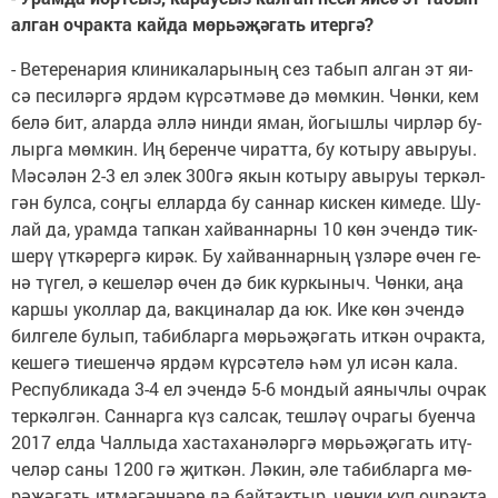
ал­ган оч­рак­та кай­да мөрь­ә­җә­гать итер­гә?
- Ве­те­ре­на­рия кли­ни­ка­ла­ры­ның сез та­бып ал­ган эт яи­
сә пе­си­ләр­гә яр­дәм күр­сәт­мә­ве дә мөм­кин. Чөн­ки, кем
бе­лә бит, алар­да әл­лә нин­ди яман, йо­гыш­лы чир­ләр бу­
лыр­га мөм­кин. Иң бе­рен­че чи­рат­та, бу ко­ты­ру авы­руы.
Мә­сә­лән 2-3 ел элек 300гә якын ко­ты­ру авы­руы тер­кәл­
гән бул­са, соң­гы ел­лар­да бу сан­нар кис­кен ки­ме­де. Шу­
лай да, урам­да тап­кан хай­ван­нар­ны 10 көн эчен­дә тик­
ше­рү үт­кә­рер­гә ки­рәк. Бу хай­ван­нар­ның үз­лә­ре өчен ге­
нә тү­гел, ә ке­ше­ләр өчен дә бик кур­кы­ныч. Чөн­ки, аңа
кар­шы укол­лар да, вак­ци­на­лар да юк. Ике көн эчен­дә
бил­ге­ле бу­лып, та­биб­лар­га мөрь­ә­җә­гать ит­кән оч­рак­та,
ке­ше­гә ти­е­шен­чә яр­дәм күр­сә­те­лә һәм ул исән ка­ла.
Рес­пуб­ли­ка­да 3-4 ел эчен­дә 5-6 мон­дый ая­ныч­лы оч­рак
тер­кәл­гән. Сан­нар­га күз сал­сак, теш­ләү оч­ра­гы бу­ен­ча
2017 ел­да Чал­лы­да хас­та­ха­нә­ләр­гә мөрь­ә­җә­гать итү­
че­ләр са­ны 1200 гә җит­кән. Лә­кин, әле та­биб­лар­га мө­
рә­җә­гать ит­мә­гән­нә­ре дә бай­так­тыр, чөн­ки күп оч­рак­та