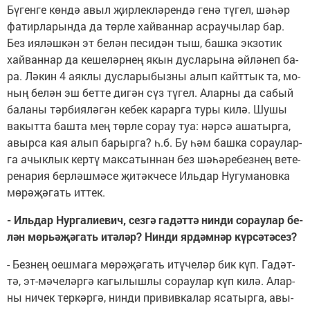
Бү­ген­ге көн­дә авыл җир­лек­лә­рен­дә ге­нә тү­гел, шә­һәр
фа­тир­ла­рын­да да төр­ле хай­ван­нар ас­рау­чы­лар бар.
Без ия­ләш­кән эт бе­лән пе­си­дән тыш, баш­ка эк­зо­тик
хай­ван­нар да ке­ше­ләр­нең якын дус­ла­ры­на әй­лә­неп ба­
ра. Лә­кин 4 аяк­лы дус­ла­ры­быз­ны алып кайт­тык та, мо­
ның бе­лән эш бет­те ди­гән сүз тү­гел. Алар­ны да са­бый
ба­ла­ны тәр­би­я­лә­гән ке­бек ка­рар­га ту­ры ки­лә. Шу­шы
ва­кыт­та баш­та мең төр­ле со­рау туа: нәр­сә аша­тыр­га,
авыр­са кая алып ба­рыр­га? һ.б. Бу һәм баш­ка со­рау­лар­
га ачык­лык кер­тү мак­са­тын­нан без шә­һә­ре­без­нең ве­те­
ре­на­рия бер­ләш­мә­се җи­тәк­че­се Иль­дар Ну­гу­ма­нов­ка
мө­рә­җә­гать ит­тек.
- Иль­дар Нур­га­ли­е­вич, сез­гә га­дәт­тә нин­ди со­рау­лар бе­
лән мөрь­ә­җә­гать итә­ләр? Нин­ди яр­дәм­нәр күр­сә­тә­сез?
- Без­нең оеш­ма­га мө­рә­җә­гать итү­че­ләр бик күп. Га­дәт­
тә, эт-мә­че­ләр­гә ка­гы­лыш­лы со­рау­лар күп ки­лә. Алар­
ны ни­чек тер­кәр­гә, нин­ди при­вив­ка­лар яса­тыр­га, авы­