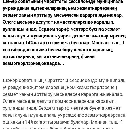
Шәһәр советының чираттагы сессиясендә муниципаль
учреждение җитәкчеләренең һәм хезмәткәрләренең
хезмәт хакын арттыру мәсьәләсен карарга җыеналар.
Әлеге мәсьәлә депутат комиссияләрендә каралып,
хупланды инде. Бердәм тариф челтәре буенча хезмәт
хакы алучы муниципаль учреждение хезмәткәрләренең
эш хакын 14%ка арттырмакча булалар. Моннан тыш, 1
сентябрьдән өстәмә белем бирү педаоголарының,
артистларның, китапханәчлеәрнең, фәнни
хезмәткәрләрнең окладка...
Шәһәр советының чираттагы сессиясендә муниципаль
учреждение җитәкчеләренең һәм хезмәткәрләренең
хезмәт хакын арттыру мәсьәләсен карарга җыеналар.
Әлеге мәсьәлә депутат комиссияләрендә каралып,
хупланды инде. Бердәм тариф челтәре буенча хезмәт
хакы алучы муниципаль учреждение хезмәткәрләренең
эш хакын 14%ка арттырмакча булалар. Моннан тыш, 1
сентябрьдән өстәмә белем бирү педаоголарының,