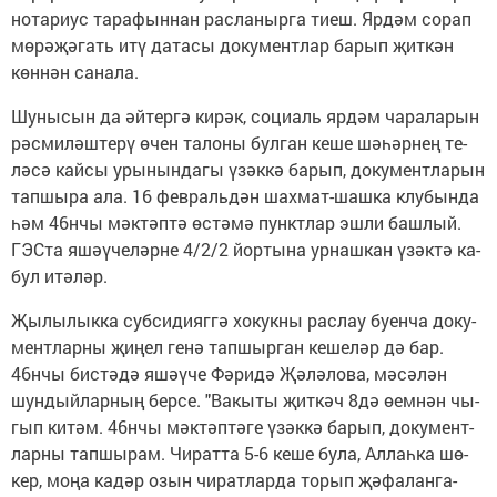
но­та­риус та­ра­фын­нан рас­ла­ныр­га ти­еш. Яр­дәм со­рап
мө­рә­җә­гать итү да­та­сы до­ку­мент­лар ба­рып җит­кән
көн­нән са­на­ла.
Шу­ны­сын да әй­тер­гә ки­рәк, со­ци­аль яр­дәм ча­ра­ла­рын
рәс­ми­ләш­те­рү өчен та­ло­ны бул­ган ке­ше шә­һәр­нең те­
лә­сә кай­сы уры­нын­да­гы үзәк­кә ба­рып, до­ку­мент­ла­рын
тап­шы­ра ала. 16 фев­раль­дән шах­мат-шаш­ка клу­бын­да
һәм 46нчы мәк­тәп­тә өс­тә­мә пун­ктлар эш­ли баш­лый.
ГЭС­та яшәү­че­ләр­не 4/2/2 йор­ты­на ур­наш­кан үзәк­тә ка­
бул итә­ләр.
Җы­лы­лык­ка суб­си­ди­яг­гә хо­кук­ны рас­лау бу­ен­ча до­ку­
мент­лар­ны җи­ңел ге­нә тап­шыр­ган ке­ше­ләр дә бар.
46нчы бис­тә­дә яшәү­че Фә­ри­дә Җә­лә­ло­ва, мә­сә­лән
шун­дый­лар­ның бер­се. "Ва­кы­ты җит­кәч 8дә өем­нән чы­
гып ки­тәм. 46нчы мәк­тәп­тә­ге үзәк­кә ба­рып, до­ку­мент­
лар­ны тап­шы­рам. Чи­рат­та 5-6 ке­ше бу­ла, Ал­лаһ­ка шө­
кер, мо­ңа ка­дәр озын чи­рат­лар­да то­рып җә­фа­лан­га­