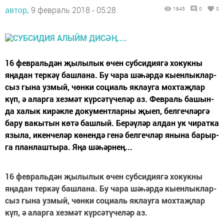
автор,
9 февраль 2018 - 05:28
1845
0
0
16 фев­раль­дән җы­лы­лык өчен суб­си­ди­я­гә хо­кук­ны
яңа­дан тер­кәү баш­ла­на. Бу ча­ра шә­һәр­дә кы­ен­лык­лар­
сыз гы­на уз­мый, чөн­ки со­ци­аль як­лау­га мох­таҗ­лар
күп, ә алар­га хез­мәт күр­сә­тү­че­ләр аз. Фев­раль ба­шын­
да ха­лык ки­рәк­ле до­ку­мент­лар­ны җы­еп, бел­геч­ләр­гә
ба­ру ва­кы­тын кө­тә баш­лый. Бе­рәү­ләр ал­дан ук чи­рат­ка
язы­ла, икен­че­ләр кө­нен­дә ге­нә бел­геч­ләр яны­на ба­рыр­
га план­лаш­ты­ра. Яңа шә­һәр­нең...
16 фев­раль­дән җы­лы­лык өчен суб­си­ди­я­гә хо­кук­ны
яңа­дан тер­кәү баш­ла­на. Бу ча­ра шә­һәр­дә кы­ен­лык­лар­
сыз гы­на уз­мый, чөн­ки со­ци­аль як­лау­га мох­таҗ­лар
күп, ә алар­га хез­мәт күр­сә­тү­че­ләр аз.