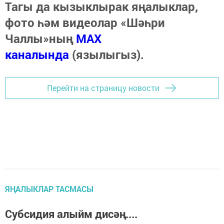
Тагы да кызыклырак яңалыклар,
фото һәм видеолар «Шәһри
Чаллы»ның
MAX
каналында
(язылыгыз).
Перейти на страницу новости
ЯҢАЛЫКЛАР ТАСМАСЫ
Субсидия алыйм дисәң....