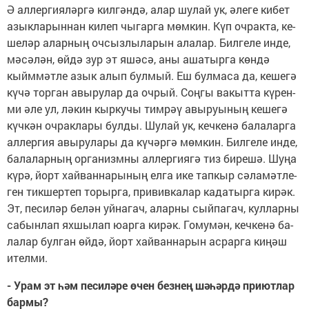
Ә ал­лер­ги­я­ләр­гә кил­гән­дә, алар шу­лай ук, әле­ге ки­бет
азык­ла­рын­нан ки­леп чы­гар­га мөм­кин. Күп оч­рак­та, ке­
ше­ләр алар­ның оч­сыз­лы­ла­рын ала­лар. Бил­ге­ле ин­де,
мә­сә­лән, өй­дә зур эт яшә­сә, аны аша­тыр­га көн­дә
кыйм­мәт­ле азык алып бул­мый. Еш бул­ма­са да, ке­ше­гә
кү­чә тор­ган авы­ру­лар да оч­рый. Соң­гы ва­кыт­та кү­рен­
ми әле ул, лә­кин кыр­ку­чы тим­рәү авы­ру­ы­ның ке­ше­гә
күч­кән оч­рак­ла­ры бул­ды. Шу­лай ук, кеч­ке­нә ба­ла­лар­га
ал­лер­гия авы­ру­ла­ры да кү­чәр­гә мөм­кин. Бил­ге­ле ин­де,
ба­ла­лар­ның ор­га­низм­ны ал­лер­ги­я­гә тиз би­ре­шә. Шу­ңа
кү­рә, йорт хай­ван­на­ры­ның ел­га ике тап­кыр сә­ла­мәт­ле­
ген тик­шер­теп то­рыр­га, при­вив­ка­лар ка­да­тыр­га ки­рәк.
Эт, пе­си­ләр бе­лән уй­на­гач, алар­ны сый­па­гач, кул­лар­ны
са­бын­лап ях­шы­лап юар­га ки­рәк. Го­му­мән, кеч­ке­нә ба­
ла­лар бул­ган өй­дә, йорт хай­ван­на­рын ас­рар­га ки­ңәш
ител­ми.
- Урам эт һәм пе­си­лә­ре өчен без­нең шә­һәр­дә при­ют­лар
бар­мы?