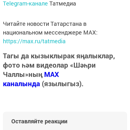
Telegram-канале
Татмедиа
Читайте новости Татарстана в
национальном мессенджере MАХ:
https://max.ru/tatmedia
Тагы да кызыклырак яңалыклар,
фото һәм видеолар «Шәһри
Чаллы»ның
MAX
каналында
(язылыгыз).
Оставляйте реакции