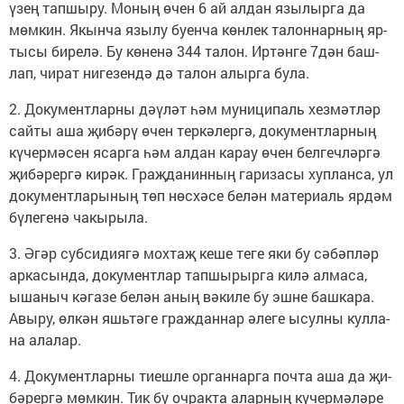
үзең тап­шы­ру. Мо­ның өчен 6 ай ал­дан язы­лыр­га да
мөм­кин. Якын­ча язы­лу бу­ен­ча көн­лек та­лон­нар­ның яр­
ты­сы би­ре­лә. Бу кө­не­нә 344 та­лон. Ир­тән­ге 7дән баш­
лап, чи­рат ни­ге­зен­дә дә та­лон алыр­га бу­ла.
2. До­ку­мент­лар­ны дәү­ләт һәм му­ни­ци­паль хез­мәт­ләр
сай­ты аша җи­бә­рү өчен тер­кә­лер­гә, до­ку­мент­лар­ның
кү­чер­мә­сен ясар­га һәм ал­дан ка­рау өчен бел­геч­ләр­гә
җи­бә­рер­гә ки­рәк. Граҗ­да­нин­ның га­ри­за­сы хуп­лан­са, ул
до­ку­мент­ла­ры­ның төп нөс­хә­се бе­лән ма­те­ри­аль яр­дәм
бү­ле­ге­нә ча­кы­ры­ла.
3. Әгәр суб­си­ди­я­гә мох­таҗ ке­ше те­ге яки бу сә­бәп­ләр
ар­ка­сын­да, до­ку­мент­лар тап­шы­рыр­га ки­лә ал­ма­са,
ыша­ныч кә­га­зе бе­лән аның вә­ки­ле бу эш­не баш­ка­ра.
Авы­ру, өл­кән яшь­тә­ге граж­дан­нар әле­ге ысул­ны кул­ла­
на ала­лар.
4. До­ку­мент­лар­ны ти­еш­ле ор­ган­нар­га поч­та аша да җи­
бә­рер­гә мөм­кин. Тик бу оч­рак­та алар­ның кү­чер­мә­лә­ре