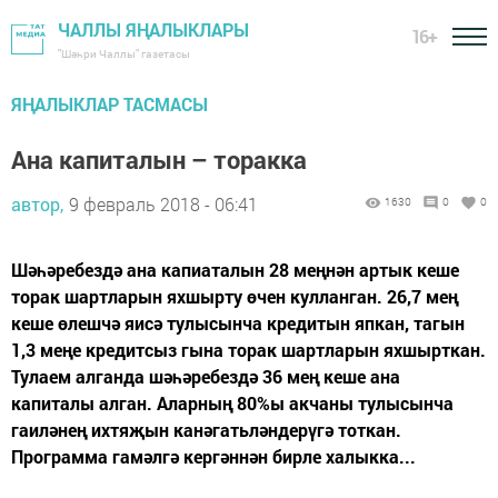
ЧАЛЛЫ ЯҢАЛЫКЛАРЫ
16+
"Шәһри Чаллы" газетасы
ЯҢАЛЫКЛАР ТАСМАСЫ
Ана капиталын – торакка
автор,
9 февраль 2018 - 06:41
1630
0
0
Шәһәребездә ана капиаталын 28 меңнән артык кеше
торак шартларын яхшырту өчен кулланган. 26,7 мең
кеше өлешчә яисә тулысынча кредитын япкан, тагын
1,3 меңе кредитсыз гына торак шартларын яхшырткан.
Тулаем алганда шәһәребездә 36 мең кеше ана
капиталы алган. Аларның 80%ы акчаны тулысынча
гаиләнең ихтяҗын канәгатьләндерүгә тоткан.
Программа гамәлгә кергәннән бирле халыкка...