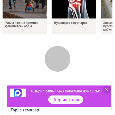
Улым икенче иремнең
Буыннарга тоз утырса
Хатын-
фамилиясен алды
күрсәте
кабул 
"Шәһри Чаллы" MAX каналына язылыгыз!
Документлар
Подписаться
Төрле темалар