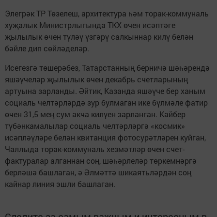
Элегрәк ТР Төзелеш, архитектура һәм торак-коммуналь
хуҗалык Министрлыгында ТКХ өчен исәптәге
җылылык өчен түләү үзгәрү салкыннар килү белән
бәйле дип сөйләделәр.
Исегезгә төшерәбез, Татарстанның берничә шәһәрендә
яшәүчеләр җылылык өчен декабрь счетларының
артуына зарланды. Әйтик, Казанда яшәүче бер ханым
социаль челтәрләрдә зур булмаган ике бүлмәле фатир
өчен 31,5 мең сум акча килүен зарланган. Кайбер
түбәнкамалылар социаль челтәрләргә «космик»
исәпләүләре белән квитанция фотосурәтләрен куйган,
Чаллыда торак-коммуналь хезмәтләр өчен счет-
фактуралар алганнан соң, шәһәрлеләр төркемнәргә
берләшә башлаган, ә Әлмәттә шикаятьләрдән соң
кайнар линия эшли башлаган.
Следите за самым важным и интересным в