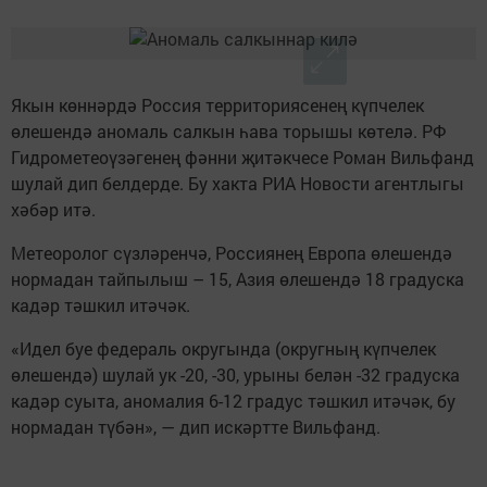
Якын көннәрдә Россия территориясенең күпчелек
өлешендә аномаль салкын һава торышы көтелә. РФ
Гидрометеоүзәгенең фәнни җитәкчесе Роман Вильфанд
шулай дип белдерде. Бу хакта РИА Новости агентлыгы
хәбәр итә.
Метеоролог сүзләренчә, Россиянең Европа өлешендә
нормадан тайпылыш – 15, Азия өлешендә 18 градуска
кадәр тәшкил итәчәк.
«Идел буе федераль округында (округның күпчелек
өлешендә) шулай ук -20, -30, урыны белән -32 градуска
кадәр суыта, аномалия 6-12 градус тәшкил итәчәк, бу
нормадан түбән», — дип искәртте Вильфанд.