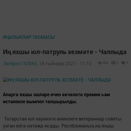
ЯҢАЛЫКЛАР ТАСМАСЫ
Иң яхшы юл-патруль хезмәте - Чаллыда
Зөлфия ГАЛИМ,
16 гыйнвар 2021 - 11:10
684
0
0
Аларга яхшы эшләре өчен акчалата премия һәм
истәлекле вымпел тапшырылды.
Татарстан юл хәрәкәте иминлеге ветераннар советы
узган елга нәтиҗә ясады. Респбликаның иң яхшы