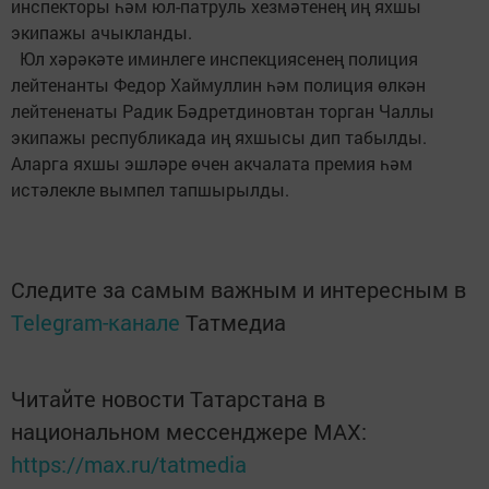
инспекторы һәм юл-патруль хезмәтенең иң яхшы
экипажы ачыкланды.
Юл хәрәкәте иминлеге инспекциясенең полиция
лейтенанты Федор Хаймуллин һәм полиция өлкән
лейтененаты Радик Бәдретдиновтан торган Чаллы
экипажы республикада иң яхшысы дип табылды.
Аларга яхшы эшләре өчен акчалата премия һәм
истәлекле вымпел тапшырылды.
Следите за самым важным и интересным в
Telegram-канале
Татмедиа
Читайте новости Татарстана в
национальном мессенджере MАХ:
https://max.ru/tatmedia