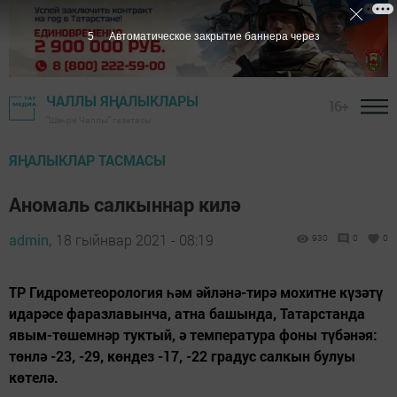
4
Автоматическое закрытие баннера через
ЧАЛЛЫ ЯҢАЛЫКЛАРЫ
16+
"Шәһри Чаллы" газетасы
ЯҢАЛЫКЛАР ТАСМАСЫ
Аномаль салкыннар килә
admin,
18 гыйнвар 2021 - 08:19
930
0
0
ТР Гидрометеорология һәм әйләнә-тирә мохитне күзәтү
идарәсе фаразлавынча, атна башында, Татарстанда
явым-төшемнәр туктый, ә температура фоны түбәнәя:
төнлә -23, -29, көндез -17, -22 градус салкын булуы
көтелә.