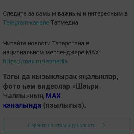
Следите за самым важным и интересным в
Telegram-канале
Татмедиа
Читайте новости Татарстана в
национальном мессенджере MАХ:
https://max.ru/tatmedia
Тагы да кызыклырак яңалыклар,
фото һәм видеолар «Шәһри
Чаллы»ның
MAX
каналында
(язылыгыз).
Перейти на страницу новости