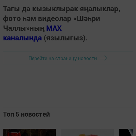
Тагы да кызыклырак яңалыклар,
фото һәм видеолар «Шәһри
Чаллы»ның
MAX
каналында
(язылыгыз).
Перейти на страницу новости
Топ 5 новостей