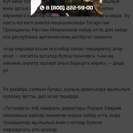
Күп кенә татарстанлылар декабрь аенда җылылык
өчен артык счетлар алган. Хәлне игътибар белән
өйрәнергә һәм һәр аерым очракны ачыкларга кирәк. Бу
хакта бүгенге шимбә киңәшмәсендә Татарстан
Президенты Рөстәм Миңнеханов хәбәр итте, дип хәбәр
итә республика җитәкчесенең матбугат хезмәте.
«Һәр мөрәҗәгатьне игътибар белән тикшерегез, әгәр
исәп — хисапта хаталар булса-төзәтергә. Һәм иң
мөһиме, аңлату эшләре алып барырга кирәк», — диде
ул.
Ул декабрь салкын булды, шуның аркасында җылылык
куллану артты, дип искә төшерде.
«Татэнерго» АҖ генераль директоры Рәүзил Хаҗиев
оешманың кайнар линиясен ачуын хәбәр итте, анда
гражданнар җылылык өчен счетлар буенча
мөрәҗәгать итә алалар.