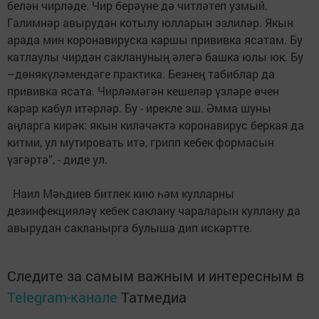
белән чирләде. Чир берәүне дә читләтеп узмый.
Галимнәр авырудан котылу юлларын эзлиләр. Якын
арада мин коронавируска каршы прививка ясатам. Бу
катлаулы чирдән саклануның әлегә башка юлы юк. Бу
–дөнякүләмендәге практика. Безнең табиблар да
прививка ясата. Чирләмәгән кешеләр үзләре өчен
карар кабул итәрләр. Бу - ирекле эш. Әмма шуны
аңларга кирәк: якын киләчәктә коронавирус беркая да
китми, ул мутировать итә, грипп кебек формасын
үзгәртә”, - диде ул.
Наил Мәһдиев битлек кию һәм кулларны
дезинфекцияләү кебек саклану чараларын куллану да
авырудан сакланырга булыша дип искәртте.
Следите за самым важным и интересным в
Telegram-канале
Татмедиа