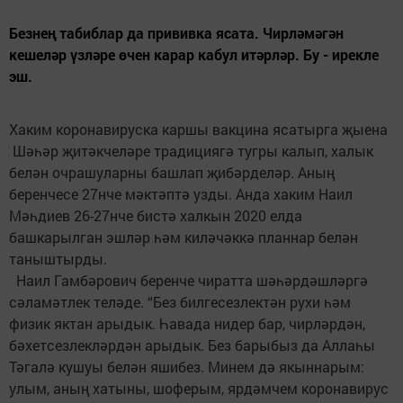
Безнең табиблар да прививка ясата. Чирләмәгән
кешеләр үзләре өчен карар кабул итәрләр. Бу - ирекле
эш.
Хаким коронавируска каршы вакцина ясатырга җыена
Шәһәр җитәкчеләре традициягә тугры калып, халык
белән очрашуларны башлап җибәрделәр. Аның
беренчесе 27нче мәктәптә узды. Анда хаким Наил
Мәһдиев 26-27нче бистә халкын 2020 елда
башкарылган эшләр һәм киләчәккә планнар белән
таныштырды.
Наил Гамбәрович беренче чиратта шәһәрдәшләргә
сәламәтлек теләде. “Без билгесезлектән рухи һәм
физик яктан арыдык. Һавада нидер бар, чирләрдән,
бәхетсезлекләрдән арыдык. Без барыбыз да Аллаһы
Тәгалә кушуы белән яшибез. Минем дә якыннарым:
улым, аның хатыны, шоферым, ярдәмчем коронавирус