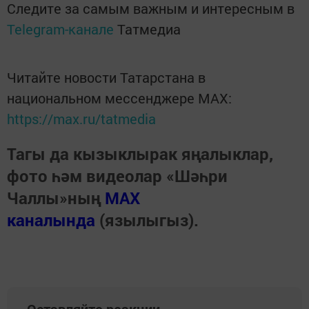
Следите за самым важным и интересным в
Telegram-канале
Татмедиа
Читайте новости Татарстана в
национальном мессенджере MАХ:
https://max.ru/tatmedia
Тагы да кызыклырак яңалыклар,
фото һәм видеолар «Шәһри
Чаллы»ның
MAX
каналында
(язылыгыз).