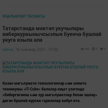
ЯҢАЛЫКЛАР ТАСМАСЫ
Татарстанда мәктәп укучылары
киберкуркынычсызлык буенча бушлай
укуга языла ала
admin,
16 гыйнвар 2021 - 07:02
652
0
0
Казан мәгълүмати технологияләр һәм элемтә
техникумы «IT-Cube» балалар иҗат үзәгендә
«Кибергигиена һәм зур мәгълүматлар белән эшләү»
дигән бушлай курска гаризалар кабул итә.