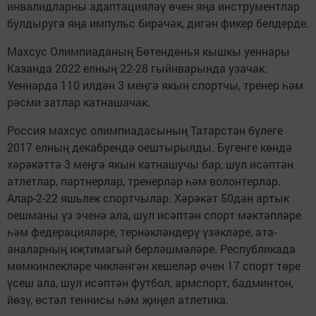
инвалидларны адаптацияләү өчен яңа инструментлар
булдыруга яңа импульс бирәчәк, дигән фикер белдерде.
Махсус Олимпиаданың Бөтендөнья кышкы уеннары
Казанда 2022 елның 22-28 гыйнварында узачак.
Уеннарда 110 илдән 3 меңгә якын спортчы, тренер һәм
рәсми затлар катнашачак.
Россия махсус олимпиадасының Татарстан бүлеге
2017 елның декабрендә оештырылды. Бүгенге көндә
хәрәкәттә 3 меңгә якын катнашучы бар, шул исәптән
атлетлар, партнерлар, тренерлар һәм волонтерлар.
Алар-2-22 яшьлек спортчылар. Хәрәкәт 50дән артык
оешманы үз эченә ала, шул исәптән спорт мәктәпләре
һәм федерацияләре, тернәкләндерү үзәкләре, ата-
аналарның иҗтимагый берләшмәләре. Республикада
мөмкинлекләре чикләнгән кешеләр өчен 17 спорт төре
үсеш ала, шул исәптән футбол, армспорт, бадминтон,
йөзү, өстәл теннисы һәм җиңел атлетика.