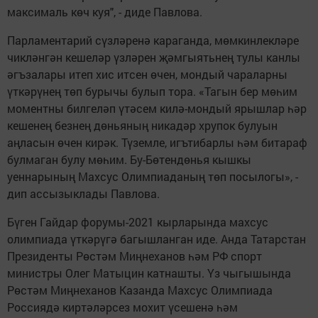
максималь көч куя", - диде Павлова.
Парламентарий сүзләренә караганда, мөмкинлекләре
чикләнгән кешеләр үзләрен җәмгыятьнең тулы канлы
әгъзалары итеп хис итсен өчен, мондый чараларны
үткәрүнең төп бурычы булып тора. «Тагын бер мөһим
моментны билгеләп үтәсем килә-мондый ярышлар һәр
кешенең безнең дөньяның никадәр хрупок булуын
аңласын өчен кирәк. Түземле, игътибарлы һәм битараф
булмаган булу мөһим. Бу-Бөтендөнья кышкы
уеннарының Махсус Олимпиаданың төп посылогы», -
дип ассызыклады Павлова.
Бүген Гайдар форумы-2021 кырларында махсус
олимпиада үткәрүгә багышланган иде. Анда Татарстан
Президенты Рөстәм Миңнеханов һәм РФ спорт
министры Олег Матыцин катнашты. Үз чыгышында
Рөстәм Миңнеханов Казанда Махсус Олимпиада
Россиядә киртәләрсез мохит үсешенә һәм