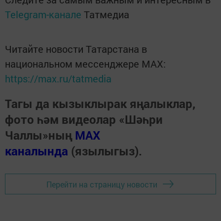
Telegram-канале
Татмедиа
Читайте новости Татарстана в
национальном мессенджере MАХ:
https://max.ru/tatmedia
Тагы да кызыклырак яңалыклар,
фото һәм видеолар «Шәһри
Чаллы»ның
MAX
каналында
(язылыгыз).
Перейти на страницу новости