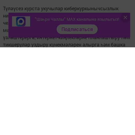
Түләүсез курста укучылар киберкуркынычсызлык
нигезләрен өйрәнәләр. Шулай ук социаль
"Шәһри Чаллы" MAX каналына язылыгыз!
челтәрләрдәге төркемнәрне анализларга, шәхси
Подписаться
мәгълүматны яклауның төп принципларын
үзләштерергә, интернет-киңлекләрне планлаштыру һәм
тикшерүләр уздыру күнекмәләрен алырга һәм башка
бик күп нәрсәләргә өйрәнә алачак.
Курс турында мәгълүматны 8 (843) 203-5555 (өстәмә
329, 231) яки 8 (906) 329-08-82 телефоннары буенча
алып була.
Следите за самым важным и интересным в
Telegram-канале
Татмедиа
Читайте новости Татарстана в