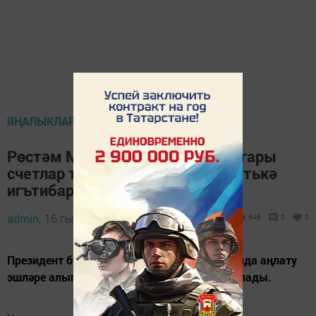
ЯҢАЛЫКЛАР ТАСМАСЫ
Рөстәм Миңнеханов ТКХ өчен югары
счетлар турында: һәр мөрәҗәгатькә
игътибар итәргә кирәк
admin,
16 гыйнвар 2021 - 14:41
646
0
0
Президент бу мәсьәлә буенча халык арасында аңлату
эшләре алып барырга кирәклеген ассызыклады.