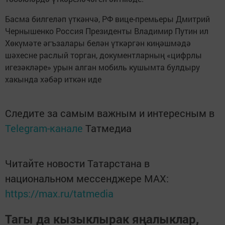
Басма билгеләп үткәнчә, РФ вице-премьеры Дмитрий
Чернышенко Россия Президенты Владимир Путин ил
Хөкүмәте әгъзалары белән үткәргән киңәшмәдә
шәхесне раслый торган, документларның «цифрлы
игезәкләре» урын алган мобиль кушымта булдыру
хакында хәбәр иткән иде
Следите за самым важным и интересным в
Telegram-канале
Татмедиа
Читайте новости Татарстана в
национальном мессенджере MАХ:
https://max.ru/tatmedia
Тагы да кызыклырак яңалыклар,