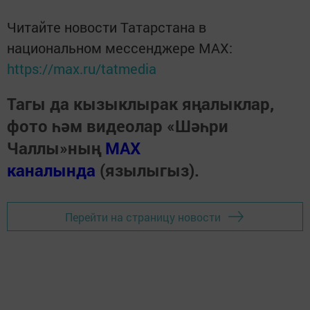
Читайте новости Татарстана в
национальном мессенджере MАХ:
https://max.ru/tatmedia
Тагы да кызыклырак яңалыклар,
фото һәм видеолар «Шәһри
Чаллы»ның
MAX
каналында
(язылыгыз).
Перейти на страницу новости