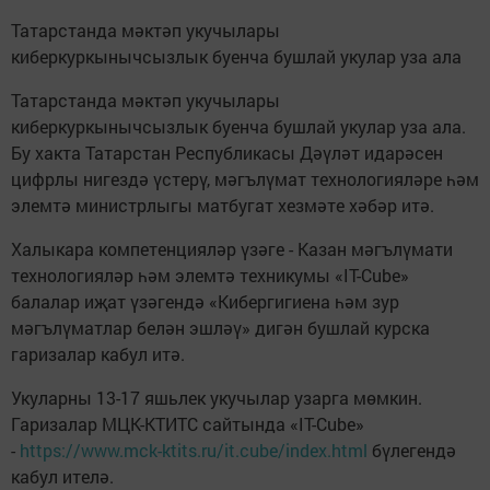
Татарстанда мәктәп укучылары
киберкуркынычсызлык буенча бушлай укулар уза ала
Татарстанда мәктәп укучылары
киберкуркынычсызлык буенча бушлай укулар уза ала.
Бу хакта Татарстан Республикасы Дәүләт идарәсен
цифрлы нигездә үстерү, мәгълүмат технологияләре һәм
элемтә министрлыгы матбугат хезмәте хәбәр итә.
Халыкара компетенцияләр үзәге - Казан мәгълүмати
технологияләр һәм элемтә техникумы «IT-Cube»
балалар иҗат үзәгендә «Кибергигиена һәм зур
мәгълүматлар белән эшләү» дигән бушлай курска
гаризалар кабул итә.
Укуларны 13-17 яшьлек укучылар узарга мөмкин.
Гаризалар МЦК-КТИТС сайтында «IT-Cube»
-
https://www.mck-ktits.ru/it.cube/index.html
бүлегендә
кабул ителә.