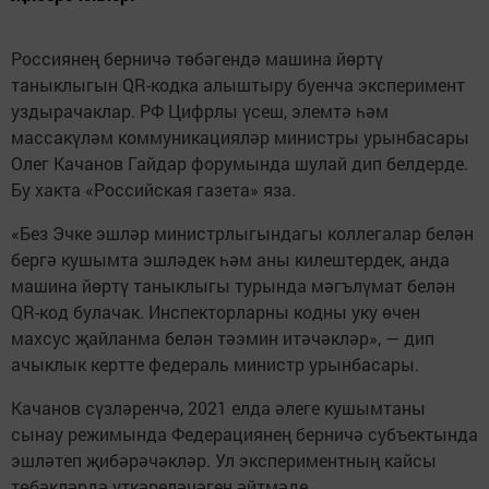
Россиянең берничә төбәгендә машина йөртү
таныклыгын QR-кодка алыштыру буенча эксперимент
уздырачаклар. РФ Цифрлы үсеш, элемтә һәм
массакүләм коммуникацияләр министры урынбасары
Олег Качанов Гайдар форумында шулай дип белдерде.
Бу хакта «Российская газета» яза.
«Без Эчке эшләр министрлыгындагы коллегалар белән
бергә кушымта эшләдек һәм аны килештердек, анда
машина йөртү таныклыгы турында мәгълүмат белән
QR-код булачак. Инспекторларны кодны уку өчен
махсус җайланма белән тәэмин итәчәкләр», — дип
ачыклык кертте федераль министр урынбасары.
Качанов сүзләренчә, 2021 елда әлеге кушымтаны
сынау режимында Федерациянең берничә субъектында
эшләтеп җибәрәчәкләр. Ул экспериментның кайсы
төбәкләрдә үткәреләчәген әйтмәде.