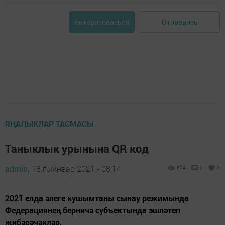
Отправить
Авторизоваться
ЯҢАЛЫКЛАР ТАСМАСЫ
Таныклык урынына QR код
admin,
18 гыйнвар 2021 - 08:14
804
0
0
2021 елда әлеге кушымтаны сынау режимында
Федерациянең берничә субъектында эшләтеп
җибәрәчәкләр.