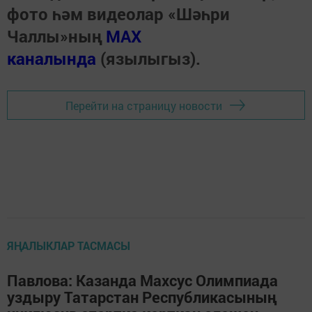
фото һәм видеолар «Шәһри
Чаллы»ның
MAX
каналында
(язылыгыз).
Перейти на страницу новости
ЯҢАЛЫКЛАР ТАСМАСЫ
Павлова: Казанда Махсус Олимпиада
уздыру Татарстан Республикасының