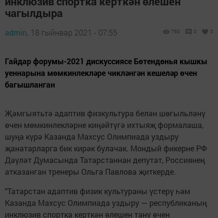
инклюзив спортка керткән өлешен
чагылдыра
admin,
18 гыйнвар 2021 - 07:55
763
0
0
Гайдар форумы-2021 дискуссиясе Бөтендөнья кышкы
уеннарына мөмкинлекләре чикләнгән кешеләр өчен
багышланган
Җәмгыятьтә адаптив физкультура белән шөгыльләнү
өчен мөмкинлекләрне киңәйтүгә ихтыяҗ формалаша,
шуңа күрә Казанда Махсус Олимпиада уздыру
җанатарларга бик кирәк булачак. Мондый фикерне РФ
Дәүләт Думасында Татарстаннан депутат, Россиянең
атказанган тренеры Ольга Павлова җиткерде.
"Татарстан адаптив физик культураны үстерү һәм
Казанда Махсус Олимпиада уздыру — республиканың
инклюзив спортка керткән өлешен тану өчен