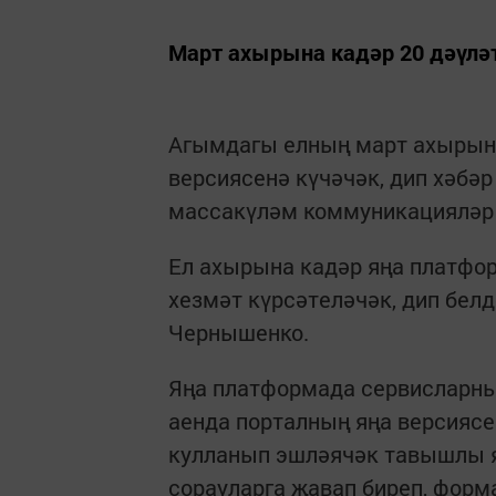
Март ахырына кадәр 20 дәүләт
Агымдагы елның март ахырына
версиясенә күчәчәк, дип хәбәр
массакүләм коммуникацияләр
Ел ахырына кадәр яңа платфор
хезмәт күрсәтеләчәк, дип бе
Чернышенко.
Яңа платформада сервисларны
аенда порталның яңа версиясе
кулланып эшләячәк тавышлы я
сорауларга җавап биреп, форм