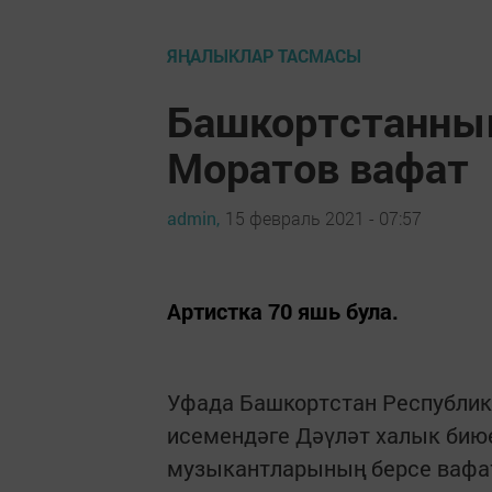
ЯҢАЛЫКЛАР ТАСМАСЫ
Башкортстанны
Моратов вафат
admin,
15 февраль 2021 - 07:57
Артистка 70 яшь була.
Уфада Башкортстан Республик
исемендәге Дәүләт халык бию
музыкантларының берсе вафат