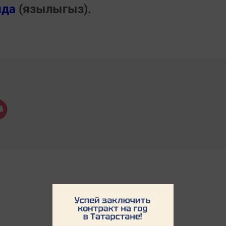
нда
(язылыгыз).