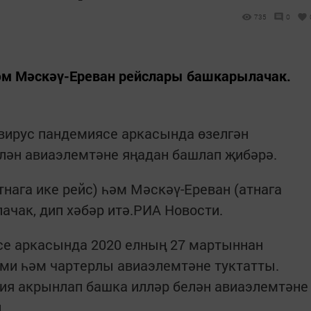
735
0
әм Мәскәү-Ереван рейслары башкарылачак.
вирус пандемиясе аркасында өзелгән
лән авиаэлемтәне яңадан башлап җибәрә.
нага ике рейс) һәм Мәскәү-Ереван (атнага
ачак, дип хәбәр итә.РИА Новости.
се аркасында 2020 елның 27 мартыннан
ими һәм чартерлы авиаэлемтәне туктатты.
ия акрынлап башка илләр белән авиаэлемтәне
ы.