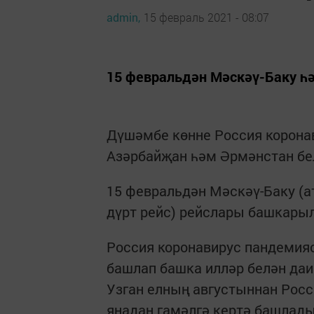
admin,
15 февраль 2021 - 08:07
15 февральдән Мәскәү-Баку һ
Дүшәмбе көнне Россия корона
Азәрбайҗан һәм Әрмәнстан бе
15 февральдән Мәскәү-Баку (ат
дүрт рейс) рейслары башкарыл
Россия коронавирус пандемия
башлап башка илләр белән да
Узган елның августыннан Росс
яңадан гамәлгә кертә башлад