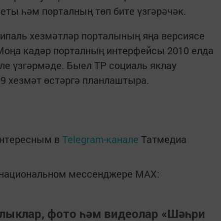
ты һәм порталның төп бите үзгәрәчәк.
ципаль хезмәтләр порталының яңа версиясе
Моңа кадәр порталның интерфейсы 2010 елда
ле үзгәрмәде. Быел ТР социаль яклау
9 хезмәт өстәргә планлаштыра.
интересным в
Telegram-канале
Татмедиа
в национальном мессенджере MАХ:
лыклар, фото һәм видеолар «Шәһри