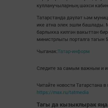
кулланучыларның шәхси кабине
Татарстанда дәүләт һәм муни
ике атна элек эшли башлады. 
барлыкка килгән вакыттан бир
министрлыгы порталга тагын 5
Чыганак:
Татар-информ
Следите за самым важным и 
Читайте новости Татарстана 
https://max.ru/tatmedia
Тагы да кызыклырак яңа