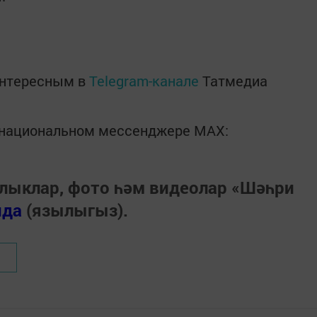
интересным в
Telegram-канале
Татмедиа
в национальном мессенджере MАХ:
лыклар, фото һәм видеолар «Шәһри
нда
(язылыгыз).