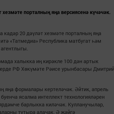
 хезмәте порталның яңа версиясенә күчәчәк.
 кадәр 20 дәүләт хезмәте порталның яңа
 итә «Татмедиа» Республика матбугат һәм
 агентлыгы.
мада халыкка иң кирәкле 100 дән артык
лдерде РФ Хөкүмәте Рәисе урынбасары Дмитри
ң яңа формалары кертеләчәк. Әйтик, апрель
 буенча ясалма интеллект технологияләрен
рдәмче барлыкка киләчәк. Кулланучылар,
аларны тутыра алачак. Ә җәйгә