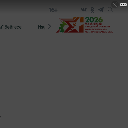
16+
" бәйгесе
Иҗат
Реклама
Онлайн язы
0