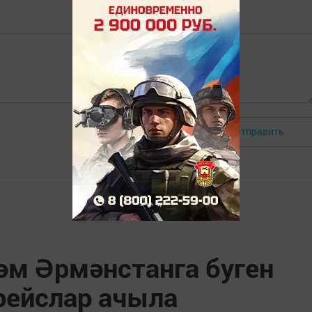
Отправить
Авторизоваться
әм Әрмәнстанга буген
рейслар ачыла