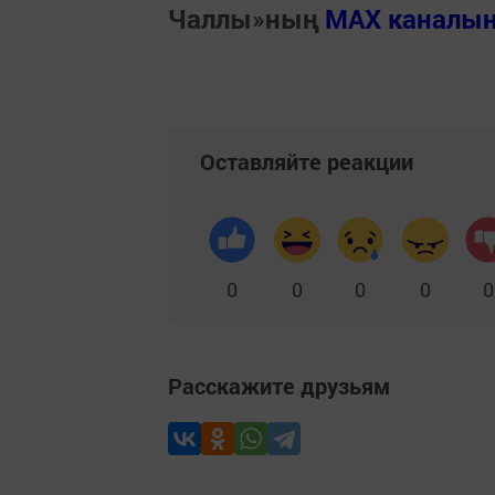
Чаллы»ның
MAX каналы
Оставляйте реакции
0
0
0
0
0
Расскажите друзьям