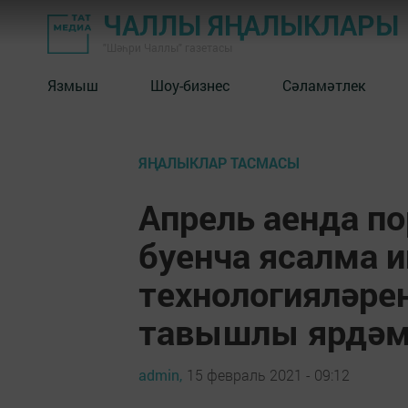
ЧАЛЛЫ ЯҢАЛЫКЛАРЫ
"Шәһри Чаллы" газетасы
Язмыш
Шоу-бизнес
Сәламәтлек
ЯҢАЛЫКЛАР ТАСМАСЫ
Апрель аенда п
буенча ясалма 
технологияләре
тавышлы ярдәм
admin,
15 февраль 2021 - 09:12