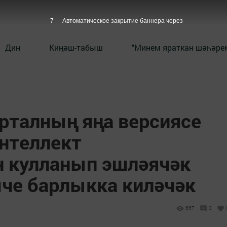
7
Автоматическое закрытие баннера через
Дин
Киңәш-табыш
"Минем яраткан шәһәрем
орталның яңа версиясе
интеллект
н кулланып эшләячәк
че барлыкка киләчәк
667
0