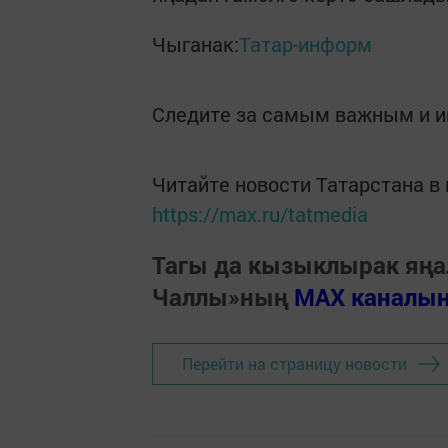
Чыганак:
Татар-информ
Следите за самым важным и 
Читайте новости Татарстана 
https://max.ru/tatmedia
Тагы да кызыклырак яңа
Чаллы»ның
MAX каналы
Перейти на страницу новости