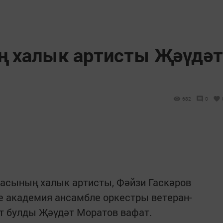
ң халык артисты Җәүдәт
682
0
асының халык артисты, Фәйзи Гаскәров
е академия ансамбле оркестры ветеран-
 булды Җәүдәт Моратов вафат.