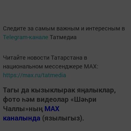
Следите за самым важным и интересным в
Telegram-канале
Татмедиа
Читайте новости Татарстана в
национальном мессенджере MАХ:
https://max.ru/tatmedia
Тагы да кызыклырак яңалыклар,
фото һәм видеолар «Шәһри
Чаллы»ның
MAX
каналында
(язылыгыз).