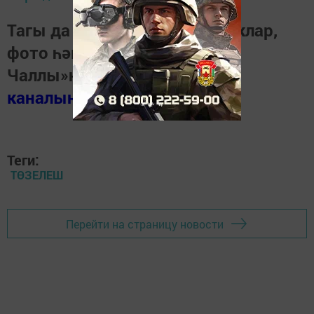
Тагы да кызыклырак яңалыклар,
фото һәм видеолар «Шәһри
Чаллы»ның
MAX
каналында
(язылыгыз).
Теги:
ТӨЗЕЛЕШ
Перейти на страницу новости