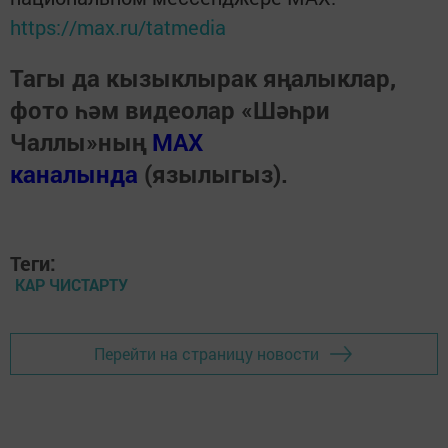
https://max.ru/tatmedia
Тагы да кызыклырак яңалыклар,
фото һәм видеолар «Шәһри
Чаллы»ның
MAX
каналында
(язылыгыз).
Теги:
КАР ЧИСТАРТУ
Перейти на страницу новости