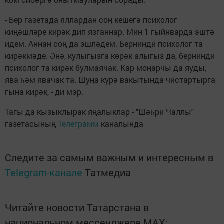
- Бер газетада яллардан соң кешегә психолог
киңәшләре кирәк дип язганнар. Мин 1 гыйнварда эштә
идем. Аннан соң да эшләдем. Бернинди психолог та
кирәкмәде. Әнә, кулыгызга көрәк алыгыз да, бернинди
психолог та кирәк булмаячак. Кар моңарчы да яуды,
ява һәм явачак та. Шуңа күрә вакытында чистартырга
гына кирәк, - ди мэр.
Тагы да кызыклырак яңалыклар - "Шәһри Чаллы"
газетасының
Телеграмм
каналында
Следите за самым важным и интересным в
Telegram-канале
Татмедиа
Читайте новости Татарстана в
национальном мессенджере MАХ: