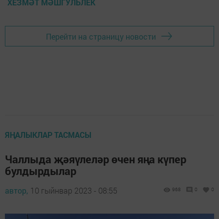
ХЕЗМӘТ МӘШГУЛЬЛЕК
Перейти на страницу новости
ЯҢАЛЫКЛАР ТАСМАСЫ
Чаллыда җәяүлеләр өчен яңа күпер
булдырдылар
автор,
10 гыйнвар 2023 - 08:55
968
0
0