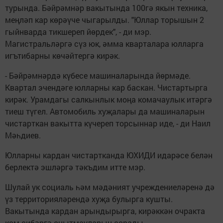
турында. Бәйрәмнәр вакытында 100гә якын техника,
меңләп кар көрәүче чыгарылды. "Юллар торышын 2
гыйнварда тикшереп йөрдек", - ди мэр.
Магистральләргә сүз юк, әмма кварталара юлларга
игътибарны көчәйтергә кирәк.
- Бәйрәмнәрдә күбесе машиналарында йөрмәде.
Квартал эчендәге юлларны кар баскан. Чистартырга
кирәк. Урамдагы салкынлык моңа комачаулык итәргә
тиеш түгел. Автомобиль хуҗалары да машиналарын
чистарткан вакытта күчереп торсыннар иде, - ди Наил
Мәһдиев.
Юлларны кардан чистартканда ЮХИДИ идарәсе белән
берлектә эшләргә тәкъдим итте мэр.
Шулай ук социаль һәм мәдәният учреждениеләренә дә
үз территорияләрендә хуҗа булырга кушты.
Вакытында кардан арындырырга, кирәккән очракта
ком сибәргә онытмауларын сорады.