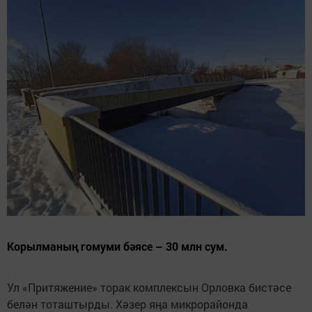
Корылманың гомуми бәясе – 30 млн сум.
Ул «Притяжение» торак комплексын Орловка бистәсе
белән тоташтырды. Хәзер яңа микрорайонда