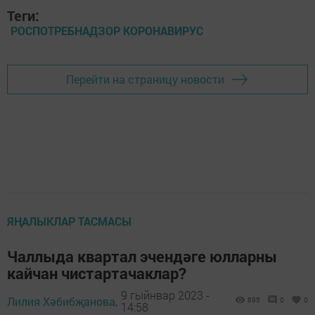
Теги:
РОСПОТРЕБНАДЗОР КОРОНАВИРУС
Перейти на страницу новости
ЯҢАЛЫКЛАР ТАСМАСЫ
Чаллыда квартал эчендәге юлларны
кайчан чистартачаклар?
9 гыйнвар 2023 -
Лилия Хәбибҗанова,
895
0
0
14:58