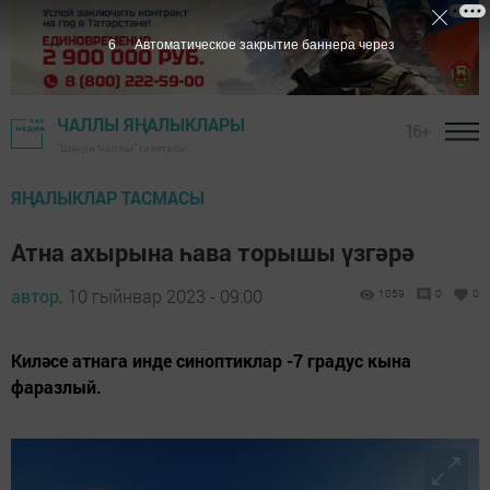
5
Автоматическое закрытие баннера через
ЧАЛЛЫ ЯҢАЛЫКЛАРЫ
16+
"Шәһри Чаллы" газетасы
ЯҢАЛЫКЛАР ТАСМАСЫ
Атна ахырына һава торышы үзгәрә
автор,
10 гыйнвар 2023 - 09:00
1059
0
0
Киләсе атнага инде синоптиклар -7 градус кына
фаразлый.