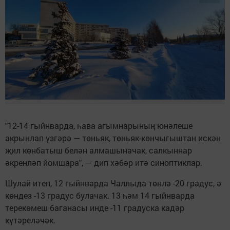
"12-14 гыйнварда, һава агымнарының юнәлеше
акрынлап үзгәрә — төньяк, төньяк-көнчыгыштан искән
җил көнбатыш белән алмашыначак, салкыннар
әкренләп йомшара", — дип хәбәр итә синоптиклар.
Шулай итеп, 12 гыйнварда Чаллыда төнлә -20 градус, ә
көндез -13 градус булачак. 13 һәм 14 гыйнварда
терекөмеш баганасы инде -11 градуска кадәр
күтәреләчәк.