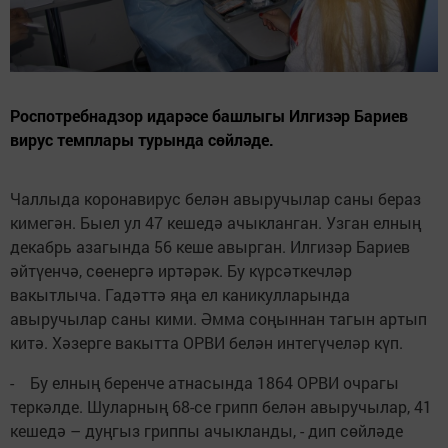
Роспотребнадзор идарәсе башлыгы Илгизәр Бариев
вирус темплары турында сөйләде.
Чаллыда коронавирус белән авыручылар саны бераз
кимегән. Быел ул 47 кешедә ачыкланган. Узган елның
декабрь азагында 56 кеше авырган. Илгизәр Бариев
әйтүенчә, сөенергә иртәрәк. Бу күрсәткечләр
вакытлыча. Гадәттә яңа ел каникулларында
авыручылар саны кими. Әмма соңыннан тагын артып
китә. Хәзерге вакытта ОРВИ белән интегүчеләр күп.
- Бу елның беренче атнасында 1864 ОРВИ очрагы
теркәлде. Шуларның 68-се грипп белән авыручылар, 41
кешедә – дуңгыз гриппы ачыкланды, - дип сөйләде