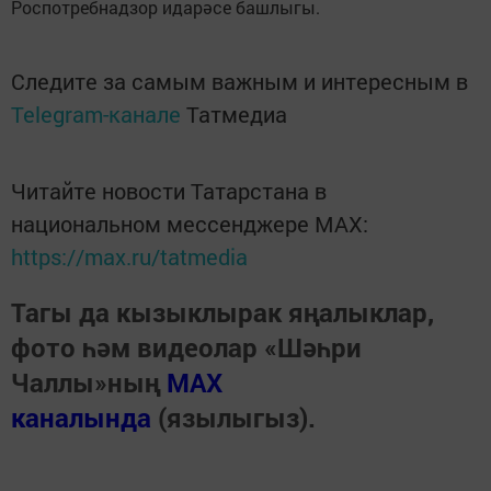
Роспотребнадзор идарәсе башлыгы.
Следите за самым важным и интересным в
Telegram-канале
Татмедиа
Читайте новости Татарстана в
национальном мессенджере MАХ:
https://max.ru/tatmedia
Тагы да кызыклырак яңалыклар,
фото һәм видеолар «Шәһри
Чаллы»ның
MAX
каналында
(язылыгыз).