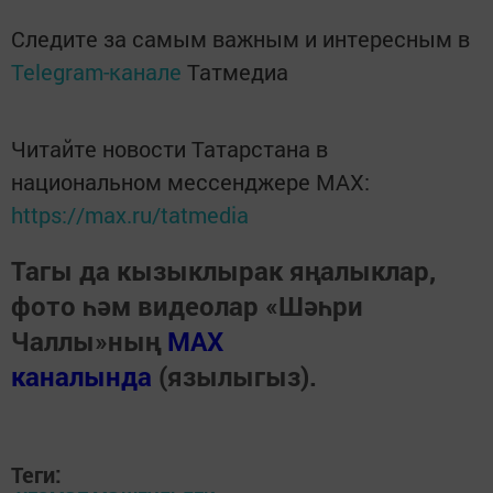
Следите за самым важным и интересным в
Telegram-канале
Татмедиа
Читайте новости Татарстана в
национальном мессенджере MАХ:
https://max.ru/tatmedia
Тагы да кызыклырак яңалыклар,
фото һәм видеолар «Шәһри
Чаллы»ның
MAX
каналында
(язылыгыз).
Теги: