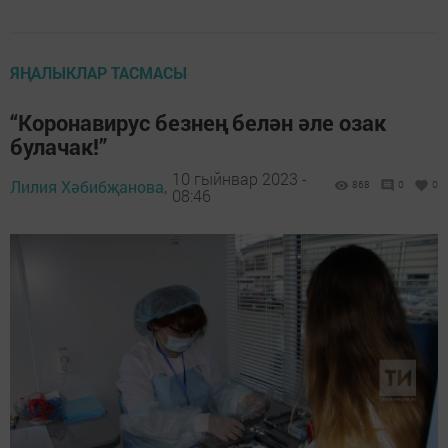
ЯҢАЛЫКЛАР ТАСМАСЫ
“Коронавирус безнең белән әле озак
булачак!”
10 гыйнвар 2023 -
Лилия Хәбибҗанова,
868
0
0
08:46