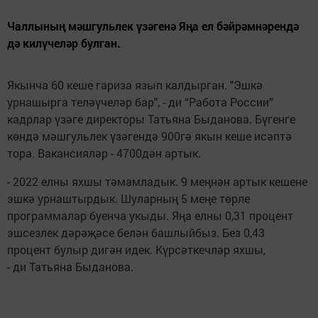
Чаллының мәшгульлек үзәгенә Яңа ел бәйрәмнәрендә
дә килүчеләр булган.
Якынча 60 кеше гариза язып калдырган. "Эшкә
урнашырга теләүчеләр бар", - ди “Работа России”
кадрлар үзәге директоры Татьяна Быданова. Бүгенге
көндә мәшгульлек үзәгендә 900гә якын кеше исәптә
тора. Вакансияләр - 4700дән артык.
- 2022 елны яхшы тәмамладык. 9 меңнән артык кешене
эшкә урнаштырдык. Шуларның 5 меңе төрле
программалар буенча укыды. Яңа елны 0,31 процент
эшсезлек дәрәҗәсе белән башлыйбыз. Без 0,43
процент булыр дигән идек. Күрсәткечләр яхшы,
- ди Татьяна Быданова.