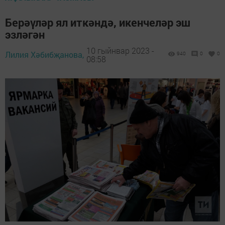
Берәүләр ял иткәндә, икенчеләр эш
эзләгән
10 гыйнвар 2023 -
Лилия Хәбибҗанова,
940
0
0
08:58