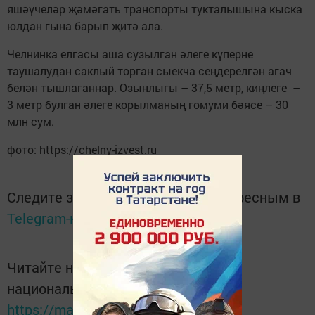
яшәүчеләр җәмәгать транспорты тукталышына кыска
юлдан гына барып җитә ала.
Челнинка елгасы аша сузылган әлеге күперне
таушалудан саклый торган сыекча сеңдерелгән агач
белән тышлаганнар. Озынлыгы – 37,5 метр, киңлеге –
3 метр булган әлеге корылманың гомуми бәясе – 30
млн сум.
фото: https://chelny-izvest.ru
Следите за самым важным и интересным в
Telegram-канале
Татмедиа
Читайте новости Татарстана в
национальном мессенджере MАХ:
https://max.ru/tatmedia