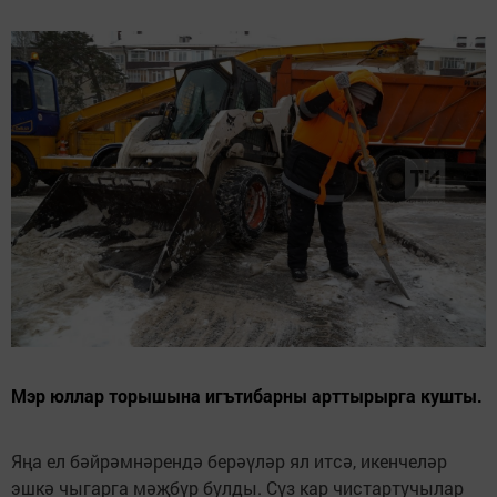
Мэр юллар торышына игътибарны арттырырга кушты.
Яңа ел бәйрәмнәрендә берәүләр ял итсә, икенчеләр
эшкә чыгарга мәҗбүр булды. Сүз кар чистартучылар