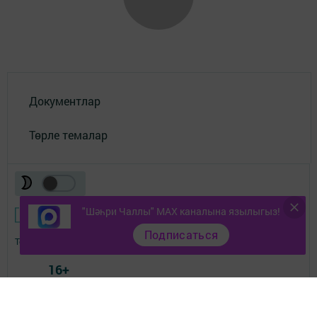
Документлар
Төрле темалар
"Шәһри Чаллы" MAX каналына язылыгыз!
Подписаться
Телефон АО «ТАТМЕДИА»:
(843) 222 09 84
16+
© 2011 - 2026. Шәһри Чаллы. Все права защищены.
© ТАТМЕДИА. Все материалы, размещенные на сайте, защищены