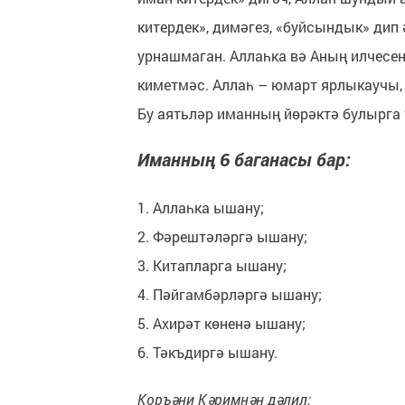
китердек», димәгез, «буйсындык» дип 
урнашмаган. Аллаһка вә Аның илчесен
киметмәс. Аллаһ – юмарт ярлыкаучы, м
Бу аятьләр иманның йөрәктә булырга 
Иманның 6 баганасы бар:
1. Аллаһка ышану;
2. Фәрештәләргә ышану;
3. Китапларга ышану;
4. Пәйгамбәрләргә ышану;
5. Ахирәт көненә ышану;
6. Тәкъдиргә ышану.
Коръәни Кәримнән дәлил: