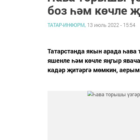
боз һәм көчле җ
ТАТАР-ИНФОРМ,
13 июль 2022 - 15:54
Татарстанда якын арада һава
яшенле һәм көчле яңгыр явача
кадәр җитәргә мөмкин, аерым 