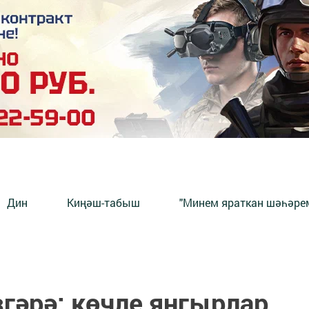
Дин
Киңәш-табыш
"Минем яраткан шәһәрем
гәрә: көчле яңгырлар,