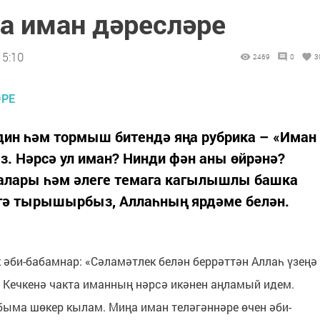
а иман дәресләре
15:10
2469
0
3
ин һәм тормыш битендә яңа рубрика – «Иман
. Нәрсә ул иман? Нинди фән аны өйрәнә?
алары һәм әлеге темага кагылышлы башка
гә тырышырбыз, Аллаһның ярдәме белән.
 әби-бабамнар: «Сәламәтлек белән беррәттән Аллаһ үзеңә
е. Кечкенә чакта иманның нәрсә икәнен аңламый идем.
быма шөкер кылам. Миңа иман теләгәннәре өчен әби-