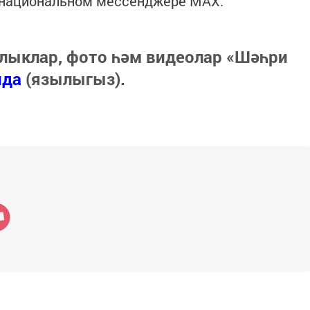
в национальном мессенджере MАХ:
лыклар, фото һәм видеолар «Шәһри
нда
(язылыгыз).