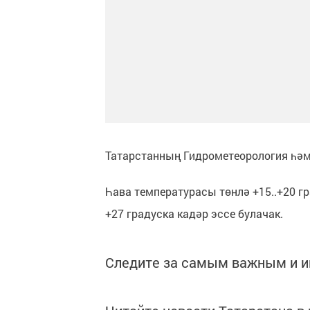
Татарстанның Гидрометеорология һәм 
Һава температурасы төнлә +15..+20 гр
+27 градуска кадәр эссе булачак.
Следите за самым важным и 