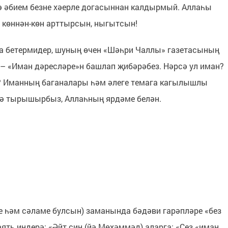
дә әбием безне хәерле догасыннан калдырмый. Аллаһы
көннән-көн арттырсын, ныгытсын!
та бетермидер, шуның өчен «Шәһри Чаллы» газетасының
 – «Иман дәресләре»н башлап җибәрәбез. Нәрсә ул иман?
? Иманның баганалары һәм әлеге темага кагылышлы
гә тырышырбыз, Аллаһның ярдәме белән.
е һәм сәламе булсын) заманында бәдәви гарәпләре «без
ять иңдерә: «Әйт син (йә Мөхәммәд) аларга: «Сез «иман