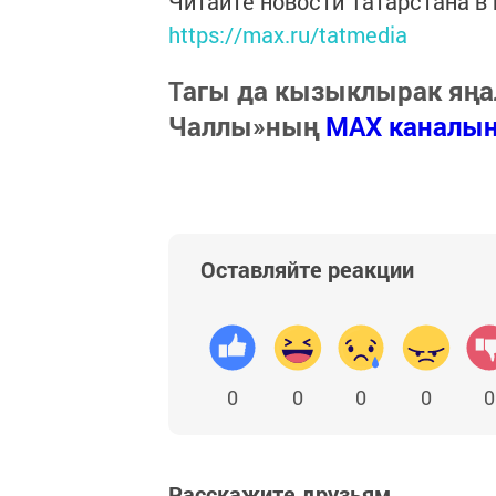
Читайте новости Татарстана 
https://max.ru/tatmedia
Тагы да кызыклырак яңа
Чаллы»ның
MAX каналы
Оставляйте реакции
0
0
0
0
0
Расскажите друзьям