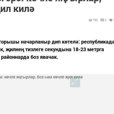
ил килә
790
0
 торышы начарланыр дип көтелә: республикад
к, җилнең тизлеге секундына 18-23 метрга
районнарда боз явачак.