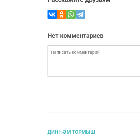
Нет комментариев
ДИН ҺӘМ ТОРМЫШ