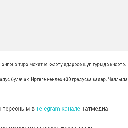
әйләнә-тирә мохитне күзәтү идарәсе шул турыда кисәтә.
адус булачак. Иртәгә көндез +30 градуска кадәр, Чаллыда
интересным в
Telegram-канале
Татмедиа