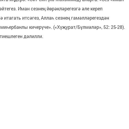
әйтегез. Иман сезнең йөрәкләрегезгә әле кереп
ә итагать итсәгез, Аллаһ сезнең гамәлләрегездән
иһербанлы кичерүче». («Хүҗүрат/Бүлмәләр», 52: 25-28).
тиешлеген дәлилли.