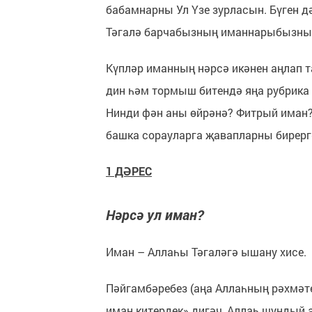
бабамнарны Ул Үзе зурласын. Бүген 
Тәгалә барчабызның иманнарыбызны 
Күпләр иманның нәрсә икәнен аңлап 
дин һәм тормыш битендә яңа рубрика
Нинди фән аны өйрәнә? Фитрый иман
башка сорауларга җавапларны бирер
1 ДӘРЕС
Нәрсә ул иман?
Иман – Аллаһы Тәгаләгә ышану хисе.
Пәйгамбәребез (аңа Аллаһның рәхмәт
иман китердек» дигәч, Аллаһ шундый а