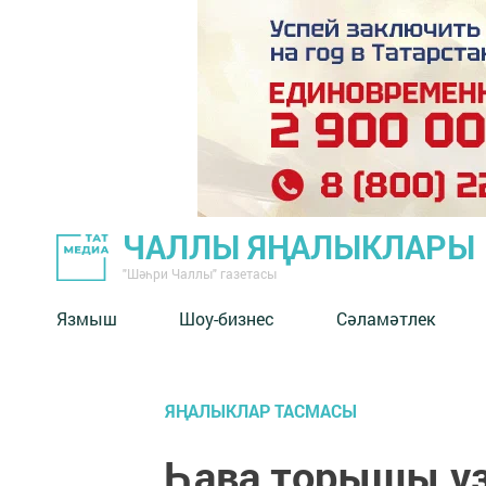
ЧАЛЛЫ ЯҢАЛЫКЛАРЫ
"Шәһри Чаллы" газетасы
Язмыш
Шоу-бизнес
Сәламәтлек
ЯҢАЛЫКЛАР ТАСМАСЫ
Һава торышы үз