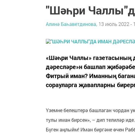
"Шәһри Чаллы"д
Алинә Баһаветдинова,
13 июль 2022 - 
«Шәһри Чаллы» газетасының д
дәресләре»н башлап җибәрәбез
Фитрый иман? Иманның баган
сорауларга җавапларны бирер
Үземне белештерә башлаган чордан ук
тулы иман бирсен», – дип телиләр ид
Бүген аңлыйм! Иман биргәне өчен Раб