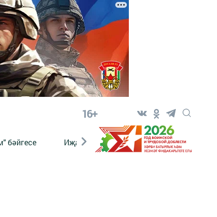
16+
" бәйгесе
Иҗат
Реклама
Онлайн язы