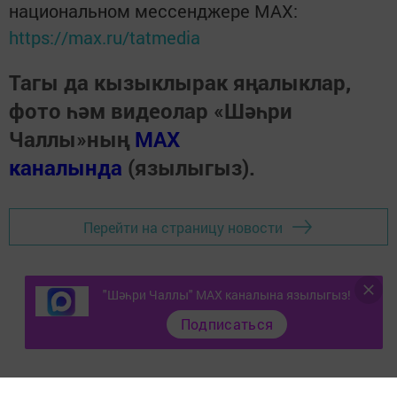
национальном мессенджере MАХ:
https://max.ru/tatmedia
Тагы да кызыклырак яңалыклар,
фото һәм видеолар «Шәһри
Чаллы»ның
MAX
каналында
(язылыгыз).
Перейти на страницу новости
"Шәһри Чаллы" MAX каналына язылыгыз!
Подписаться