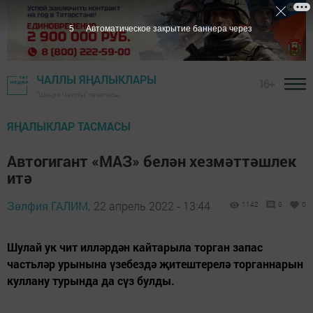
4
Автоматическое закрытие баннера через
ЧАЛЛЫ ЯҢАЛЫКЛАРЫ
16+
"Шәһри Чаллы" газетасы
ЯҢАЛЫКЛАР ТАСМАСЫ
Автогигант «МАЗ» белән хезмәттәшлек
итә
Зөлфия ГАЛИМ,
22 апрель 2022 - 13:44
1142
0
0
Шулай ук чит илләрдән кайтарыла торган запас
частьләр урынына үзебездә җитештерелә торганнарын
куллану турында да сүз булды.