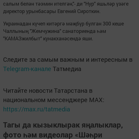
салым белән тәэмин ителгән,"- ди "Нур" яшьләр үзәге
директор урынбасары Евгений Сироткин.
Украинадан күчеп китәргә мәҗбүр булган 300 кеше
Чаллының "Жемчужина" санаториенда һәм
"КАМАЗжилбыт" кунакханәсендә яши.
Следите за самым важным и интересным в
Telegram-канале
Татмедиа
Читайте новости Татарстана в
национальном мессенджере MАХ:
https://max.ru/tatmedia
Тагы да кызыклырак яңалыклар,
фото һәм видеолар «Шәһри