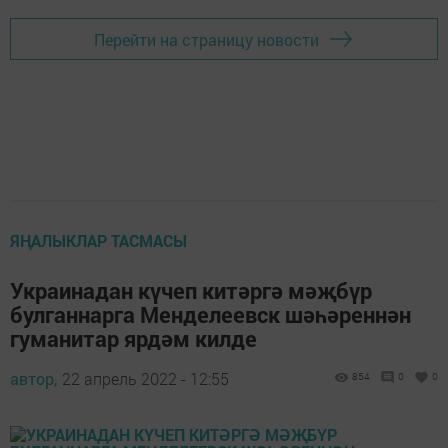
Перейти на страницу новости
ЯҢАЛЫКЛАР ТАСМАСЫ
Украинадан күчеп китәргә мәҗбүр
булганнарга Менделеевск шәһәреннән
гуманитар ярдәм килде
автор,
22 апрель 2022 - 12:55
854
0
0