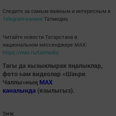
Следите за самым важным и интересным в
Telegram-канале
Татмедиа
Читайте новости Татарстана в
национальном мессенджере MАХ:
https://max.ru/tatmedia
Тагы да кызыклырак яңалыклар,
фото һәм видеолар «Шәһри
Чаллы»ның
MAX
каналында
(язылыгыз).
Теги: