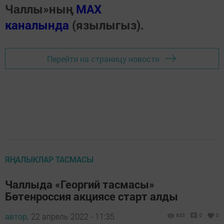
Чаллы»ның
MAX
каналында
(язылыгыз).
Перейти на страницу новости
ЯҢАЛЫКЛАР ТАСМАСЫ
Чаллыда «Георгий тасмасы»
Бөтенроссия акциясе старт алды
автор,
22 апрель 2022 - 11:35
933
0
0