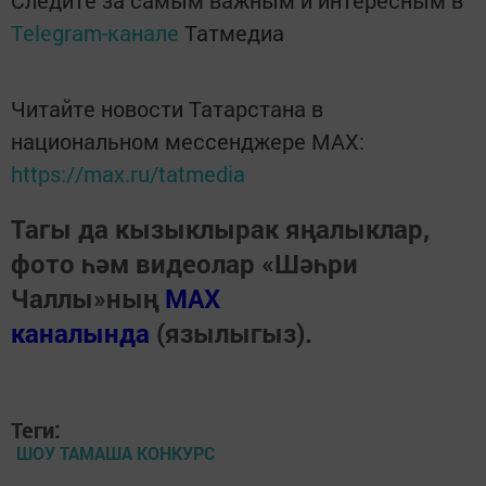
Следите за самым важным и интересным в
Telegram-канале
Татмедиа
Читайте новости Татарстана в
национальном мессенджере MАХ:
https://max.ru/tatmedia
Тагы да кызыклырак яңалыклар,
фото һәм видеолар «Шәһри
Чаллы»ның
MAX
каналында
(язылыгыз).
Теги:
ШОУ ТАМАША КОНКУРС