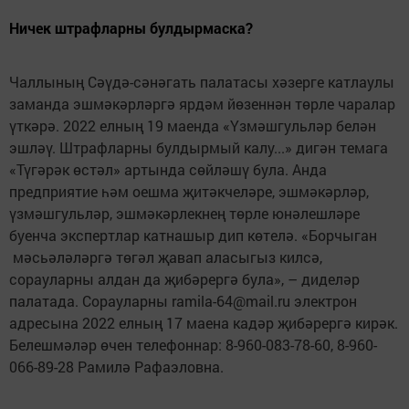
Ничек штрафларны булдырмаска?
Чаллының Сәүдә-сәнәгать палатасы хәзерге катлаулы
заманда эшмәкәрләргә ярдәм йөзеннән төрле чаралар
үткәрә. 2022 елның 19 маенда «Үзмәшгульләр белән
эшләү. Штрафларны булдырмый калу...» дигән темага
«Түгәрәк өстәл» артында сөйләшү була. Анда
предприятие һәм оешма җитәкчеләре, эшмәкәрләр,
үзмәшгульләр, эшмәкәрлекнең төрле юнәлешләре
буенча экспертлар катнашыр дип көтелә. «Борчыган
мәсьәләләргә төгәл җавап аласыгыз килсә,
сорауларны алдан да җибәрергә була», – диделәр
палатада. Сорауларны ramila-64@mail.ru электрон
адресына 2022 елның 17 маена кадәр җибәрергә кирәк.
Белешмәләр өчен телефоннар: 8-960-083-78-60, 8-960-
066-89-28 Рамилә Рафаэловна.