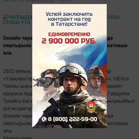
Онлайн чара «ВКонтакте» социаль челтәрендә
оештырыла һәм анда теләге булган һәркем катнаша
ала.
2022 елның 20 апреленнән 26 апреленә кадәр
«Үзәкләштерелгән китапханәләр системасы», МБУсе
Чаллы шәһәре Башкарма комитетының мәдәният
идарәсе ярдәме белән, Бөек татар шагыйре Габдулла
Тукайга багышланган #ЧитаемТукая #Тукайныукыйбыз
дигән шигъри нон-стоп уздыра.
Онлайн чара «ВКонтакте» социаль челтәрендә
оештырыла һәм анда теләге булган һәркем катнаша
ала.
Моның өчен: