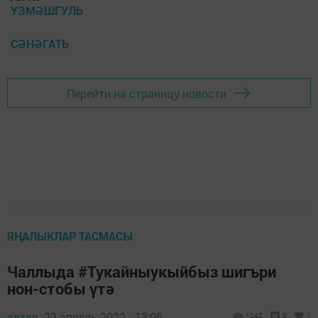
ҮЗМӘШГУЛЬ
СӘНӘГАТЬ
Перейти на страницу новости
ЯҢАЛЫКЛАР ТАСМАСЫ
Чаллыда #Тукайныукыйбыз шигъри
нон-стобы үтә
автор,
22 апрель 2022 - 13:05
1242
0
1