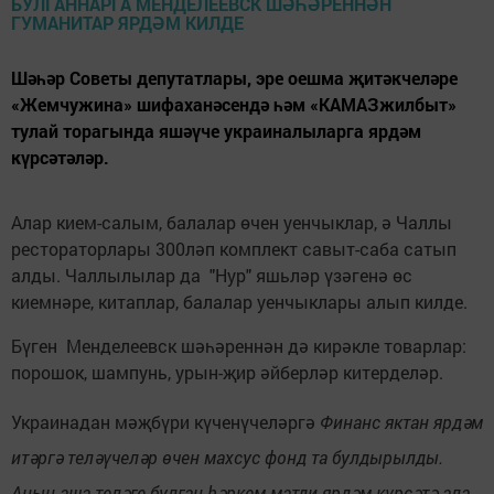
Шәһәр Советы депутатлары, эре оешма җитәкчеләре
«Жемчужина» шифаханәсендә һәм «КАМАЗжилбыт»
тулай торагында яшәүче украиналыларга ярдәм
күрсәтәләр.
Алар кием-салым, балалар өчен уенчыклар, ә Чаллы
рестораторлары 300ләп комплект савыт-саба сатып
алды. Чаллылылар да "Нур" яшьләр үзәгенә өс
киемнәре, китаплар, балалар уенчыклары алып килде.
Бүген Менделеевск шәһәреннән дә кирәкле товарлар:
порошок, шампунь, урын-җир әйберләр китерделәр.
Украинадан мәҗбүри күченүчеләргә
Финанс яктан ярдәм
итәргә теләүчеләр өчен махсус фонд та булдырылды.
Аның аша теләге булган һәркем матди ярдәм күрсәтә ала.