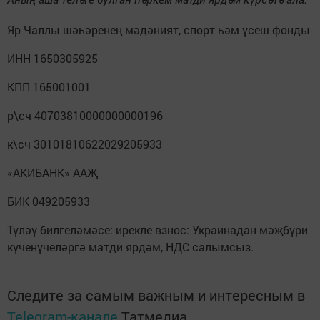
Яр Чаллы шәһәренең мәдәният, спорт һәм үсеш фонды
ИНН 1650305925
КПП 165001001
р\сч 40703810000000000196
к\сч 30101810622029205933
«АКИБАНК» ААҖ
БИК 049205933
Түләү билгеләмәсе: ирекле взнос: Украинадан мәҗбүри
күченүчеләргә матди ярдәм, НДС салымсыз.
Следите за самым важным и интересным в
Telegram-канале
Татмедиа