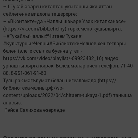
– Г.Тукай әсәрен китаптан укыганны яки яттан
сөйләгәнне видеога төшерергә;
– «ВКонтакте»да «Чаллы шәһәре Үзәк китапханәсе»
(https://vk.com/bibl_chelny) төркеменә кушылырга;
–#ТукайлыЧаллы#ЧитаемТукая#
#КультурныеЧелны#БиблиотекиЧелнов хештеглары
белән (әлеге ссылка буенча үтеп -
https://vk.com/video/playlist/-69923482_16) видео
урнаштырырга кирәк. Белешмәләр өчен телефон: 71-40-
88, 8-951-061-91-60
Тулырак мәгълүмат белән нигезләмәдә (https://
библиотека-челны.рф/wp-
content/uploads/2022/04/chitaem-tukaya-1.pdf) таныша
аласыз.
Рәйсә Салихова әзерләде