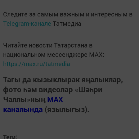
Следите за самым важным и интересным в
Telegram-канале
Татмедиа
Читайте новости Татарстана в
национальном мессенджере MАХ:
https://max.ru/tatmedia
Тагы да кызыклырак яңалыклар,
фото һәм видеолар «Шәһри
Чаллы»ның
MAX
каналында
(язылыгыз).
Теги: