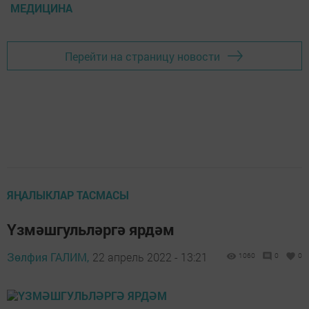
МЕДИЦИНА
Перейти на страницу новости
ЯҢАЛЫКЛАР ТАСМАСЫ
Үзмәшгульләргә ярдәм
Зөлфия ГАЛИМ,
22 апрель 2022 - 13:21
1060
0
0