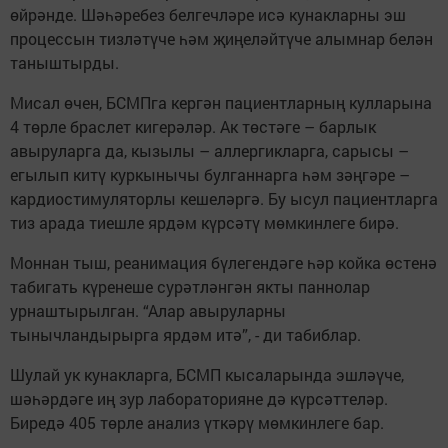
өйрәнде. Шәһәребез белгечләре исә кунакларны эш
процессын тизләтүче һәм җиңеләйтүче алымнар белән
таныштырды.
Мисал өчен, БСМПга кергән пациентларның кулларына
4 төрле браслет кигерәләр. Ак төстәге – барлык
авыруларга да, кызылы – аллергикларга, сарысы –
егылып китү куркынычы булганнарга һәм зәңгәре –
кардиостимуляторлы кешеләргә. Бу ысул пациентларга
тиз арада тиешле ярдәм күрсәтү мөмкинлеге бирә.
Моннан тыш, реанимация бүлегендәге һәр койка өстенә
табигать күренеше сурәтләнгән якты паннолар
урнаштырылган. “Алар авыруларны
тынычландырырга ярдәм итә”, - ди табиблар.
Шулай ук кунакларга, БСМП кысаларында эшләүче,
шәһәрдәге иң зур лабораторияне дә күрсәттеләр.
Биредә 405 төрле анализ үткәрү мөмкинлеге бар.