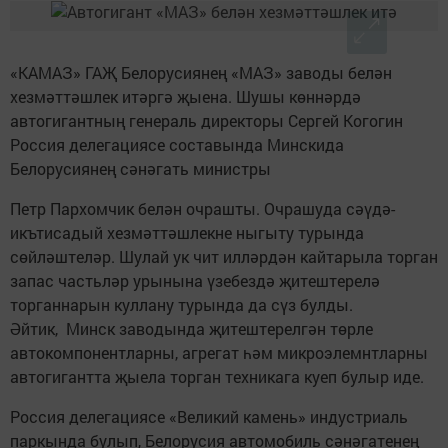
«КАМАЗ» ГАҖ Белорусиянең «МАЗ» заводы белән
хезмәттәшлек итәргә җыена. Шушы көннәрдә
автогигантның генераль директоры Сергей Когогин
Россия делегациясе составында Минскида
Белорусиянең сәнәгать министры
Петр Пархомчик белән очрашты. Очрашуда сәүдә-
икътисадый хезмәттәшлекне ныгыту турында
сөйләштеләр. Шулай ук чит илләрдән кайтарыла торган
запас частьләр урынына үзебездә җитештерелә
торганнарын куллану турында да сүз булды.
Әйтик, Минск заводында җитештерелгән төрле
автокомпонентларны, агрегат һәм микроэлемнтларны
автогигантта җыела торган техникага куеп булыр иде.
Россия делегациясе «Великий камень» индустриаль
паркында булып, Белорусия автомобиль сәнәгатенең