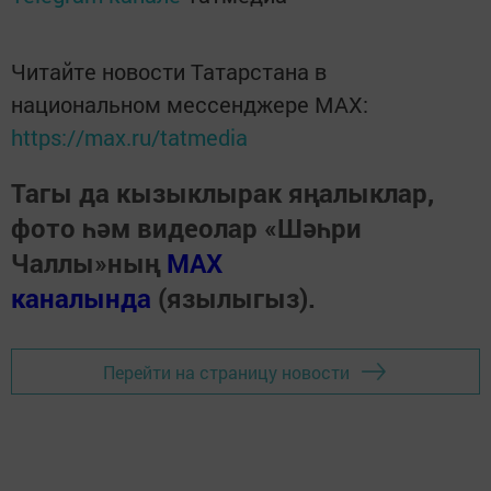
Читайте новости Татарстана в
национальном мессенджере MАХ:
https://max.ru/tatmedia
Тагы да кызыклырак яңалыклар,
фото һәм видеолар «Шәһри
Чаллы»ның
MAX
каналында
(язылыгыз).
Перейти на страницу новости