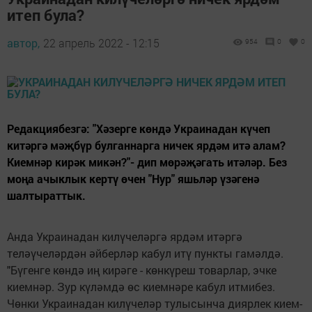
итеп була?
автор,
22 апрель 2022 - 12:15
954
0
0
Редакциябезгә: "Хәзерге көндә Украинадан күчеп
китәргә мәҗбүр булганнарга ничек ярдәм итә алам?
Киемнәр кирәк микән?"- дип мөрәҗәгать итәләр. Без
моңа ачыклык кертү өчен "Нур" яшьләр үзәгенә
шалтыраттык.
Анда Украинадан килүчеләргә ярдәм итәргә
теләүчеләрдән әйберләр кабул итү пункты гамәлдә.
"Бүгенге көндә иң кирәге - көнкүреш товарлар, эчке
киемнәр. Зур күләмдә өс киемнәре кабул итмибез.
Чөнки Украинадан килүчеләр тулысынча диярлек кием-