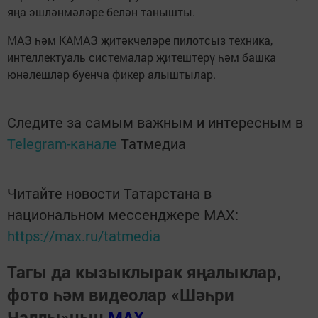
яңа эшләнмәләре белән танышты.
МАЗ һәм КАМАЗ җитәкчеләре пилотсыз техника,
интеллектуаль системалар җитештерү һәм башка
юнәлешләр буенча фикер алыштылар.
Следите за самым важным и интересным в
Telegram-канале
Татмедиа
Читайте новости Татарстана в
национальном мессенджере MАХ:
https://max.ru/tatmedia
Тагы да кызыклырак яңалыклар,
фото һәм видеолар «Шәһри
Чаллы»ның
MAX