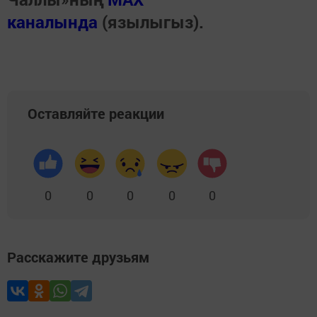
каналында
(язылыгыз).
Оставляйте реакции
0
0
0
0
0
Расскажите друзьям