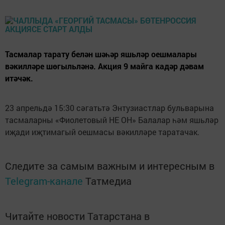
Тасмалар тарату белән шәһәр яшьләр оешмалары
вәкилләре шөгыльләнә. Акция 9 майга кадәр дәвам
итәчәк.
23 апрельдә 15:30 сәгатьтә Энтузиастлар бульварына
тасмаларны «Фиолетовый НЕ ОН» Балалар һәм яшьләр
иҗади иҗтимагый оешмасы вәкилләре таратачак.
Следите за самым важным и интересным в
Telegram-канале
Татмедиа
Читайте новости Татарстана в