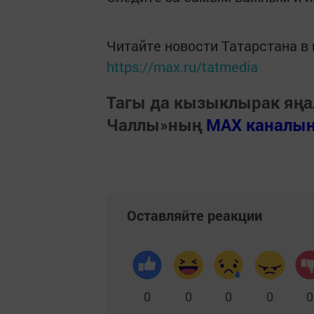
Читайте новости Татарстана 
https://max.ru/tatmedia
Тагы да кызыклырак яңа
Чаллы»ның
MAX каналы
Оставляйте реакции
0
0
0
0
0