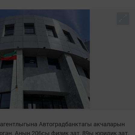
агентлыгына Автоградбанктагы акчаларын
ргән. Аның 206сы физик зат, 89ы юридик зат.