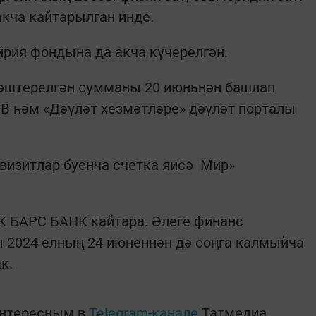
акча кайтарылган инде.
йрия фондына да акча күчерелгән.
ләштерелгән сумманы 20 июньнән башлап
В һәм «Дәүләт хезмәтләре» дәүләт порталы
квизитлар буенча счетка яисә Мир»
К БАРС БАНК кайтара. Әлеге финанс
 2024 елның 24 июненнән дә соңга калмыйча
ак.
интересным в
Telegram-канале
Татмедиа