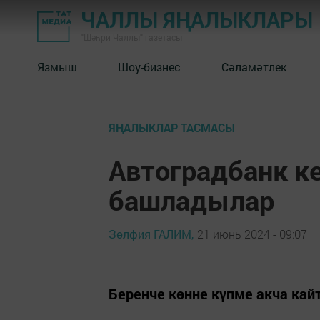
ЧАЛЛЫ ЯҢАЛЫКЛАРЫ
"Шәһри Чаллы" газетасы
Язмыш
Шоу-бизнес
Сәламәтлек
ЯҢАЛЫКЛАР ТАСМАСЫ
Автоградбанк к
башладылар
Зөлфия ГАЛИМ,
21 июнь 2024 - 09:07
Беренче көнне күпме акча кай