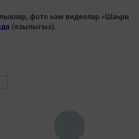
лыклар, фото һәм видеолар «Шәһри
нда
(язылыгыз).