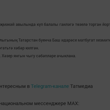
Әҗмәкәй авылында күп балалы гаиләгә төзелә торган йор
лыгының Татарстан буенча Баш идарәсе матбугат хезмәт
әгатьтә хәбәр килгән.
. Хәзер янгын чыгу сәбәпләре ачыклана.
интересным в
Telegram-канале
Татмедиа
в национальном мессенджере MАХ: