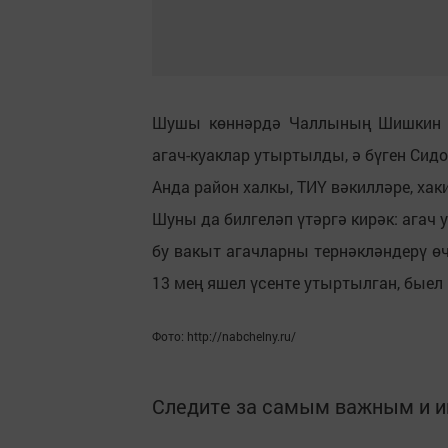
Шушы көннәрдә Чаллының Шишкин б
агач-куаклар утыртылды, ә бүген Си
Анда район халкы, ТИҮ вәкилләре, ха
Шуны да билгеләп үтәргә кирәк: агач 
бу вакыт агачларны тернәкләндерү өч
13 мең яшел үсенте утыртылган, быел
Фото: http://nabchelny.ru/
Следите за самым важным и 