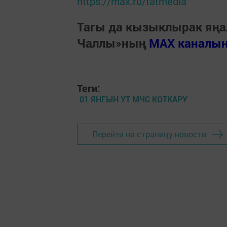
https://max.ru/tatmedia
Тагы да кызыклырак яңа
Чаллы»ның
MAX каналы
Теги:
01 ЯНГЫН УТ МЧС КОТКАРУ
Перейти на страницу новости