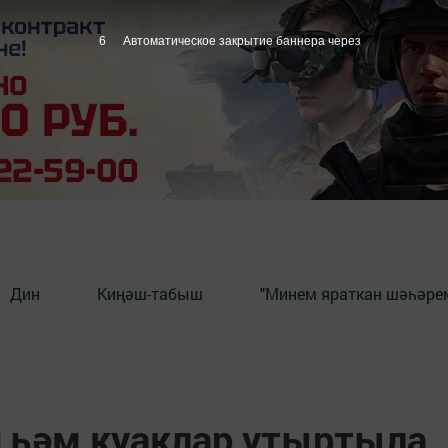
5
Автоматическое закрытие баннера через
Дин
Киңәш-табыш
"Минем яраткан шәһәрем
ч һәм куаклар утыртыла