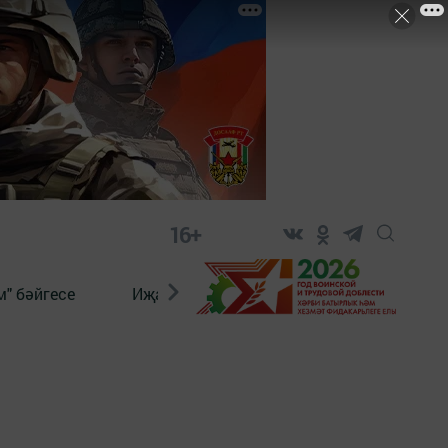
16+
" бәйгесе
Иҗат
Реклама
Онлайн язы