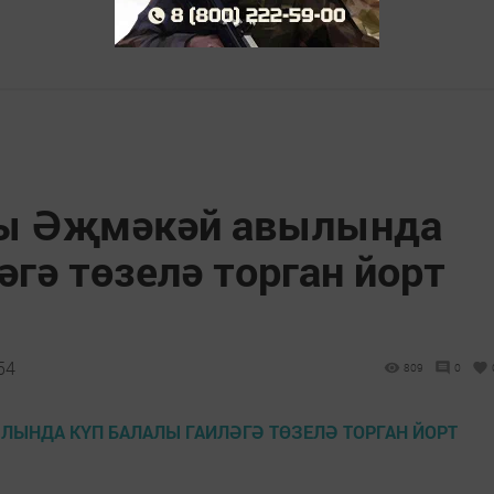
ы Әҗмәкәй авылында
әгә төзелә торган йорт
54
809
0