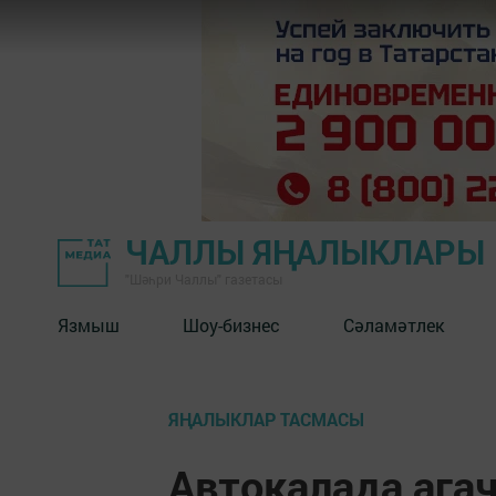
ЧАЛЛЫ ЯҢАЛЫКЛАРЫ
"Шәһри Чаллы" газетасы
Язмыш
Шоу-бизнес
Сәламәтлек
ЯҢАЛЫКЛАР ТАСМАСЫ
Автокалада ага