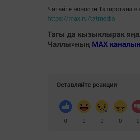
Читайте новости Татарстана 
https://max.ru/tatmedia
Тагы да кызыклырак яңа
Чаллы»ның
MAX каналы
Оставляйте реакции
0
0
0
0
0