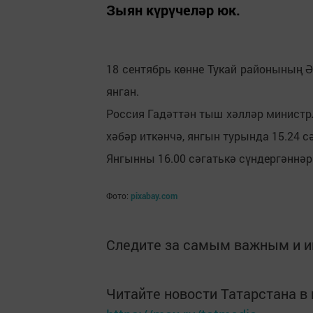
Зыян күрүчеләр юк.
18 сентябрь көнне Тукай районының 
янган.
Россия Гадәттән тыш хәлләр министр
хәбәр иткәнчә, янгын турында 15.24 с
Янгынны 16.00 сәгатькә сүндергәннәр
Фото:
pixabay.com
Следите за самым важным и 
Читайте новости Татарстана 