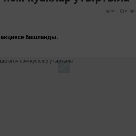
920
0
 акциясе башланды.