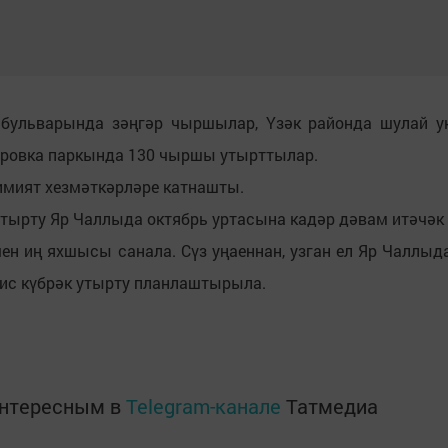
ульварында зәңгәр чыршылар, Үзәк районда шулай у
доровка паркында 130 чыршы утырттылар.
кимият хезмәткәрләре катнашты.
утырту Яр Чаллыда октябрь уртасына кадәр дәвам итәчәк 
ен иң яхшысы санала. Сүз уңаеннан, узган ел Яр Чаллыд
 ис күбрәк утырту планлаштырыла.
интересным в
Telegram-канале
Татмедиа