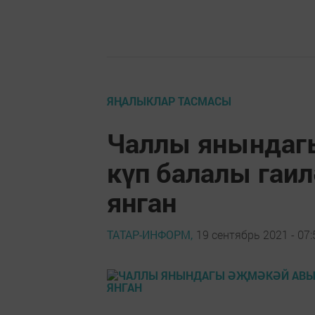
ЯҢАЛЫКЛАР ТАСМАСЫ
Чаллы янындаг
күп балалы гаил
янган
ТАТАР-ИНФОРМ,
19 сентябрь 2021 - 07: