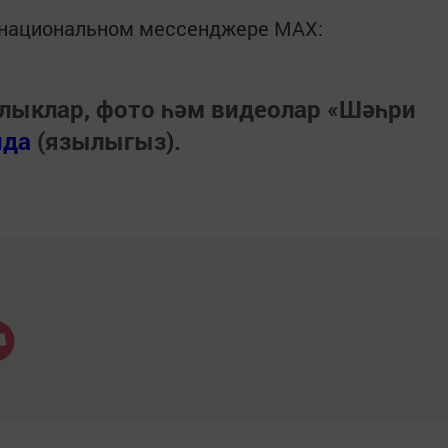
в национальном мессенджере MАХ:
лыклар, фото һәм видеолар «Шәһри
нда
(язылыгыз).