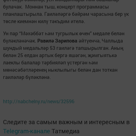
булачак. Моннан тыш, концерт программасы
планлаштырыла. Гаиләләргә бәйрәм чарасына бер үк
төсле киемнән килү тәкъдим ителә.
Ун пар “Мәхәббәт һәм тугрылык өчен” медале белән
бүләкләнәчәк.
Равилә Зарипова
әйтүенчә, Чаллыда
шундый медальләр 53 гаиләгә тапшырылган. Аның
белән 25 елдан артык бергә яшәгән, җәмгыятькә
лаеклы балалар тәрбияләп үстергән һәм
мөнәсәбәтләренең ныклылыгы белән дан тоткан
гаиләләр бүләкләнә.
http://nabchelny.ru/news/32596
Следите за самым важным и интересным в
Telegram-канале
Татмедиа