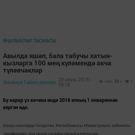
ЯҢАЛЫКЛАР ТАСМАСЫ
Авылда яшәп, бала табучы хатын-
кызларга 100 мең күләмендә акча
түләячәкләр
28 июнь 2018 -
Эльвира Гайнетдинова,
1409
0
0
09:18
Бу карар үз көченә инде 2018 елның 1 январеннән
кергән иде.
Шушы көннәрдә Татарстан Республикасы Министрлыгы кабинеты
тарафыннан яңа төрле үзгәреш гамәлгә кертелде.