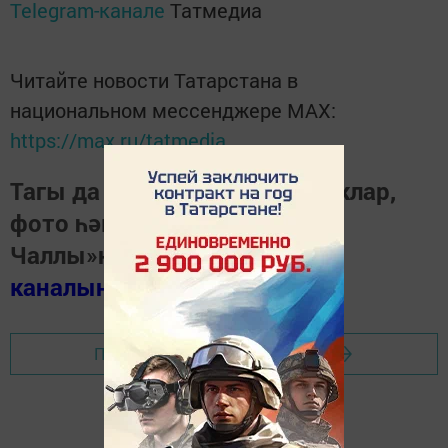
Telegram-канале
Татмедиа
Читайте новости Татарстана в
национальном мессенджере MАХ:
https://max.ru/tatmedia
Тагы да кызыклырак яңалыклар,
фото һәм видеолар «Шәһри
Чаллы»ның
MAX
каналында
(язылыгыз).
Перейти на страницу новости