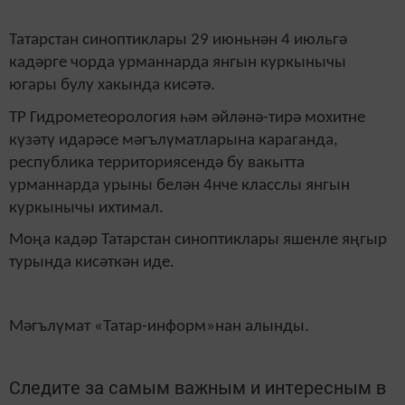
Татарстан синоптиклары 29 июньнән 4 июльгә
кадәрге чорда урманнарда янгын куркынычы
югары булу хакында кисәтә.
ТР Гидрометеорология һәм әйләнә-тирә мохитне
күзәтү идарәсе мәгълүматларына караганда,
республика территориясендә бу вакытта
урманнарда урыны белән 4нче класслы янгын
куркынычы ихтимал.
Моңа кадәр Татарстан синоптиклары яшенле яңгыр
турында кисәткән иде.
Мәгълүмат «Татар-информ»нан алынды.
Следите за самым важным и интересным в