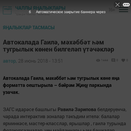
ЧАЛЛЫ ЯҢАЛЫКЛАРЫ
16+
5
Автоматическое закрытие баннера через
"Шәһри Чаллы" газетасы
ЯҢАЛЫКЛАР ТАСМАСЫ
Автокалада Гаилә, мәхәббәт һәм
тугрылык көнен билгеләп үтәчәкләр
автор,
28 июнь 2018 - 13:51
1444
0
0
Автокалада Гаилә, мәхәббәт һәм тугрылык көне яңа
форматта оештырыла – бәйрәм Җиңү паркында
узачак.
ЗАГС идарәсе башлыгы
Равилә Зарипова
белдерүенчә,
чарада интерактив зоналар тәкъдим ителә: балалар
ярминкәсе, мастер-класслар, ярышлар , гаилә турында
фотокүргәзмәләр, уен мәйданнары һәм башкалар