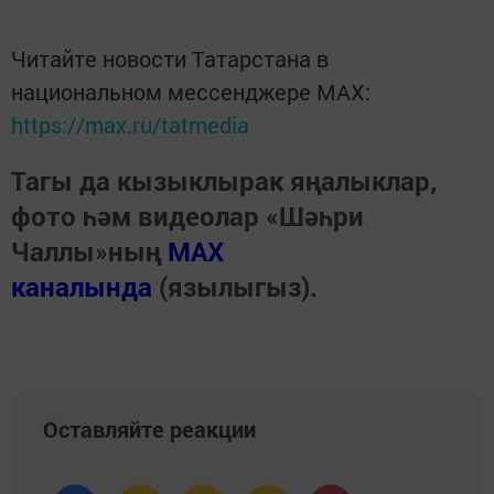
Читайте новости Татарстана в
национальном мессенджере MАХ:
https://max.ru/tatmedia
Тагы да кызыклырак яңалыклар,
фото һәм видеолар «Шәһри
Чаллы»ның
MAX
каналында
(язылыгыз).
Оставляйте реакции