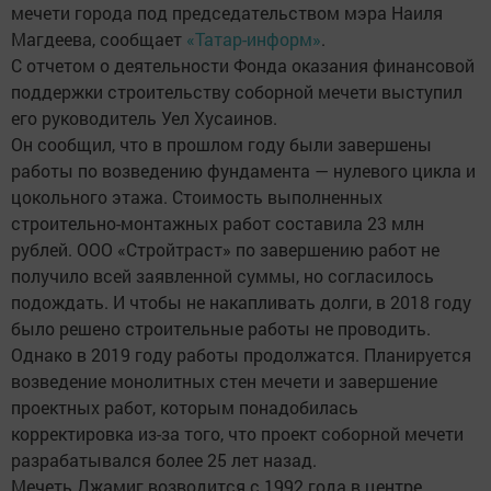
мечети города под председательством мэра Наиля
Магдеева, сообщает
«Татар-информ»
.
С отчетом о деятельности Фонда оказания финансовой
поддержки строительству соборной мечети выступил
его руководитель Уел Хусаинов.
Он сообщил, что в прошлом году были завершены
работы по возведению фундамента — нулевого цикла и
цокольного этажа. Стоимость выполненных
строительно-монтажных работ составила 23 млн
рублей. ООО «Стройтраст» по завершению работ не
получило всей заявленной суммы, но согласилось
подождать. И чтобы не накапливать долги, в 2018 году
было решено строительные работы не проводить.
Однако в 2019 году работы продолжатся. Планируется
возведение монолитных стен мечети и завершение
проектных работ, которым понадобилась
корректировка из-за того, что проект соборной мечети
разрабатывался более 25 лет назад.
Мечеть Джамиг возводится с 1992 года в центре