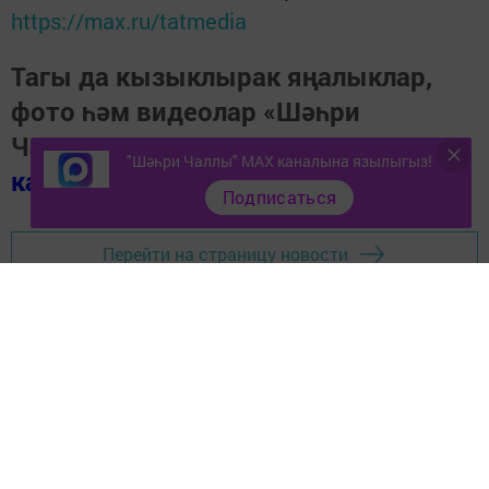
https://max.ru/tatmedia
Тагы да кызыклырак яңалыклар,
фото һәм видеолар «Шәһри
Чаллы»ның
MAX
"Шәһри Чаллы" MAX каналына язылыгыз!
каналында
(язылыгыз).
Подписаться
Перейти на страницу новости