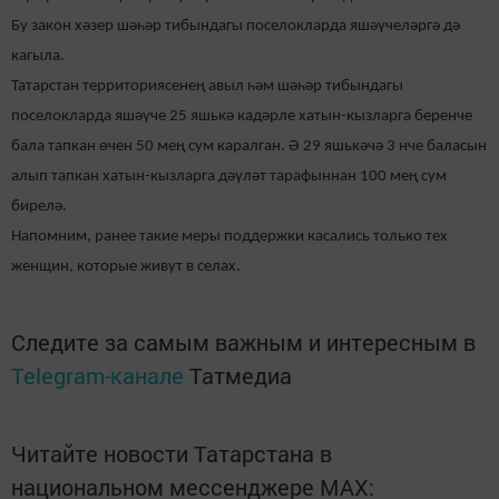
Бу закон хәзер шәһәр тибындагы поселокларда яшәүчеләргә дә
кагыла.
Татарстан территориясенең авыл һәм шәһәр тибындагы
поселокларда яшәүче 25 яшькә кадәрле хатын-кызларга беренче
бала тапкан өчен 50 мең сум каралган. Ә 29 яшькәчә 3 нче баласын
алып тапкан хатын-кызларга дәүләт тарафыннан 100 мең сум
бирелә.
Напомним, ранее такие меры поддержки касались только тех
женщин, которые живут в селах.
Следите за самым важным и интересным в
Telegram-канале
Татмедиа
Читайте новости Татарстана в
национальном мессенджере MАХ: