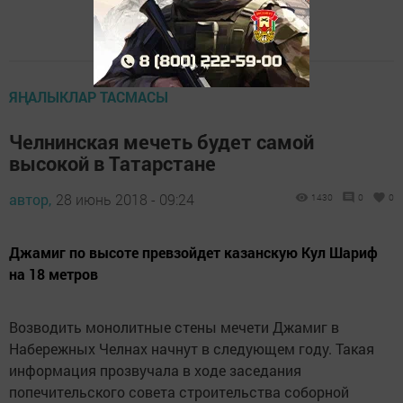
ЯҢАЛЫКЛАР ТАСМАСЫ
Челнинская мечеть будет самой
высокой в Татарстане
автор,
28 июнь 2018 - 09:24
1430
0
0
Джамиг по высоте превзойдет казанскую Кул Шариф
на 18 метров
Возводить монолитные стены мечети Джамиг в
Набережных Челнах начнут в следующем году. Такая
информация прозвучала в ходе заседания
попечительского совета строительства соборной