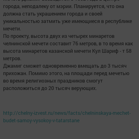
города, неподалеку от мэрии. Планируется, что она
должна стать украшением города и своей
уникальностью затмить уже имеющиеся в республике
мечети.
По проекту, высота двух из четырех минаретов
челнинской мечети составит 76 метров, в то время как
высота минаретов казанской мечети Кул Шариф - т 58
метров.
Джамиг сможет одновременно вмещать до 3 тысяч
прихожан. Помимо этого, на площади перед мечетью
во время религиозных праздников смогут
расположиться до 20 тысяч верующих.
http://chelny-izvest.ru/news/facts/chelninskaya-mechet-
budet-samoy-vysokoy-v-tatarstane