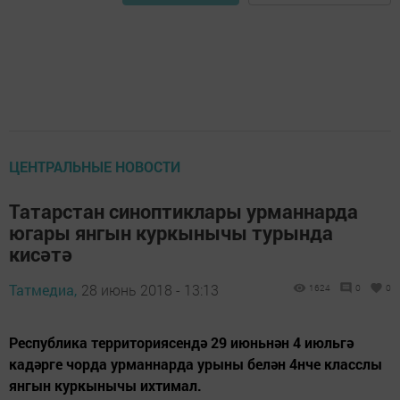
ЦЕНТРАЛЬНЫЕ НОВОСТИ
Татарстан синоптиклары урманнарда
югары янгын куркынычы турында
кисәтә
Татмедиа,
28 июнь 2018 - 13:13
1624
0
0
Республика территориясендә 29 июньнән 4 июльгә
кадәрге чорда урманнарда урыны белән 4нче класслы
янгын куркынычы ихтимал.