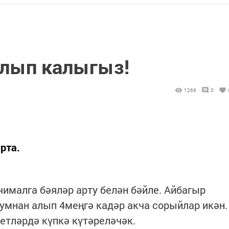
лып калыгыз!
1266
0
рта.
чималга бәяләр арту белән бәйле. Айбагыр
умнан алып 4меңгә кадәр акча сорыйлар икән.
етләрдә күпкә күтәреләчәк.