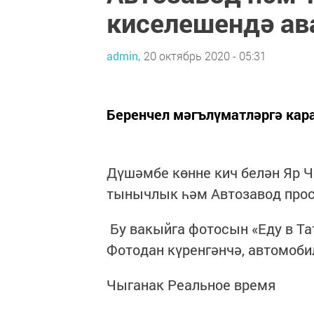
киселешендә ав
admin,
20 октябрь 2020 - 05:31
Беренчел мәгълүматләргә кар
Дүшәмбе көнне кич белән Яр 
тынычлык һәм Автозавод прос
Бу вакыйга фотосын «Еду в Т
Фотодан күренгәнчә, автомобил
Чыганак Реальное время