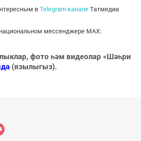
интересным в
Telegram-канале
Татмедиа
в национальном мессенджере MАХ:
лыклар, фото һәм видеолар «Шәһри
нда
(язылыгыз).