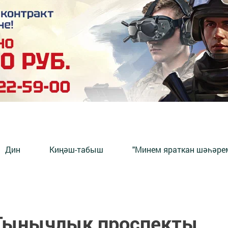
Дин
Киңәш-табыш
"Минем яраткан шәһәрем
 Тынычлык проспекты