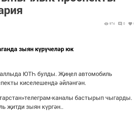
ария
974
0
аганда зыян күрүчеләр юк
Чаллыда ЮТҺ булды. Җиңел автомобиль
пекты киселешендә әйләнгән.
атарстан»телеграм-каналы бастырып чыгарды.
ь җитди зыян күргән..