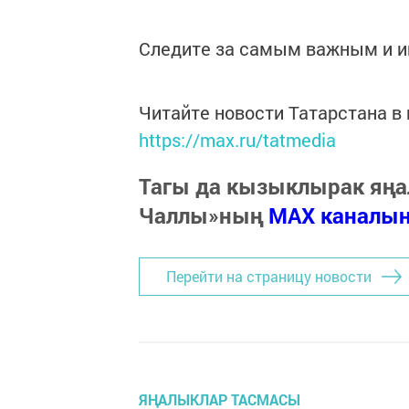
Следите за самым важным и 
Читайте новости Татарстана 
https://max.ru/tatmedia
Тагы да кызыклырак яңа
Чаллы»ның
MAX каналы
Перейти на страницу новости
ЯҢАЛЫКЛАР ТАСМАСЫ