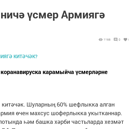
ничә үсмер Армиягә
1166
0
коранавируска карамыйча үсмерләрне
а китәчәк. Шуларның 60% шефлыкка алган
 армия өчен махсус шоферлыкка укытканнар.
лотында һәм башка хәрби частьларда хезмәт