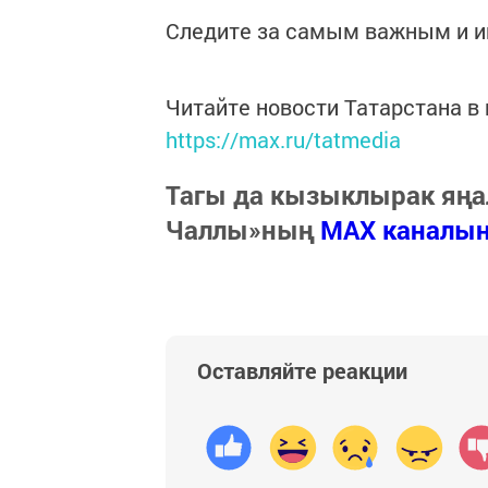
Следите за самым важным и 
Читайте новости Татарстана 
https://max.ru/tatmedia
Тагы да кызыклырак яңа
Чаллы»ның
MAX каналы
Оставляйте реакции