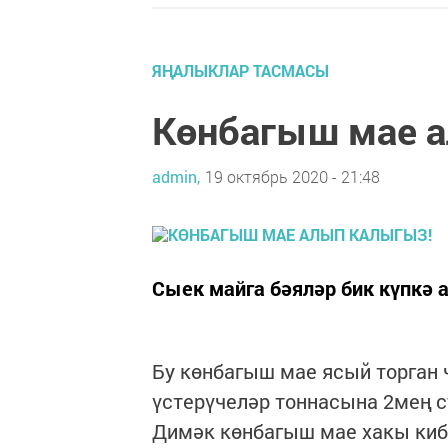
ЯҢАЛЫКЛАР ТАСМАСЫ
Көнбагыш мае а
admin,
19 октябрь 2020 - 21:48
Сыек майга бәяләр бик күпкә а
Бу көнбагыш мае ясый торган 
үстерүчеләр тоннасына 2мең с
Димәк көнбагыш мае хакы киб