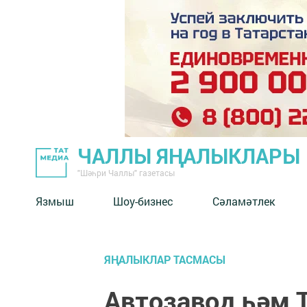
ЧАЛЛЫ ЯҢАЛЫКЛАРЫ
"Шәһри Чаллы" газетасы
Язмыш
Шоу-бизнес
Сәламәтлек
ЯҢАЛЫКЛАР ТАСМАСЫ
Автозавод һәм