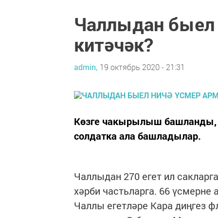
Чаллыдан быел 
китәчәк?
admin,
19 октябрь 2020 - 21:31
Көзге чакырылыш башланды, 
солдатка ала башладылар.
Чаллыдан 270 егет ил сакларг
хәрби частьларга. 66 үсмерне
Чаллы егетләре Кара диңгез ф