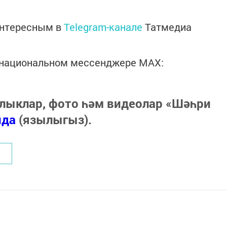
интересным в
Telegram-канале
Татмедиа
в национальном мессенджере MАХ:
лыклар, фото һәм видеолар «Шәһри
нда
(язылыгыз).