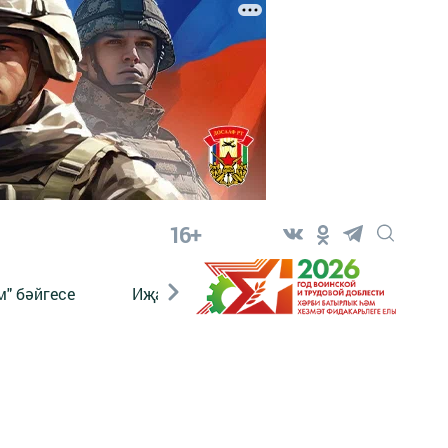
16+
" бәйгесе
Иҗат
Реклама
Онлайн язы