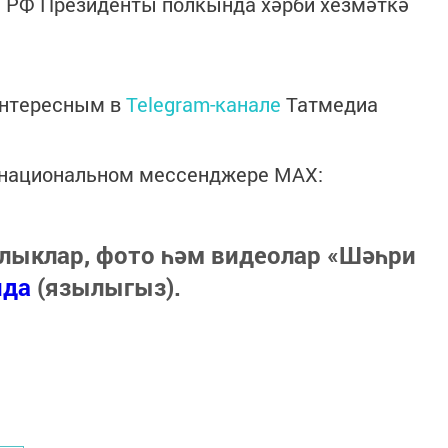
ә РФ Президенты полкында хәрби хезмәткә
интересным в
Telegram-канале
Татмедиа
в национальном мессенджере MАХ:
лыклар, фото һәм видеолар «Шәһри
нда
(язылыгыз).