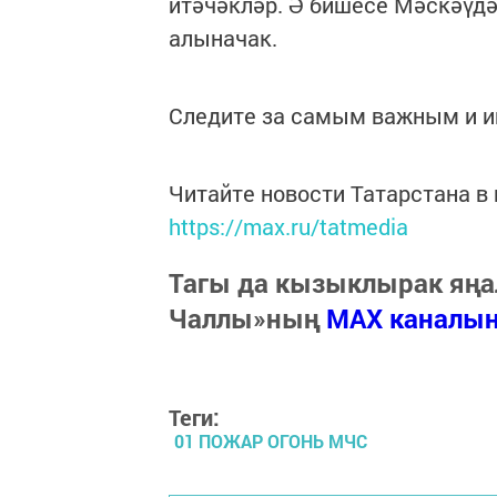
итәчәкләр. Ә бишесе Мәскәүд
алыначак.
Следите за самым важным и 
Читайте новости Татарстана 
https://max.ru/tatmedia
Тагы да кызыклырак яңа
Чаллы»ның
MAX каналы
Теги:
01 ПОЖАР ОГОНЬ МЧС