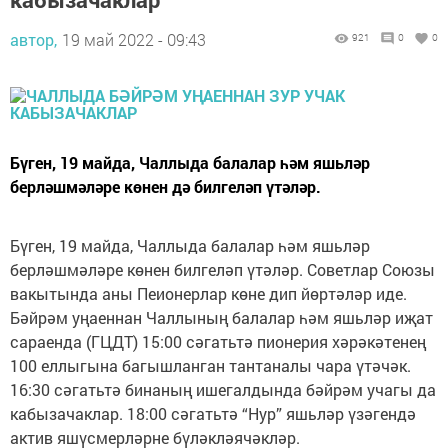
автор,
19 май 2022 - 09:43
921
0
0
Бүген, 19 майда, Чаллыда балалар һәм яшьләр
берләшмәләре көнен дә билгеләп үтәләр.
Бүген, 19 майда, Чаллыда балалар һәм яшьләр
берләшмәләре көнен билгеләп үтәләр. Советлар Союзы
вакытында аны Пеионерлар көне дип йөртәләр иде.
Бәйрәм уңаеннан Чаллының балалар һәм яшьләр иҗат
сараенда (ГЦДТ) 15:00 сәгатьтә пионерия хәрәкәтенең
100 еллыгына багышланган тантаналы чара үтәчәк.
16:30 сәгатьтә бинаның ишегалдында бәйрәм учагы да
кабызачаклар. 18:00 сәгатьтә “Нур” яшьләр үзәгендә
актив яшүсмерләрне бүләкләячәкләр.