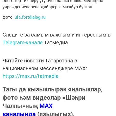
әлеге төр тикшерү үтү өчен башка башка медицина
учреждениеләренә җибәрергә мәҗбүр булган.
фото:
ufa.fortdialog.ru
Следите за самым важным и интересным в
Telegram-канале
Татмедиа
Читайте новости Татарстана в
национальном мессенджере MАХ:
https://max.ru/tatmedia
Тагы да кызыклырак яңалыклар,
фото һәм видеолар «Шәһри
Чаллы»ның
MAX
каналында
(язылыгыз).