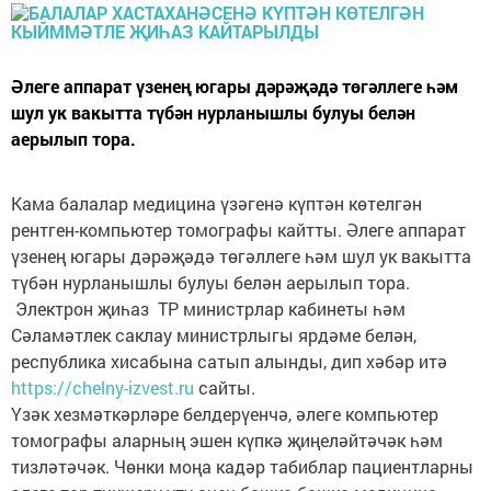
Әлеге аппарат үзенең югары дәрәҗәдә төгәллеге һәм
шул ук вакытта түбән нурланышлы булуы белән
аерылып тора.
Кама балалар медицина үзәгенә күптән көтелгән
рентген-компьютер томографы кайтты. Әлеге аппарат
үзенең югары дәрәҗәдә төгәллеге һәм шул ук вакытта
түбән нурланышлы булуы белән аерылып тора.
Электрон җиһаз ТР министрлар кабинеты һәм
Сәламәтлек саклау министрлыгы ярдәме белән,
республика хисабына сатып алынды, дип хәбәр итә
https://chelny-izvest.ru
сайты.
Үзәк хезмәткәрләре белдерүенчә, әлеге компьютер
томографы аларның эшен күпкә җиңеләйтәчәк һәм
тизләтәчәк. Чөнки моңа кадәр табиблар пациентларны