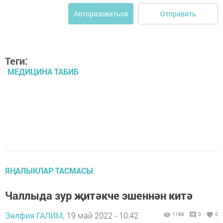
Отправить
Авторизоваться
Теги:
МЕДИЦИНА ТАБИБ
ЯҢАЛЫКЛАР ТАСМАСЫ
Чаллыда зур җитәкче эшеннән китә
Зөлфия ГАЛИМ,
19 май 2022 - 10:42
1189
0
0