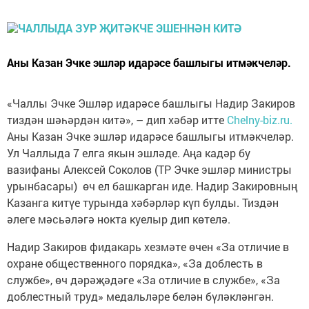
Аны Казан Эчке эшләр идарәсе башлыгы итмәкчеләр.
«Чаллы Эчке Эшләр идарәсе башлыгы Надир Закиров
тиздән шәһәрдән китә», – дип хәбәр итте
Chelny-biz.ru.
Аны Казан Эчке эшләр идарәсе башлыгы итмәкчеләр.
Ул Чаллыда 7 елга якын эшләде. Аңа кадәр бу
вазифаны Алексей Соколов (ТР Эчке эшләр министры
урынбасары) өч ел башкарган иде. Надир Закировның
Казанга китүе турында хәбәрләр күп булды. Тиздән
әлеге мәсьәләгә нокта куелыр дип көтелә.
Надир Закиров фидакарь хезмәте өчен «За отличие в
охране общественного порядка», «За доблесть в
службе», өч дәрәҗәдәге «За отличие в службе», «За
доблестный труд» медальләре белән бүләкләнгән.