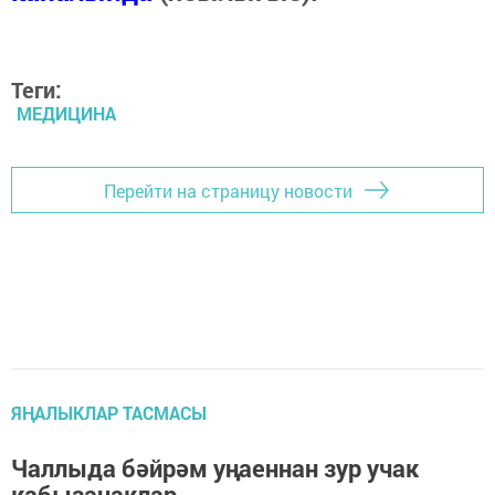
Теги:
МЕДИЦИНА
Перейти на страницу новости
ЯҢАЛЫКЛАР ТАСМАСЫ
Чаллыда бәйрәм уңаеннан зур учак
кабызачаклар