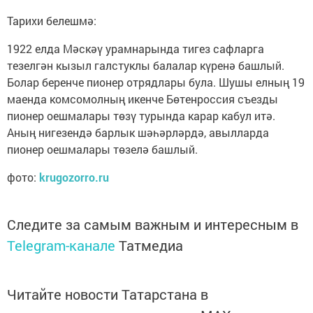
Тарихи белешмә:
1922 елда Мәскәү урамнарында тигез сафларга
тезелгән кызыл галстуклы балалар күренә башлый.
Болар беренче пионер отрядлары була. Шушы елның 19
маенда комсомолның икенче Бөтенроссия съезды
пионер оешмалары төзү турында карар кабул итә.
Аның нигезендә барлык шәһәрләрдә, авылларда
пионер оешмалары төзелә башлый.
фото:
krugozorro.ru
Следите за самым важным и интересным в
Telegram-канале
Татмедиа
Читайте новости Татарстана в