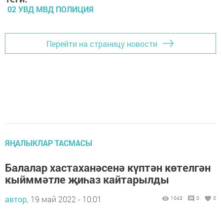
02 УВД МВД ПОЛИЦИЯ
Перейти на страницу новости
ЯҢАЛЫКЛАР ТАСМАСЫ
Балалар хастаханәсенә күптән көтелгән
кыйммәтле җиһаз кайтарылды
автор,
19 май 2022 - 10:01
1043
0
0