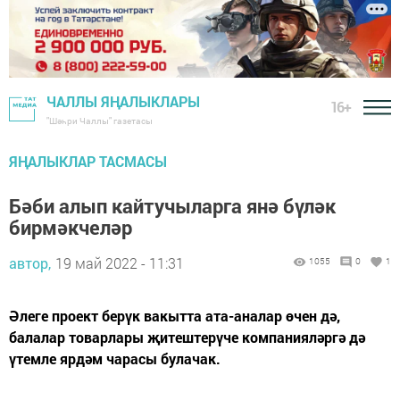
ЧАЛЛЫ ЯҢАЛЫКЛАРЫ
16+
"Шәһри Чаллы" газетасы
ЯҢАЛЫКЛАР ТАСМАСЫ
Бәби алып кайтучыларга янә бүләк
бирмәкчеләр
автор,
19 май 2022 - 11:31
1055
0
1
Әлеге проект берүк вакытта ата-аналар өчен дә,
балалар товарлары җитештерүче компанияләргә дә
үтемле ярдәм чарасы булачак.