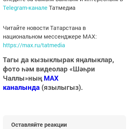
Telegram-канале
Татмедиа
Читайте новости Татарстана в
национальном мессенджере MАХ:
https://max.ru/tatmedia
Тагы да кызыклырак яңалыклар,
фото һәм видеолар «Шәһри
Чаллы»ның
MAX
каналында
(язылыгыз).
Оставляйте реакции