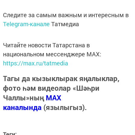
Следите за самым важным и интересным в
Telegram-канале
Татмедиа
Читайте новости Татарстана в
национальном мессенджере MАХ:
https://max.ru/tatmedia
Тагы да кызыклырак яңалыклар,
фото һәм видеолар «Шәһри
Чаллы»ның
MAX
каналында
(язылыгыз).
Теги: