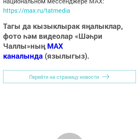
национальном мессенджере MАХ:
https://max.ru/tatmedia
Тагы да кызыклырак яңалыклар,
фото һәм видеолар «Шәһри
Чаллы»ның
MAX
каналында
(язылыгыз).
Перейти на страницу новости