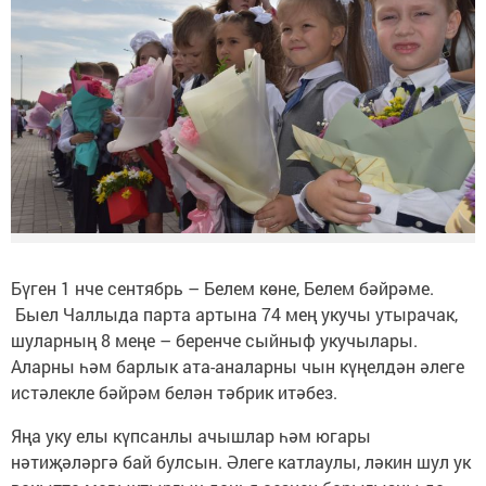
Бүген 1 нче сентябрь – Белем көне, Белем бәйрәме.
Быел Чаллыда парта артына 74 мең укучы утырачак,
шуларның 8 меңе – беренче сыйныф укучылары.
Аларны һәм барлык ата-аналарны чын күңелдән әлеге
истәлекле бәйрәм белән тәбрик итәбез.
Яңа уку елы күпсанлы ачышлар һәм югары
нәтиҗәләргә бай булсын. Әлеге катлаулы, ләкин шул ук