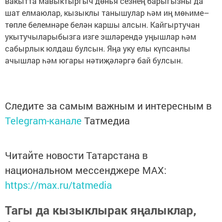
вакытта мавыктыргыч дөнья сезнең барыгызны да
шат елмаюлар, кызыклы танышулар һәм иң мөһиме–
төпле белемнәре белән каршы алсын. Кайгыртучан
укытучыларыбызга изге эшләрендә уңышлар һәм
сабырлык юлдаш булсын. Яңа уку елы күпсанлы
ачышлар һәм югары нәтиҗәләргә бай булсын.
Следите за самым важным и интересным в
Telegram-канале
Татмедиа
Читайте новости Татарстана в
национальном мессенджере MАХ:
https://max.ru/tatmedia
Тагы да кызыклырак яңалыклар,