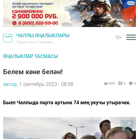
ЧАЛЛЫ ЯҢАЛЫКЛАРЫ
16+
"Шәһри Чаллы" газетасы
ЯҢАЛЫКЛАР ТАСМАСЫ
Белем көне белән!
автор,
1 сентябрь 2023 - 08:58
835
0
0
Быел Чаллыда парта артына 74 мең укучы утырачак.