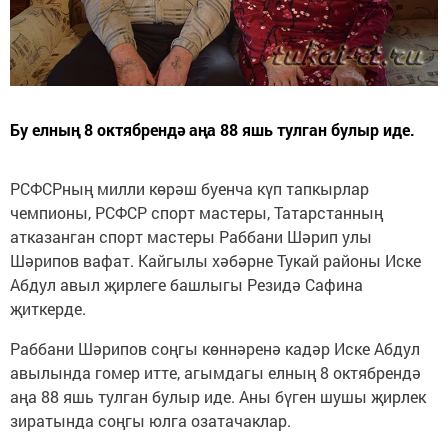
Бу елның 8 октябрендә аңа 88 яшь тулган булыр иде.
РСФСРның милли көрәш буенча күп тапкырлар
чемпионы, РСФСР спорт мастеры, Татарстанның
атказанган спорт мастеры Раббани Шәрип улы
Шәрипов вафат. Кайгылы хәбәрне Тукай районы Иске
Абдул авыл җирлеге башлыгы Резидә Сафина
җиткерде.
Раббани Шәрипов соңгы көннәренә кадәр Иске Абдул
авылында гомер итте, агымдагы елның 8 октябрендә
аңа 88 яшь тулган булыр иде. Аны бүген шушы җирлек
зиратында соңгы юлга озатачаклар.