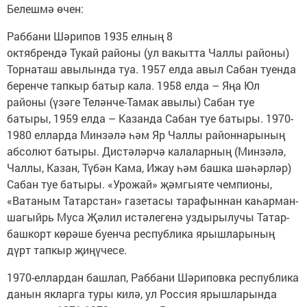
Белешмә өчен:
Раббани Шәрипов 1935 елның 8
октябрендә Тукай районы (ул вакытта Чаллы районы)
Торнаташ авылында туа. 1957 елда авыл Сабан туенда
беренче тапкыр батыр кала. 1958 елда – Яңа Юл
районы (үзәге Теләнче-Тамак авылы) Сабан туе
батыры, 1959 елда – Казанда Сабан туе батыры. 1970-
1980 елларда Минзәлә һәм Яр Чаллы районнарының
абсолют батыры. Дистәләрчә калаларның (Минзәлә,
Чаллы, Казан, Түбән Кама, Ижау һәм башка шәһәрләр)
Сабан туе батыры. «Урожай» җәмгыяте чемпионы,
«Ватаным Татарстан» газетасы тарафыннан каһарман-
шагыйрь Муса Җәлил истәлегенә уздырылучы Татар-
башкорт көрәше буенча республика ярышларының
дүрт тапкыр җиңүчесе.
1970-еллардан башлап, Раббани Шәриповка республика
данын якларга туры килә, ул Россия ярышларында