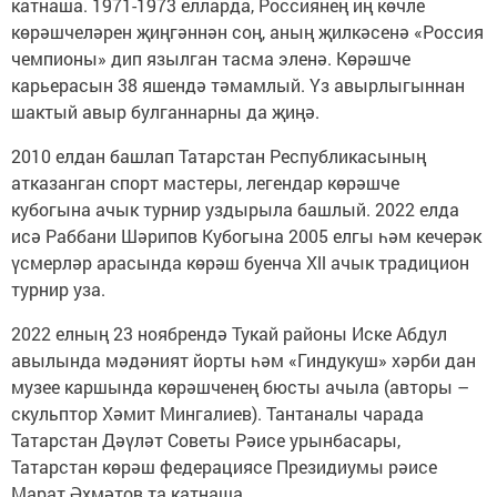
катнаша. 1971-1973 елларда, Россиянең иң көчле
көрәшчеләрен җиңгәннән соң, аның җилкәсенә «Россия
чемпионы» дип язылган тасма эленә. Көрәшче
карьерасын 38 яшендә тәмамлый. Үз авырлыгыннан
шактый авыр булганнарны да җиңә.
2010 елдан башлап Татарстан Республикасының
атказанган спорт мастеры, легендар көрәшче
кубогына ачык турнир уздырыла башлый. 2022 елда
исә Раббани Шәрипов Кубогына 2005 елгы һәм кечерәк
үсмерләр арасында көрәш буенча Xll ачык традицион
турнир уза.
2022 елның 23 ноябрендә Тукай районы Иске Абдул
авылында мәдәният йорты һәм «Гиндукуш» хәрби дан
музее каршында көрәшченең бюсты ачыла (авторы –
скульптор Хәмит Мингалиев). Тантаналы чарада
Татарстан Дәүләт Советы Рәисе урынбасары,
Татарстан көрәш федерациясе Президиумы рәисе
Марат Әхмәтов та катнаша.