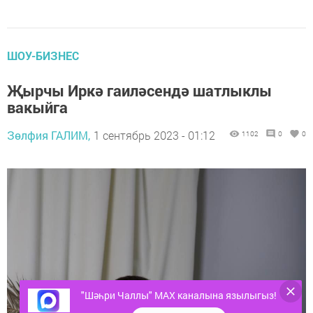
ШОУ-БИЗНЕС
Җырчы Иркә гаиләсендә шатлыклы
вакыйга
Зөлфия ГАЛИМ,
1 сентябрь 2023 - 01:12
1102
0
0
"Шәһри Чаллы" MAX каналына язылыгыз!