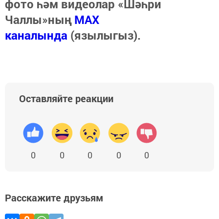
фото һәм видеолар «Шәһри
Чаллы»ның
MAX
каналында
(язылыгыз).
Оставляйте реакции
0
0
0
0
0
Расскажите друзьям