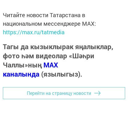
Читайте новости Татарстана в
национальном мессенджере MАХ:
https://max.ru/tatmedia
Тагы да кызыклырак яңалыклар,
фото һәм видеолар «Шәһри
Чаллы»ның
MAX
каналында
(язылыгыз).
Перейти на страницу новости