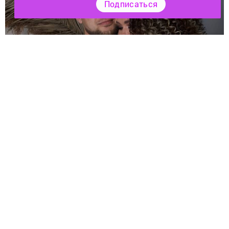
Подписаться
Аның ире чираттагы ялга кайтты.
Татарстанның һәм Башкортостанның атказанган
артисты Иркә гаиләсендә шатлыклы вакыйга.
Кызларын яңа уку елында белем дөньясына озатырга
аның яраткан ире Артур махсус хәрби операция
зонасыннан ике атналык чираттагы ялга кайтты.