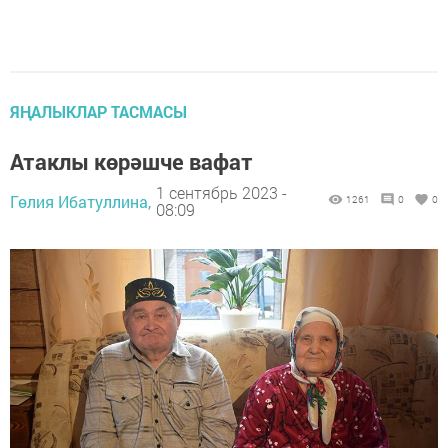
ЯҢАЛЫКЛАР ТАСМАСЫ
Атаклы көрәшче вафат
1 сентябрь 2023 -
Гөлия Ибатуллина,
1261
0
0
08:09