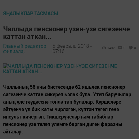
ЯҢАЛЫКЛАР ТАСМАСЫ
Чаллыда пенсионер үзен-үзе сигезенче
каттан аткан...
Главный редактор
5 февраль 2018 -
1492
0
0
филиала,
07:16
Чаллының 56 нчы бистәсендә 62 яшьлек пенсионер
сигезенче каттан сикереп һәлак була. Үтеп баручылар
аның үле гәүдәсенә төнлә тап булалар. Күршеләре
әйтүенчә ул бик каты чирләгән, күптән түгел генә
инсульт кичергән. Тикшерүчеләр һәм табиблар
пенсионер үзе теләп үлемгә барган дигән фаразны
әйтәләр.