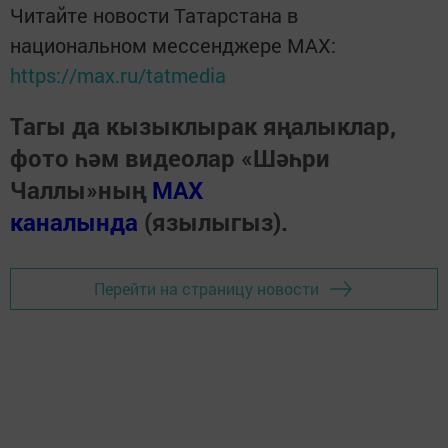
Читайте новости Татарстана в
национальном мессенджере MАХ:
https://max.ru/tatmedia
Тагы да кызыклырак яңалыклар,
фото һәм видеолар «Шәһри
Чаллы»ның
MAX
каналында
(язылыгыз).
Перейти на страницу новости