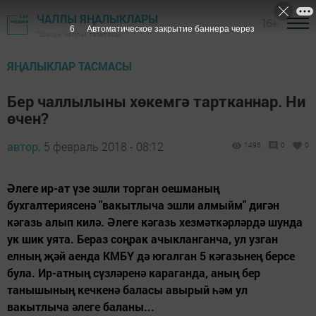
ЧАЛЛЫ ЯҢАЛЫКЛАРЫ
16+
5
Автоматическое закрытие баннера через
"Шәһри Чаллы" газетасы
ЯҢАЛЫКЛАР ТАСМАСЫ
Бер чаллылыны хөкемгә тартканнар. Ни
өчен?
автор,
5 февраль 2018 - 08:12
1495
0
0
Әлеге ир-ат үзе эшли торган оешманың
бухгалтериясенә "вакытлыча эшли алмыйм" дигән
кәгазь алып килә. Әлеге кәгазь хезмәткәрләрдә шунда
ук шик уята. Бераз соңрак ачыкланганча, ул узган
елның җәй аенда КМБҮ дә югалган 5 кәгазьнең берсе
була. Ир-атның сүзләренә караганда, аның бер
танышының кечкенә баласы авырый һәм ул
вакытлыча әлеге баланы...