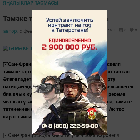
ЯҢАЛЫКЛАР ТАСМАСЫ
Тәмәке тартучылар өчен куртка
автор,
5 февраль 2018 - 07:42
1638
0
0
￼Сан-Францискода кием тегүче Фиона Карсвелл
тәмәке тартучылар өчен махсус куртка уйлап тапкан.
Әлеге гадәти булмаган кием озак тәмәке тарту
нәтиҗәсендә үпкәләргә никадәр зыян китерелгәнлеген
бик ачык күрсәтә. Эш шунда: курткага үпкә рәсеме
ясалган үтәкүренмәле ямаулык ябыштырыла, тәмәке
төтененнән сурәттәге үпкә әкренләп карала. Ак төс
карага әйләнә икән - үпкә яман...
￼Сан-Францискода кием тегүче Фиона Карсвелл