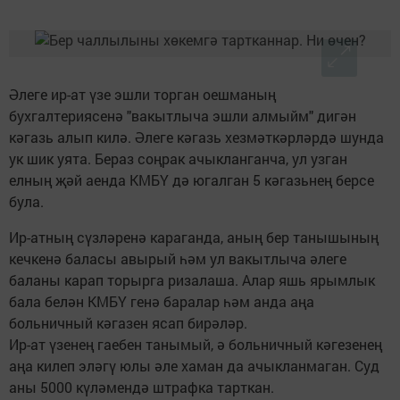
Әлеге ир-ат үзе эшли торган оешманың
бухгалтериясенә "вакытлыча эшли алмыйм" дигән
кәгазь алып килә. Әлеге кәгазь хезмәткәрләрдә шунда
ук шик уята. Бераз соңрак ачыкланганча, ул узган
елның җәй аенда КМБҮ дә югалган 5 кәгазьнең берсе
була.
Ир-атның сүзләренә караганда, аның бер танышының
кечкенә баласы авырый һәм ул вакытлыча әлеге
баланы карап торырга ризалаша. Алар яшь ярымлык
бала белән КМБҮ генә баралар һәм анда аңа
больничный кәгазен ясап бирәләр.
Ир-ат үзенең гаебен танымый, ә больничный кәгезенең
аңа килеп эләгү юлы әле хаман да ачыкланмаган. Суд
аны 5000 күләмендә штрафка тарткан.