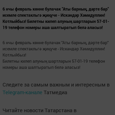
6 нчы февраль көнне булачак "Аты барның, дәрте бар"
исемле спектакльгә җиңүче - Искәндәр Хәмидуллин!
Котлыйбыз! Билетны килеп алуның шартларын 57-01-
19 телефон номеры аша шалтыратып белә аласыз!
6 нчы февраль көнне булачак "Аты барның, дәрте бар"
исемле спектакльгә җиңүче - Искәндәр Хәмидуллин!
Котлыйбыз!
Билетны килеп алуның шартларын 57-01-19 телефон
номеры аша шалтыратып белә аласыз!
Следите за самым важным и интересным в
Telegram-канале
Татмедиа
Читайте новости Татарстана в