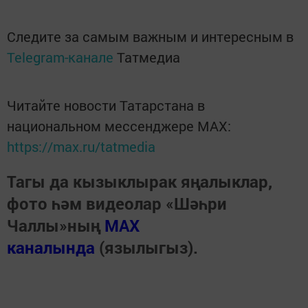
Следите за самым важным и интересным в
Telegram-канале
Татмедиа
Читайте новости Татарстана в
национальном мессенджере MАХ:
https://max.ru/tatmedia
Тагы да кызыклырак яңалыклар,
фото һәм видеолар «Шәһри
Чаллы»ның
MAX
каналында
(язылыгыз).