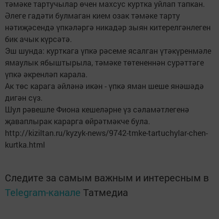
тәмәке тартучылар өчен махсус куртка уйлап тапкан.
Әлеге гадәти булмаган кием озак тәмәке тарту
нәтиҗәсендә үпкәләргә никадәр зыян китерелгәнлеген
бик ачык күрсәтә.
Эш шунда: курткага үпкә рәсеме ясалган үтәкүренмәле
ямаулык ябыштырыла, тәмәке төтененнән сурәттәге
үпкә әкренләп карала.
Ак төс карага әйләнә икән - үпкә яман шеше янәшәдә
дигән сүз.
Шул рәвешле Фиона кешеләрне үз сәламәтлегенә
җаваплырак карарга өйрәтмәкче була.
http://kiziltan.ru/kyzyk-news/9742-tmke-tartuchylar-chen-
kurtka.html
Следите за самым важным и интересным в
Telegram-канале
Татмедиа