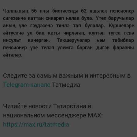
Чаллының 56 нчы бистәсендә 62 яшьлек пенсионер
сигезенче каттан сикереп һәлак була. Үтеп баручылар
аның үле гәүдәсенә төнлә тап булалар. Күршеләре
әйтүенчә ул бик каты чирләгән, күптән түгел генә
инсульт кичергән. Тикшерүчеләр һәм табиблар
пенсионер үзе теләп үлемгә барган дигән фаразны
әйтәләр.
Следите за самым важным и интересным в
Telegram-канале
Татмедиа
Читайте новости Татарстана в
национальном мессенджере MАХ:
https://max.ru/tatmedia