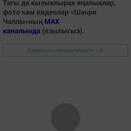
Тагы да кызыклырак яңалыклар,
фото һәм видеолар «Шәһри
Чаллы»ның
MAX
каналында
(язылыгыз).
Перейти на страницу новости