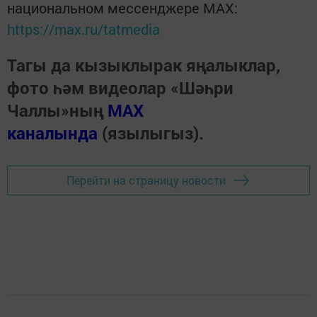
национальном мессенджере MАХ:
https://max.ru/tatmedia
Тагы да кызыклырак яңалыклар,
фото һәм видеолар «Шәһри
Чаллы»ның
MAX
каналында
(язылыгыз).
Перейти на страницу новости