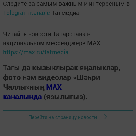
Следите за самым важным и интересным в
Telegram-канале
Татмедиа
Читайте новости Татарстана в
национальном мессенджере MАХ:
https://max.ru/tatmedia
Тагы да кызыклырак яңалыклар,
фото һәм видеолар «Шәһри
Чаллы»ның
MAX
каналында
(язылыгыз).
Перейти на страницу новости