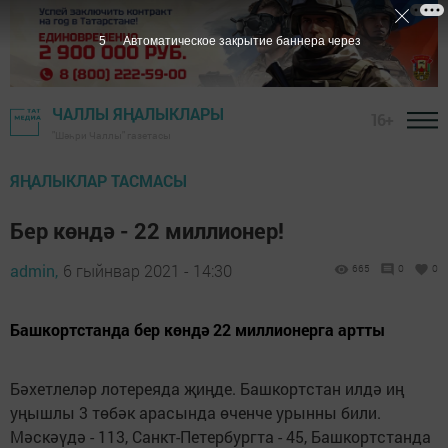
4
Автоматическое закрытие баннера через
ЧАЛЛЫ ЯҢАЛЫКЛАРЫ
16+
"Шәһри Чаллы" газетасы
ЯҢАЛЫКЛАР ТАСМАСЫ
Бер көндә - 22 миллионер!
admin,
6 гыйнвар 2021 - 14:30
665
0
0
Башкортстанда бер көндә 22 миллионерга артты
Бәхетлеләр лотереяда җиңде. Башкортстан илдә иң
уңышлы 3 төбәк арасында өченче урынны били.
Мәскәүдә - 113, Санкт-Петербургта - 45, Башкортстанда