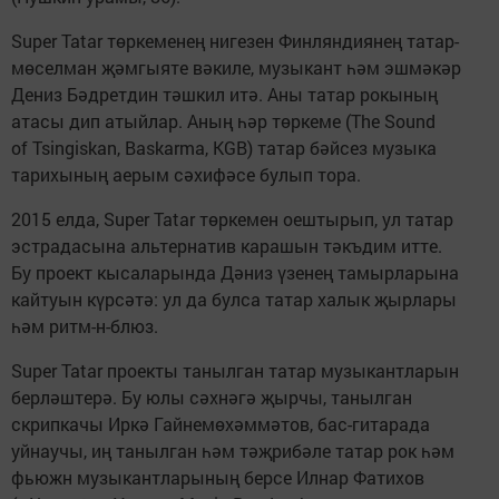
Super Tatar төркеменең нигезен Финляндиянең татар-
мөселман җәмгыяте вәкиле, музыкант һәм эшмәкәр
Дениз Бәдретдин тәшкил итә. Аны татар рокының
атасы дип атыйлар. Аның һәр төркеме (The Sound
of Tsingiskan, Baskarma, KGB) татар бәйсез музыка
тарихының аерым сәхифәсе булып тора.
2015 елда, Super Tatar төркемен оештырып, ул татар
эстрадасына альтернатив карашын тәкъдим итте.
Бу проект кысаларында Дәниз үзенең тамырларына
кайтуын күрсәтә: ул да булса татар халык җырлары
һәм ритм-н-блюз.
Super Tatar проекты танылган татар музыкантларын
берләштерә. Бу юлы сәхнәгә җырчы, танылган
скрипкачы Иркә Гайнемөхәммәтов, бас-гитарада
уйнаучы, иң танылган һәм тәҗрибәле татар рок һәм
фьюжн музыкантларының берсе Илнар Фатихов