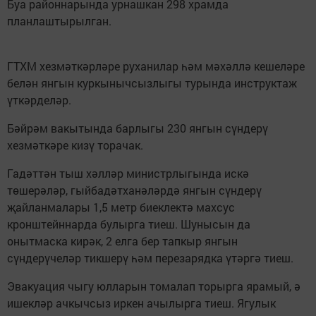
Буа районнарында урнашкан 298 храмда
планлаштырылган.
ГТХМ хезмәткәрләре руханилар һәм мәхәллә кешеләре
белән янгын куркынычсызлыгы турында инструктаж
үткәрделәр.
Бәйрәм вакытында барлыгы 230 янгын сүндерү
хезмәткәре кизү торачак.
Гадәттән тыш хәлләр министрлыгында искә
төшерәләр, гыйбадәтханәләрдә янгын сүндерү
җайланмалары 1,5 метр биеклектә махсус
кронштейннарда булырга тиеш. Шунысын да
онытмаска кирәк, 2 елга бер тапкыр янгын
сүндерүчеләр тикшерү һәм перезарядка үтәргә тиеш.
Эвакуация чыгу юлларын томалап торырга ярамый, ә
ишекләр ачкычсыз иркен ачылырга тиеш. Ягулык