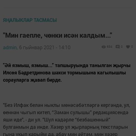
ЯҢАЛЫКЛАР ТАСМАСЫ
"Мин гаепле, чөнки исән калдым..."
admin,
6 гыйнвар 2021 - 14:10
634
0
0
"Әй язмыш, язмыш...” тапшыруында танылган җырчы
Илсөя Бәдретдинова шәхси тормышына кагылышлы
сорауларга җавап бирде.
"Без Илфак белән ныклы мөнәсәбәтләргә кергәндә, ул,
өеннән чыгып китеп, “Заман сулышы” редакциясендә
яши иде", - ди ул. "Шул кадәрле “безбашенный”
булганмын да инде. Хәзер ул җырларның текстларын
гына укып карыйм да, абау мин әйтәм, мин хәзер