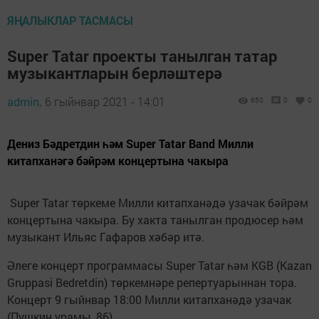
ЯҢАЛЫКЛАР ТАСМАСЫ
Super Tatar проекты танылган татар
музыкантларын берләштерә
admin,
6 гыйнвар 2021 - 14:01
650
0
0
Дениз Бәдретдин һәм Super Tatar Band Милли
китапханәгә бәйрәм концертына чакыра
Super Tatar төркеме Милли китапханәдә узачак бәйрәм
концертына чакыра. Бу хакта танылган продюсер һәм
музыкант Ильяс Гафаров хәбәр итә.
Әлеге концерт программасы Super Tatar һәм KGB (Kazan
Gruppasi Bedretdin) төркемнәре репертуарыннан тора.
Концерт 9 гыйнвар 18:00 Милли китапханәдә узачак
(Пушкин урамы, 86).