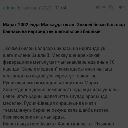
admin,
6 гыйнвар 2021 - 11:04
665
0
0
Марат 2002 елда Мәскәүдә туган. Хоккей белән балалар
бакчасына йөргәндә үк шөгыльләнә башлый
. Хоккей белән балалар бакчасына йөргәндә үк
шөгыльләнә башлый. Мәскәү шәһәре хоккей
федерациясе мәгълүмат чыганакларында аның 10
яшендә “Белые медведи” командасы өчен чыгыш
ясаганда нәтиҗәле уен күрсәтүе теркәлгән.
Русия җыелма командасы капитаны Марат
Хөснетдинов дөнья чемпионатында уңышлы уйнавы
белән игътибарны җәлеп итте. Шулар арасында,
мәсәлән, Русия-Швеция очрашуында матч
тәмамлануга берничә секунд кала шайба кертеп,
безнекеләрне алга чыгарды.
Маратның әтисе Азамат Хөснетдинов та - Языково