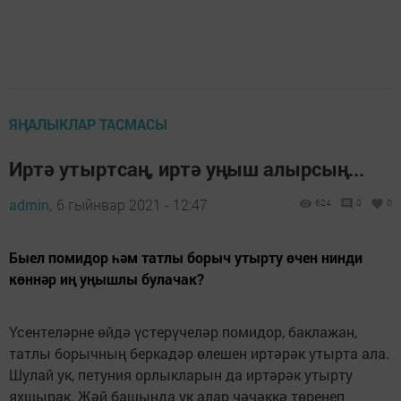
ЯҢАЛЫКЛАР ТАСМАСЫ
Иртә утыртсаң, иртә уңыш алырсың...
admin,
6 гыйнвар 2021 - 12:47
624
0
0
Быел помидор һәм татлы борыч утырту өчен нинди
көннәр иң уңышлы булачак?
Үсентеләрне өйдә үстерүчеләр помидор, баклажан,
татлы борычның беркадәр өлешен иртәрәк утырта ала.
Шулай ук, петуния орлыкларын да иртәрәк утырту
яхшырак. Җәй башында ук алар чәчәккә төренеп