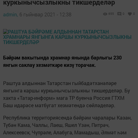
куркынычсызлыкны тикшерделәр
admin,
6 гыйнвар 2021 - 12:38
655
0
0
Бәйрәм вакытында храмнар янында барлыгы 230
янгын саклау хезмәткәре кизү торачак.
Раштуа алдыннан Татарстан гыйбадәтханәләре
янгынга каршы куркынычсызлыкны тикшерделәр. Бу
хакта «Татар-информ» мага ТР буенча Россия ГТХМ
Баш идарәсе матбугат хезмәтендә сөйләделәр.
Республика территориясендә бәйрәм чаралары Казан,
Түбән Кама, Чаллы, Лаеш, Яшел Үзән, Питрәч,
Алексеевск, Чүпрәле, Алабуга, Мамадыш, Әлмәт һәм