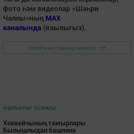
фото һәм видеолар «Шәһри
Чаллы»ның
MAX
каналында
(язылыгыз).
Перейти на страницу новости
ЯҢАЛЫКЛАР ТАСМАСЫ
Хоккейчының тамырлары
Былышлыдан башлана