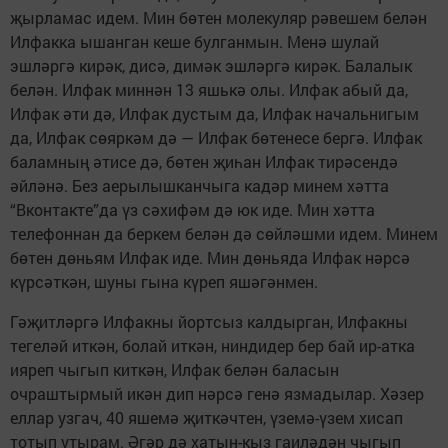
җырламас идем. Мин бөтен молекуляр рәвешем белән
Илфакка ышанган кеше булганмын. Менә шулай
эшләргә кирәк, дисә, димәк эшләргә кирәк. Балалык
белән. Илфак миннән 13 яшькә олы. Илфак абый да,
Илфак әти дә, Илфак дустым да, Илфак начальнигым
да, Илфак сөяркәм дә — Илфак бөтенесе бергә. Илфак
баламның әтисе дә, бөтен җиһан Илфак тирәсендә
әйләнә. Без аерылышканчыга кадәр минем хәтта
“Вконтакте”да үз сәхифәм дә юк иде. Мин хәтта
телефоннан да беркем белән дә сөйләшми идем. Минем
бөтен дөньям Илфак иде. Мин дөньяда Илфак нәрсә
күрсәткән, шуны гына күреп яшәгәнмен.
Гәҗитләргә Илфакны йортсыз калдырган, Илфакны
тегеләй иткән, болай иткән, ниндидер бер бай ир-атка
ияреп чыгып киткән, Илфак белән баласын
очраштырмый икән дип нәрсә генә язмадылар. Хәзер
еллар узгач, 40 яшемә җиткәчтен, үземә-үзем хисап
тотып утырам. Әгәр дә хатын-кыз гаиләдән чыгып