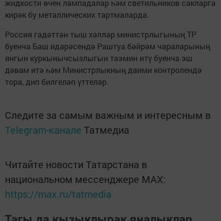
жидкости өчен лампадалар һәм светильников сакларга
кирәк бу металлических тартмаларда.
Россия гадәттән тыш хәлләр министрлыгының ТР
буенча Баш идарәсендә Раштуа бәйрәм чараларының
янгын куркынычсызлыгын тәэмин итү буенча эш
дәвам итә һәм Министрлыкның даими контролендә
тора, дип билгеләп үттеләр.
Следите за самым важным и интересным в
Telegram-канале
Татмедиа
Читайте новости Татарстана в
национальном мессенджере MАХ:
https://max.ru/tatmedia
Тагы да кызыклырак яңалыклар,