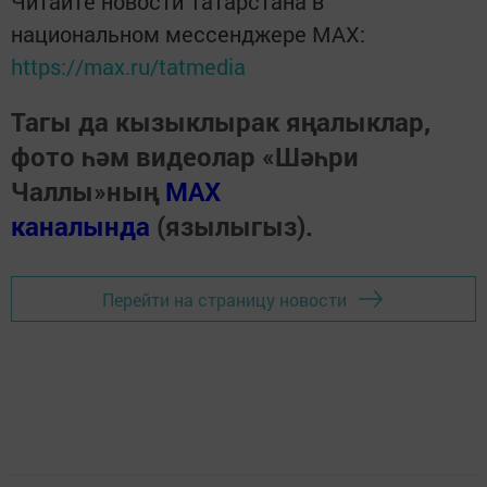
Читайте новости Татарстана в
национальном мессенджере MАХ:
https://max.ru/tatmedia
Тагы да кызыклырак яңалыклар,
фото һәм видеолар «Шәһри
Чаллы»ның
MAX
каналында
(язылыгыз).
Перейти на страницу новости