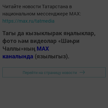
Читайте новости Татарстана в
национальном мессенджере MАХ:
https://max.ru/tatmedia
Тагы да кызыклырак яңалыклар,
фото һәм видеолар «Шәһри
Чаллы»ның
MAX
каналында
(язылыгыз).
Перейти на страницу новости