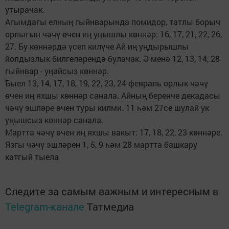
утырачак.
Агымдагы елның гыйнварында помидор, татлы борыч
орлыгын чәчү өчен иң уңышлы көннәр: 16, 17, 21, 22, 26,
27. Бу көннәрдә үсеп килүче Ай иң уңдырышлы
йолдызлык билгеләрендә булачак. Ә менә 12, 13, 14, 28
гыйнвар - уңайсыз көннәр.
Быел 13, 14, 17, 18, 19, 22, 23, 24 февраль орлык чәчү
өчен иң яхшы көннәр санала. Айның беренче декадасы
чәчү эшләре өчен туры килми. 11 һәм 27се шулай ук
уңышсыз көннәр санала.
Мартта чәчү өчен иң яхшы вакыт: 17, 18, 22, 23 көннәре.
Язгы чәчү эшләрен 1, 5, 9 һәм 28 мартта башкару
катгый тыела
Следите за самым важным и интересным в
Telegram-канале
Татмедиа