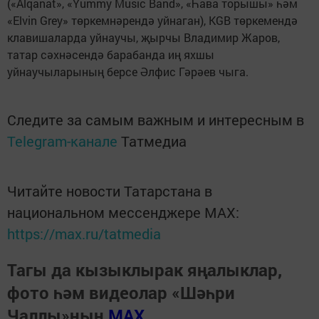
(«Alqanat», «Yummy Music Band», «Һава торышы» һәм
«Elvin Grey» төркемнәрендә уйнаган), KGB төркемендә
клавишаларда уйнаучы, җырчы Владимир Жаров,
татар сәхнәсендә барабанда иң яхшы
уйнаучыларының берсе Әлфис Гәрәев чыга.
Следите за самым важным и интересным в
Telegram-канале
Татмедиа
Читайте новости Татарстана в
национальном мессенджере MАХ:
https://max.ru/tatmedia
Тагы да кызыклырак яңалыклар,
фото һәм видеолар «Шәһри
Чаллы»ның
MAX