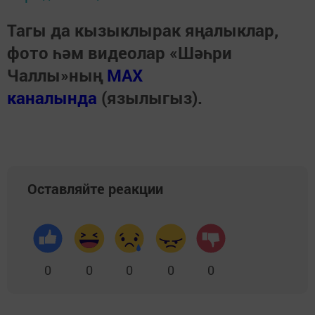
Тагы да кызыклырак яңалыклар,
фото һәм видеолар «Шәһри
Чаллы»ның
MAX
каналында
(язылыгыз).
Оставляйте реакции
0
0
0
0
0