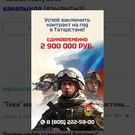
каналында
(язылыгыз).
Перейти на страницу новости
ЯҢАЛЫКЛАР ТАСМАСЫ
"Текә" машинасында - кешеләр өстенә...
admin,
6 гыйнвар 2021 - 13:36
647
0
0
Погонлы шофер үз акылында булганмы?