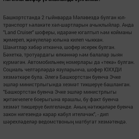
Башкортстанда 2 гыйнварда Мәләвездә булган юл-
транспорт һәлакәте хәл-шартларын ачыклыйлар. Анда
"Land Cruiser" шоферы, идарәне югалтып һәм койманы
җимереп, җәяүлеләр юлына килеп чыккан.
Шаһитлар хәбәр иткәнчә, шофер исерек булган.
Бәхеткә, тротуардагы өлкәннәр һәм балалар зыян
күрмәгән. Автомобильнең номерлары да «текә» булган.
Социаль челтәрләрдә язуларынча, шофер ЮХХДИ
хезмәткәре була. Әлегә Башкортстан буенча Эчке
эшләр министрлыгында хезмәт тикшерүе башланган.
"Башкортстан буенча Эчке эшләр министрлыгы
җитәкчелеге боерыгына ярашлы, бу факт буенча
хезмәт тикшерүе билгеләнде. Аның нәтиҗәләре буенча
закон нигезендә карар кабул ителәчәк", - дип
шәрехләделәр ведомствоның матбугат хезмәтендә.