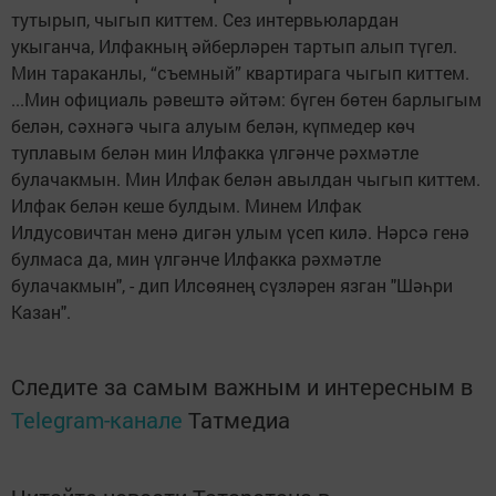
тутырып, чыгып киттем. Сез интервьюлардан
укыганча, Илфакның әйберләрен тартып алып түгел.
Мин тараканлы, “съемный” квартирага чыгып киттем.
...Мин официаль рәвештә әйтәм: бүген бөтен барлыгым
белән, сәхнәгә чыга алуым белән, күпмедер көч
туплавым белән мин Илфакка үлгәнче рәхмәтле
булачакмын. Мин Илфак белән авылдан чыгып киттем.
Илфак белән кеше булдым. Минем Илфак
Илдусовичтан менә дигән улым үсеп килә. Нәрсә генә
булмаса да, мин үлгәнче Илфакка рәхмәтле
булачакмын", - дип Илсөянең сүзләрен язган "Шәһри
Казан".
Следите за самым важным и интересным в
Telegram-канале
Татмедиа