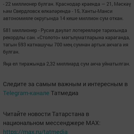
- 22 миллионер булган. Краснодар краенда — 21, Мәскәү
һәм Свердловск өлкәләрендә - 15, Ханты-Манси
автономияле округында 14 кеше миллион сум откан.
581 миллионер - Русия дәүләт лотереяләре тарихында
рекордлы сан. «Столото» мәгълүматларына караганда,
тагын 593 катнашучы 700 мең сумнан артык акчага ия
булган.
Яңа ел тиражында 2,32 миллиард сум акча уйнатылган.
Следите за самым важным и интересным в
Telegram-канале
Татмедиа
Читайте новости Татарстана в
национальном мессенджере MАХ:
https://max.ru/tatmedia