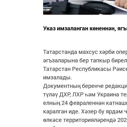
Указ имзаланган көненнән, ягъ
Татарстанда махсус хәрби опе
әгъзаларына бер тапкыр бирел
Татарстан Республикасы Рәис
имзалады.
Документның беренче редакция
түләү ДХР, ЛХР һәм Украина т
елның 24 февраленнән катнашк
каралган иде. Хәзер бу ярдәм
өлкәсе территорияләрендә 202