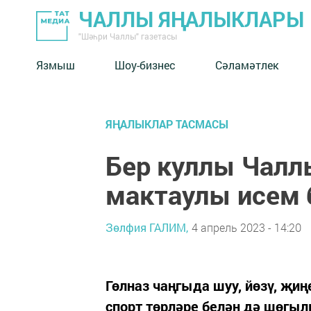
ЧАЛЛЫ ЯҢАЛЫКЛАРЫ
"Шәһри Чаллы" газетасы
Язмыш
Шоу-бизнес
Сәламәтлек
ЯҢАЛЫКЛАР ТАСМАСЫ
Бер куллы Чал
мактаулы исем 
Зөлфия ГАЛИМ,
4 апрель 2023 - 14:20
Гөлназ чаңгыда шуу, йөзү, җиң
спорт төрләре белән дә шөгыл