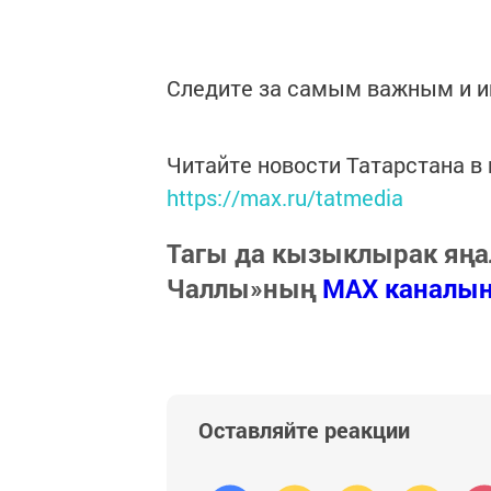
Следите за самым важным и 
Читайте новости Татарстана 
https://max.ru/tatmedia
Тагы да кызыклырак яңа
Чаллы»ның
MAX каналы
Оставляйте реакции