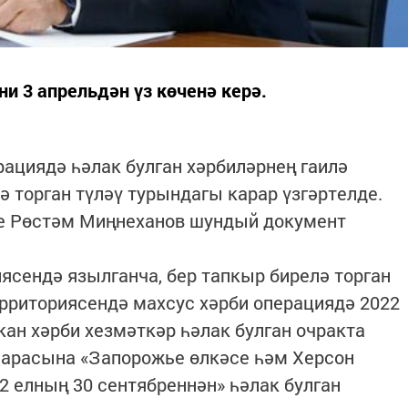
ни 3 апрельдән үз көченә керә.
рациядә һәлак булган хәрбиләрнең гаилә
ә торган түләү турындагы карар үзгәртелде.
е Рөстәм Миңнеханов шундый документ
сендә язылганча, бер тапкыр бирелә торган
ерриториясендә махсус хәрби операциядә 2022
ан хәрби хезмәткәр һәлак булган очракта
 чарасына «Запорожье өлкәсе һәм Херсон
2 елның 30 сентябреннән» һәлак булган