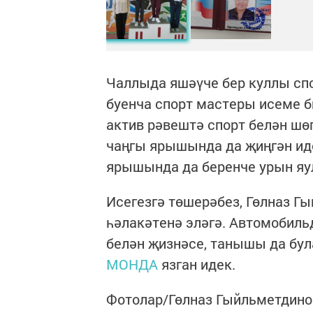
Чаллыда яшәүче бер куллы сп
буенча спорт мастеры исеме 
актив рәвештә спорт белән шө
чаңгы ярышында да җиңгән ид
ярышында да беренче урын яу
Исегезгә төшерәбез, Гөлназ Г
һәлакәтенә эләгә. Автомобиль
белән җизнәсе, танышы да була
МОНДА
язган идек.
Фотолар/Гөлназ Гыйльметдин