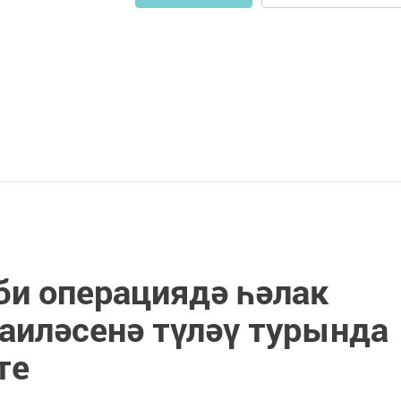
би операциядә һәлак
аиләсенә түләү турында
те