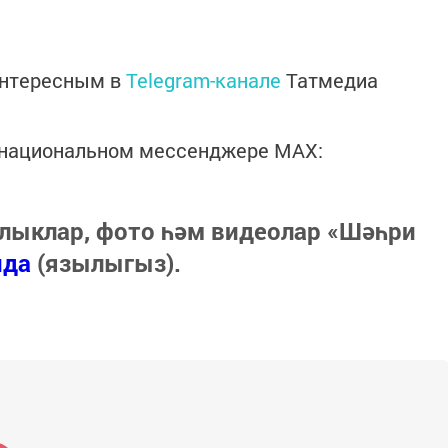
интересным в
Telegram-канале
Татмедиа
в национальном мессенджере MАХ:
лыклар, фото һәм видеолар «Шәһри
нда
(язылыгыз).