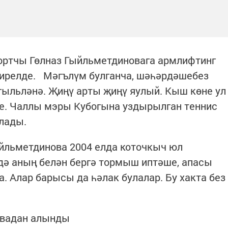
ортчы Гөлназ Гыйльметдиновага армлифтинг
бирелде. Мәгълүм булганча, шәһәрдәшебез
гыльләнә. Җиңү арты җиңү яулый. Кыш көне ул
е. Чаллы мэры Кубогына уздырылган теннис
лады.
ыйльметдинова 2004 елда коточкыч юл
дә аның белән бергә тормыш иптәше, апасы
. Алар барысы да һәлак булалар. Бу хакта без
овадан алынды