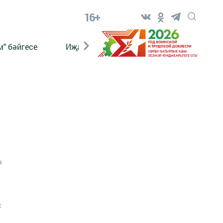
16+
" бәйгесе
Иҗат
Реклама
Онлайн язы
3
с