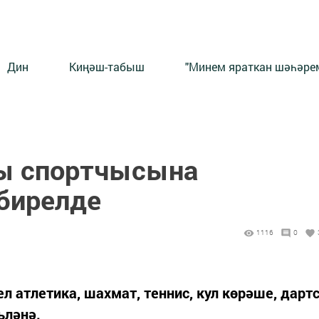
Дин
Киңәш-табыш
"Минем яраткан шәһәрем
лы спортчысына
бирелде
1116
0
ел атлетика, шахмат, теннис, кул көрәше, дарт
ьләнә.