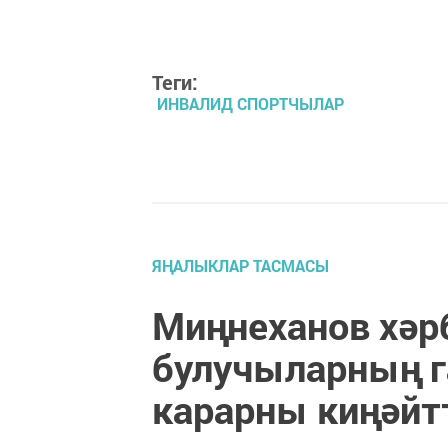
Теги:
ИНВАЛИД СПОРТЧЫЛАР
ЯҢАЛЫКЛАР ТАСМАСЫ
Миңнеханов хәр
булучыларның г
карарны киңәйт