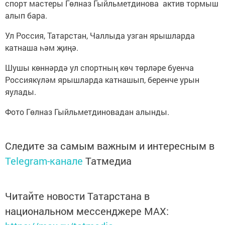
спорт мастеры Гөлназ Гыйльметдинова актив тормыш
алып бара.
Ул Россия, Татарстан, Чаллыда узган ярышларда
катнаша һәм җиңә.
Шушы көннәрдә ул спортның көч төрләре буенча
Россиякүләм ярышларда катнашып, беренче урын
яулады.
Фото Гөлназ Гыйльметдиновадан алынды.
Следите за самым важным и интересным в
Telegram-канале
Татмедиа
Читайте новости Татарстана в
национальном мессенджере MАХ: