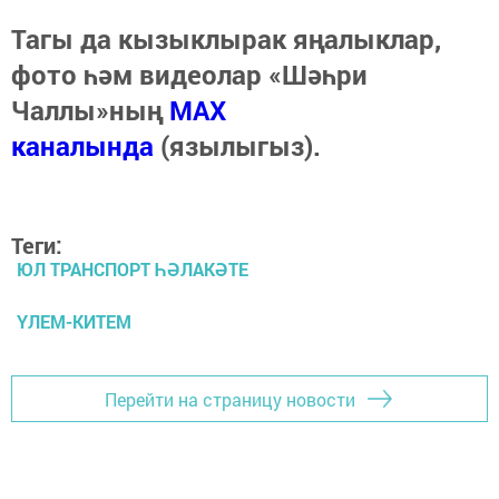
Тагы да кызыклырак яңалыклар,
фото һәм видеолар «Шәһри
Чаллы»ның
MAX
каналында
(язылыгыз).
Теги:
ЮЛ ТРАНСПОРТ ҺӘЛАКӘТЕ
ҮЛЕМ-КИТЕМ
Перейти на страницу новости