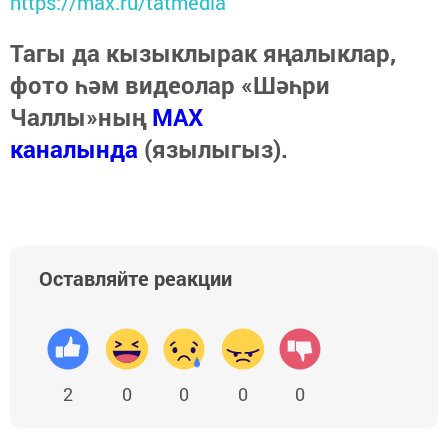
https://max.ru/tatmedia
Тагы да кызыклырак яңалыклар,
фото һәм видеолар «Шәһри
Чаллы»ның
MAX
каналында
(язылыгыз).
Оставляйте реакции
2
0
0
0
0