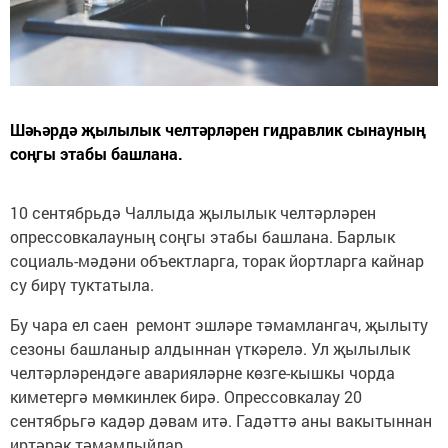
Шәһәрдә җылылык челтәрләрен гидравлик сынауның
соңгы этабы башлана.
10 сентябрьдә Чаллыда җылылык челтәрләрен
опрессовкалауның соңгы этабы башлана. Барлык
социаль-мәдәни объектларга, торак йортларга кайнар
су бирү туктатыла.
Бу чара ел саен ремонт эшләре тәмамлангач, җылыту
сезоны башланыр алдыннан үткәрелә. Ул җылылык
челтәрләрендәге аварияләрне көзге-кышкы чорда
киметергә мөмкинлек бирә. Опрессовкалау 20
сентябрьгә кадәр дәвам итә. Гадәттә аны вакытыннан
иртәрәк тәмамлыйлар.