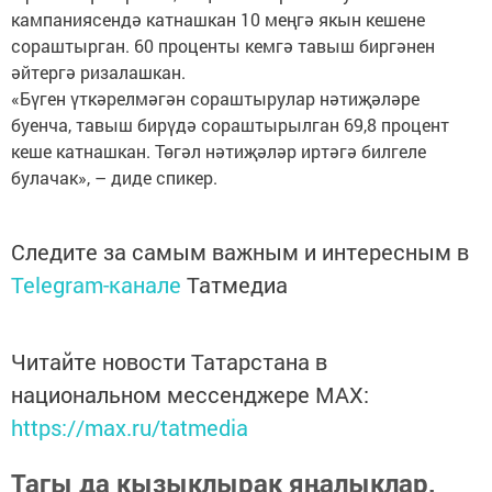
кампаниясендә катнашкан 10 меңгә якын кешене
сораштырган. 60 проценты кемгә тавыш биргәнен
әйтергә ризалашкан.
«Бүген үткәрелмәгән сораштырулар нәтиҗәләре
буенча, тавыш бирүдә сораштырылган 69,8 процент
кеше катнашкан. Төгәл нәтиҗәләр иртәгә билгеле
булачак», – диде спикер.
Следите за самым важным и интересным в
Telegram-канале
Татмедиа
Читайте новости Татарстана в
национальном мессенджере MАХ:
https://max.ru/tatmedia
Тагы да кызыклырак яңалыклар,