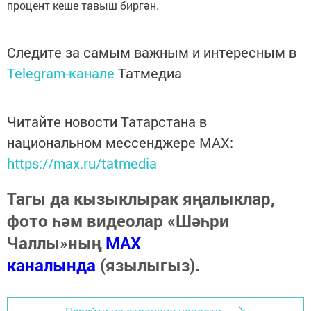
процент кеше тавыш биргән.
Следите за самым важным и интересным в
Telegram-канале
Татмедиа
Читайте новости Татарстана в
национальном мессенджере MАХ:
https://max.ru/tatmedia
Тагы да кызыклырак яңалыклар,
фото һәм видеолар «Шәһри
Чаллы»ның
MAX
каналында
(язылыгыз).