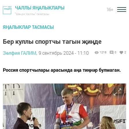
ЧАЛЛЫ ЯҢАЛЫКЛАРЫ
16+
"Шәһри Чаллы" газетасы
ЯҢАЛЫКЛАР ТАСМАСЫ
Бер куллы спортчы тагын җиңде
Зөлфия ГАЛИМ,
9 сентябрь 2024 - 11:10
1218
0
2
Россия спортчылары арасында аңа тиңнәр булмаган.