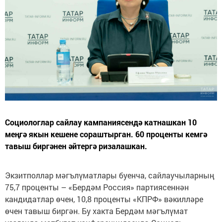
Социологлар сайлау кампаниясендә катнашкан 10
меңгә якын кешене сораштырган. 60 проценты кемгә
тавыш биргәнен әйтергә ризалашкан.
Экзитполлар мәгълүматлары буенча, сайлаучыларның
75,7 проценты – «Бердәм Россия» партиясеннән
кандидатлар өчен, 10,8 проценты «КПРФ» вәкилләре
өчен тавыш биргән. Бу хакта Бердәм мәгълүмат