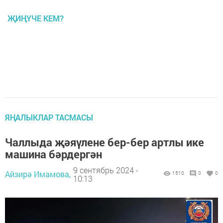
ҖИҢҮЧЕ КЕМ?
ЯҢАЛЫКЛАР ТАСМАСЫ
Чаллыда җәяүлене бер-бер артлы ике
машина бәрдергән
9 сентябрь 2024 -
Айзирә Имамова,
1510
0
0
10:13