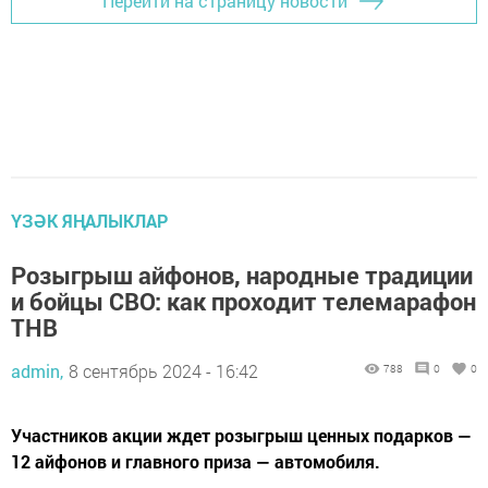
Перейти на страницу новости
ҮЗӘК ЯҢАЛЫКЛАР
Розыгрыш айфонов, народные традиции
и бойцы СВО: как проходит телемарафон
ТНВ
admin,
8 сентябрь 2024 - 16:42
788
0
0
Участников акции ждет розыгрыш ценных подарков —
12 айфонов и главного приза — автомобиля.