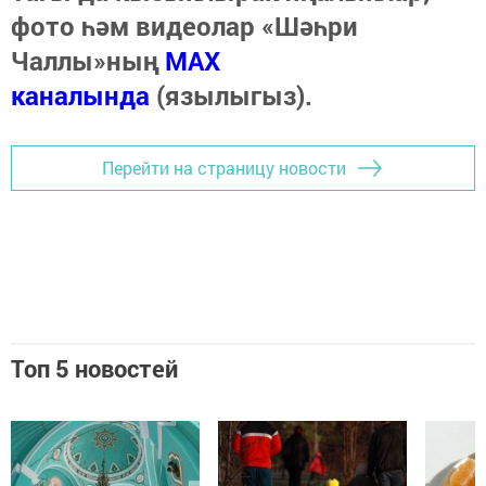
фото һәм видеолар «Шәһри
Чаллы»ның
MAX
каналында
(язылыгыз).
Перейти на страницу новости
Топ 5 новостей