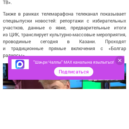
ТВ».
Также в рамках телемарафона телеканал показывает
спецвыпуски новостей: репортажи с избирательных
участков, данные о явке, предварительные итоги
из ЦИК, транслирует культурно-массовые мероприятия,
проводимые сегодня в Казани. Проходят
и традиционные прямые включения с «Болгар
радиосы».
"Шәһри Чаллы" MAX каналына язылыгыз!
Подписаться