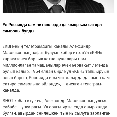
Ул Россиядә һәм чит илләрдә дә юмор һәм сатира
символы булды.
«КВН»ның телеграмдагы каналы Александр
Масляковның вафат булуын хәбәр итә. «Ул «КВН»
хәрәкәтенең барлык катнашучылары һәм
миллионлаган тамашачылар өчен һәрвакыт легенда
булып калыр. 1964 елдан бирле ул «КВН» тапшыруын
алып барып, Россиядә һәм чит илләрдә дә юмор һәм
сатира символына әйләнде», – диелгән телеграм-
каналда.
SHOT хәбәр итүенчә, Александр Масляковның үлеме
сәбәбе – үпкә рагы. Ул соңгы ярты елда авыр хәлдә
булган, авырдан сөйләшкән, тын кысылуга зарланган.