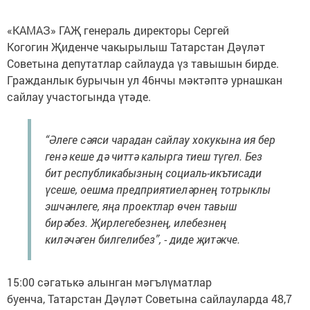
«КАМАЗ» ГАҖ генераль директоры Сергей
Когогин Җиденче чакырылыш Татарстан Дәүләт
Советына депутатлар сайлауда үз тавышын бирде.
Гражданлык бурычын ул 46нчы мәктәптә урнашкан
сайлау участогында үтәде.
“Әлеге сәяси чарадан сайлау хокукына ия бер
генә кеше дә читтә калырга тиеш түгел. Без
бит республикабызның социаль-икътисади
үсеше, оешма предприятиеләрнең тотрыклы
эшчәнлеге, яңа проектлар өчен тавыш
бирәбез. Җирлегебезнең, илебезнең
киләчәген билгелибез”, - диде җитәкче.
15:00 сәгатькә алынган мәгълүматлар
буенча, Татарстан Дәүләт Советына сайлауларда 48,7