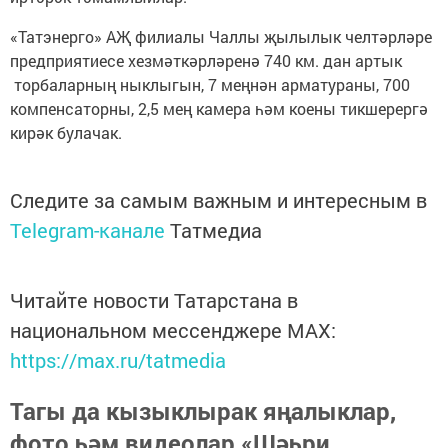
«Татэнерго» АҖ филиалы Чаллы җылылык челтәрләре
предприятиесе хезмәткәрләренә 740 км. дан артык
торбаларның ныклыгын, 7 меңнән арматураны, 700
компенсаторны, 2,5 мең камера һәм коены тикшерергә
кирәк булачак.
Следите за самым важным и интересным в
Telegram-канале
Татмедиа
Читайте новости Татарстана в
национальном мессенджере MАХ:
https://max.ru/tatmedia
Тагы да кызыклырак яңалыклар,
фото һәм видеолар «Шәһри