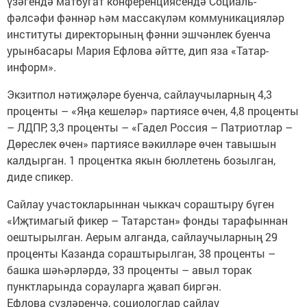
үзәгендә матбугат конференциясендә Социаль-
фәлсәфи фәннәр һәм массакүләм коммуникацияләр
институты директорының фәнни эшчәнлек буенча
урынбасары Мария Ефлова әйтте, дип яза «Татар-
информ».
Экзитпол нәтиҗәләре буенча, сайлаучыларның 4,3
проценты – «Яңа кешеләр» партиясе өчен, 4,8 проценты
– ЛДПР, 3,3 проценты – «Гадел Россия – Патриотлар –
Дөреслек өчен» партиясе вәкилләре өчен тавышын
калдырган. 1 процентка якын бюллетень бозылган,
диде спикер.
Сайлау участокларыннан чыккач сораштыру бүген
«Иҗтимагый фикер – Татарстан» фонды тарафыннан
оештырылган. Аерым алганда, сайлаучыларның 29
проценты Казанда сораштырылган, 38 проценты –
башка шәһәрләрдә, 33 проценты – авыл торак
пунктларында сорауларга җавап биргән.
Ефлова сүзләренчә, социологлар сайлау