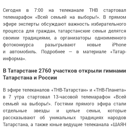
Сегодня в 7:00 на телеканале ТНВ стартовал
телемарафон «Всей семьей на выборы!». В прямом
эфире эксперты обсуждают важность избирательного
процесса для граждан, татарстанские семьи делятся
своими традициями, а организаторы одноименного
фотоконкурса разыгрывают новые iPhone
и автомобиль. Подробнее — в материале «Татар-
информа».
В Татарстане 2760 участков открыли гимнами
Татарстана и России
В эфире телеканалов «ТНВ-Татарстан» и «ТНВ-Планета»
в 7 утра стартовал 13-часовой телемарафон «Всей
семьей на выборы!». Гостями прямого эфира стали
отдельные звезды и целые семьи, которые
рассказывают об уникальных традициях народов
Татарстана, а также юные ведущие телеканала «ШАЯН