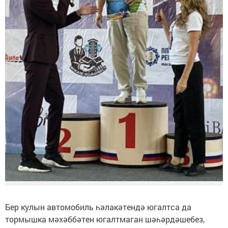
Бер кулын автомобиль һәлакәтендә югалтса да
тормышка мәхәббәтен югалтмаган шәһәрдәшебез,