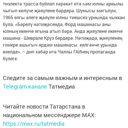
тизлектә трасса буйлап хәрәкәт итә һәм юлны аркылы
чыгып килүче җәяүлене бәрдерә. Шунысы мәгълүм,
1965 елгы әлеге җәяүле юлны тиешсез урнында чыккан
була. «Бәрелү нәтиҗәсендә, Форд машинасы аны
юлның икенче ягына атып бәрә. Анда җәяүлене икенче
машина - Шеврале Круз бердерә. Нәтиҗәдә, җәяүленең
гомере ашыгыч ярдәм машинасы килгәнче урында
өзелде», – дип хәбәр итә Чаллы ГАИнең пропаганда
бүлеге.
Следите за самым важным и интересным в
Telegram-канале
Татмедиа
Читайте новости Татарстана в
национальном мессенджере MАХ:
https://max.ru/tatmedia