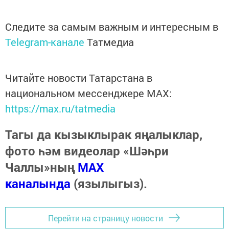
Следите за самым важным и интересным в
Telegram-канале
Татмедиа
Читайте новости Татарстана в
национальном мессенджере MАХ:
https://max.ru/tatmedia
Тагы да кызыклырак яңалыклар,
фото һәм видеолар «Шәһри
Чаллы»ның
MAX
каналында
(язылыгыз).
Перейти на страницу новости