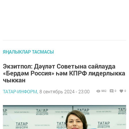
ЯҢАЛЫКЛАР ТАСМАСЫ
Экзитпол: Дәүләт Советына сайлауда
«Бердәм Россия» һәм КПРФ лидерлыкка
чыккан
ТАТАР-ИНФОРМ,
8 сентябрь 2024 - 23:00
982
0
0