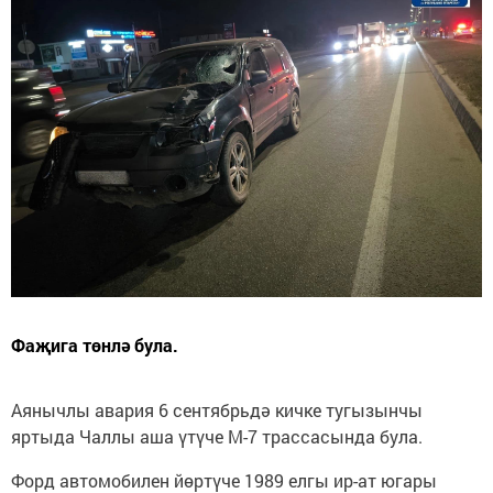
Фаҗига төнлә була.
Аянычлы авария 6 сентябрьдә кичке тугызынчы
яртыда Чаллы аша үтүче М-7 трассасында була.
Форд автомобилен йөртүче 1989 елгы ир-ат югары