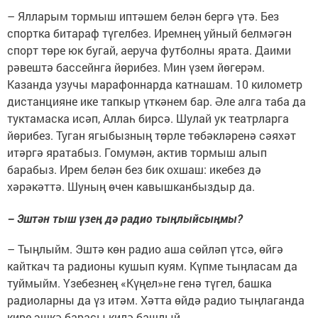
– Ялларым тормыш иптәшем белән бергә үтә. Без
спортка битараф түгелбез. Иремнең уйный белмәгән
спорт төре юк бугай, аеруча футболны ярата. Даими
рәвештә бассейнга йөрибез. Мин үзем йөгерәм.
Казанда узучы марафоннарда катнашам. 10 километр
дистанцияне ике тапкыр үткәнем бар. Әле алга таба да
туктамаска исәп, Аллаһ бирсә. Шулай ук театрларга
йөрибез. Туган ягыбызның төрле төбәкләренә сәяхәт
итәргә яратабыз. Гомумән, актив тормыш алып
барабыз. Ирем белән без бик охшаш: икебез дә
хәрәкәттә. Шуның өчен кавышканбыздыр да.
– Эштән тыш үзең дә радио тыңлыйсыңмы?
– Тыңлыйм. Эштә көн радио аша сөйләп үтсә, өйгә
кайткач та радионы кушып куям. Күпме тыңласам да
туймыйм. Үзебезнең «Күңел»не генә түгел, башка
радиоларны да үз итәм. Хәтта өйдә радио тыңлаганда
кире эшкә барасы килә башлый.