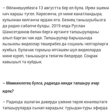
– Өйләнешүебезгә 13 августта бер ел була. Ирем эшемә
һич каршы түгел. Киресенчә, ул мине канатландыра,
кулыннан килгәнчә ярдәм итә. Безнең танышуыбызга
да радио сәбәпче булды. 2019 елда Руслан
Шәмсетдинов белән бергә иртәнге тапшыруларны
алып барган чак иде. Тапшырулар барышында
кызыклы видеолар төшерәбез дә социаль челтәрләргә
куябыз. Булачак тормыш иптәшем шул видеоларда
мине күреп, танышырга теләген белдерде. Соңрак
кавышып та куйдык.
– Мөмкинлегең булса, радиода нинди тапшыру ачар
идең?
– Радиода эшләгән дәвердә үземне төрле юнәлештәге
тапшыруларда сынап карадым: турыдан-туры эфирда