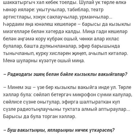
шаккатыргыч хәл кебек тоелды. Шулай ук төрле өлкә
һөнәр ияләре: укытучылар, табиблар, театр
артистлары, хокук саклаучылар, урманчылар...
Һәрдаим яңа юнәлеш кешеләре – барысы да кызыклы
мизгелләре белән хәтердә калды. Миңа гади кешеләр
белән әңгәмә кору күбрәк ошый, чөнки алар ихлас
булалар, башта дулкынланалар, эфир барышында
тынычланып, курку хисләрен җиңеп, ачылып китәләр.
Менә шуларны күзәтүе ошый миңа.
– Радиодагы эшең белән бәйле кызыклы вакыйгалар?
– Минем эш – үзе бер кызыклы вакыйга инде ул. Төрле
хәлләр була: сөйләп бетергәч микрофон сүнми калулар,
сөйлисе сүзне онытулар, эфирга шалтыраткан күп
сүзле радиотыңлаучыны туктата алмый аптыраулар...
Барысы да була торган хәлләр.
– Буш вакытыңны, ялларыңны ничек үткәрәсең?