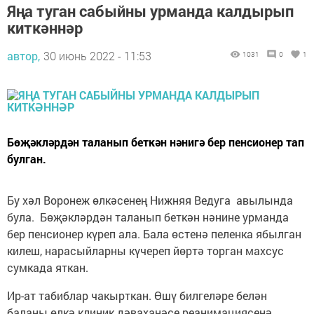
Яңа туган сабыйны урманда калдырып
киткәннәр
автор,
30 июнь 2022 - 11:53
1031
0
1
Бөҗәкләрдән таланып беткән нәнигә бер пенсионер тап
булган.
Бу хәл Воронеж өлкәсенең Нижняя Ведуга авылында
була. Бөҗәкләрдән таланып беткән нәнине урманда
бер пенсионер күреп ала. Бала өстенә пеленка ябылган
килеш, нарасыйларны күчереп йөртә торган махсус
сумкада яткан.
Ир-ат табиблар чакырткан. Өшү билгеләре белән
баланы өлкә клиник дәваханәсе реанимациясенә