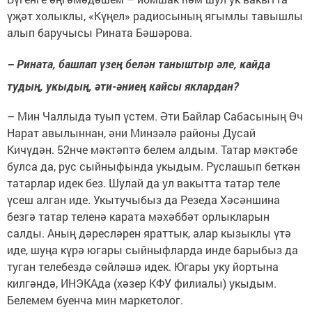
үҗәт холыклы, «Күңел» радиосының ягымлы тавышлы
алып баручысы Рината Бәшәрова.
– Рината, башлап үзең белән таныштыр әле, кайда
тудың, укыдың, әти-әниең кайсы яклардан?
– Мин Чаллыда туып үстем. Әти Байлар Сабасының Өч
Нарат авылыннан, әни Минзәлә районы Дусай
Кичүдән. 52нче мәктәптә белем алдым. Татар мәктәбе
булса да, рус сыйныфында укыдым. Руслашып беткән
татарлар идек без. Шулай да ул вакытта татар теле
үсеш алган иде. Укытучыбыз да Резеда Хәсәншина
безгә татар теленә карата мәхәббәт орлыкларын
салды. Аның дәресләрен яраттык, алар кызыклы үтә
иде, шуңа күрә югары сыйныфларда инде барыбыз да
туган телебездә сөйләшә идек. Югары уку йортына
килгәндә, ИНЭКАда (хәзер КФУ филиалы) укыдым.
Белемем буенча мин маркетолог.