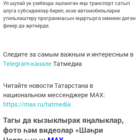
Ул шулай ук үзебездә эшләнгән яңа транспорт сатып
алуга субсидияләр биреп, иске автомобильләрне
утильләштерү программасын яңартырга мөмкин дигән
фикер дә җиткерде.
Следите за самым важным и интересным в
Telegram-канале
Татмедиа
Читайте новости Татарстана в
национальном мессенджере MАХ:
https://max.ru/tatmedia
Тагы да кызыклырак яңалыклар,
фото һәм видеолар «Шәһри
Чаллы»ның
MAX