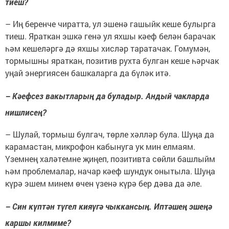
тиеш?
– Иң беренче чиратта, ул эшенә гашыйк кеше булырга
тиеш. Яраткан эшкә генә ул яхшы кәеф белән барачак
һәм кешеләргә дә яхшы хисләр таратачак. Гомумән,
тормышны яраткан, позитив рухта булган кеше һәрчак
уңай энергиясен башкаларга да бүләк итә.
– Кәефсез вакытларың да буладыр. Андый чакларда
нишлисең?
– Шулай, тормыш булгач, төрле хәлләр була. Шуңа да
карамастан, микрофон кабынуга ук мин елмаям.
Үземнең халәтемне җиңеп, позитивта сөйли башлыйм
һәм проблемалар, начар кәеф шундук онытыла. Шуңа
күрә эшем минем өчен үзенә күрә бер дәва да әле.
– Син күптән түгел кияүгә чыккансың. Иптәшең эшеңә
каршы килмиме?