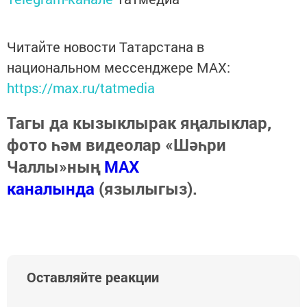
Читайте новости Татарстана в
национальном мессенджере MАХ:
https://max.ru/tatmedia
Тагы да кызыклырак яңалыклар,
фото һәм видеолар «Шәһри
Чаллы»ның
MAX
каналында
(язылыгыз).
Оставляйте реакции