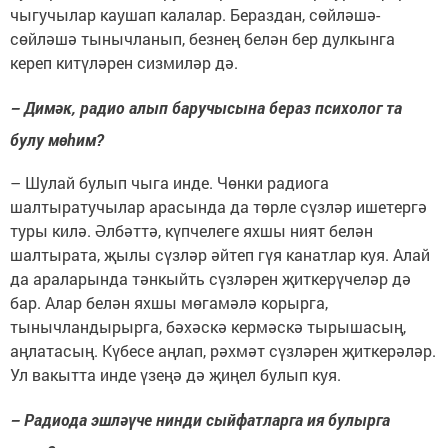
чыгучылар каушап калалар. Бераздан, сөйләшә-
сөйләшә тынычланып, безнең белән бер дулкынга
кереп китүләрен сизмиләр дә.
– Димәк, радио алып баручысына бераз психолог та
булу мөһим?
– Шулай булып чыга инде. Чөнки радиога
шалтыратучылар арасында да төрле сүзләр ишетергә
туры килә. Әлбәттә, күпчелеге яхшы ният белән
шалтырата, җылы сүзләр әйтеп гүя канатлар куя. Алай
да араларында тәнкыйть сүзләрен җиткерүчеләр дә
бар. Алар белән яхшы мөгамәлә корырга,
тынычландырырга, бәхәскә кермәскә тырышасың,
аңлатасың. Күбесе аңлап, рәхмәт сүзләрен җиткерәләр.
Ул вакытта инде үзеңә дә җиңел булып куя.
– Радиода эшләүче нинди сыйфатларга ия булырга