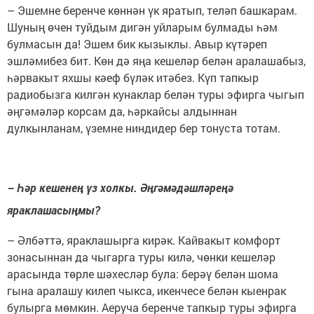
– Эшемне беренче көннән үк яратып, теләп башкарам.
Шуның өчен туйдым дигән уйларым булмады һәм
булмасын да! Эшем бик кызыклы. Авыр күтәреп
эшләмибез бит. Көн дә яңа кешеләр белән аралашабыз,
һәрвакыт яхшы кәеф бүләк итәбез. Күп тапкыр
радиобызга килгән кунаклар белән туры эфирга чыгып
әңгәмәләр корсам да, һәркайсы алдыннан
дулкынланам, үземне ниндидер бер тонуста тотам.
– Һәр кешенең үз холкы. Әңгәмәдәшләреңә
яраклашасыңмы?
– Әлбәттә, яраклашырга кирәк. Кайвакыт комфорт
зонасыннан да чыгарга туры килә, чөнки кешеләр
арасында төрле шәхесләр була: берәү белән шома
гына аралашу килеп чыкса, икенчесе белән кыенрак
булырга мөмкин. Аеруча беренче тапкыр туры эфирга