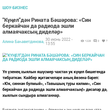
ШОУ-БИЗНЕС
"Күңел"дән Рината Бәшәрова: «Син
беркайчан да радиода эшли
алмаячаксың диделәр»
30 июнь 2022 -
Алинә Баһаветдинова,
1228
0
7
13:55
Ул үзенең хыялын яшүсмер чактан ук күңел бишегендә
тибрәткән. Кайбер җитәкчеләре аның йөзенә бәреп:
«Юк, синнән булмый», «Тавышың туры килми», «Син
беркайчан да радиода эшли алмаячаксың!» дисәләр дә,
хыялын сындыра алмаганнар.
Бүгенге әңгәмәдәшем – йомшак һәм шул ук вакытта