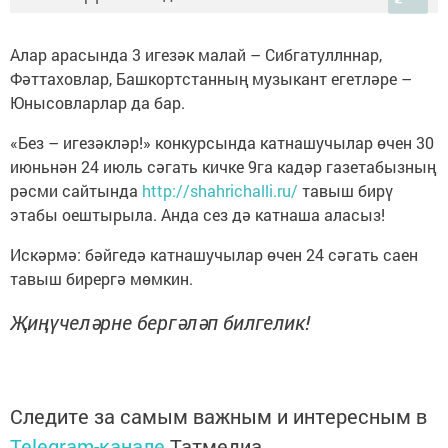
Алар арасында 3 игезәк малай – Сибгатуллннар,
Фәттаховлар, Башкортстанның музыкант егетләре –
Юнысовларлар да бар.
«Без – игезәкләр!» конкурсында катнашучылар өчен 30
июньнән 24 июль сәгать кичке 9га кадәр газетабызның
рәсми сайтында
http://shahrichalli.ru/
тавыш бирү
этабы оештырыла. Анда сез дә катнаша аласыз!
Искәрмә: бәйгедә катнашучылар өчен 24 сәгать саен
тавыш бирергә мөмкин.
Җиңүчеләрне бергәләп билгелик!
Следите за самым важным и интересным в
Telegram-канале
Татмедиа