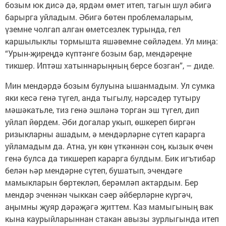
бозым юк дисә дә, ярдәм өмет итеп, тагын шул әбигә
барырга уйладым. Әбигә бөтен проблемаларым,
үземне чолгап алган өметсезлек турында, гел
каршылыклы тормышта яшәвемне сөйләдем. Ул миңа:
“Урын-җиреңдә күптәнге бозым бар, мендәреңне
тикшер. Иптәш хатыннарыңның берсе бозган”, – диде.
Мин мендәрдә бозым булуына ышанмадым. Ул сумка
яки кесә генә түгел, анда тыгылу, нәрсәдер тутыру
мәшәкатьле, тиз генә эшләнә торган эш түгел, дип
уйлап йөрдем. Әби догалар укып, өшкереп биргән
ризыкларны ашадым, ә мендәрләрне сүтеп карарга
уйламадым да. Атна, ун көн үткәннән соң, кызык өчен
генә булса да тикшереп карарга булдым. Бик игътибар
белән һәр мендәрне сүтеп, бушатып, эчендәге
мамыкларын бөртекләп, берәмләп актардым. Бер
мендәр эченнән чыккан сәер әйберләрне күргәч,
аңымны җуяр дәрәҗәгә җиттем. Каз мамыгының вак
кына каурыйларыннан стакан авызы зурлыгында итеп