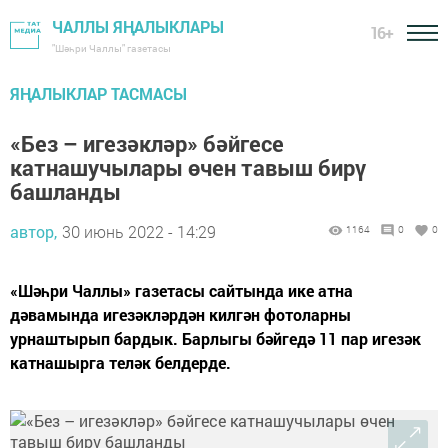
ЧАЛЛЫ ЯҢАЛЫКЛАРЫ
16+
"Шәһри Чаллы" газетасы
ЯҢАЛЫКЛАР ТАСМАСЫ
«Без – игезәкләр» бәйгесе
катнашучылары өчен тавыш бирү
башланды
автор,
30 июнь 2022 - 14:29
1164
0
0
«Шәһри Чаллы» газетасы сайтында ике атна
дәвамында игезәкләрдән килгән фотоларны
урнаштырып бардык. Барлыгы бәйгедә 11 пар игезәк
катнашырга теләк белдерде.