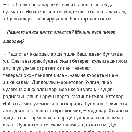
– Юк, башка өлкәләрне ул вакытта уйлаганым да
булмады. Әмма ялгыш телевидениегә барып эләксәм,
«Яңалыклар» тапшыруыннан баш тартмас идем.
– Радиога ничек килеп эләктең? Моның өчен ниләр
эшләдең?
– Радиога чакырдылар да эшли башладым булмады
ул. Юлы авыррак булды. Укып бетереп, кулыма диплом
алуга ук үземә стратегик план төзедем:
телерадиокомпаниягә киләм, үземне күрсәтәм һәм
эшкә калам. Дипломлы маркетолог булгач, пиар
бүлегенә эшкә алдылар. Бер-ике ай узгач, «Күңел»
радиосын алып баручыларга кастинг игълан иттеләр.
Әлбәттә, мин үземне сынап карарга булдым. Ләкин үтә
алмадым. «Тавышың туры килми», – диделәр. Хыялым
җиңел генә тормышка ашар дип уйлап ялгышканмын
икән. Шуннан соң телекомпаниядән дә киттем. Дус
кызым үзе янына спорт товарлары кибетенә эшкә