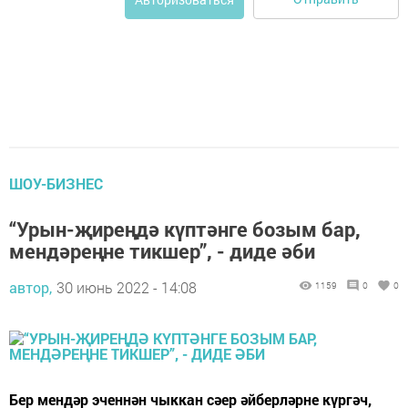
ШОУ-БИЗНЕС
“Урын-җиреңдә күптәнге бозым бар,
мендәреңне тикшер”, - диде әби
автор,
30 июнь 2022 - 14:08
1159
0
0
Бер мендәр эченнән чыккан сәер әйберләрне күргәч,