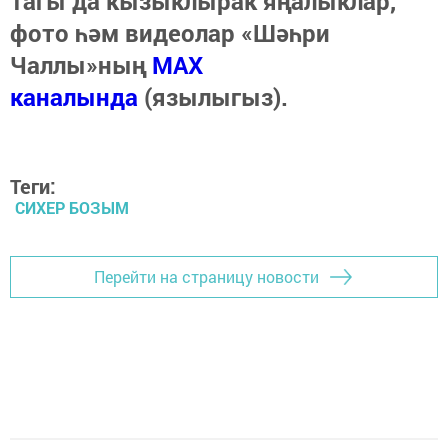
Тагы да кызыклырак яңалыклар,
фото һәм видеолар «Шәһри
Чаллы»ның
MAX
каналында
(язылыгыз).
Теги:
СИХЕР БОЗЫМ
Перейти на страницу новости