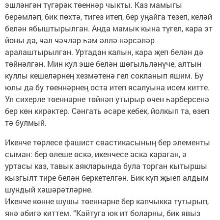
эшләнгән түгәрәк төеннәр чыкты. Каз мамыгы
берәмләп, бик пөхтә, тигез итеп, бер уңайга тезеп, келәй
белән ябыштырылган. Анда мамык кына түгел, кара эт
йоны да, чал чәчләр һәм әллә нәрсәләр
аралаштырылган. Уртадан калын, кара җеп белән дә
төйнәлгән. Мин кул эше белән шөгыльләнүче, алтын
куллы кешеләрнең хезмәтенә гел сокланып яшим. Бу
юлы да бу төеннәрнең оста итеп ясалуына исем китте.
Ул сихерле төеннәрне төйнәп утырыр өчен һәрберсенә
бер көн кирәктер. Сәнгать әсәре кебек, йолкып та, өзеп
тә булмый.
Икенче төрлесе фашист свастикасының бер элементы
сыман: бер өлеше өскә, икенчесе аска караган, ә
уртасы каз, тавык аякларында була торган кытыршы
кызгылт тире белән беркетелгән. Бик күп җыеп алдым
шундый хәшәрәтләрне.
Икенче көнне шушы төеннәрне бер капчыкка тутырып,
янә әбигә киттем. “Кайтуга юк ит боларны, бик явыз