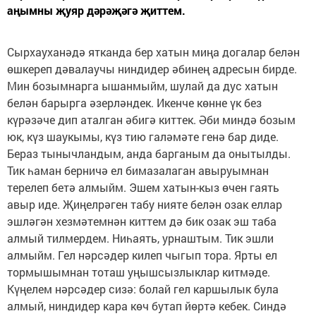
аңымны җуяр дәрәҗәгә җиттем.
Сырхауханәдә ятканда бер хатын миңа догалар белән
өшкереп дәвалаучы ниндидер әбинең адресын бирде.
Мин бозымнарга ышанмыйм, шулай да дус хатын
белән барырга әзерләндек. Икенче көнне үк без
күрәзәче дип аталган әбигә киттек. Әби миндә бозым
юк, күз шаукымы, күз тию галәмәте генә бар диде.
Бераз тынычландым, анда барганым да онытылды.
Тик һаман берничә ел бимазалаган авыруымнан
терелеп бетә алмыйм. Эшем хатын-кыз өчен гаять
авыр иде. Җиңелрәген табу нияте белән озак еллар
эшләгән хезмәтемнән киттем дә бик озак эш таба
алмый тилмердем. Ниһаять, урнаштым. Тик эшли
алмыйм. Гел нәрсәдер килеп чыгып тора. Ярты ел
тормышымнан тоташ уңышсызлыклар китмәде.
Күңелем нәрсәдер сизә: болай гел каршылык була
алмый, ниндидер кара көч бутап йөртә кебек. Синдә