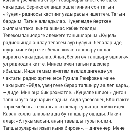
чакырды. Бер-ике ел анда эшләгәннән соң тагын
«Күңел» радиосы кастинг уздырасын ишеттем. Тагын
бардым. Тагын алмадылар. Күңелемдә йөрткән
хыялым тәки чынга ашмас кебек тоелды.
Телекомпаниядәге элеккеге танышларым «Күңел»
радиосында эшләү теләгем зур булуын беләләр иде,
шуңа мине бер егет белән кичке тапшыру эшләп
карарга чакырдылар. Аның белән өч тапшыру эшләгәч,
ул радиодан китте. Минем өчен тагын ишекләр
ябылды. Инде тәмам өметем өзелде дигәндә ул
чактагы радио җитәкчесе Рузилә Рәифовна мине
чакырып: «Әйдә, үзең генә берәр тапшыру эшләп кара»,
– диде. Мин аңа бик рәхмәтле. «Күңелле шпион» дигән
тапшыруга сценарий яздым. Анда үзебезнең ВКонтакте
төркемебезгә теркәлгән кешеләр турында сөйли идек.
Казан коллегаларыма да бу тапшыру ошады. Ләкин
алар: «Ул укымасын, аның тавышы туры килми.
Тапшыруларны язып кына бирсен», – дигәннәр. Менә