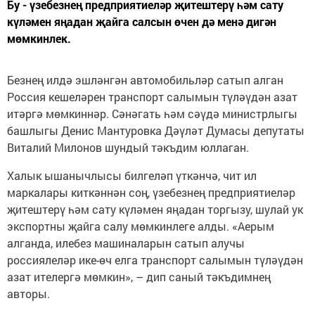
Бу - үзебезнең предприятиеләр җитештерү һәм сату
күләмен яңадан җайга салсын өчен дә менә дигән
мөмкинлек.
Безнең илдә эшләнгән автомобильләр сатып алган
Россия кешеләрен транспорт салымын түләүдән азат
итәргә мөмкиннәр. Сәнәгать һәм сәүдә министрлыгы
башлыгы Денис Мантуровка Дәүләт Думасы депутаты
Виталий Милонов шундый тәкъдим юллаган.
Халык ышанычлысы билгеләп үткәнчә, чит ил
маркалары киткәннән соң, үзебезнең предприятиеләр
җитештерү һәм сату күләмен яңадан торгызу, шулай ук
экспортны җайга салу мөмкинлеге алды. «Аерым
алганда, илебез машиналарын сатып алучы
россиялеләр ике-өч елга транспорт салымын түләүдән
азат ителергә мөмкин», – дип саный тәкъдимнең
авторы.