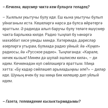
– Кечкенә, яшүсмер чакта кем булырга теләдең?
– Хыялым укытучы булу иде. Еш кына укытучы булып
уйнаганым истә. Кешеләргә нәрсә дә булса өйрәтергә
яраттым. Ә радиода алып баручы булу теләге яшүсмер
чакта барлыкка килде. Радио тыңлап бу һөнәргә
мәхәббәт хисе уянды миндә. Хәтеремдә, дәресләр
әзерләргә утырам, бүлмәдә радио уйный: йә «Күңел»
радиосы, йә «Русское радио». Тыңлаганда: «Карале,
ничек кызык! Минем дә шулай эшлисем килә», – ди
идем. Кечкенәдән күп сөйләшергә яраттым. Миңа
хәтта: «Бу кадәр сөйләшеп арымадыңмы әле?» – диләр
иде. Шуның өчен бу эш миңа бик килешер дип уйлый
идем.
– Газета, телевидение кызыктырмадымы?