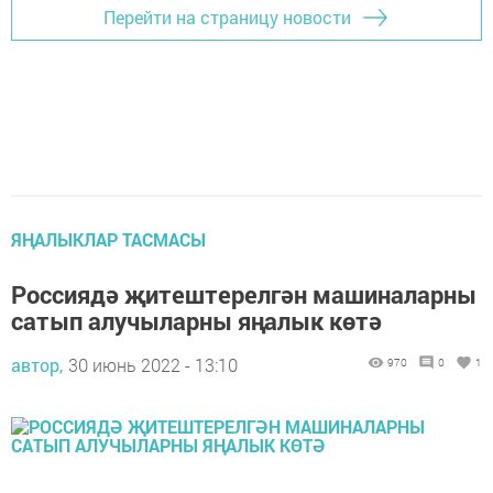
Перейти на страницу новости
ЯҢАЛЫКЛАР ТАСМАСЫ
Россиядә җитештерелгән машиналарны
сатып алучыларны яңалык көтә
автор,
30 июнь 2022 - 13:10
970
0
1