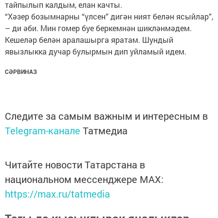
тайпылып калдым, елан качты.
“Хәзер бозымнарны “үлсен” дигән ният белән ясыйлар”,
– ди әби. Мин гомер буе беркемнән шикләнмәдем.
Кешеләр белән аралашырга яратам. Шундый
явызлыкка дучар булырмын дип уйламый идем.
СӘРВИНАЗ
Следите за самым важным и интересным в
Telegram-канале
Татмедиа
Читайте новости Татарстана в
национальном мессенджере MАХ:
https://max.ru/tatmedia