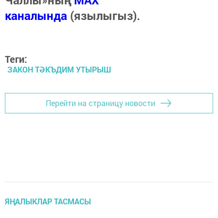
каналында
(язылыгыз).
Теги:
ЗАКОН ТӘКЪДИМ УТЫРЫШ
Перейти на страницу новости
ЯҢАЛЫКЛАР ТАСМАСЫ