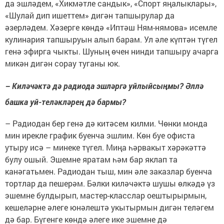
да эшләдем, «Хикмәтле сандык», «Спорт яңалыклары»,
«Шулай дип ишеттем» дигән тапшырулар да
әзерләдем. Хәзерге көндә «Иптәш Ням-нямова» исемле
кулинария тапшыруын алып барам. Ул әле күптән түгел
генә эфирга чыкты. Шуның өчен нинди тапшыру ачарга
микән дигән сорау туганы юк.
– Киләчәктә дә радиода эшләргә уйлыйсыңмы? Әллә
башка уй-теләкләрең дә бармы?
– Радиодан бер генә дә китәсем килми. Чөнки монда
мин ирекле график буенча эшлим. Көн буе офиста
утыру исә – минеке түгел. Миңа һәрвакыт хәрәкәттә
булу ошый. Эшемне яратам һәм бар яклап та
канәгатьмен. Радиодан тыш, мин әле заказлар буенча
тортлар да пешерәм. Бәлки киләчәктә шушы өлкәдә үз
эшемне булдырып, мастер-класслар оештырырмын,
кешеләрне әлеге юнәлештә укытырмын дигән теләгем
дә бар. Бүгенге көндә әлеге ике эшемне дә