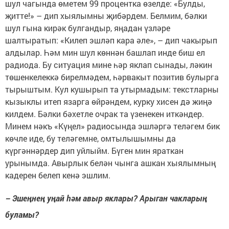
шул чагында өметем 99 процентка өзелде: «Булды,
җитте!» – дип хыялымны җибәрдем. Белмим, бәлки
шул гына кирәк булгандыр, яңадан үзләре
шалтыратып: «Килеп эшләп кара әле», – дип чакырып
алдылар. Һәм мин шул көннән башлап инде биш ел
радиода. Бу ситуация мине һәр яклап сынады, ләкин
төшенкелеккә бирелмәдем, һәрвакыт позитив булырга
тырыштым. Кул кушырып та утырмадым: текстларны
кызыклы итеп язарга өйрәндем, курку хисен дә жиңә
килдем. Бәлки бәхетле очрак та үзенекен иткәндер.
Минем нәкъ «Күңел» радиосында эшләргә теләгем бик
көчле иде, бу теләгемне, омтылышымны да
күргәннәрдер дип уйлыйм. Бүген мин яраткан
урынымда. Авырлык белән чынга ашкан хыялымның
кадерен белеп кенә эшлим.
– Эшеңнең уңай һәм авыр яклары? Арыган чакларың
буламы?