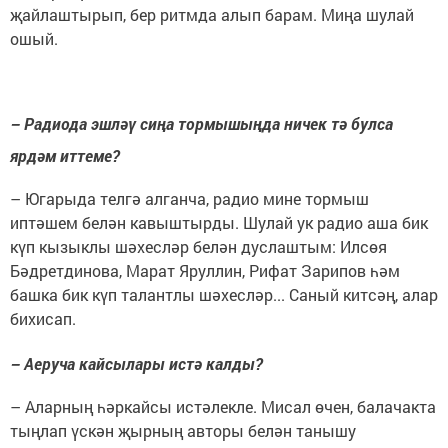
җайлаштырып, бер ритмда алып барам. Миңа шулай
ошый.
– Радиода эшләү сиңа тормышыңда ничек тә булса
ярдәм иттеме?
– Югарыда телгә алганча, радио мине тормыш
иптәшем белән кавыштырды. Шулай ук радио аша бик
күп кызыклы шәхесләр белән дуслаштым: Илсөя
Бәдретдинова, Марат Яруллин, Рифат Зарипов һәм
башка бик күп талантлы шәхесләр... Саный китсәң, алар
бихисап.
– Аеруча кайсылары истә калды?
– Аларның һәркайсы истәлекле. Мисал өчен, балачакта
тыңлап үскән җырның авторы белән танышу