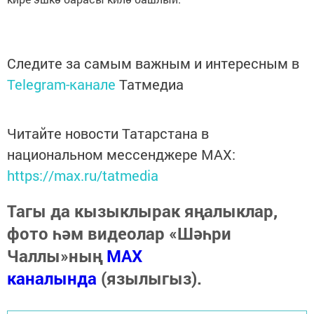
Следите за самым важным и интересным в
Telegram-канале
Татмедиа
Читайте новости Татарстана в
национальном мессенджере MАХ:
https://max.ru/tatmedia
Тагы да кызыклырак яңалыклар,
фото һәм видеолар «Шәһри
Чаллы»ның
MAX
каналында
(язылыгыз).