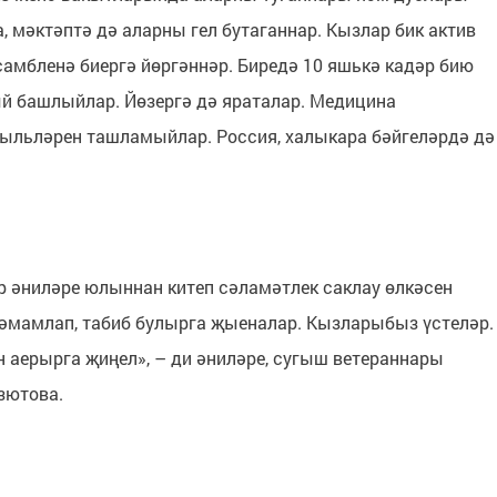
, мәктәптә дә аларны гел бутаганнар. Кызлар бик актив
самбленә биергә йөргәннәр. Биредә 10 яшькә кадәр бию
й башлыйлар. Йөзергә дә яраталар. Медицина
гыльләрен ташламыйлар. Россия, халыкара бәйгеләрдә дә
р әниләре юлыннан китеп сәламәтлек саклау өлкәсен
тәмамлап, табиб булырга җыеналар. Кызларыбыз үстеләр.
н аерырга җиңел», – ди әниләре, сугыш ветераннары
взютова.