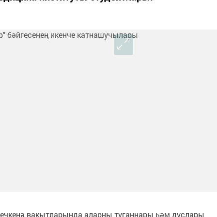
 Кечкенә вакытларында аларны туганнары һәм дуслары