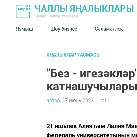
ЧАЛЛЫ ЯҢАЛЫКЛАРЫ
"Шәһри Чаллы" газетасы
Язмыш
Шоу-бизнес
Сәламәтлек
ЯҢАЛЫКЛАР ТАСМАСЫ
"Без - игезәкләр
катнашучылар
автор,
17 июнь 2022 - 14:11
21 яшьлек Алия һәм Лилия Мав
федераль университетының ме