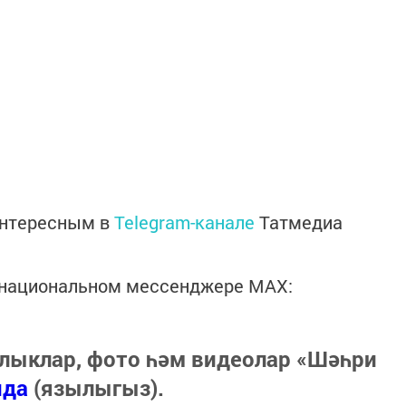
интересным в
Telegram-канале
Татмедиа
в национальном мессенджере MАХ:
лыклар, фото һәм видеолар «Шәһри
нда
(язылыгыз).