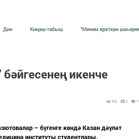
Дин
Киңәш-табыш
"Минем яраткан шәһәрем
" бәйгесенең икенче
ы
852
0
1
зютовалар – бүгенге көндә Казан дәүләт
дицина институты студентлары.