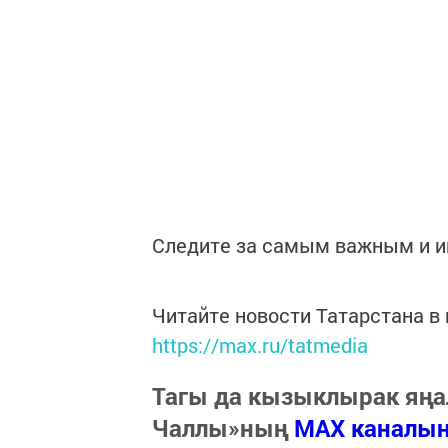
Следите за самым важным и 
Читайте новости Татарстана 
https://max.ru/tatmedia
Тагы да кызыклырак яңа
Чаллы»ның
MAX каналы