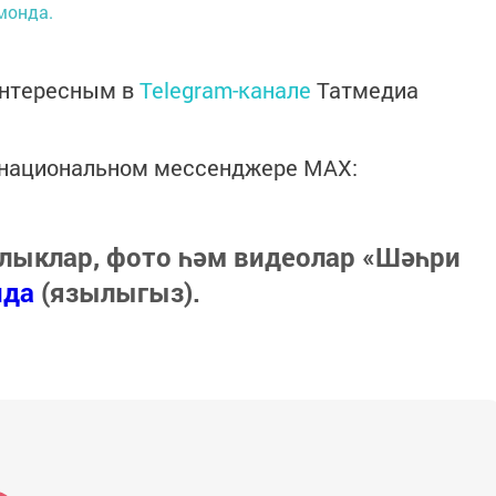
монда.
интересным в
Telegram-канале
Татмедиа
в национальном мессенджере MАХ:
лыклар, фото һәм видеолар «Шәһри
нда
(язылыгыз).