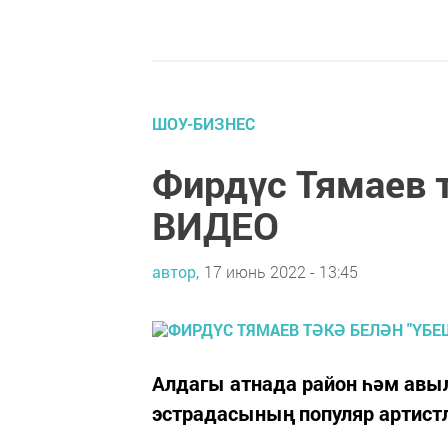
ШОУ-БИЗНЕС
Фирдүс Тямаев т
ВИДЕО
автор,
17 июнь 2022 - 13:45
Алдагы атнада район һәм авыл
эстрадасының популяр артист