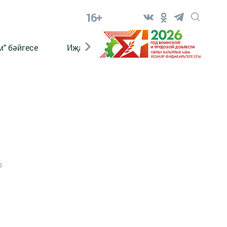
16+
" бәйгесе
Иҗат
Реклама
Онлайн язы
0