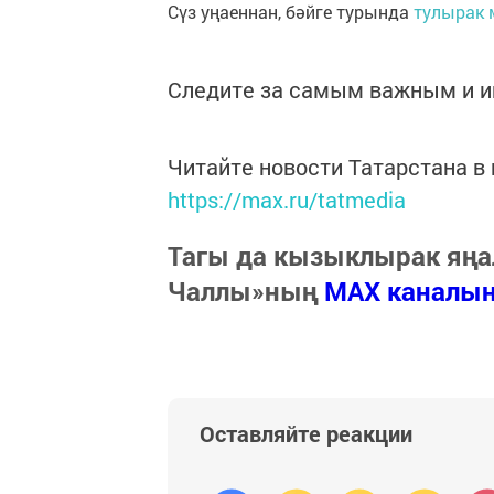
Сүз уңаеннан, бәйге турында
тулырак 
Следите за самым важным и 
Читайте новости Татарстана 
https://max.ru/tatmedia
Тагы да кызыклырак яңа
Чаллы»ның
MAX каналы
Оставляйте реакции