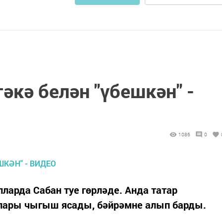
әкә белән "үбешкән" -
1086
0
ларда Сабан туе гөрләде. Анда татар
лары чыгыш ясады, бәйрәмне алып барды.