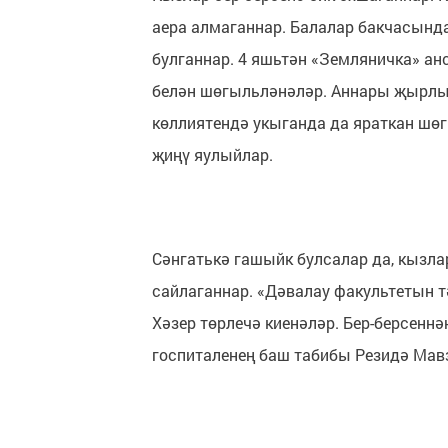
аера алмаганнар. Балалар бакчасында
булганнар. 4 яшьтән «Земляничка» ан
белән шөгыльләнәләр. Аннары җырлы
көллиятендә укыганда да яраткан шө
җиңү яулыйлар.
Сәнгатькә гашыйк булсалар да, кызла
сайлаганнар. «Дәвалау факультетын 
Хәзер төрлечә киенәләр. Бер-берсеннә
госпиталенең баш табибы Резидә Ма