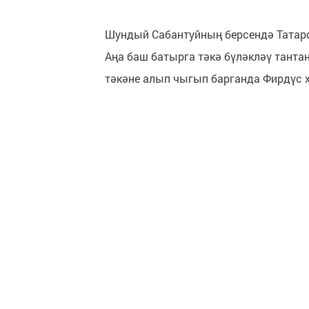
Шундый Сабантуйның берсендә Татарс
Аңа баш батырга тәкә бүләкләү танта
тәкәне алып чыгып барганда Фирдүс 