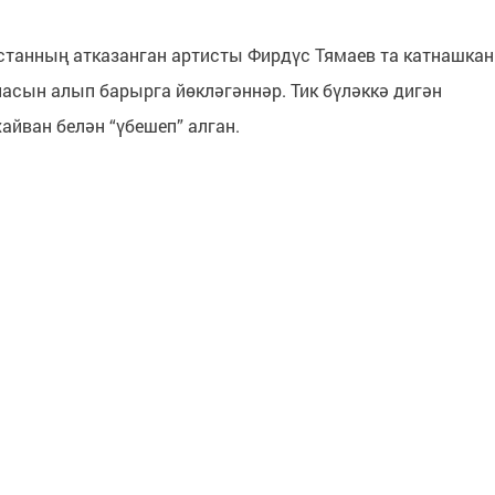
танның атказанган артисты Фирдүс Тямаев та катнашкан
насын алып барырга йөкләгәннәр. Тик бүләккә дигән
хайван белән “үбешеп” алган.