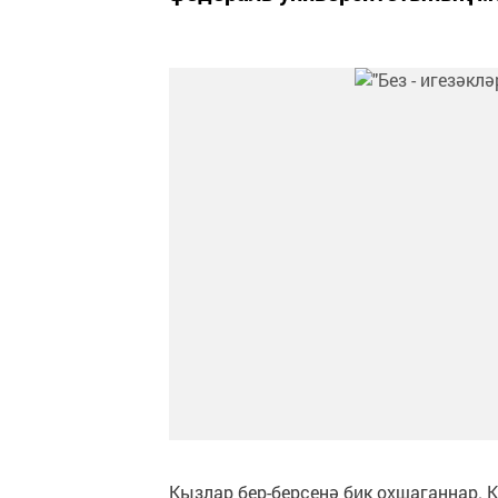
Кызлар бер-берсенә бик охшаганнар.