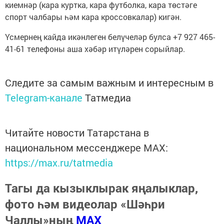
киемнәр (кара куртка, кара футболка, кара төстәге
спорт чалбары һәм кара кроссовкалар) кигән.
Үсмернең кайда икәнлеген белүчеләр булса +7 927 465-
41-61 телефоны аша хәбәр итүләрен сорыйлар.
Следите за самым важным и интересным в
Telegram-канале
Татмедиа
Читайте новости Татарстана в
национальном мессенджере MАХ:
https://max.ru/tatmedia
Тагы да кызыклырак яңалыклар,
фото һәм видеолар «Шәһри
Чаллы»ның
MAX