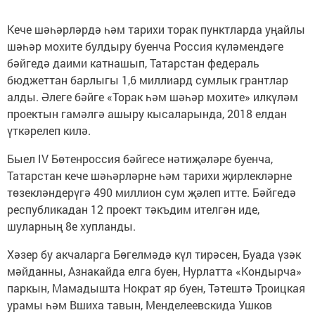
Кече шәһәрләрдә һәм тарихи торак пунктларда уңайлы
шәһәр мохите булдыру буенча Россия күләмендәге
бәйгедә даими катнашып, Татарстан федераль
бюджеттан барлыгы 1,6 миллиард сумлык грантлар
алды. Әлеге бәйге «Торак һәм шәһәр мохите» илкүләм
проектын гамәлгә ашыру кысаларында, 2018 елдан
үткәрелеп килә.
Быел IV Бөтенроссия бәйгесе нәтиҗәләре буенча,
Татарстан кече шәһәрләрне һәм тарихи җирлекләрне
төзекләндерүгә 490 миллион сум җәлеп итте. Бәйгедә
республикадан 12 проект тәкъдим ителгән иде,
шуларның 8е хупланды.
Хәзер бу акчаларга Бөгелмәдә күл тирәсен, Буада үзәк
мәйданны, Азнакайда елга буен, Нурлатта «Кондырча»
паркын, Мамадышта Нократ яр буен, Тәтештә Троицкая
урамы һәм Вшиха тавын, Менделеевскида Ушков