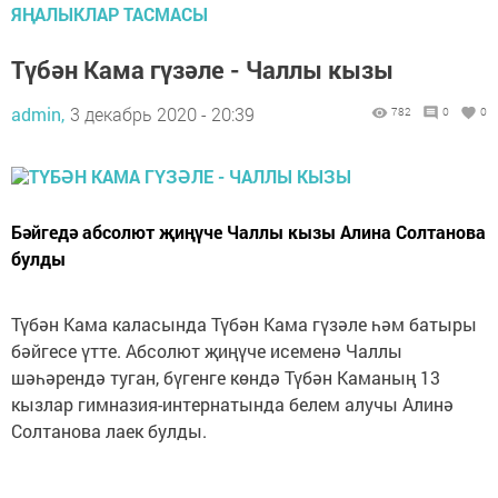
ЯҢАЛЫКЛАР ТАСМАСЫ
Түбән Кама гүзәле - Чаллы кызы
admin,
3 декабрь 2020 - 20:39
782
0
0
Бәйгедә абсолют җиңүче Чаллы кызы Алина Солтанова
булды
Түбән Кама каласында Түбән Кама гүзәле һәм батыры
бәйгесе үтте. Абсолют җиңүче исеменә Чаллы
шәһәрендә туган, бүгенге көндә Түбән Каманың 13
кызлар гимназия-интернатында белем алучы Алинә
Солтанова лаек булды.