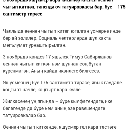
чыгып киткән, тәнендә өч татуировкасы бар, буе – 175
сантиметр тирәсе
Чаллыда өеннән чыгып китеп югалган үсмерне инде
бер ай эзлиләр. Социаль челтәрләрдә шул хакта
мәгълүмат урнаштырылган.
3 ноябрьдә көндез 17 яшьлек Тимур Сабирҗанов
өеннән чыгып киткән һәм шуннан соң бүтән
күренмәгән. Аның кайда икәнлеге билгесез.
Яшүсмернең буе 175 сантиметр тирәсе, ябык гәүдәле,
коңгырт чәчле, коңгырт-кара күзле.
Җилкәсенең уң ягында – бүре кыяфәтендәге, ике
беләгендә дә бүре һәм аның эзе рәвешендәге
татуировкалар бар.
Өеннән чыгып киткәндә, яшүсмер гел кара төстәге