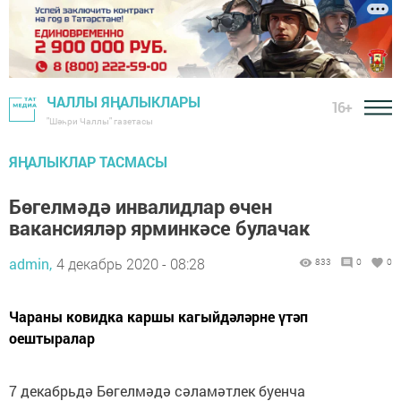
ЧАЛЛЫ ЯҢАЛЫКЛАРЫ
16+
"Шәһри Чаллы" газетасы
ЯҢАЛЫКЛАР ТАСМАСЫ
Бөгелмәдә инвалидлар өчен
вакансияләр ярминкәсе булачак
admin,
4 декабрь 2020 - 08:28
833
0
0
Чараны ковидка каршы кагыйдәләрне үтәп
оештыралар
7 декабрьдә Бөгелмәдә сәламәтлек буенча