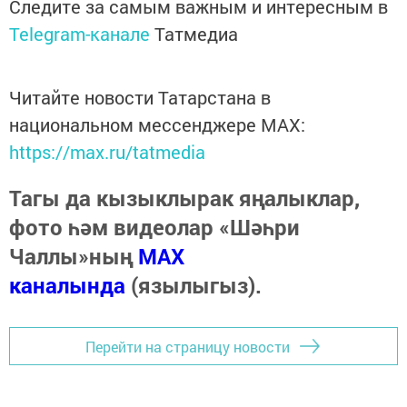
Следите за самым важным и интересным в
Telegram-канале
Татмедиа
Читайте новости Татарстана в
национальном мессенджере MАХ:
https://max.ru/tatmedia
Тагы да кызыклырак яңалыклар,
фото һәм видеолар «Шәһри
Чаллы»ның
MAX
каналында
(язылыгыз).
Перейти на страницу новости