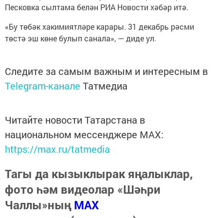
Песковка сылтама белән РИА Новости хәбәр итә.
«Бу төбәк хакимиятләре карары. 31 декабрь рәсми
төстә эш көне булып санала», — диде ул.
Следите за самым важным и интересным в
Telegram-канале
Татмедиа
Читайте новости Татарстана в
национальном мессенджере MАХ:
https://max.ru/tatmedia
Тагы да кызыклырак яңалыклар,
фото һәм видеолар «Шәһри
Чаллы»ның
MAX