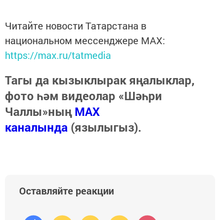
Читайте новости Татарстана в
национальном мессенджере MАХ:
https://max.ru/tatmedia
Тагы да кызыклырак яңалыклар,
фото һәм видеолар «Шәһри
Чаллы»ның
MAX
каналында
(язылыгыз).
Оставляйте реакции