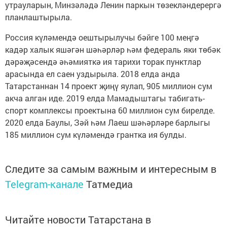
утрауларын, Минзәләдә Ленин паркын төзекләндерергә
планлаштырыла.
Россия күләмендә оештырылучы бәйге 100 меңгә
кадәр халык яшәгән шәһәрләр һәм федераль яки төбәк
дәрәҗәсендә әһәмияткә ия тарихи торак пунктлар
арасында ел саен уздырыла. 2018 елда анда
Татарстаннан 14 проект җиңү яулап, 905 миллион сум
акча алган иде. 2019 елда Мамадыштагы табигать-
спорт комплексы проектына 60 миллион сум бирелде.
2020 елда Баулы, Зәй һәм Лаеш шәһәрләре барлыгы
185 миллион сум күләмендә грантка ия булды.
Следите за самым важным и интересным в
Telegram-канале
Татмедиа
Читайте новости Татарстана в