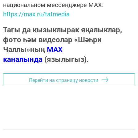
национальном мессенджере MАХ:
https://max.ru/tatmedia
Тагы да кызыклырак яңалыклар,
фото һәм видеолар «Шәһри
Чаллы»ның
MAX
каналында
(язылыгыз).
Перейти на страницу новости