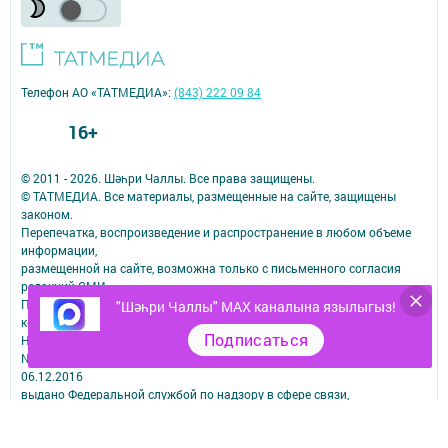
Телефон АО «ТАТМЕДИА»:
(843) 222 09 84
16+
© 2011 - 2026. Шәһри Чаллы. Все права защищены.
© ТАТМЕДИА. Все материалы, размещенные на сайте, защищены
законом.
Перепечатка, воспроизведение и распространение в любом объеме
информации,
размещенной на сайте, возможна только с письменного согласия
редакций СМИ.
При поддержке Республиканского агентства по печати и массовым
"Шәһри Чаллы" MAX каналына язылыгыз!
коммуникациям.
Подписаться
Наименование СМИ: Шəhри Чаллы
№ свидетельства о регистрации СМИ, дата: ЭЛ № ФС 77-67912 от
06.12.2016
выдано Федеральной службой по надзору в сфере связи,
информационных технологий и массовых коммуникаций
ФИО главного редактора: Юсупова Резида Махмутовна
Адрес редакции: 423827, Республика Татарстан, город Набережные