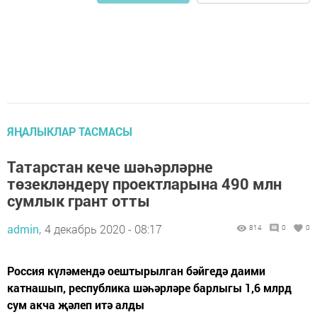
ЯҢАЛЫКЛАР ТАСМАСЫ
Татарстан кече шәһәрләрне
төзекләндерү проектларына 490 млн
сумлык грант отты
admin,
4 декабрь 2020 - 08:17
814
0
0
Россия күләмендә оештырылган бәйгедә даими
катнашып, республика шәһәрләре барлыгы 1,6 млрд
сум акча җәлеп итә алды