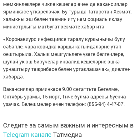
мөмкинлекләре чикле кешеләр өчен дә вакансияләр
ярминкәсе үткәреләчәк. Бу турыда Татарстан Хезмәт,
халыкны эш белән тәэмин итү һәм социаль яклау
министрлыгы матбугат хезмәте хәбәр итә.
«Коронавиурс инфекциясе таралу куркынычы булу
сәбәпле, чара ковидка каршы кагыйдәләрне үтәп
оештырыла. Халык мәшгульлеге үзәге белгечләре,
шулай ук эш бирүчеләр инвалид кешеләрне эшкә
урнаштыру тәҗрибәсе белән уртаклашачак», диелгән
хәбәрдә.
Вакансияләр ярминкәсе 9.00 сәгаттьтә Бөгелмә,
Октябрь урамы, 15 йорт, 1нче бүлмә адресы буенча
узачак. Белешмәләр өчен телефон: (855-94) 4-47-07.
Следите за самым важным и интересным в
Telegram-канале
Татмедиа