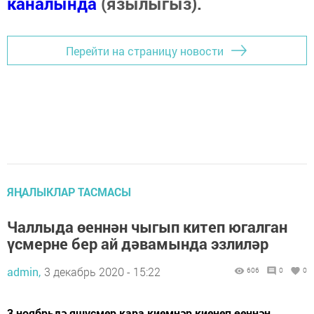
каналында
(язылыгыз).
Перейти на страницу новости
ЯҢАЛЫКЛАР ТАСМАСЫ
Чаллыда өеннән чыгып китеп югалган
үсмерне бер ай дәвамында эзлиләр
admin,
3 декабрь 2020 - 15:22
606
0
0
3 ноябрьдә яшүсмер кара киемнәр киенеп өеннән