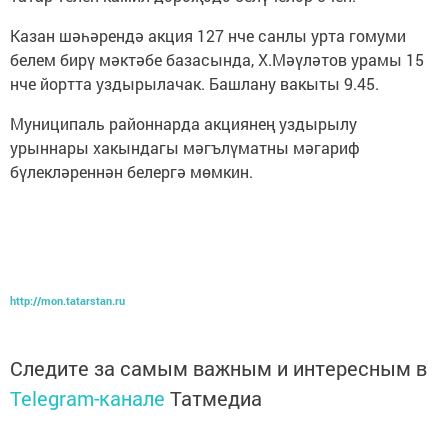
Казан шәһәрендә акция 127 нче санлы урта гомуми
белем бирү мәктәбе базасында, Х.Мәүләтов урамы 15
нче йортта уздырылачак. Башлану вакыты 9.45.
Муниципаль районнарда акциянең уздырылу
урыннары хакындагы мәгълүматны мәгариф
бүлекләреннән белергә мөмкин.
http://mon.tatarstan.ru
Следите за самым важным и интересным в
Telegram-канале
Татмедиа