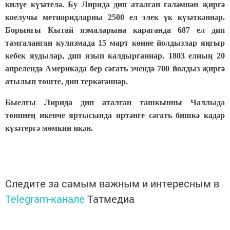
килүе күзәтелә. Бу Лирида дип аталган галәмнән җиргә
коелучы метиоридларны 2500 ел элек үк күзәткәннәр.
Борынгы Кытай язмаларына караганда 687 ел дип
тамгаланган кулязмада 15 март көнне йолдызлар яңгыр
кебек яудылар, дип язып калдырганнар. 1803 елның 20
апрелендә Америкада бер сәгать эчендә 700 йолдыз җиргә
атылып төште, дип теркәгәннәр.
Быелгы Лирида дип аталган ташкынны Чаллыда
төнннең икенче яртысында иртәнге сәгать бишкә кадәр
күзәтергә мөмкин икән.
Следите за самым важным и интересным в
Telegram-канале
Татмедиа