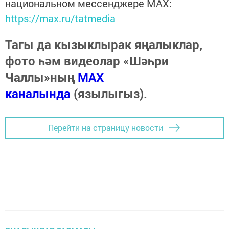
национальном мессенджере MАХ:
https://max.ru/tatmedia
Тагы да кызыклырак яңалыклар,
фото һәм видеолар «Шәһри
Чаллы»ның
MAX
каналында
(язылыгыз).
Перейти на страницу новости