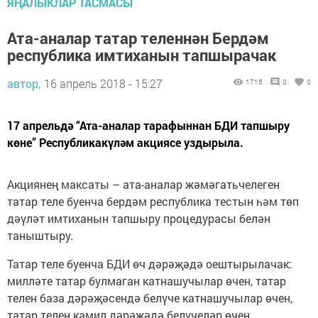
ЯҢАЛЫКЛАР ТАСМАСЫ
Ата-аналар татар теленнән Бердәм
республика имтиханын тапшырачак
автор,
16 апрель 2018 - 15:27
1715
0
0
17 апрельдә “Ата-аналар тарафыннан БДИ тапшыру
көне” Республикакүләм акциясе уздырыла.
Акциянең максаты – ата-аналар жәмәгатьчелеген
татар теле буенча бердәм республика тестын һәм төп
дәүләт имтиханын тапшыру процедурасы белән
таныштыру.
Татар теле буенча БДИ өч дәрәҗәдә оештырылачак:
милләте татар булмаган катнашучылар өчен, татар
телен база дәрәҗәсендә белүче катнашучылар өчен,
татар телен камил дәрәҗәдә белүчеләр өчен.