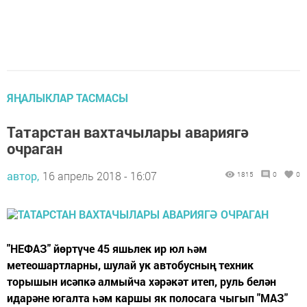
ЯҢАЛЫКЛАР ТАСМАСЫ
Татарстан вахтачылары авариягә
очраган
автор,
16 апрель 2018 - 16:07
1815
0
0
"НЕФАЗ" йөртүче 45 яшьлек ир юл һәм
метеошартларны, шулай ук автобусның техник
торышын исәпкә алмыйча хәрәкәт итеп, руль белән
идарәне югалта һәм каршы як полосага чыгып "МАЗ"