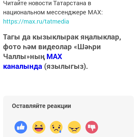
Читайте новости Татарстана в
национальном мессенджере MАХ:
https://max.ru/tatmedia
Тагы да кызыклырак яңалыклар,
фото һәм видеолар «Шәһри
Чаллы»ның
MAX
каналында
(язылыгыз).
Оставляйте реакции