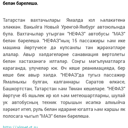
белән бәрелешә.
Татарстан вахтачылары Ямалда юл һәлакәтенә
эләккән. Вакыйга Новый Уренгой-Ямбург автоюлында
була. Вахтачылар утырган "НЕФАЗ" автобусы "МАЗ"
белән бәрелешә. "НЕФАЗ"ның 15 пассажиры һәм ике
машина йөртүчесе дә күпсанлы тән җәрәхәтләре
алалар. Авыр хәлдәгеләрне санавиация вертолеты
белән хастаханәгә илтәләр. Соңгы мәгълүматларга
караганда, үлүчеләр юк. Өч кеше реанимациядә, бер
кеше бик авыр хәлдә. "НЕФАЗ"да тугыз пассажир
Ямалныкы булган, калганнары Саратов өлкәсе,
Башкортстан, Татарстан һәм Төмән кешеләре. "НЕФАЗ"
йөртүче 45 яшьлек ир юл һәм метеошартларны, шулай
ук автобусның техник торышын исәпкә алмыйча
хәрәкәт итеп, руль белән идарәне югалта һәм каршы як
полосага чыгып "МАЗ" белән бәрелешә.
http://almet-rt.ru