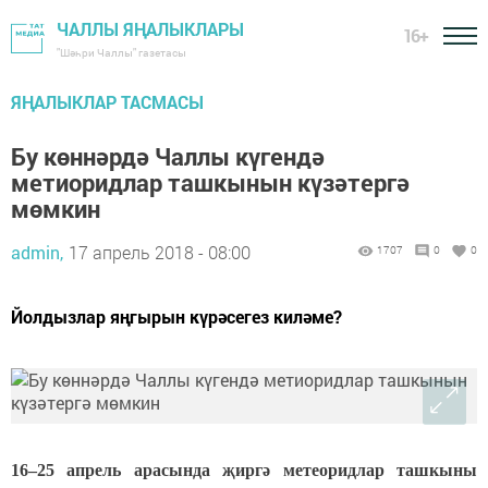
ЧАЛЛЫ ЯҢАЛЫКЛАРЫ
16+
"Шәһри Чаллы" газетасы
ЯҢАЛЫКЛАР ТАСМАСЫ
Бу көннәрдә Чаллы күгендә
метиоридлар ташкынын күзәтергә
мөмкин
admin,
17 апрель 2018 - 08:00
1707
0
0
Йолдызлар яңгырын күрәсегез киләме?
16–25 апрель
арасында җиргә метеоридлар ташкыны