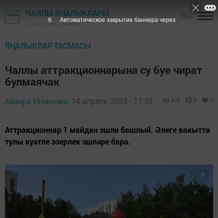
ЧАЛЛЫ ЯҢАЛЫКЛАРЫ
16+
5
Автоматическое закрытие баннера через
"Шәһри Чаллы" газетасы
ЯҢАЛЫКЛАР ТАСМАСЫ
Чаллы аттракционнарына су буе чират
булмаячак
Айзирә Имамова,
14 апрель 2023 - 11:35
945
0
0
Аттракционнар 1 майдан эшли башлый. Әлеге вакытта
тулы куәтле эзерлек эшләре бара.