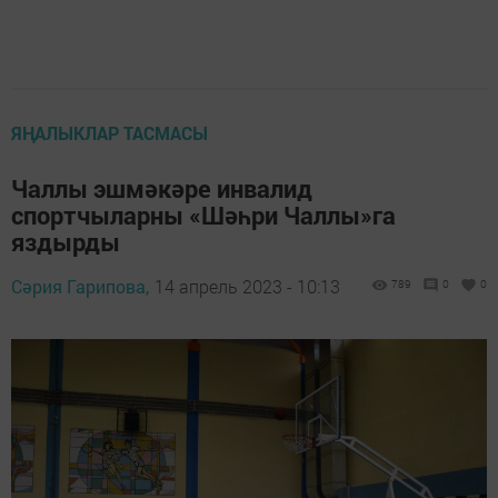
ЯҢАЛЫКЛАР ТАСМАСЫ
Чаллы эшмәкәре инвалид
спортчыларны «Шәһри Чаллы»га
яздырды
Сәрия Гарипова,
14 апрель 2023 - 10:13
789
0
0