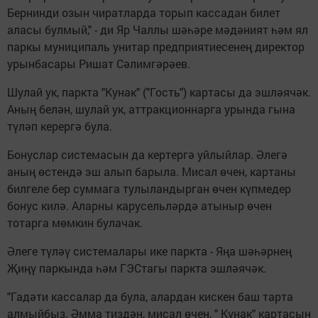
Бернинди озын чиратларда торып кассадан билет
аласы булмый," - ди Яр Чаллы шәһәре мәдәният һәм ял
паркы муниципаль унитар предприятиесенең директор
урынбасары Ришат Сәлимгәрәев.
Шулай ук, паркта "Кунак" ("Гость") картасы да эшләячәк.
Аның белән, шулай ук, аттракционнарга урында гына
түләп керергә була.
Бонуслар системасын да кертергә уйлыйлар. Әлегә
аның өстендә эш алып барыла. Мисал өчен, картаны
билгеле бер суммага тулыландырган өчен күпмедер
бонус килә. Аларны карусельләрдә атыныр өчен
тотарга мөмкин булачак.
Әлеге түләү системалары ике паркта - Яңа шәһәрнең
Җиңү паркында һәм ГЭСтагы паркта эшләячәк.
"Гадәти кассалар да була, алардан кискен баш тарта
алмыйбыз. Әмма тиздән, мисал өчен, " Кунак" картасын