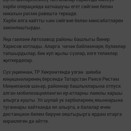
хәрби операциядә катнашучы егет сөйгәне белән
никахын рәсми рәвештә теркәде.
Хәрби ялга кайтты һәм сөйгәне белән мөнсәбәтләрен
законлаштырды.
Яңа гаиләне Автозавод районы башлыгы Винер
Харисов котлады. Аларга чәчәк бәйләмнәре, бүләкләр
тапшырдылар, бик күп җылы сүзләр, изге теләкләр
җиткерделәр.
Сүз уңаеннан, ТР Хөкүмәтендә узган шимбә
киңәшмәләренең берсендә Татарстан Рәисе Рөстәм
Миңнеханов шәһәр, районнар башлыкларына отпуск
алган мобилизацияләнгән ир-атларны лаеклы каршы
алырга кушты. Ул шулай ук хәрбиләрнең якыннарына
туганнары кайтканда ял алырга, ә балалар өчен
дистанцион белем бирүне оештырырга ярдәм итәргә
кирәклеген дә әйтте.