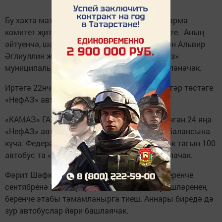
Бу хакта матбугат конференциясендә башкарма
комитет җитәкчесе Фәрит Сәлахов хәбәр итте. Аның
әйтүенчә, шәһәрдә пассажирлар йөртү белән Альвир
Әглиуллин җитәкчелегендәге «Горкоммунхоз»
муниципаль унитар предприятиесе шөгыльләнәчәк.
Иртәгә 22нче һәм 26нчы маршрутларга зәңгәр төстәге
«НефАЗ» автобуслары чыга.
«КАМАЗ» ГАҖ белән килешү нигезендә алынган 24 яңа
«НефАЗ» автобуслары да «Горкоммунхоз» балансына
күчә. Федераль программа буенча алыначак тагын 100
автобус та «Горкоммунхоз» балансында булачак.
Фәрит Шәфкатович әйтүенчә, 2023 елның беренче
сентябренә Мәскәү проспектын озынайту эшләренең
беренче этабы тәмамланырга тиеш. Аннары биредә дә
зур автобуслар йөри башлаячак.