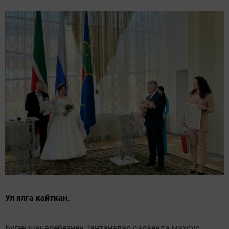
Ул ялга кайткан.
Бүген шәһәребезнең Тантаналар сараенда махсус