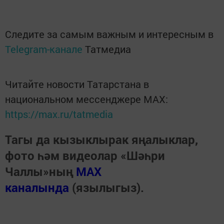
Следите за самым важным и интересным в
Telegram-канале
Татмедиа
Читайте новости Татарстана в
национальном мессенджере MАХ:
https://max.ru/tatmedia
Тагы да кызыклырак яңалыклар,
фото һәм видеолар «Шәһри
Чаллы»ның
MAX
каналында
(язылыгыз).