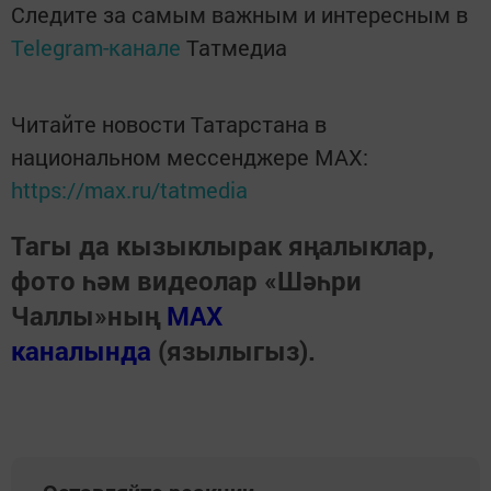
Следите за самым важным и интересным в
Telegram-канале
Татмедиа
Читайте новости Татарстана в
национальном мессенджере MАХ:
https://max.ru/tatmedia
Тагы да кызыклырак яңалыклар,
фото һәм видеолар «Шәһри
Чаллы»ның
MAX
каналында
(язылыгыз).