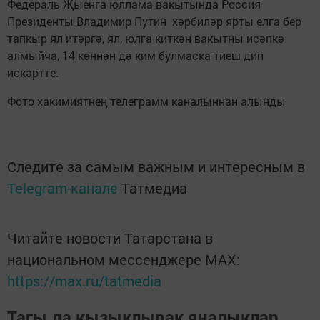
Федераль Җыенга юллама вакытында Россия
Президенты Владимир Путин хәрбиләр ярты елга бер
тапкыр ял итәргә, ял, юлга киткән вакытны исәпкә
алмыйча, 14 көннән дә ким булмаска тиеш дип
искәртте.
Фото хакимиятнең телеграмм каналыннан алынды
Следите за самым важным и интересным в
Telegram-канале
Татмедиа
Читайте новости Татарстана в
национальном мессенджере MАХ:
https://max.ru/tatmedia
Тагы да кызыклырак яңалыклар,