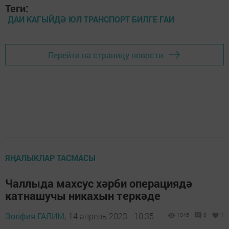
Теги:
ДАИ КАГЫЙДӘ ЮЛ ТРАНСПОРТ БИЛГЕ ГАИ
Перейти на страницу новости
ЯҢАЛЫКЛАР ТАСМАСЫ
Чаллыда махсус хәрби операциядә
катнашучы никахын теркәде
Зөлфия ГАЛИМ,
14 апрель 2023 - 10:35
1045
0
1