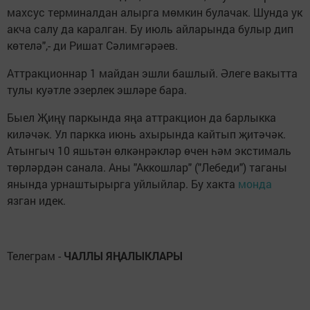
махсус терминалдан алырга мөмкин булачак. Шунда ук
акча салу да каралган. Бу июль айларында булыр дип
көтелә",- ди Ришат Сәлимгәрәев.
Аттракционнар 1 майдан эшли башлый. Әлеге вакытта
тулы куәтле эзерлек эшләре бара.
Быел Җиңү паркында яңа аттракцион да барлыкка
киләчәк. Ул паркка июнь ахырында кайтып җитәчәк.
Атынгыч 10 яшьтән өлкәнрәкләр өчен һәм экстималь
төрләрдән санала. Аны "Аккошлар" ("Лебеди") таганы
янында урнаштырырга уйлыйлар. Бу хакта
монда
язган идек.
Телеграм -
ЧАЛЛЫ ЯҢАЛЫКЛАРЫ