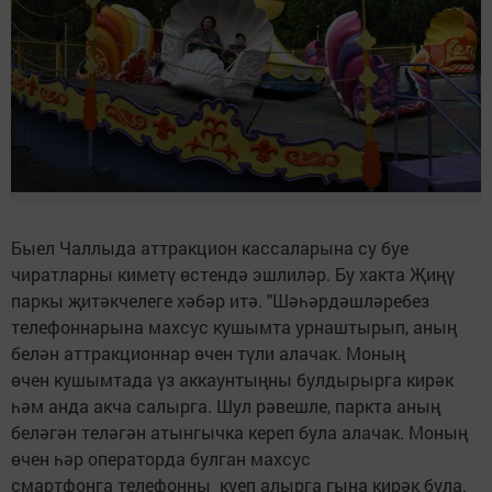
Быел Чаллыда аттракцион кассаларына су буе
чиратларны киметү өстендә эшлиләр. Бу хакта Җиңү
паркы җитәкчелеге хәбәр итә. "Шәһәрдәшләребез
телефоннарына махсус кушымта урнаштырып, аның
белән аттракционнар өчен түли алачак. Моның
өчен кушымтада үз аккаунтыңны булдырырга кирәк
һәм анда акча салырга. Шул рәвешле, паркта аның
беләгән теләгән атынгычка кереп була алачак. Моның
өчен һәр операторда булган махсус
смартфонга телефонны куеп алырга гына кирәк була.