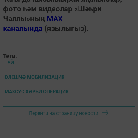
фото һәм видеолар «Шәһри
Чаллы»ның
MAX
каналында
(язылыгыз).
Теги:
ТУЙ
ӨЛЕШЧӘ МОБИЛИЗАЦИЯ
МАХСУС ХӘРБИ ОПЕРАЦИЯ
Перейти на страницу новости