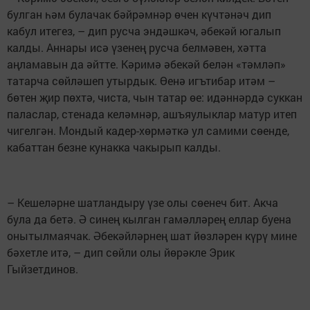
булган һәм булачак бәйрәмнәр өчен күчтәнәч дип
кабул итегез, – дип русча эндәшкәч, әбекәй югалып
калды. Аннары исә үзенең русча белмәвен, хәтта
аңламавын да әйтте. Кәримә әбекәй белән «тәмләп»
татарча сөйләшеп утырдык. Өенә игътибар итәм –
бөтен җир пөхтә, чиста, чын татар өе: идәннәрдә суккан
паласлар, стенада келәмнәр, ашъяулыклар матур итеп
чигелгән. Мондый кадер-хөрмәткә ул самими сөенде,
кабаттан безне кунакка чакырып калды.
– Кешеләрне шатландыру үзе олы сөенеч бит. Акча
була да бетә. Ә синең кылган гамәлләрең еллар буена
онытылмаячак. Әбекәйләрнең шат йөзләрен күрү мине
бәхетле итә, – дип сөйли олы йөрәкле Эрик
Гыйзетдинов.