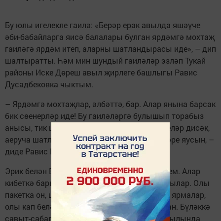
Бу юлы игелекле гаилә: «Берәр ерак авылда яшәүче
әби-бабайларга яисә балалары булган ярдәмгә мохтаҗ
гаиләгә ярдәм итеп, аларны шатландырасы иде», – дип
шалтыратты. Һәм мин шундый гаиләләр эзләп Тукай
районы Иске Дөреш авыл җирлеге башлыгы Равис
Дусадбековка чыктым.
– Ярдәмгә мохтаҗлар, әлбәттә, бар. Алар янына барсак
бик сөенерләр иде! Бу гаиләләргә булышып торабыз
анысы, тик шәһәрдән бүләкләр белән килделәр дисәк,
аеруча шатланачаклар. Аллаһның рәхмәтләре яусын, –
диде Равис Миңнехәмәтович.
Эрик белән Еленага гаиләләр турында әйттем. Алар
кибеткә барып, кирәк-яракларны сатып алдылар. Олы
пакетка он, шикәр комы, чәй тәмнәре, төрле ярмалар,
олы кап белән тәмле чәй, сыек май салынган. Бүләккә
савыт-сабалар да алганнар. Салих-Тукай авылында