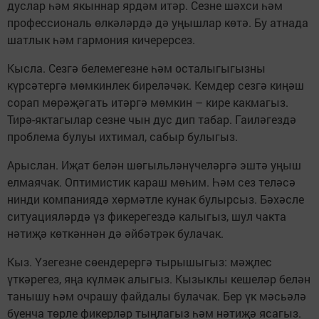
дуслар һәм якыннар ярдәм итәр. Сезне шәхси һәм
профессиональ өлкәләрдә дә уңышлар көтә. Бу атнада
шатлык һәм гармония кичерерсез.
Кысла. Сезгә белемегезне һәм осталыгыгызны
күрсәтергә мөмкинлек биреләчәк. Кемдер сезгә киңәш
сорап мөрәҗәгать итәргә мөмкин – кире какмагыз.
Тирә-яктагылар сезне чын дус дип табар. Гаиләгездә
проблема булуы ихтимал, сабыр булыгыз.
Арыслан. Иҗат белән шөгыльләнүчеләргә эштә уңыш
елмаячак. Оптимистик караш мөһим. Һәм сез теләсә
нинди компаниядә хөрмәтле кунак булырсыз. Бәхәсле
ситуацияләрдә үз фикерегездә калыгыз, шул чакта
нәтиҗә көткәннән дә әйбәтрәк булачак.
Кыз. Үзегезне сөендерергә тырышыгыз: мәҗлес
үткәрегез, яңа күлмәк алыгыз. Кызыклы кешеләр белән
танышу һәм очрашу файдалы булачак. Бер үк мәсьәлә
буенча төрле фикерләр тыңлагыз һәм нәтиҗә ясагыз.