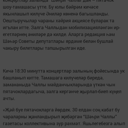
шоу-тамашасы үтте. Бу юлы бәйрәм кичәсе
якынлашып килүче Әниләр көненә багышланды.
Оештыручылар чараны хәйрия акциясе буларак та
игълан итте. Залга Чаллыдан мобилизацияләнгән ир-
егетләрнең әниләре дә килде. Аларга редакция һәм
Шәһәр Советы депутатлары ярдәме белән бушлай
чакыру билетлары тапшырылган иде.
Кичә 18:30 минутта концертлар залының фойесында ук
башланып китте. Тамашага килүчеләр биредә,
замананыда Чаллы мәйданчыкларында үткән чын
пятачоклардагыча, залга кергәнче җырлап-биеп күңел
ачты.
«Җәй буе пятачокларга йөрдек. 30 елдан соң кабат бу
чараларны җанландырып җибәргән “Шәһри Чаллы”
газетасы коллективына зур рәхмәт. Яшьлегебезгә алып