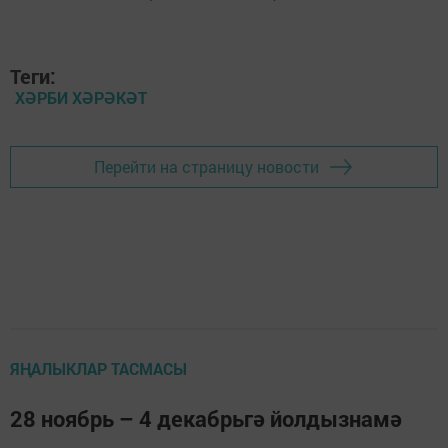
Теги:
ХӘРБИ ХӘРӘКӘТ
Перейти на страницу новости
ЯҢАЛЫКЛАР ТАСМАСЫ
28 ноябрь – 4 декабрьгә йолдызнамә