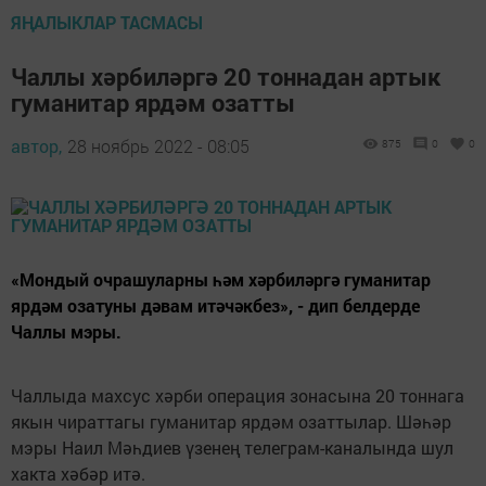
ЯҢАЛЫКЛАР ТАСМАСЫ
Чаллы хәрбиләргә 20 тоннадан артык
гуманитар ярдәм озатты
автор,
28 ноябрь 2022 - 08:05
875
0
0
«Мондый очрашуларны һәм хәрбиләргә гуманитар
ярдәм озатуны дәвам итәчәкбез», - дип белдерде
Чаллы мэры.
Чаллыда махсус хәрби операция зонасына 20 тоннага
якын чираттагы гуманитар ярдәм озаттылар. Шәһәр
мэры Наил Мәһдиев үзенең телеграм-каналында шул
хакта хәбәр итә.