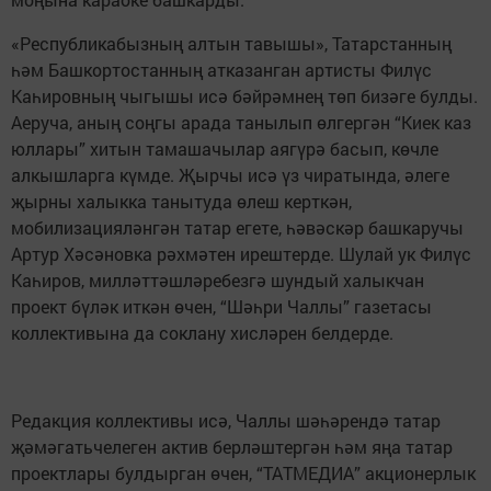
«Республикабызның алтын тавышы», Татарстанның
һәм Башкортостанның атказанган артисты Филүс
Каһировның чыгышы исә бәйрәмнең төп бизәге булды.
Аеруча, аның соңгы арада танылып өлгергән “Киек каз
юллары” хитын тамашачылар аягүрә басып, көчле
алкышларга күмде. Җырчы исә үз чиратында, әлеге
җырны халыкка танытуда өлеш керткән,
мобилизацияләнгән татар егете, һәвәскәр башкаручы
Артур Хәсәновка рәхмәтен ирештерде. Шулай ук Филүс
Каһиров, милләттәшләребезгә шундый халыкчан
проект бүләк иткән өчен, “Шәһри Чаллы” газетасы
коллективына да соклану хисләрен белдерде.
Редакция коллективы исә, Чаллы шәһәрендә татар
җәмәгатьчелеген актив берләштергән һәм яңа татар
проектлары булдырган өчен, “ТАТМЕДИА” акционерлык