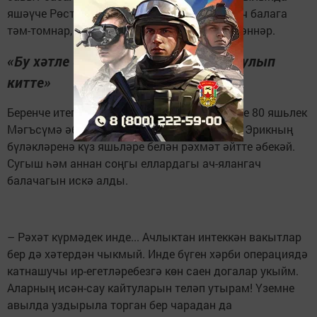
яшәүче Рөстәм Байгильдин гаиләсендәге өч балага
тәм-томнар, Яңа ел уенчыклары да әзерләгәннәр.
«Бу хәтле бүләктән хәтта уңайсыз булып
китте»
Беренче итеп, Иске Дөреш авылында яшәүче 80 яшьлек
Мәгъсүмә әби Мөбарәкшина янына кердек. Эрикның
бүләкләренә күз яшьләре белән рәхмәт әйтте әбекәй.
Сугыш һәм аннан соңгы еллардагы ач-ялангач
балачагын искә алды.
– Рәхәт күрмәдек инде... Ачлыктан интеккән вакытлар
бер дә хәтердән чыкмый. Инде бүген хәрби операциядә
катнашучы ир-егетләребезгә көн саен догалар укыйм.
Аларның исән-сау кайтуларын теләп утырам! Үземне
авылда уздырыла торган бер чарадан да