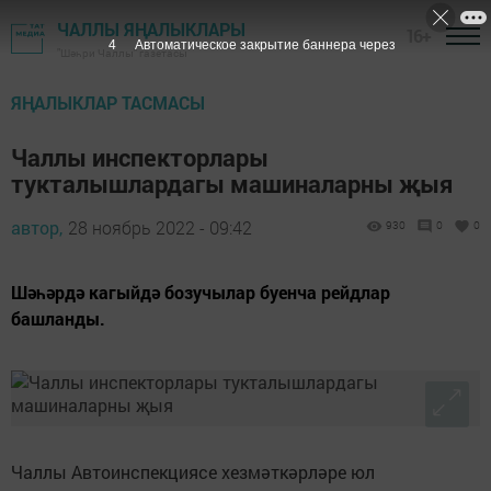
ЧАЛЛЫ ЯҢАЛЫКЛАРЫ
16+
3
Автоматическое закрытие баннера через
"Шәһри Чаллы" газетасы
ЯҢАЛЫКЛАР ТАСМАСЫ
Чаллы инспекторлары
тукталышлардагы машиналарны җыя
автор,
28 ноябрь 2022 - 09:42
930
0
0
Шәһәрдә кагыйдә бозучылар буенча рейдлар
башланды.
Чаллы Автоинспекциясе хезмәткәрләре юл