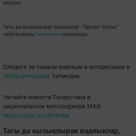
аласыз.
Тагы да кызыклырак яңалыклар - "Шәһри Чаллы"
газетасының
Телеграмм
каналында
Следите за самым важным и интересным в
Telegram-канале
Татмедиа
Читайте новости Татарстана в
национальном мессенджере MАХ:
https://max.ru/tatmedia
Тагы да кызыклырак яңалыклар,