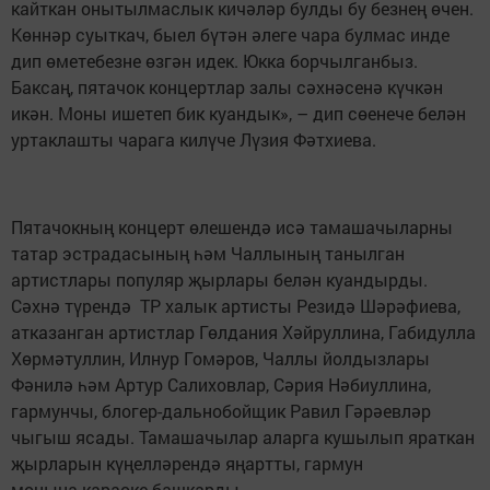
кайткан онытылмаслык кичәләр булды бу безнең өчен.
Көннәр суыткач, быел бүтән әлеге чара булмас инде
дип өметебезне өзгән идек. Юкка борчылганбыз.
Баксаң, пятачок концертлар залы сәхнәсенә күчкән
икән. Моны ишетеп бик куандык», – дип сөенече белән
уртаклашты чарага килүче Лүзия Фәтхиева.
Пятачокның концерт өлешендә исә тамашачыларны
татар эстрадасының һәм Чаллының танылган
артистлары популяр җырлары белән куандырды.
Сәхнә түрендә ТР халык артисты Резидә Шәрәфиева,
атказанган артистлар Гөлдания Хәйруллина, Габидулла
Хөрмәтуллин, Илнур Гомәров, Чаллы йолдызлары
Фәнилә һәм Артур Салиховлар, Сәрия Нәбиуллина,
гармунчы, блогер-дальнобойщик Равил Гәрәевләр
чыгыш ясады. Тамашачылар аларга кушылып яраткан
җырларын күңелләрендә яңартты, гармун
моңына караоке башкарды.