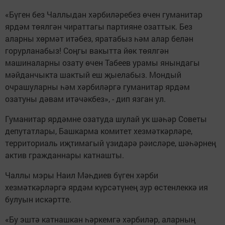
«Бүген без Чаллыдан хәрбиләребез өчен гуманитар
ярдәм төялгән чираттагы партияне озаттык. Без
аларны хөрмәт итәбез, яратабыз һәм алар белән
горурланабыз! Соңгы вакытта йөк төялгән
машиналарны озату өчен Табеев урамы янындагы
мәйданчыкта шактый еш җыелабыз. Мондый
очрашуларны һәм хәрбиләргә гуманитар ярдәм
озатуны дәвам итәчәкбез», - дип язган ул.
Гуманитар ярдәмне озатуда шулай ук шәһәр Советы
депутатлары, Башкарма комитет хезмәткәрләре,
территориаль иҗтимагый үзидарә рәисләре, шәһәрнең
актив гражданнары катнашты.
Чаллы мэры Наил Мәһдиев бүген хәрби
хезмәткәрләргә ярдәм күрсәтүнең зур өстенлеккә ия
булуын искәртте.
«Бу эштә катнашкан һәркемгә хәрбиләр, аларның