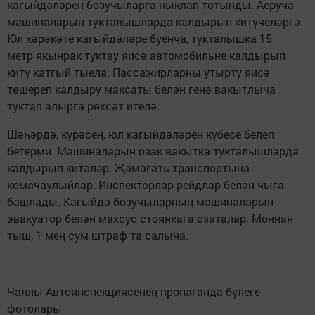
кагыйдәләрен бозучыларга ныклап тотынды. Аеруча
машиналарын тукталышларда калдырып китүчеләргә.
Юл хәрәкәте кагыйдәләре буенча, тукталышка 15
метр якынрак туктау яисә автомобильне калдырып
китү катгый тыела. Пассажирларны утырту яисә
төшереп калдыру максаты белән генә вакытлыча
туктап алырга рөхсәт ителә.
Шәһәрдә, күрәсең, юл кагыйдәләрен күбесе белеп
бетерми. Машиналарын озак вакытка тукталышларда
калдырып китәләр. Җәмәгать транспортына
комачаулыйлар. Инспекторлар рейдлар белән чыга
башлады. Кагыйдә бозучыларның машиналарын
эвакуатор белән махсус стоянкага озаталар. Моннан
тыш, 1 мең сум штраф та салына.
Чаллы Автоинспекциясенең пропаганда бүлеге
фотолары