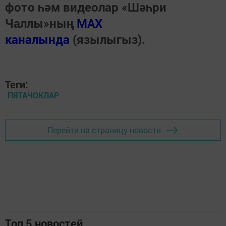
фото һәм видеолар «Шәһри
Чаллы»ның
MAX
каналында
(язылыгыз).
Теги:
ПЯТАЧОКЛАР
Перейти на страницу новости
Топ 5 новостей