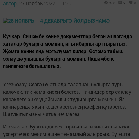
автор,
27 ноябрь 2022 - 11:30
670
0
0
Кучкар. Сишәмбе көнне документлар белән эшләгәндә
хаталар булырга мөмкин, игътибарны арттырыгыз.
Җомга көнне яңа мәгълүмат килер. Өстәмә табыш
эзләү дә уңышлы булырга мөмкин. Якшәмбене
гаиләгезгә багышлагыз.
Үгезбозау. Сезгә бу атнада таләпчән булырга туры
киләчәк, тик чама хисен белегез. Ниндидер сер саклау
кирәклеге эчке уңайсызлык тудырырга мөмкин. Ял
көннәрендә якын кешеләрегезнең кәефен күтәрегез.
Шатлыгыгызны читкә чәчмәгез.
Игезәкләр. Бу атнада сез тормышыгызны яхшы якка
үзгәртәчәк мөһим эшне тәмамлый алырсыз. Бу эштә