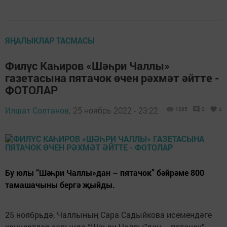
ЯҢАЛЫКЛАР ТАСМАСЫ
Филүс Каһиров «Шәһри Чаллы»
газетасына пятачок өчен рәхмәт әйтте -
ФОТОЛАР
Илшат Солтанов,
25 ноябрь 2022 - 23:22
1265
0
4
Бу юлы “Шәһри Чаллы»дан – пятачок” бәйрәме 800
тамашачыны бергә җыйды.
25 ноябрьдә, Чаллының Сара Садыйкова исемендәге
концертлар залында “Шәһри Чаллы"дан – пятачок”