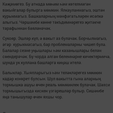
Кәҗәмөгез. Бу атнада мөһим һәм көтелмәгән
вакыйгалар булырга мөмкин. Ялкауланмагыз, эштән
курыкмагыз. Башкаларның мәнфәгатьләрен исәпкә
алыгыз. Чәршәмбе көнне тәкъдимнәрегез җитәкче
тарафыннан бәяләнәчәк.
Сукояр. Эшләр күп, ә вакыт аз булачак. Борчылмагыз,
әгәр курыкмасагыз, бар проблемаларны чишеп була.
Балалар сезне уңышлары һәм казанышлары белән
сөендерәчәк. Бу чорда алган белемнәрне кичектермичә,
шунда ук куллана башларга киңәш ителә.
Балыклар. Хыялларыгыз һәм теләкләрегез мөмкин
кадәр конкрет булсын. Шул вакытта гына аларның
тормышка ашуы өчен реаль мөмкинлек булачак. Шәхси
тормышыгызда кискен үзгәрешләр булыр. Сишәмбе
яңа танышулар өчен яхшы чор.