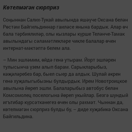
Көтелмәгән сюрприз
Соңыннан Салих-Тукай авылында яшәүче Оксана белән
Рөстәм Байгильдиннар гаиләсе янына бардык. Алар өч
бала тәрбиялиләр, олы кызлары күрше Теләнче-Тамак
авылындагы сәламәтлекләре чикле балалар өчен
интернат-мәктәптә белем ала.
– Мин эшләмим, өйдә генә утырам. Йорт эшләрен
тулысынча үзем алып барам. Сарыкларыбыз,
кәҗәләребез бар, быел сыер да алдык. Шулай әкрен
генә хуҗалыгыбызны булдырдык. Ирем Новотроицкое
авылына йөреп эшли. Балаларыбыз автобус белән
Комсомолец поселогына йөреп укыйлар. Безгә шундый
игътибар күрсәткәнегез өчен олы рәхмәт. Чыннан да,
көтелмәгән сюрприз булды бу, – диде хуҗабикә Оксана
Байгильдина.