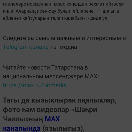
гаиләләре исеменнән ихлас күңелдән рәхмәт әйтәсем
килә. Аларның исән-сау булып өйләренә – Чаллыга
әйләнеп кайтуларын теләп калабыз», - диде ул.
Следите за самым важным и интересным в
Telegram-канале
Татмедиа
Читайте новости Татарстана в
национальном мессенджере MАХ:
https://max.ru/tatmedia
Тагы да кызыклырак яңалыклар,
фото һәм видеолар «Шәһри
Чаллы»ның
MAX
каналында
(язылыгыз).