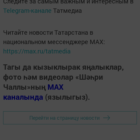
Следите за самым важным и интересным в
Telegram-канале
Татмедиа
Читайте новости Татарстана в
национальном мессенджере MАХ:
https://max.ru/tatmedia
Тагы да кызыклырак яңалыклар,
фото һәм видеолар «Шәһри
Чаллы»ның
MAX
каналында
(язылыгыз).
Перейти на страницу новости