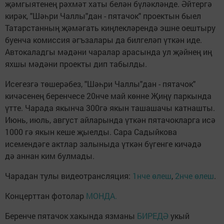
җәмгыятенең рәхмәт хаты белән бүләкләнде. Әйтергә
кирәк, "Шәһри Чаллы"дан - пятачок" проектын быел
Татарстанның җәмәгать киңлекләрендә эшне оештыру
буенча комиссия әгъзалары да билгеләп үткән иде.
Автокаладгы мәдәни чаралар арасында ул җәйнең иң
яхшы мәдәни проекты дип табылды.
Исегезгә төшерәбез, "Шәһри Чаллы"дан - пятачок"
кичәсенең беренчесе 20нче май көнне Җиңү паркында
үтте. Чарада якынча 300гә якын ташашачы катнашты.
Июнь, июль, август айларында үткән пятачокларга исә
1000 гә якын кеше җыелды. Сара Садыйкова
исемендәге актлар залыныда үткән бүгенге кичәдә
дә аннан ким булмады.
Чарадан тулы видеотрансляция:
1нче өлеш
,
2нче өлеш
.
Концерттан фотолар
МОНДА.
Беренче пятачок хакында язманы
БИРЕДӘ
укый