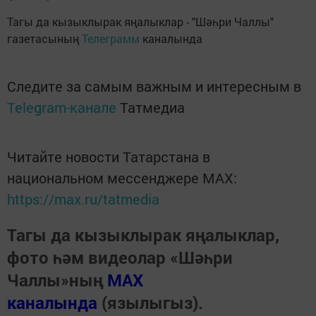
Тагы да кызыклырак яңалыклар - "Шәһри Чаллы"
газетасының
Телеграмм
каналында
Следите за самым важным и интересным в
Telegram-канале
Татмедиа
Читайте новости Татарстана в
национальном мессенджере MАХ:
https://max.ru/tatmedia
Тагы да кызыклырак яңалыклар,
фото һәм видеолар «Шәһри
Чаллы»ның
MAX
каналында
(язылыгыз).