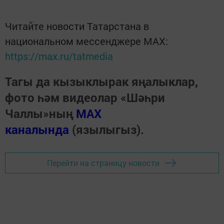
Читайте новости Татарстана в
национальном мессенджере MАХ:
https://max.ru/tatmedia
Тагы да кызыклырак яңалыклар,
фото һәм видеолар «Шәһри
Чаллы»ның
MAX
каналында
(язылыгыз).
Перейти на страницу новости