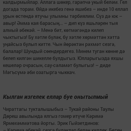
калдырмыйлар. Аллага шөкер, гарәпчә укый беләм. Гел
догада торам. Өйдә икебез генә яшибез – инде 10 еллап
урын өстендә ятучы улымны тәрбиялим. Сүз дә юк –
авыр! Әмма кая барасың... – дип күз яшьләрен тыя
алмый әбекәй. – Менә бит, көтмәгәндә килеп
чыктыгыз! Бу хәтле бүләк, бу хәтле хөрмәттән хәтта
уңайсыз булып китте. Чын йөрәктән рәхмәт сезгә,
балалар! Шундый сөендердегез. Минем туган көнне дә
белеп килгән шикелле булдыгыз. Юлларыгызда яхшы
кешеләр очрасын, сау-сәламәт булыгыз! – диде
Мәгъсүмә әби озатырга чыккач.
Кылган изгелек еллар буе онытылмый
Чираттагы тукталышыбыз – Тукай районы Таулы
Дөреш авылында ялгыз гомер итүче Кәримә
Ярмөхәммәтова йорты. Эрик Гыйзетдинов:
– Кәримә әбекәй, сезгә бүләкләр белән килдек. Бөтен