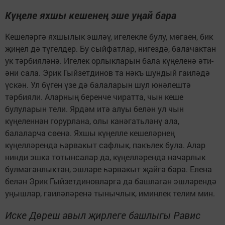
Күңеле яхшы кешенең эше уңай бара
Кешеләргә яхшылык эшләү, игелекле булу, мөгаен, бик
җиңел дә түгелдер. Бу сыйфатлар, нигездә, балачактан
ук тәрбияләнә. Игелек орлыкларын бала күңеленә әти-
әни сала. Эрик Гыйзетдинов та нәкъ шундый гаиләдә
үскән. Ул бүген үзе дә балаларын шул юнәлештә
тәрбияли. Аларның беренче чиратта, чын кеше
булуларын тели. Ярдәм итә алуы белән ул чын
күңеленнән горурлана, олы канәгатьләнү ала,
балаларча сөенә. Яхшы күңелле кешеләрнең
күңелләрендә һәрвакыт сафлык, пакълек була. Алар
нинди эшкә тотынсалар да, күңелләрендә начарлык
булмаганлыктан, эшләре һәрвакыт җайга бара. Елена
белән Эрик Гыйзетдиновларга да башлаган эшләрендә
уңышлар, гаиләләренә тынычлык, иминлек телим мин.
Иске Дөреш авыл җирлеге башлыгы Равис