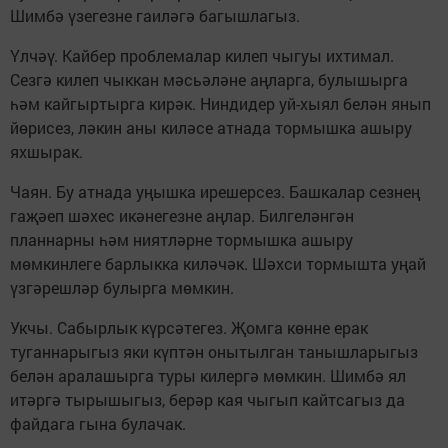
Шимбә үзегезне гаиләгә багышлагыз.
Үлчәү. Кайбер проблемалар килеп чыгуы ихтимал.
Сезгә килеп чыккан мәсьәләне аңларга, булышырга
һәм кайгыртырга кирәк. Ниндидер уй-хыял белән янып
йөрисез, ләкин аны киләсе атнада тормышка ашыру
яхшырак.
Чаян. Бу атнада уңышка ирешерсез. Башкалар сезнең
гаҗәеп шәхес икәнегезне аңлар. Билгеләнгән
планнарны һәм ниятләрне тормышка ашыру
мөмкинлеге барлыкка киләчәк. Шәхси тормышта уңай
үзгәрешләр булырга мөмкин.
Укчы. Сабырлык күрсәтегез. Җомга көнне ерак
туганнарыгыз яки күптән онытылган танышларыгыз
белән аралашырга туры килергә мөмкин. Шимбә ял
итәргә тырышыгыз, берәр кая чыгып кайтсагыз да
файдага гына булачак.