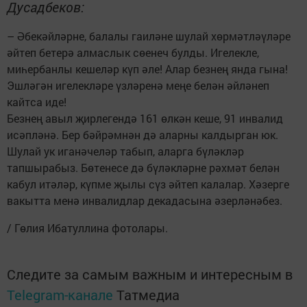
Дусадбеков:
– Әбекәйләрне, балалы гаиләне шулай хөрмәтләүләре
әйтеп бетерә алмаслык сөенеч булды. Игелекле,
миһербанлы кешеләр күп әле! Алар безнең янда гына!
Эшләгән игелекләре үзләренә меңе белән әйләнеп
кайтса иде!
Безнең авыл җирлегендә 161 өлкән кеше, 91 инвалид
исәпләнә. Бер бәйрәмнән дә аларны калдырган юк.
Шулай ук иганәчеләр табып, аларга бүләкләр
тапшырабыз. Бөтенесе дә бүләкләрне рәхмәт белән
кабул итәләр, күпме җылы сүз әйтеп калалар. Хәзерге
вакытта менә инвалидлар декадасына әзерләнәбез.
/ Гөлия Ибатуллина фотолары.
Следите за самым важным и интересным в
Telegram-канале
Татмедиа