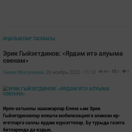
ЯҢАЛЫКЛАР ТАСМАСЫ
Эрик Гыйзетдинов: «Ярдәм итә алуыма
сөенәм»
Гөлия Ибатуллина,
26 ноябрь 2022 - 11:10
564
0
0
Ирле-хатынлы эшмәкәрләр Елена һәм Эрик
Гыйзетдиновлар өлешчә мобилизациягә эләккән ир-
егетләргә саллы ярдәм күрсәттеләр. Бу турыда газета
битләрендә дә яздык.