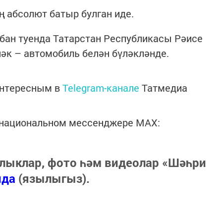
ң абсолют батыр булган иде.
бан туенда Татарстан Республикасы Рәисе
әк – автомобиль белән бүләкләнде.
интересным в
Telegram-канале
Татмедиа
в национальном мессенджере MАХ:
лыклар, фото һәм видеолар «Шәһри
нда
(язылыгыз).