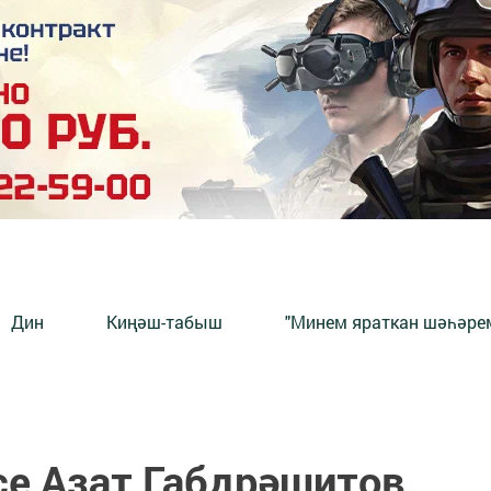
Дин
Киңәш-табыш
"Минем яраткан шәһәрем
е Азат Габдрәшитов