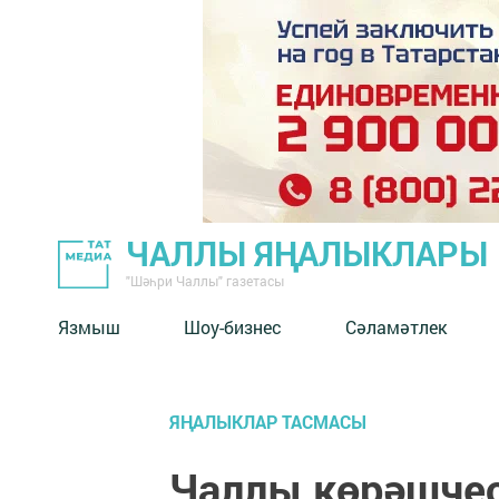
ЧАЛЛЫ ЯҢАЛЫКЛАРЫ
"Шәһри Чаллы" газетасы
Язмыш
Шоу-бизнес
Сәламәтлек
ЯҢАЛЫКЛАР ТАСМАСЫ
Чаллы көрәшчес