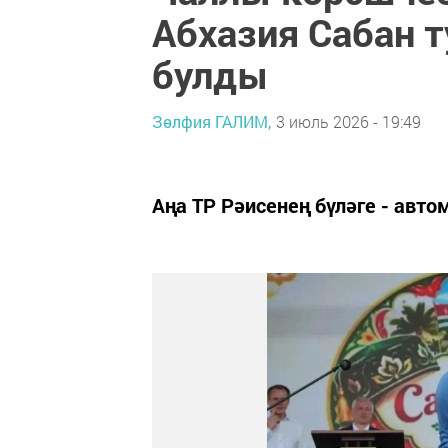
Абхазия Сабан 
булды
Зөлфия ГАЛИМ,
3 июль 2026 - 19:49
Аңа ТР Рәисенең бүләге - ав