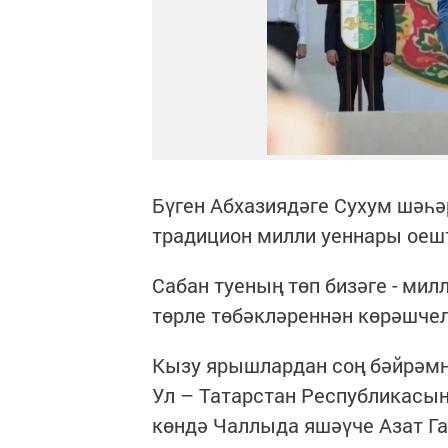
Бүген Абхазиядәге Сухум шәһ
традицион милли уеннары ое
Сабан туеның төп бизәге - ми
төрле төбәкләреннән көрәшче
Кызу ярышлардан соң бәйрәмне
Ул – Татарстан Республикасы
көндә Чаллыда яшәүче Азат Г