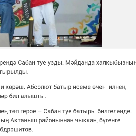
әрендә Сабан туе узды. Мәйданда халкыбызны
штырылды.
лли көрәш. Абсолют батыр исеме өчен илнең
ләр бил алышты.
ң төп герое – Сабан туе батыры билгеләнде.
ның Актаныш районыннан чыккан, бүгенге
абдрәшитов.