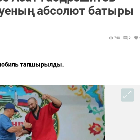
туеның абсолют батыры
768
0
томобиль тапшырылды.