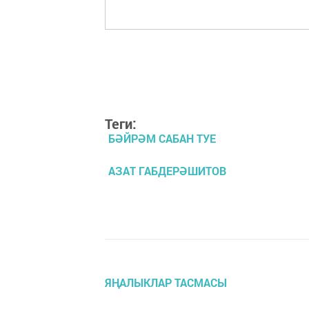
Теги:
БӘЙРӘМ САБАН ТУЕ
АЗАТ ГАБДЕРӘШИТОВ
ЯҢАЛЫКЛАР ТАСМАСЫ