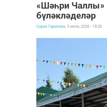
«Шәһри Чаллы» 
бүләкләделәр
Сәрия Гарипова,
3 июль 2026 - 19:28