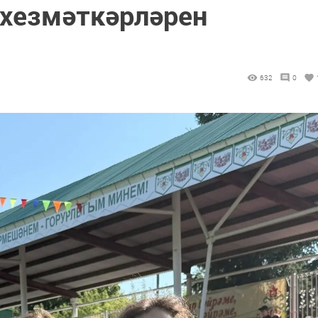
хезмәткәрләрен
632
0