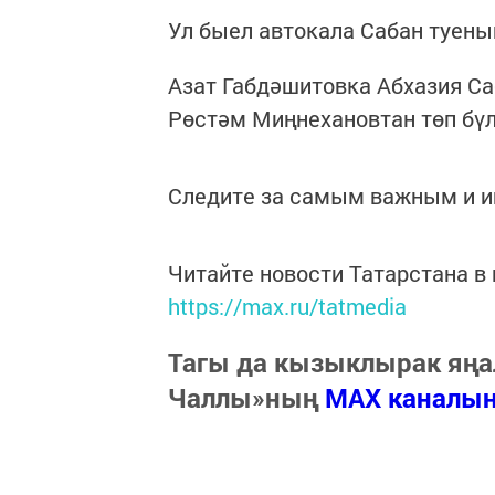
Ул быел автокала Сабан туены
Азат Габдәшитовка Абхазия Са
Рөстәм Миңнехановтан төп бүл
Следите за самым важным и 
Читайте новости Татарстана 
https://max.ru/tatmedia
Тагы да кызыклырак яңа
Чаллы»ның
MAX каналы