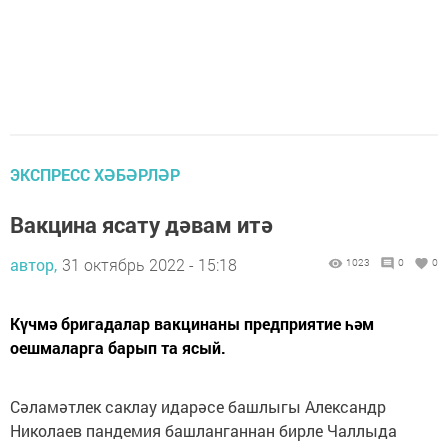
ЭКСПРЕСС ХӘБӘРЛӘР
Вакцина ясату дәвам итә
автор,
31 октябрь 2022 - 15:18
1023
0
0
Күчмә бригадалар вакцинаны предприятие һәм
оешмаларга барып та ясый.
Сәламәтлек саклау идарәсе башлыгы Александр
Николаев пандемия башланганнан бирле Чаллыда