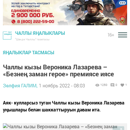
ЧАЛЛЫ ЯҢАЛЫКЛАРЫ
16+
"Шәһри Чаллы" газетасы
ЯҢАЛЫКЛАР ТАСМАСЫ
Чаллы кызы Вероника Лазарева –
«Безнең заман герое» премиясе иясе
Зөлфия ГАЛИМ,
1 ноябрь 2022 - 08:03
1250
0
1
Аяк- кулларсыз туган Чаллы кызы Вероника Лазарева
уңышлары белән шаккаттыруын дәвам итә.