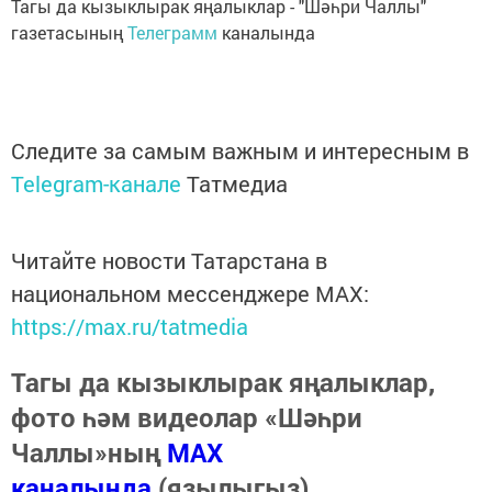
Тагы да кызыклырак яңалыклар - "Шәһри Чаллы"
газетасының
Телеграмм
каналында
Следите за самым важным и интересным в
Telegram-канале
Татмедиа
Читайте новости Татарстана в
национальном мессенджере MАХ:
https://max.ru/tatmedia
Тагы да кызыклырак яңалыклар,
фото һәм видеолар «Шәһри
Чаллы»ның
MAX
каналында
(язылыгыз).