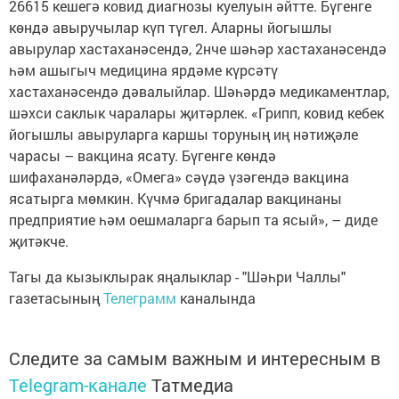
26615 кешегә ковид диагнозы куелуын әйтте. Бүгенге
көндә авыручылар күп түгел. Аларны йогышлы
авырулар хастаханәсендә, 2нче шәһәр хастаханәсендә
һәм ашыгыч медицина ярдәме күрсәтү
хастаханәсендә дәвалыйлар. Шәһәрдә медикаментлар,
шәхси саклык чаралары җитәрлек. «Грипп, ковид кебек
йогышлы авыруларга каршы торуның иң нәтиҗәле
чарасы – вакцина ясату. Бүгенге көндә
шифаханәләрдә, «Омега» сәүдә үзәгендә вакцина
ясатырга мөмкин. Күчмә бригадалар вакцинаны
предприятие һәм оешмаларга барып та ясый», – диде
җитәкче.
Тагы да кызыклырак яңалыклар - "Шәһри Чаллы"
газетасының
Телеграмм
каналында
Следите за самым важным и интересным в
Telegram-канале
Татмедиа