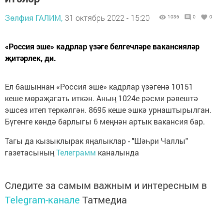
Зөлфия ГАЛИМ,
31 октябрь 2022 - 15:20
1036
0
0
«Россия эше» кадрлар үзәге белгечләре вакансияләр
җитәрлек, ди.
Ел башыннан «Россия эше» кадрлар үзәгенә 10151
кеше мөрәҗәгать иткән. Аның 1024е рәсми рәвештә
эшсез итеп теркәлгән. 8695 кеше эшкә урнаштырылган.
Бүгенге көндә барлыгы 6 меңнән артык вакансия бар.
Тагы да кызыклырак яңалыклар - "Шәһри Чаллы"
газетасының
Телеграмм
каналында
Следите за самым важным и интересным в
Telegram-канале
Татмедиа