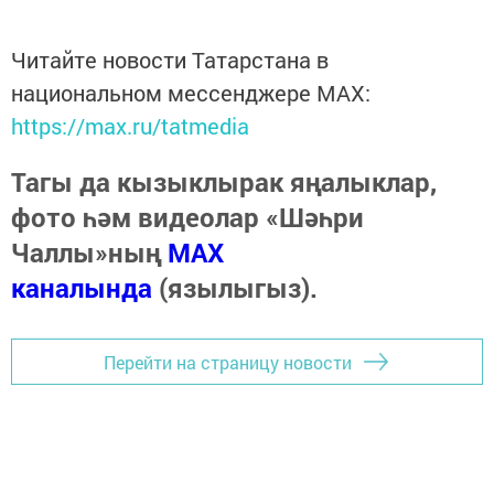
Читайте новости Татарстана в
национальном мессенджере MАХ:
https://max.ru/tatmedia
Тагы да кызыклырак яңалыклар,
фото һәм видеолар «Шәһри
Чаллы»ның
MAX
каналында
(язылыгыз).
Перейти на страницу новости