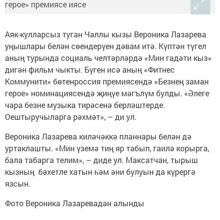
Аяк-кулларсыз туган Чаллы кызы Вероника Лазарева
уңышлары белән сөендерүен дәвам итә. Күптән түгел
аның турында социаль челтәрләрдә «Мин гадәти кыз»
дигән фильм чыкты. Бүген исә аның «Фитнес
Коммунити» бөтенроссия премиясендә «Безнең заман
герое» номинациясендә җиңүе мәгълүм булды. «Әлеге
чара безне музыка тирәсенә берләштерде.
Оештыручыларга рәхмәт», – ди ул.
Вероника Лазарева киләчәккә планнары белән дә
уртаклашты. «Мин үземә тиң яр табып, гаилә корырга,
бала табарга телим», – диде ул. Максатчан, тырыш
кызның бәхетле хатын һәм әни булуын да күрергә
язсын.
Фото Вероника Лазаревадан алынды