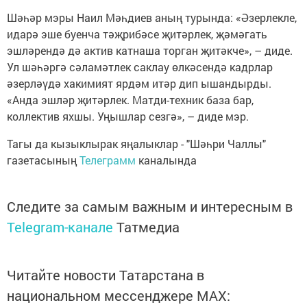
Шәһәр мэры Наил Мәһдиев аның турында: «Әзерлекле,
идарә эше буенча тәҗрибәсе җитәрлек, җәмәгать
эшләрендә дә актив катнаша торган җитәкче», – диде.
Ул шәһәргә сәламәтлек саклау өлкәсендә кадрлар
әзерләүдә хакимият ярдәм итәр дип ышандырды.
«Анда эшләр җитәрлек. Матди-техник база бар,
коллектив яхшы. Уңышлар сезгә», – диде мэр.
Тагы да кызыклырак яңалыклар - "Шәһри Чаллы"
газетасының
Телеграмм
каналында
Следите за самым важным и интересным в
Telegram-канале
Татмедиа
Читайте новости Татарстана в
национальном мессенджере MАХ: