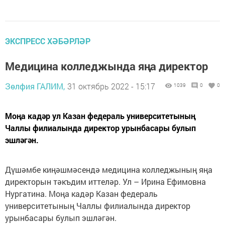
ЭКСПРЕСС ХӘБӘРЛӘР
Медицина колледжында яңа директор
Зөлфия ГАЛИМ,
31 октябрь 2022 - 15:17
1039
0
0
Моңа кадәр ул Казан федераль университетының
Чаллы филиалында директор урынбасары булып
эшләгән.
Дүшәмбе киңәшмәсендә медицина колледжының яңа
директорын тәкъдим иттеләр. Ул – Ирина Ефимовна
Нургатина. Моңа кадәр Казан федераль
университетының Чаллы филиалында директор
урынбасары булып эшләгән.