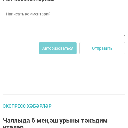
Отправить
Авторизоваться
ЭКСПРЕСС ХӘБӘРЛӘР
Чаллыда 6 мең эш урыны тәкъдим
итәләр