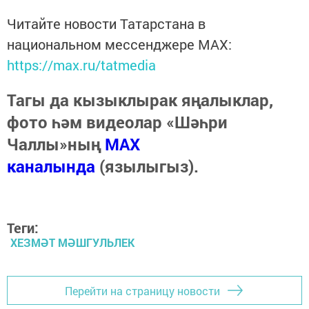
Читайте новости Татарстана в
национальном мессенджере MАХ:
https://max.ru/tatmedia
Тагы да кызыклырак яңалыклар,
фото һәм видеолар «Шәһри
Чаллы»ның
MAX
каналында
(язылыгыз).
Теги:
ХЕЗМӘТ МӘШГУЛЬЛЕК
Перейти на страницу новости