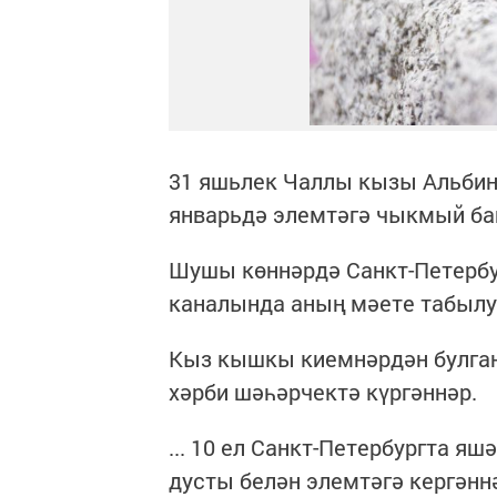
31 яшьлек Чаллы кызы Альбина
январьдә элемтәгә чыкмый б
Шушы көннәрдә Санкт-Петербу
каналында аның мәете табылу
Кыз кышкы киемнәрдән булган
хәрби шәһәрчектә күргәннәр.
... 10 ел Санкт-Петербургта я
дусты белән элемтәгә кергәнн