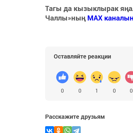
Тагы да кызыклырак яңа
Чаллы»ның
MAX каналы
Оставляйте реакции
0
0
1
0
0
Расскажите друзьям