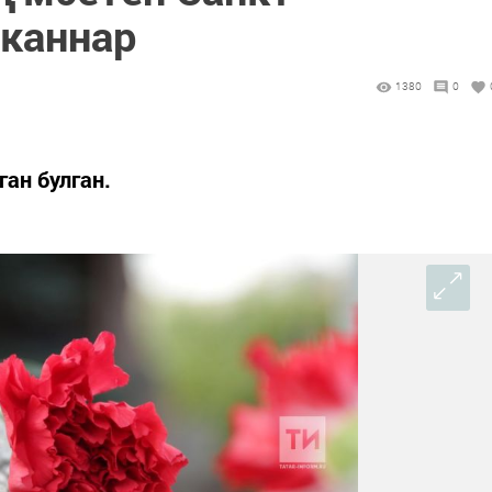
пканнар
1380
0
ан булган.