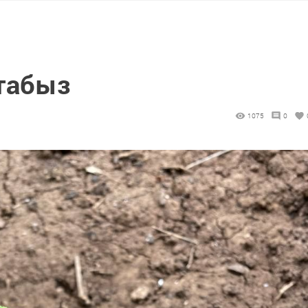
табыз
1075
0