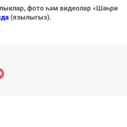
лыклар, фото һәм видеолар «Шәһри
нда
(язылыгыз).