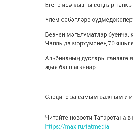
Егете исә кызны соңгыр тапкы
Үлем сәбәпләре судмедэкспер
Безнең мәгълүматлар буенча, 
Чаллыда мәрхүмәнең 70 яшьле
Альбинаның дуслары гаиләгә я
җыя башлаганнар.
Следите за самым важным и 
Читайте новости Татарстана 
https://max.ru/tatmedia