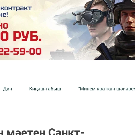
Дин
Киңәш-табыш
"Минем яраткан шәһәрем
 мәетен Санкт-