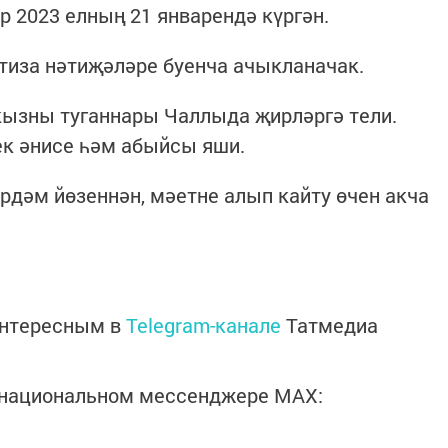
р 2023 елның 21 январендә күргән.
тиза нәтиҗәләре буенча ачыкланачак.
кызны туганнары Чаллыда җирләргә тели.
к әнисе һәм абыйсы яши.
рдәм йөзеннән, мәетне алып кайту өчен акча
интересным в
Telegram-канале
Татмедиа
в национальном мессенджере MАХ: