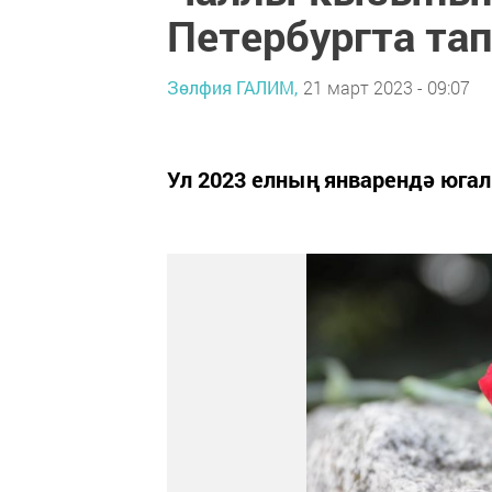
Петербургта та
Зөлфия ГАЛИМ,
21 март 2023 - 09:07
Ул 2023 елның январендә югалг