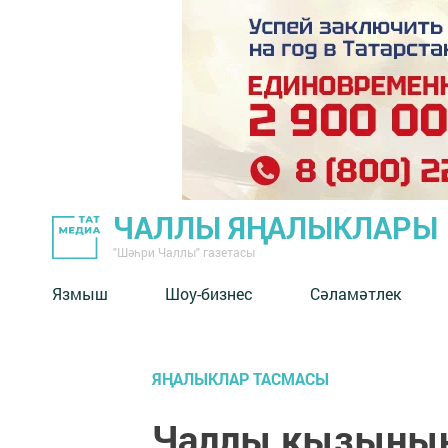
ЧАЛЛЫ ЯҢАЛЫКЛАРЫ
"Шәһри Чаллы" газетасы
Язмыш
Шоу-бизнес
Сәламәтлек
ЯҢАЛЫКЛАР ТАСМАСЫ
Чаллы кызының