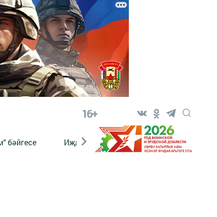
16+
" бәйгесе
Иҗат
Реклама
Онлайн язы