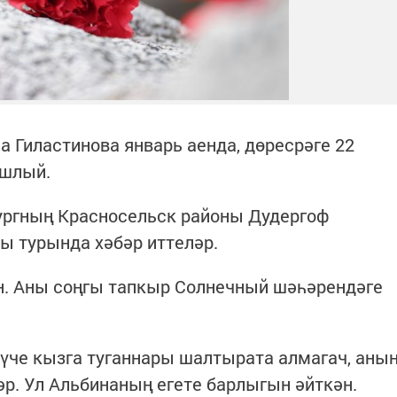
 Гиластинова январь аенда, дөресрәге 22
ашлый.
ргның Красносельск районы Дудергоф
ы турында хәбәр иттеләр.
. Аны соңгы тапкыр Солнечный шәһәрендәге
шәүче кызга туганнары шалтырата алмагач, аны
әр. Ул Альбинаның егете барлыгын әйткән.