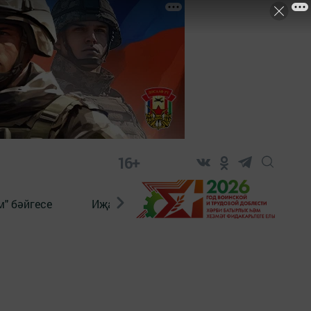
16+
" бәйгесе
Иҗат
Реклама
Онлайн язы