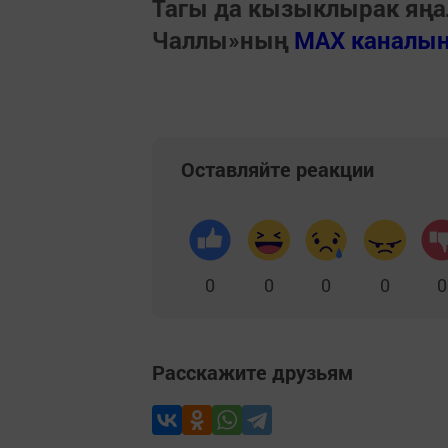
Тагы да кызыклырак яңа
Чаллы»ның
MAX каналы
Оставляйте реакции
0
0
0
0
0
Расскажите друзьям