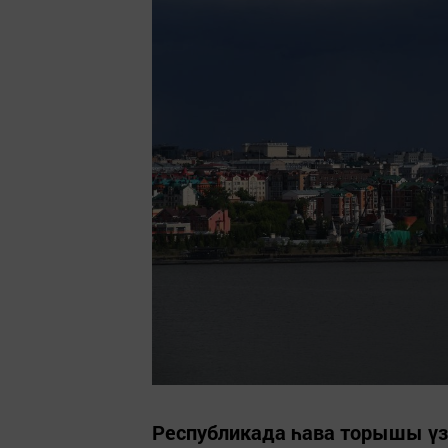
Республикада һава торышы үз