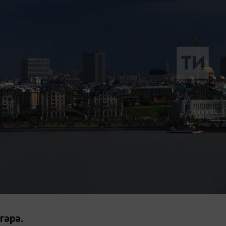
гәрә.