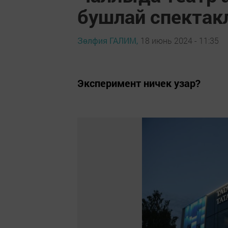
бушлай спектак
Зөлфия ГАЛИМ,
18 июнь 2024 - 11:35
Эксперимент ничек узар?