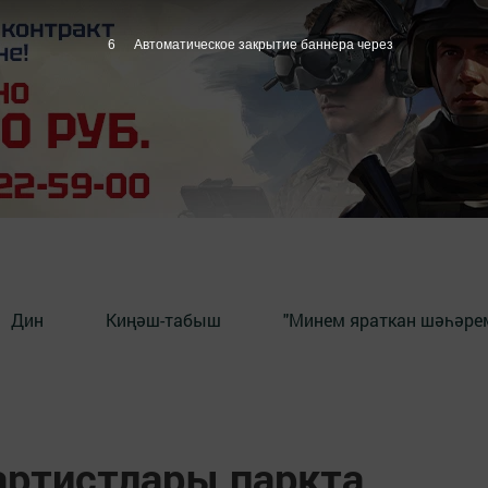
5
Автоматическое закрытие баннера через
Дин
Киңәш-табыш
"Минем яраткан шәһәрем
артистлары паркта