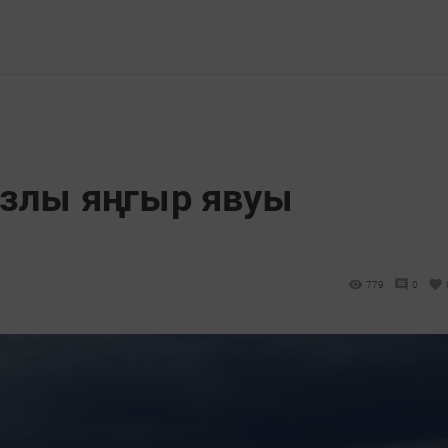
озлы яңгыр явуы
779
0