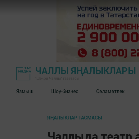
ЧАЛЛЫ ЯҢАЛЫКЛАРЫ
"Шәһри Чаллы" газетасы
Язмыш
Шоу-бизнес
Сәламәтлек
ЯҢАЛЫКЛАР ТАСМАСЫ
Чаллыда театр 