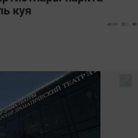
ль куя
930
0