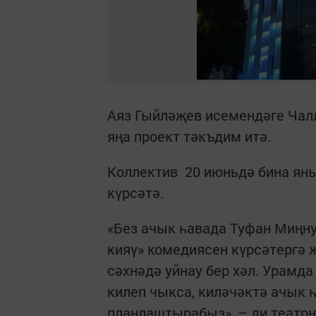
Аяз Гыйләҗев исемендәге Чал
яңа проект тәкъдим итә.
Коллектив 20 июньдә бина ян
күрсәтә.
«Без ачык һавада Туфан Миңну
кияү» комедиясен күрсәтергә 
сәхнәдә уйнау бер хәл. Урамд
килеп чыкса, киләчәктә ачык 
планлаштырабыз», – ди театр