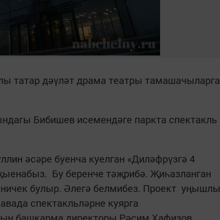
лы татар дәүләт драма театры тамашачыларга
ындагы Бибишев исемендәге паркта спектакль
ллин әсәре буенча куелган «Диләфрүзгә 4
җыенабыз. Бу беренче тәҗрибә. Җиһазланган
а ничек булыр. Әлегә белмибез. Проект уңышл
һавада спектакльләрне куярга
ның башкарма директоры Рәсим Хафизов.