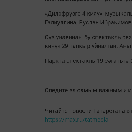
«Диләфрүзгә 4 кияү» музыкал
Галиуллина, Руслан Ибраһимов
Сүз уңаеннан, бу спектакль с
кияү» 29 тапкыр уйналган. Аны
Паркта спектакль 19 сәгатьтә 
Следите за самым важным и 
Читайте новости Татарстана 
https://max.ru/tatmedia