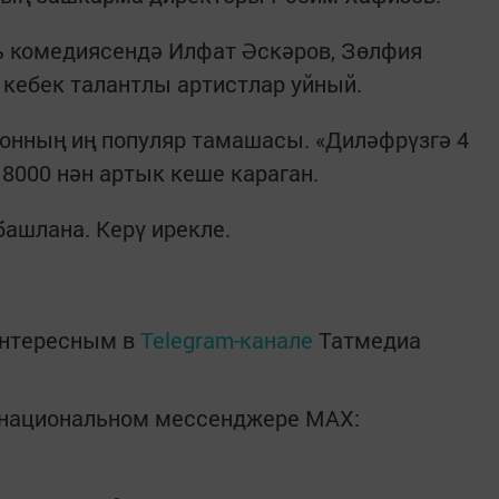
ь комедиясендә Илфат Әскәров, Зөлфия
 кебек талантлы артистлар уйный.
езонның иң популяр тамашасы. «Диләфрүзгә 4
 8000 нән артык кеше караган.
башлана. Керү ирекле.
интересным в
Telegram-канале
Татмедиа
в национальном мессенджере MАХ: