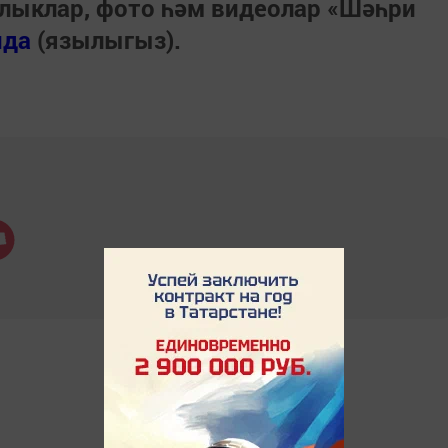
лыклар, фото һәм видеолар «Шәһри
нда
(язылыгыз).