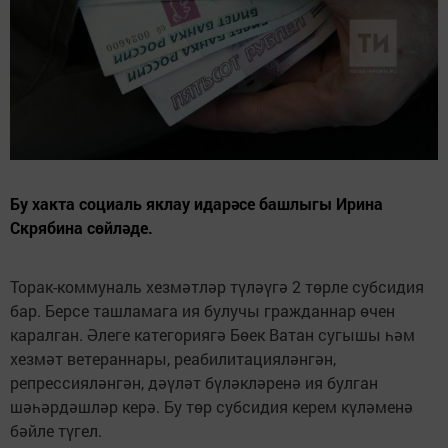
Бу хакта социаль яклау идарәсе башлыгы Ирина
Скрябина сөйләде.
Торак-коммуналь хезмәтләр түләүгә 2 төрле субсидия
бар. Берсе ташламага ия булучы гражданнар өчен
каралган. Әлеге категориягә Бөек Ватан сугышы һәм
хезмәт ветераннары, реабилитацияләнгән,
репрессияләнгән, дәүләт бүләкләренә ия булган
шәһәрдәшләр керә. Бу төр субсидия керем күләменә
бәйле түгел.