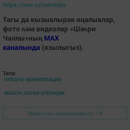
https://max.ru/tatmedia
Тагы да кызыклырак яңалыклар,
фото һәм видеолар «Шәһри
Чаллы»ның
MAX
каналында
(язылыгыз).
Теги:
ӨЛЕШЧӘ МОБИЛИЗАЦИЯ
МАХСУС ХӘРБИ ОПЕРАЦИЯ
Перейти на страницу новости