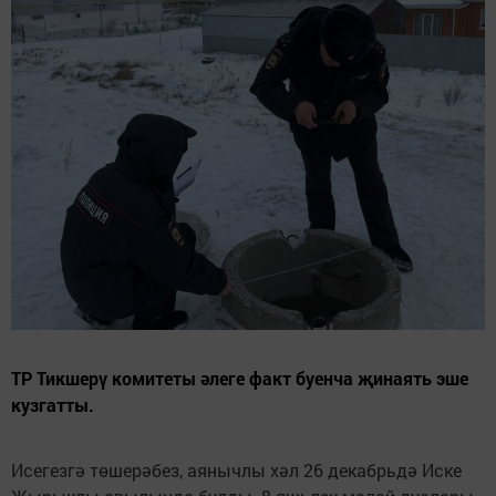
ТР Тикшерү комитеты әлеге факт буенча җинаять эше
кузгатты.
Исегезгә төшерәбез, аянычлы хәл 26 декабрьдә Иске