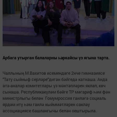
Арбага утырган балаларны һәркайсы үз ягына тарта.
Чаллының М.Вахитов исемендәге 2нче гимназиясе
"Тату сыйныф серләре"дигән бәйгедә катнаша. Анда
ата-аналар комитетлары үз мәктәпләрен яклап, көч
сынаша. Республикакүләм бәйге ТР мәгариф һәм фән
министрлыгы белән Гомумроссия гаиләгә социаль
ярдәм итү һәм гаилә кыйммәтләрен саклау
ассоциациясе башлангычы белән оештырыла.