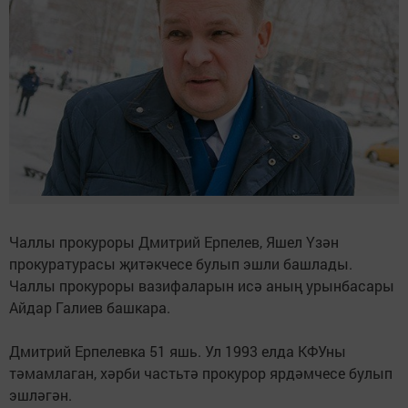
Чаллы прокуроры Дмитрий Ерпелев, Яшел Үзән
прокуратурасы җитәкчесе булып эшли башлады.
Чаллы прокуроры вазифаларын исә аның урынбасары
Айдар Галиев башкара.
Дмитрий Ерпелевка 51 яшь. Ул 1993 елда КФУны
тәмамлаган, хәрби частьтә прокурор ярдәмчесе булып
эшләгән.