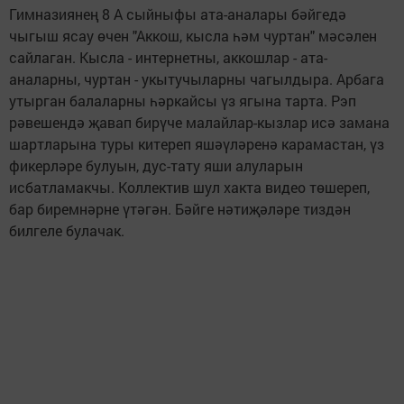
Гимназиянең 8 А сыйныфы ата-аналары бәйгедә
чыгыш ясау өчен "Аккош, кысла һәм чуртан" мәсәлен
сайлаган. Кысла - интернетны, аккошлар - ата-
аналарны, чуртан - укытучыларны чагылдыра. Арбага
утырган балаларны һәркайсы үз ягына тарта. Рэп
рәвешендә җавап бирүче малайлар-кызлар исә замана
шартларына туры китереп яшәүләренә карамастан, үз
фикерләре булуын, дус-тату яши алуларын
исбатламакчы. Коллектив шул хакта видео төшереп,
бар биремнәрне үтәгән. Бәйге нәтиҗәләре тиздән
билгеле булачак.