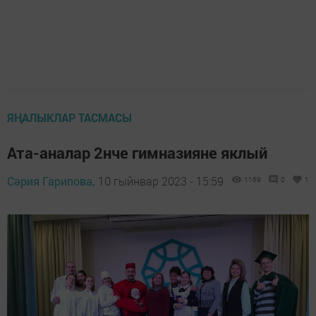
ЯҢАЛЫКЛАР ТАСМАСЫ
Ата-аналар 2нче гимназияне яклый
Сәрия Гарипова,
10 гыйнвар 2023 - 15:59
1169
0
1