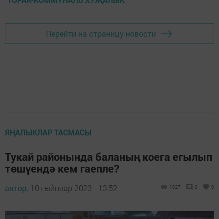
Перейти на страницу новости
ЯҢАЛЫКЛАР ТАСМАСЫ
Тукай районында баланың коега егылып
төшүендә кем гаепле?
автор,
10 гыйнвар 2023 - 13:52
1027
0
0