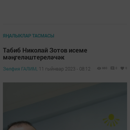
ЯҢАЛЫКЛАР ТАСМАСЫ
Табиб Николай Зотов исеме
мәңгеләштереләчәк
Зөлфия ГАЛИМ,
11 гыйнвар 2023 - 08:12
980
0
0