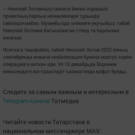
– Николай Зотовның гаиләсе белән очрашып,
проектның барлык нечкәлекләре турында
сөйләшәчәкбез. Музеебызда элеккеге укучыбыз, табиб
Николай Зотовка багышланган стенд та барлыкка
киләчәк.
Исегезгә төшерәбез, табиб Николай Зотов 2022 елның
сентябрендә өлешчә мобилизация буенча махсус хәрби
операциягә киткән иде. Ул 10 декабрьдә Воронеж
өлкәсендәге юл-транспорт һәлакәтендә вафат булды.
Следите за самым важным и интересным в
Telegram-канале
Татмедиа
Читайте новости Татарстана в
национальном мессенджере MАХ: