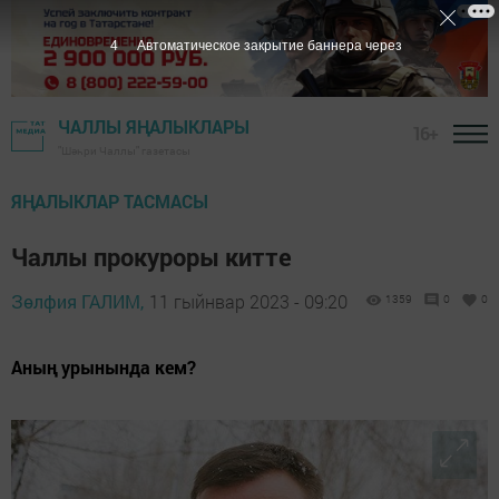
2
Автоматическое закрытие баннера через
ЧАЛЛЫ ЯҢАЛЫКЛАРЫ
16+
"Шәһри Чаллы" газетасы
ЯҢАЛЫКЛАР ТАСМАСЫ
Чаллы прокуроры китте
Зөлфия ГАЛИМ,
11 гыйнвар 2023 - 09:20
1359
0
0
Аның урынында кем?