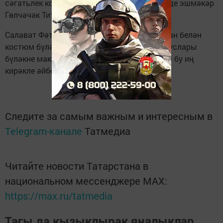
сәгатьлек концерт бер сулышта үтте», – диде эшмәкәр
Гөлчәчәк Титова.
Салават Фәтхетдинов Резидәгә җылы ыштан белән
костюм бүләк итте. Артистның сәхнәдәш дуслары
бүләкне мактап: «Мондый салкын көннәрдә бу иң
кирәкле әйбер», – дип бәяләделәр.
Следите за самым важным и интересным в
Telegram-канале
Татмедиа
Читайте новости Татарстана в
национальном мессенджере MАХ:
https://max.ru/tatmedia
Тагы да кызыклырак яңалыклар,