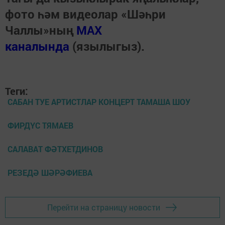
фото һәм видеолар «Шәһри
Чаллы»ның
MAX
каналында
(язылыгыз).
Теги:
САБАН ТУЕ АРТИСТЛАР КОНЦЕРТ ТАМАША ШОУ
ФИРДҮС ТЯМАЕВ
САЛАВАТ ФӘТХЕТДИНОВ
РЕЗЕДӘ ШӘРӘФИЕВА
Перейти на страницу новости