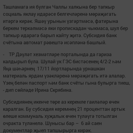
Ташламага ия булган Чаллы халкына бер тапкыр
социаль яклау идарәсе белгечләренә мөрәҗәгать
итәргә кирәк. Яшәү урынын үзгәртмәсә, фатирына
беркем теркәлмәсә яки пропискадан чыкмаса, шул бер
тапкыр идарәгә барып кайту җитә. Субсидия банк
счётына автомат рәвештә исәпләнә башлый.
- ТР Дәүләт хезмәтләре порталында да гариза
калдырып була. Шулай ук ГЭС бистәсенең 4/2-2 һәм
Яңа шәһәрнең 17/11 йортларында урнашкан
материаль ярдәм үзәкләренә мөрәҗәгать итә алалар.
Үзең белән паспорт һәм банк счёты гына булырга тиеш,
- дип сөйләде Ирина Скрябина.
Субсидиянең икенче төре аз керемле гаиләләр өчен
каралган. Бу субсидия керемнең 21 проценттан артык
өлеше коммуналь хуҗалык өчен түләүгә тотылган
очракта түләнелә. Шунысы бар – 6 ай саен
документлар җыеп тапшырырга кирәк.