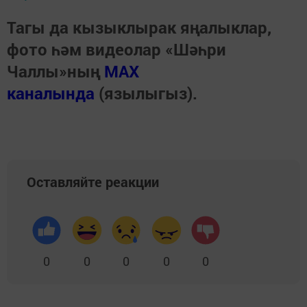
Тагы да кызыклырак яңалыклар,
фото һәм видеолар «Шәһри
Чаллы»ның
MAX
каналында
(язылыгыз).
Оставляйте реакции
0
0
0
0
0