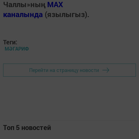
Чаллы»ның
MAX
каналында
(язылыгыз).
Теги:
МӘГАРИФ
Перейти на страницу новости
Топ 5 новостей