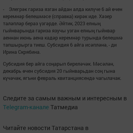
- Элегрәк гариза язган айдан алда килүче 6 ай өчен
керемнәр белешмәсе (справка) кирәк иде. Хәзер
таләпләр бераз үзгәрде. Әйтик, 2023 елның
гыйнварында гариза язучы узган елның гыйнвар
аеннан июнь аена кадәр керемнәр турында белешмә
тапшырырга тиеш. Субсидия 6 айга исәпләнә, - ди
Ирина Скрябина.
Субсидия бер айга соңарып биреләчәк. Мәсәлән,
декабрь өчен субсидия 20 гыйнварьдан соң гына
күчәчәк, ягъни февраль квитанциясендә чагылачак.
Следите за самым важным и интересным в
Telegram-канале
Татмедиа
Читайте новости Татарстана в