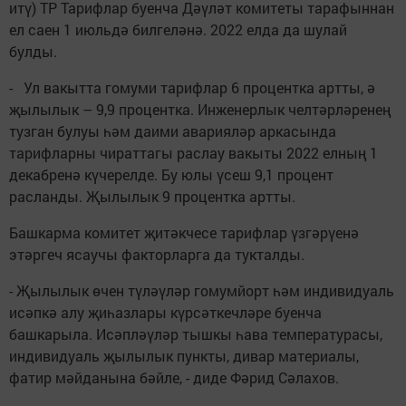
итү) ТР Тарифлар буенча Дәүләт комитеты тарафыннан
ел саен 1 июльдә билгеләнә. 2022 елда да шулай
булды.
- Ул вакытта гомуми тарифлар 6 процентка артты, ә
җылылык – 9,9 процентка. Инженерлык челтәрләренең
тузган булуы һәм даими аварияләр аркасында
тарифларны чираттагы раслау вакыты 2022 елның 1
декабренә күчерелде. Бу юлы үсеш 9,1 процент
расланды. Җылылык 9 процентка артты.
Башкарма комитет җитәкчесе тарифлар үзгәрүенә
этәргеч ясаучы факторларга да тукталды.
- Җылылык өчен түләүләр гомумйорт һәм индивидуаль
исәпкә алу җиһазлары күрсәткечләре буенча
башкарыла. Исәпләүләр тышкы һава температурасы,
индивидуаль җылылык пункты, дивар материалы,
фатир мәйданына бәйле, - диде Фәрид Сәлахов.