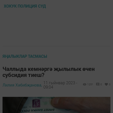
ХОКУК ПОЛИЦИЯ СУД
ЯҢАЛЫКЛАР ТАСМАСЫ
Чаллыда кемнәргә җылылык өчен
субсидия тиеш?
11 гыйнвар 2023 -
Лилия Хәбибҗанова,
1251
0
0
09:04