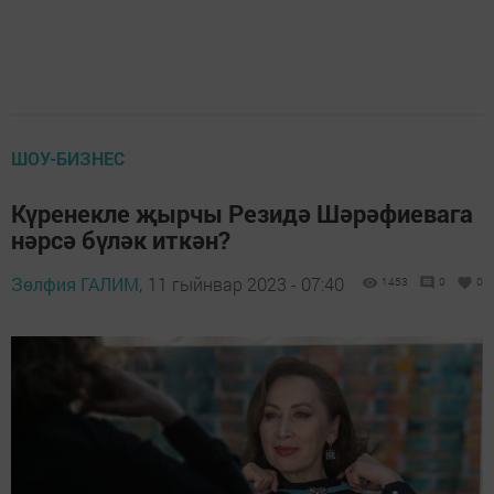
ШОУ-БИЗНЕС
Күренекле җырчы Резидә Шәрәфиевага
нәрсә бүләк иткән?
Зөлфия ГАЛИМ,
11 гыйнвар 2023 - 07:40
1453
0
0