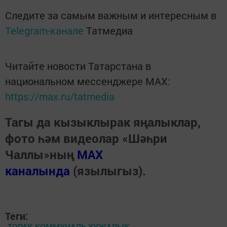
Следите за самым важным и интересным в
Telegram-канале
Татмедиа
Читайте новости Татарстана в
национальном мессенджере MАХ:
https://max.ru/tatmedia
Тагы да кызыклырак яңалыклар,
фото һәм видеолар «Шәһри
Чаллы»ның
MAX
каналында
(язылыгыз).
Теги:
ТОРАК-КОММУНАЛЬ ХУҖАЛЫК