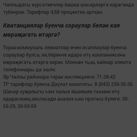
Чаллыдагы күрсәткечләр башка шәһәрләргә караганда
түбәнрәк. Тарифлар 4,68 процентка арткан.
Квитанцияләр буенча сораулар белән кая
мөрәҗәгать итәргә?
Торак-коммуналь хезмәтләр өчен исәпләүләр буенча
сораулар булса, иң беренче идарә итү компаниясенә
мөрәҗәгать итәргә кирәк. Моннан тыш, кайнар элемтә
телефоннары да эшли.
Яр Чаллы районара торак инспекциясе: 71-38-42
ТР тарифлар буенча Дәүләт комитеты: 8 (843) 236-36-36
Шәһәр хуҗалыгы һәм халык яшәешен тәэмин итү
идарәсенең икътисади анализ һәм прогноз бүлеге: 30-
55-29, 30-59-59