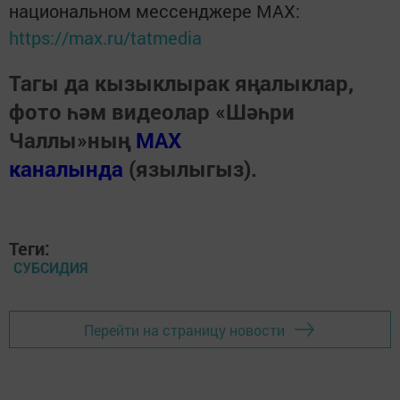
национальном мессенджере MАХ:
https://max.ru/tatmedia
Тагы да кызыклырак яңалыклар,
фото һәм видеолар «Шәһри
Чаллы»ның
MAX
каналында
(язылыгыз).
Теги:
СУБСИДИЯ
Перейти на страницу новости