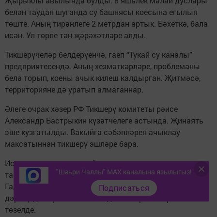
Җырыклы авылында булды. 8 яшьлек малай дуслары
белән таудан шуганда су башнясы коесына егылып
төште. Аның тирәнлеге 2 метрдан артык. Бәхеткә, бала
исән. Ул төрле тән җәрәхәтләре алды.
Тикшерүчеләр белдерүенчә, гаеп “Тукай су каналы”
предприятесендә. Аның хезмәткәрләре, проблеманы
белә торып, коены ачык килеш калдырган. Җитмәсә,
территорияне дә уратып алмаганнар.
Әлеге очрак хәзер РФ Тикшерү комитеты рәисе
Александр Бастрыкин күзәтчелеге астында. Җинаять
эше кузгатылды. Вакыйга сәбәпләрен ачыклау
максатыннан тикшерү эшләре бара.
Искәртергә кирәк, малайның әнисе дә җаваплылыкка
"Шәһри Чаллы" MAX каналына язылыгыз!
тартылды. Тукай районы прокуроры Айрат
Галимәрданов әйтүенчә, аңа баласын тиешенчә
Подписаться
дәрәҗәдә карамавы өчен административ протокол
төзелде.