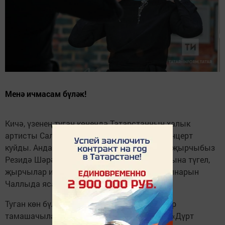
Менә ичмасам бүләк!
Кичә, үзенең туган көнендә Татарстанның халык
артисты Салават Фәтхетдинов Чаллыда концерт
куйды. Анда үзенең туган көнендә яраткан җырчыбыз
Резидә Шәрәфиева да катнашты. Бу юкка гына түгел,
җырчылар икесе дә зур сәхнәгә тәүге адымнарын
Чаллыда ясадылар.
Туган көн бүләксез булмый инде. Җырчылар
тамашачыларга җырларын бүләк иттеләр. «Дүрт