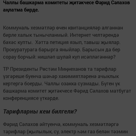
Чаллы башкарма комитеты җитәкчесе Фәрид Сәлахов
аңлатма бирде.
Коммуналь хезмәтләр өчен квитанцияләр алганнан
бирле халык тынычланмый. Интернет челтәрендә
бәхәс купты. Хәтта петиция язып, тавыш җыялар.
Прокуратурага барырга яныйлар. Барысын да бер
сорау борчый: нишләп шулай күп исәпләгәннәр?
ТР Президенты Рөстәм Миңнеханов та тарифлар
үзгәреше буенча шәһәр хакимиятләренә ачыклык
кертергә боерды. Чаллы озакка сузмады. Бүген үк
башкарма комитет җитәкчесе Фәрид Сәлахов матбугат
конференциясе үткәрде.
Тарифларны кем билгели?
Фәрид Сәлахов әйтүенчә, коммуналь хезмәтләргә
тарифлар (җылылык, су, электр һәм газ белән тәэмин