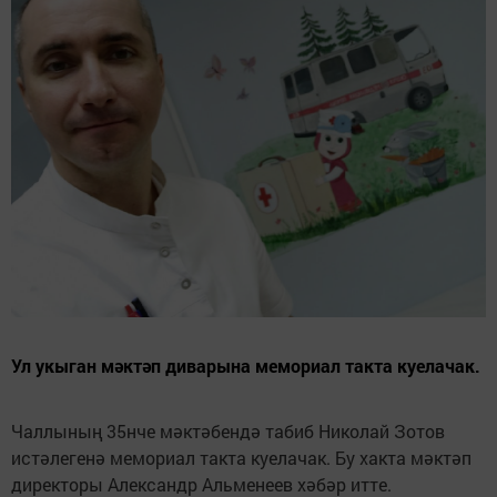
Ул укыган мәктәп диварына мемориал такта куелачак.
Чаллының 35нче мәктәбендә табиб Николай Зотов
истәлегенә мемориал такта куелачак. Бу хакта мәктәп
директоры Александр Альменеев хәбәр итте.