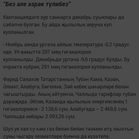
“Без әле әзрәк түлибез”
Квитанциядәге зур саннарга декабрь суыклары да
сәбәпче булган. Бу айда җылылык аеруча күп
кулланылган.
- Ноябрь аенда уртача айлык температура -0,2 градус
иде. Ул вакытта 207 мең гигакалория
кулланылды. Декабрьдә уртача -9,6 градус булды. Бу
очракта күбрәк, 291 мең гигакалория кулланылды.
Фәрид Сәлахов Татарстанның Түбән Кама, Казан,
Әлмәт, Алабуга, Бөгелмә, Зәй кебек шәһәрләре белән
чагыштырды. Аның әйтүенчә, Чаллыда тарифлар түбән
дәрәҗәдә. Әйтик, Казанда җылылык энергиясенең 1
гигакалориясе - 2 136,6 сум, Алабугада – 2 469,5 сум.
Чаллыда нибары 2 093,26 сум.
Шул ук хәл су һәм газ белән белән тәэмин итү, юынтык
суны чыгару хезмәтләре буенча да күзәтелә.