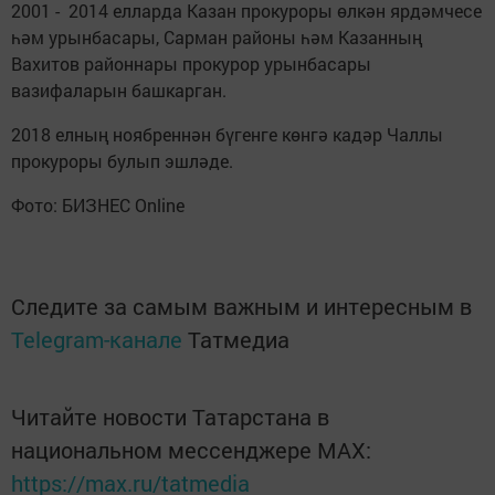
2001 - 2014 елларда Казан прокуроры өлкән ярдәмчесе
һәм урынбасары, Сарман районы һәм Казанның
Вахитов районнары прокурор урынбасары
вазифаларын башкарган.
2018 елның ноябреннән бүгенге көнгә кадәр Чаллы
прокуроры булып эшләде.
Фото: БИЗНЕС Online
Следите за самым важным и интересным в
Telegram-канале
Татмедиа
Читайте новости Татарстана в
национальном мессенджере MАХ:
https://max.ru/tatmedia