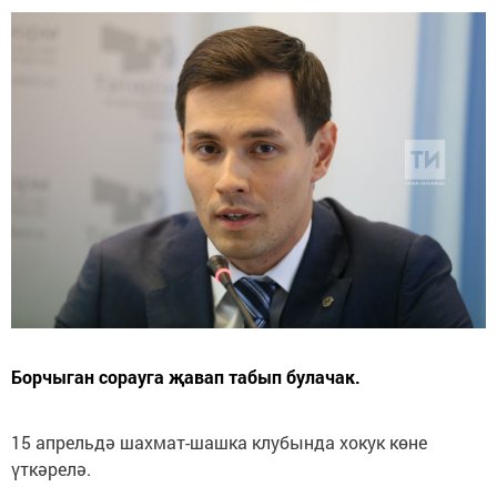
Борчыган сорауга җавап табып булачак.
15 апрельдә шахмат-шашка клубында хокук көне
үткәрелә.