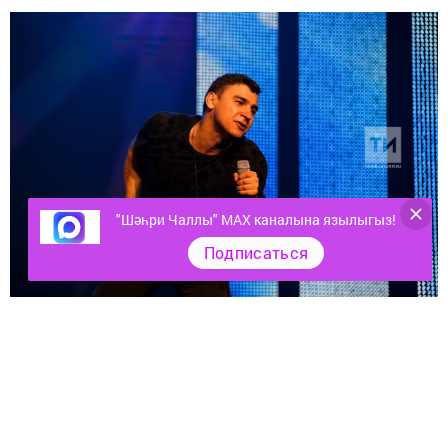
"Шәһри Чаллы" MAX каналына язылыгыз!
Подписаться
Яраткан җырчыңның күңелен күрү, сәхнәгә менеп, үзе
белән сөйләшү өчен нәрсә генә бүләк итмәссең!
Данир Сабиров бу көннәрдә Себер якларында
гастрольләрдә йөри. Тобольск шәһәрендә концерт