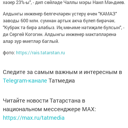
хәзер 23%-ы", - дип сөйләде Чаллы мэры Наил Мәһдиев.
Алдынгы инженер белгечләрен үстерү өчен "КАМАЗ"
заводы 600 млн. сумнан артык акча бүлеп бирәчәк.
"Күбрәк тә бирә алабыз. Иң мөһиме нәтиҗәле булсын", -
ди Сергей Когогин. Алдынгы инженер мәктәпләренә
алар зур өметләр баглый.
фото:
https://rais.tatarstan.ru
Следите за самым важным и интересным в
Telegram-канале
Татмедиа
Читайте новости Татарстана в
национальном мессенджере MАХ:
https://max.ru/tatmedia