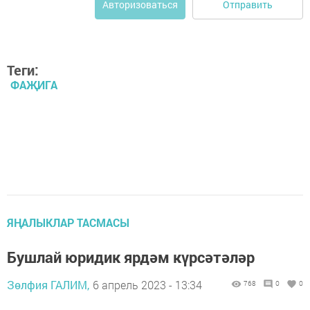
Отправить
Авторизоваться
Теги:
ФАҖИГА
ЯҢАЛЫКЛАР ТАСМАСЫ
Бушлай юридик ярдәм күрсәтәләр
Зөлфия ГАЛИМ,
6 апрель 2023 - 13:34
768
0
0