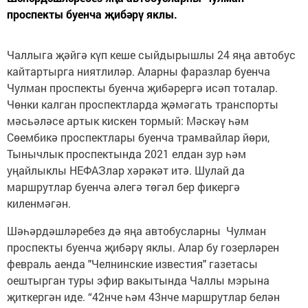
проспекты буенча җибәрү яклы.
Чаллыга җәйгә күп кеше сыйдырышлы 24 яңа автобус
кайтартырга ниятлиләр. Аларны фаразлар буенча
Чулман проспекты буенча җибәрергә исәп тоталар.
Чөнки калган проспектларда җәмәгать транспорты
мәсьәләсе артык кискен тормый: Мәскәү һәм
Сөембикә проспектлары буенча трамвайлар йөри,
Тынычлык проспектында 2021 елдан зур һәм
уңайлыклы НЕФАЗлар хәрәкәт итә. Шулай да
маршрутлар буенча әлегә төгәл бер фикергә
киленмәгән.
Шәһәрдәшләребез дә яңа автобусларны Чулман
проспекты буенча җибәрү яклы. Алар бу гозерләрен
февраль аенда "Челнинские известия" газетасы
оештырган туры эфир вакытында Чаллы мэрына
җиткергән иде. “42нче һәм 43нче маршрутлар белән