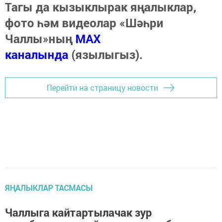
Тагы да кызыклырак яңалыклар,
фото һәм видеолар «Шәһри
Чаллы»ның
MAX
каналында
(язылыгыз).
Перейти на страницу новости
ЯҢАЛЫКЛАР ТАСМАСЫ
Чаллыга кайтартылачак зур