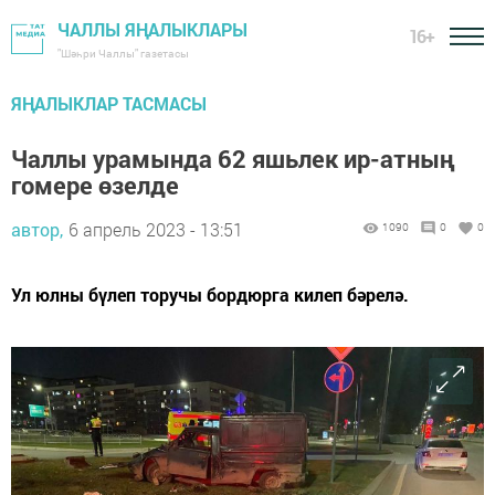
ЧАЛЛЫ ЯҢАЛЫКЛАРЫ
16+
"Шәһри Чаллы" газетасы
ЯҢАЛЫКЛАР ТАСМАСЫ
Чаллы урамында 62 яшьлек ир-атның
гомере өзелде
автор,
6 апрель 2023 - 13:51
1090
0
0
Ул юлны бүлеп торучы бордюрга килеп бәрелә.