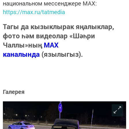
национальном мессенджере MАХ:
https://max.ru/tatmedia
Тагы да кызыклырак яңалыклар,
фото һәм видеолар «Шәһри
Чаллы»ның
MAX
каналында
(язылыгыз).
Галерея