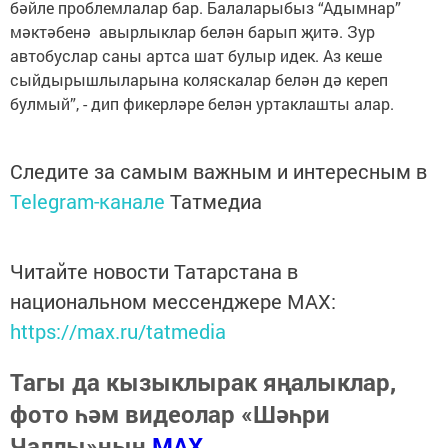
бәйле проблемлалар бар. Балаларыбыз “Адымнар”
мәктәбенә авырлыклар белән барып җитә. Зур
автобуслар саны артса шат булыр идек. Аз кеше
сыйдырышлыларына коляскалар белән дә кереп
булмый”, - дип фикерләре белән уртаклашты алар.
Следите за самым важным и интересным в
Telegram-канале
Татмедиа
Читайте новости Татарстана в
национальном мессенджере MАХ:
https://max.ru/tatmedia
Тагы да кызыклырак яңалыклар,
фото һәм видеолар «Шәһри
Чаллы»ның
MAX