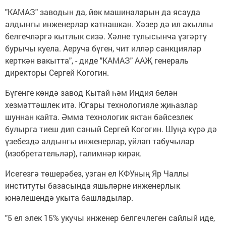
"КАМАЗ" заводын да, йөк машиналарын да ясауда
алдынгы инженерлар катнашкан. Хәзер дә ил акыллы
белгечләргә кытлык сизә. Хәлне тулысынча үзгәртү
бурычы куела. Аеруча бүген, чит илләр санкцияләр
керткән вакытта", - диде "КАМАЗ" ААҖ генераль
директоры Сергей Когогин.
Бүгенге көндә завод Кытай һәм Индия белән
хезмәттәшлек итә. Югары технологияле җиһазлар
шуннан кайта. Әмма технологик яктан бәйсезлек
булырга тиеш дип саный Сергей Когогин. Шуңа күрә дә
үзебездә алдынгы инженерлар, уйлап табучылар
(изобретательләр), галимнәр кирәк.
Исегезгә төшерәбез, узган ел КФУның Яр Чаллы
институты базасында яшьләрне инженерлык
юнәлешендә укыта башладылар.
"5 ел элек 15% укучы инженер белгечлеген сайлый иде,