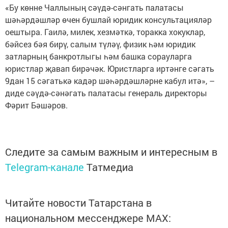
«Бу көнне Чаллының сәүдә-сәнгать палатасы
шәһәрдәшләр өчен бушлай юридик консультацияләр
оештыра. Гаилә, милек, хезмәткә, торакка хокуклар,
бәйсез бәя бирү, салым түләү, физик һәм юридик
затларның банкротлыгы һәм башка сорауларга
юристлар җавап бирәчәк. Юристларга иртәнге сәгать
9дан 15 сәгатькә кадәр шәһәрдәшләрне кабул итә», –
диде сәүдә-сәнәгать палатасы генераль директоры
Фәрит Бәшәров.
Следите за самым важным и интересным в
Telegram-канале
Татмедиа
Читайте новости Татарстана в
национальном мессенджере MАХ: