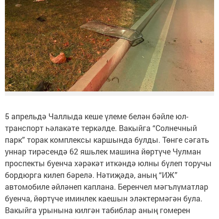
5 апрельдә Чаллыда кеше үлеме белән бәйле юл-
транспорт һәлакәте теркәлде. Вакыйга “Солнечный
парк” торак комплексы каршында булды. Төнге сәгать
уннар тирәсендә 62 яшьлек машина йөртүче Чулман
проспекты буенча хәрәкәт иткәндә юлны бүлеп торучы
бордюрга килеп бәрелә. Нәтиҗәдә, аның “ИЖ”
автомобиле әйләнеп каплана. Беренчел мәгълүматлар
буенча, йөртүче иминлек каешын эләктермәгән була.
Вакыйга урынына килгән табиблар аның гомерен