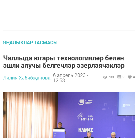
ЯҢАЛЫКЛАР ТАСМАСЫ
Чаллыда югары технологияләр белән
эшли алучы белгечләр әзерләячәкләр
6 апрель 2023 -
Лилия Хәбибҗанова,
759
0
0
12:53