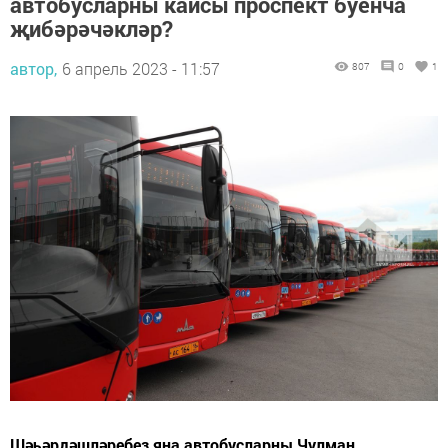
автобусларны кайсы проспект буенча
җибәрәчәкләр?
автор,
6 апрель 2023 - 11:57
807
0
1
Шәһәрдәшләребез яңа автобусларны Чулман