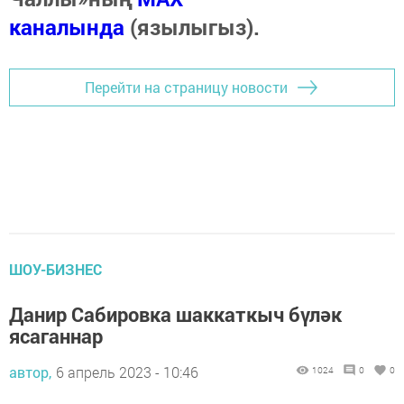
каналында
(язылыгыз).
Перейти на страницу новости
ШОУ-БИЗНЕС
Данир Сабировка шаккаткыч бүләк
ясаганнар
автор,
6 апрель 2023 - 10:46
1024
0
0