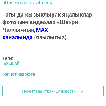
https://max.ru/tatmedia
Тагы да кызыклырак яңалыклар,
фото һәм видеолар «Шәһри
Чаллы»ның
MAX
каналында
(язылыгыз).
Теги:
БУШЛАЙ
ЮРИСТ ХЕЗМӘТЕ
Перейти на страницу новости