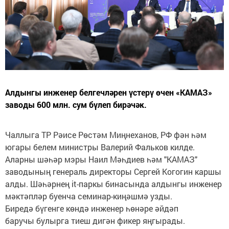
Алдынгы инженер белгечләрен үстерү өчен «КАМАЗ»
заводы 600 млн. сум бүлеп бирәчәк.
Чаллыга ТР Рәисе Рөстәм Миңнеханов, РФ фән һәм
югары белем министры Валерий Фальков килде.
Аларны шәһәр мэры Наил Мәһдиев һәм "КАМАЗ"
заводының генераль директоры Сергей Когогин каршы
алды. Шәһәрнең it-паркы бинасында алдынгы инженер
мәктәпләр буенча семинар-киңәшмә узды.
Биредә бүгенге көндә инженер һөнәре әйдәп
баручы булырга тиеш дигән фикер яңгырады.