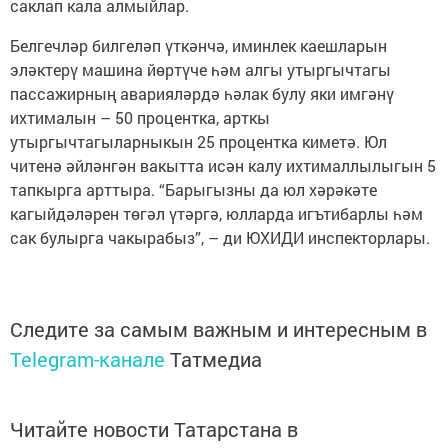
саклап кала алмыйлар.
Белгечләр билгеләп үткәнчә, иминлек каешларын
эләктерү машина йөртүче һәм алгы утыргычтагы
пассажирның аварияләрдә һәлак булу яки имгәнү
ихтималын – 50 процентка, арткы
утыргычтагыларныкын 25 процентка киметә. Юл
читенә әйләнгән вакытта исән калу ихтималлылыгын 5
тапкырга арттыра. “Барыгызны да юл хәрәкәте
кагыйдәләрен төгәл үтәргә, юлларда игътибарлы һәм
сак булырга чакырабыз”, – ди ЮХИДИ инспекторлары.
Следите за самым важным и интересным в
Telegram-канале
Татмедиа
Читайте новости Татарстана в