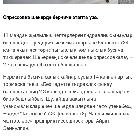
Опрессовка шәһәрдә берничә этапта уза.
11 майдан җылылык челтәрләрен гидравлик сынаулар
башланды. Предприятие хезмәткәрләре барлыгы 734
км-га якын челтәрне тыгызлык һәм ныклык буенча
тикшерәчәк. Шәһәрнең иске өлешендә опрессовкалау –
2, яңа шәһәрдә 4 этапта башкарыла.
Норматив буенча халык кайнар сусыз 14 көннән артык
тормаска тиеш. «Без гадәттә гидравлик сынау
башланганның 2-3 көнендә шәһәрдәшләргә кайнар су
бирә башлыйбыз. Шулай да вакытлыча
уңайсызлыклар өчен шәһәрдәшләрдән гафу үтенәбез»,
– диде "Татэнерго" АҖ филиалы «Яр Чаллы җылылык
челтәрләре» предприятиесе директоры Айрат
Зәйнуллин.