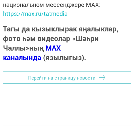
национальном мессенджере MАХ:
https://max.ru/tatmedia
Тагы да кызыклырак яңалыклар,
фото һәм видеолар «Шәһри
Чаллы»ның
MAX
каналында
(язылыгыз).
Перейти на страницу новости