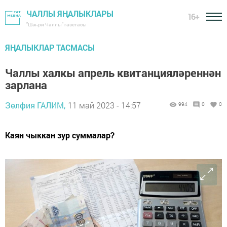
ЧАЛЛЫ ЯҢАЛЫКЛАРЫ
16+
"Шәһри Чаллы" газетасы
ЯҢАЛЫКЛАР ТАСМАСЫ
Чаллы халкы апрель квитанцияләреннән
зарлана
Зөлфия ГАЛИМ,
11 май 2023 - 14:57
994
0
0
Каян чыккан зур суммалар?