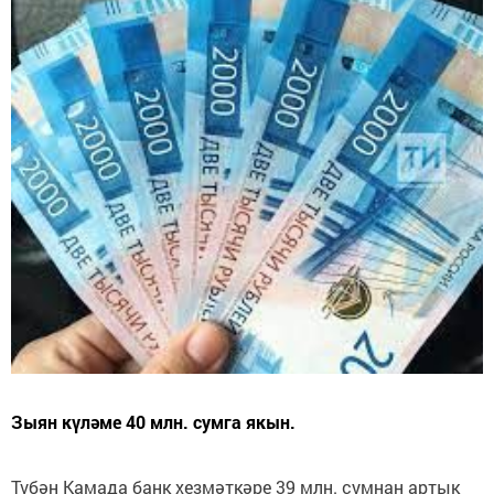
Зыян күләме 40 млн. сумга якын.
Түбән Камада банк хезмәткәре 39 млн. сумнан артык