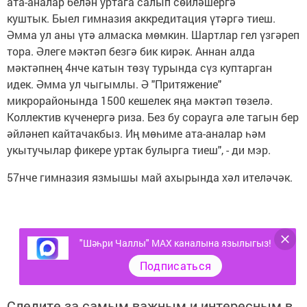
ата-аналар белән уртага салып сөйләшергә
куштык. Быел гимназия аккредитация үтәргә тиеш.
Әмма ул аны үтә алмаска мөмкин. Шартлар гел үзгәреп
тора. Әлеге мәктәп безгә бик кирәк. Аннан алда
мәктәпнең 4нче катын төзү турында сүз куптарган
идек. Әмма ул чыгымлы. Ә "Притяжение"
микрорайонында 1500 кешелек яңа мәктәп төзелә.
Коллектив күченергә риза. Без бу сорауга әле тагын бер
әйләнеп кайтачакбыз. Иң мөһиме ата-аналар һәм
укытучылар фикере уртак булырга тиеш", - ди мэр.
57нче гимназия язмышы май ахырында хәл ителәчәк.
"Шәһри Чаллы" MAX каналына язылыгыз!
Подписаться
Следите за самым важным и интересным в