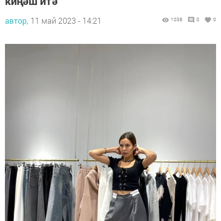
киңәш итә
автор,
11 май 2023 - 14:21
1038
0
0