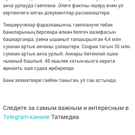
акча урлауда гаепләнә. Әлеге фактны яшерү өчен ул
кертемчегә ялган документлар рәсмиләштерә.
Тикшерүчеләр фаразлавынча, гаепләнүче төбәк
банкларының берсендә өлкән белгеч вазифасын
башкарганда, үзенә ышанып тапшырылган 4,4 млн
сумнан артык акчаны үзләштерә. Соңрак тагын 35 млн.
сумнан артык акча урлый. Аннары бөтенләй эшкә
чыкмый башлый. 48 яшьлек хатын-кызга карата
җинаять эше судка җибәрелде.
Банк хезмәткәре гаебен таныган, ул сак астында.
Следите за самым важным и интересным в
Telegram-канале
Татмедиа