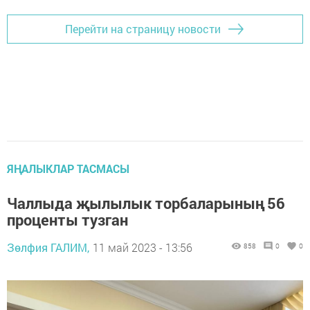
Перейти на страницу новости
ЯҢАЛЫКЛАР ТАСМАСЫ
Чаллыда җылылык торбаларының 56
проценты тузган
Зөлфия ГАЛИМ,
11 май 2023 - 13:56
858
0
0