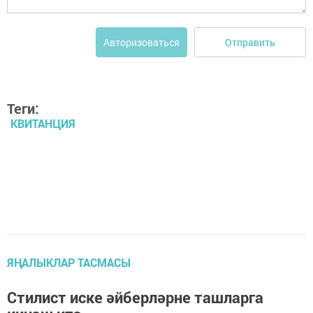
Отправить
Авторизоваться
Теги:
КВИТАНЦИЯ
ЯҢАЛЫКЛАР ТАСМАСЫ
Стилист иске әйберләрне ташларга