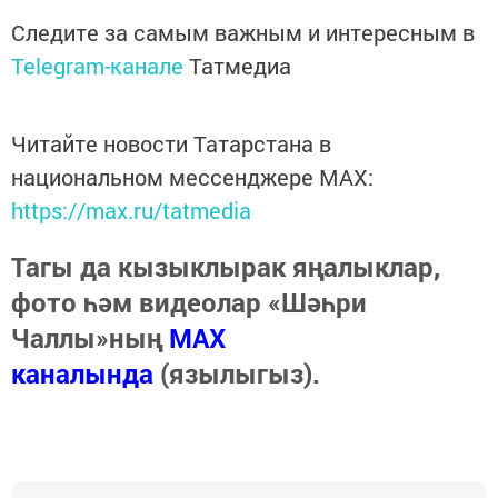
Следите за самым важным и интересным в
Telegram-канале
Татмедиа
Читайте новости Татарстана в
национальном мессенджере MАХ:
https://max.ru/tatmedia
Тагы да кызыклырак яңалыклар,
фото һәм видеолар «Шәһри
Чаллы»ның
MAX
каналында
(язылыгыз).