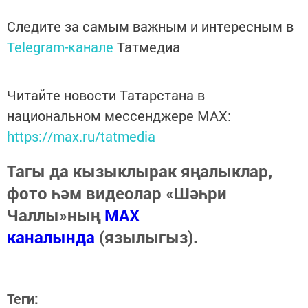
Следите за самым важным и интересным в
Telegram-канале
Татмедиа
Читайте новости Татарстана в
национальном мессенджере MАХ:
https://max.ru/tatmedia
Тагы да кызыклырак яңалыклар,
фото һәм видеолар «Шәһри
Чаллы»ның
MAX
каналында
(язылыгыз).
Теги: