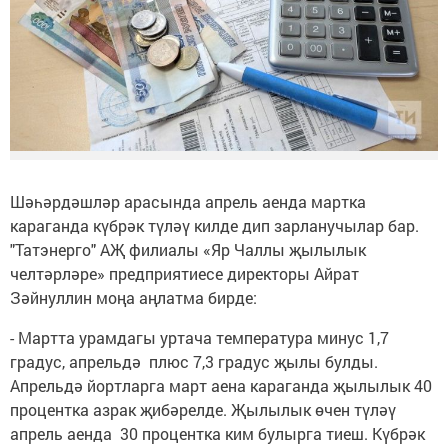
Шәһәрдәшләр арасында апрель аенда мартка
караганда күбрәк түләү килде дип зарланучылар бар.
"Татэнерго" АҖ филиалы «Яр Чаллы җылылык
челтәрләре» предприятиесе директоры Айрат
Зәйнуллин моңа аңлатма бирде:
- Мартта урамдагы уртача температура минус 1,7
градус, апрельдә плюс 7,3 градус җылы булды.
Апрельдә йортларга март аена караганда җылылык 40
процентка азрак җибәрелде. Җылылык өчен түләү
апрель аенда 30 процентка ким булырга тиеш. Күбрәк