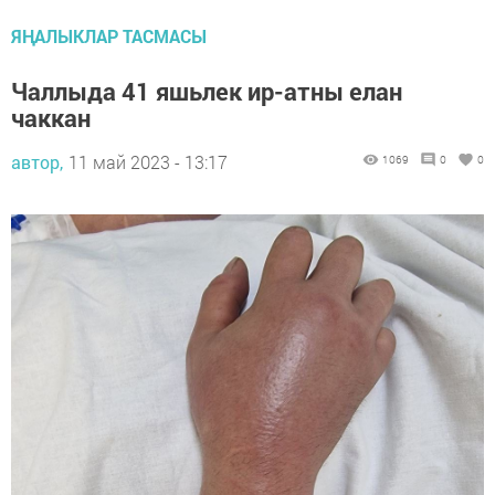
ЯҢАЛЫКЛАР ТАСМАСЫ
Чаллыда 41 яшьлек ир-атны елан
чаккан
автор,
11 май 2023 - 13:17
1069
0
0