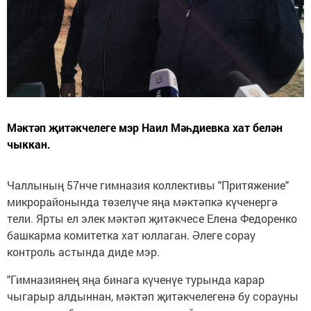
Мәктәп җитәкчелеге мэр Наил Мәһдиевка хат белән
чыккан.
Чаллының 57нче гимназия коллективы "Притяжение"
микрорайонында төзелүче яңа мәктәпкә күченергә
тели. Ярты ел элек мәктәп җитәкчесе Елена Федоренко
башкарма комитетка хат юллаган. Әлеге сорау
контроль астында диде мэр.
"Гимназиянең яңа бинага күченүе турында карар
чыгарыр алдыннан, мәктәп җитәкчелегенә бу сорауны