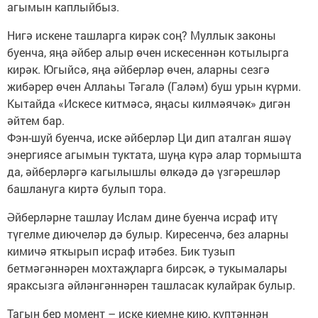
агымын каплыйбыз.
Нигә искене ташларга кирәк соң? Муллык законы
буенча, яңа әйбер алыр өчен искесеннән котылырга
кирәк. Югыйсә, яңа әйберләр өчен, аларны сезгә
жибәрер өчен Аллаһы Тәгалә (Галәм) буш урын күрми.
Кытайда «Искесе китмәсә, яңасы килмәячәк» дигән
әйтем бар.
Фэн-шуй буенча, иске әйберләр Ци дип аталган яшәү
энергиясе агымын туктата, шуңа күрә алар тормышта
да, әйберләргә кагылышлы өлкәдә дә үзгәрешләр
башлануга киртә булып тора.
Әйберләрне ташлау Ислам дине буенча исраф итү
түгелме диючеләр дә булыр. Киресенчә, без аларны
кимичә яткырып исраф итәбез. Бик тузып
бетмәгәннәрен мохтаҗларга бирсәк, ә тукымалары
яраксызга әйләнгәннәрен ташласак кулайрак булыр.
Тагын бер момент – иске киемне кию, күптәннән