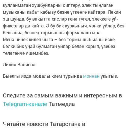
кулланмаган хушбуйларны сиптерү, элек тыңлаган
музыканы кабат кабызу безне үткәнгә кайтара. Ләкин
эш шунда, бу вакытта хисләр генә түгел, элеккеге уй-
фикерләр дә кайта. Ә бу бик куркыныч, чөнки уйлар, без
белгәнчә, безнең тормышны формалаштыра.
Менә ничек килеп чыга – без тормышыбызны иске,
бәлки бик уңай булмаган уйлар белән корып, үзебез
теләгәнчә яшәмибез.
Лилия Вәлиева
Быелгы язда модалы кием турында
моннан
укыгыз.
Следите за самым важным и интересным в
Telegram-канале
Татмедиа
Читайте новости Татарстана в