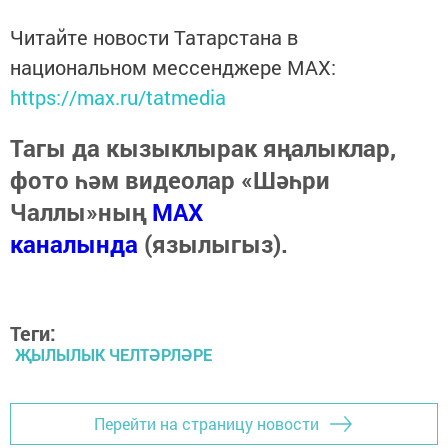
Читайте новости Татарстана в
национальном мессенджере MАХ:
https://max.ru/tatmedia
Тагы да кызыклырак яңалыклар,
фото һәм видеолар «Шәһри
Чаллы»ның
MAX
каналында
(язылыгыз).
Теги:
ҖЫЛЫЛЫК ЧЕЛТӘРЛӘРЕ
Перейти на страницу новости