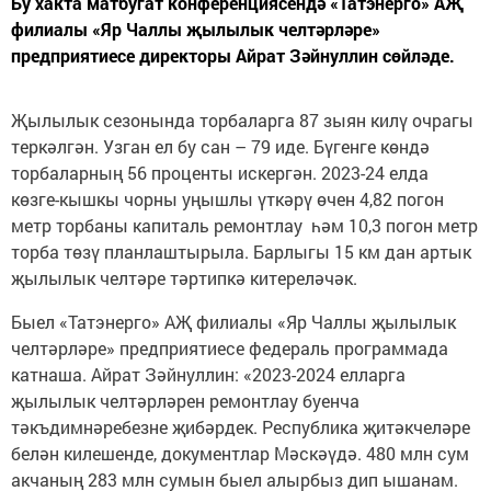
Бу хакта матбугат конференциясендә «Татэнерго» АҖ
филиалы «Яр Чаллы җылылык челтәрләре»
предприятиесе директоры Айрат Зәйнуллин сөйләде.
Җылылык сезонында торбаларга 87 зыян килү очрагы
теркәлгән. Узган ел бу сан – 79 иде. Бүгенге көндә
торбаларның 56 проценты искергән. 2023-24 елда
көзге-кышкы чорны уңышлы үткәрү өчен 4,82 погон
метр торбаны капиталь ремонтлау һәм 10,3 погон метр
торба төзү планлаштырыла. Барлыгы 15 км дан артык
җылылык челтәре тәртипкә китереләчәк.
Быел «Татэнерго» АҖ филиалы «Яр Чаллы җылылык
челтәрләре» предприятиесе федераль программада
катнаша. Айрат Зәйнуллин: «2023-2024 елларга
җылылык челтәрләрен ремонтлау буенча
тәкъдимнәребезне җибәрдек. Республика җитәкчеләре
белән килешенде, документлар Мәскәүдә. 480 млн сум
акчаның 283 млн сумын быел алырбыз дип ышанам.