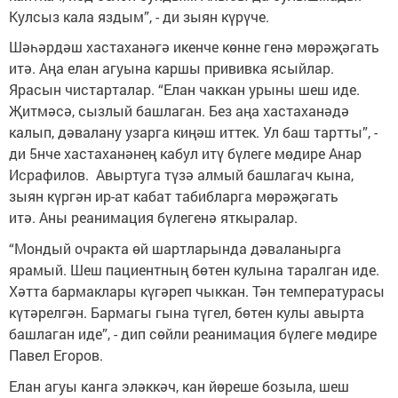
Кулсыз кала яздым”, - ди зыян күрүче.
Шәһәрдәш хастаханәгә икенче көнне генә мөрәҗәгать
итә. Аңа елан агуына каршы прививка ясыйлар.
Ярасын чистарталар. “Елан чаккан урыны шеш иде.
Җитмәсә, сызлый башлаган. Без аңа хастаханәдә
калып, дәвалану узарга киңәш иттек. Ул баш тартты”, -
ди 5нче хастаханәнең кабул итү бүлеге мөдире Анар
Исрафилов. Авыртуга түзә алмый башлагач кына,
зыян күргән ир-ат кабат табибларга мөрәҗәгать
итә. Аны реанимация бүлегенә яткыралар.
“Мондый очракта өй шартларында дәваланырга
ярамый. Шеш пациентның бөтен кулына таралган иде.
Хәтта бармаклары күгәреп чыккан. Тән температурасы
күтәрелгән. Бармагы гына түгел, бөтен кулы авырта
башлаган иде”, - дип сөйли реанимация бүлеге мөдире
Павел Егоров.
Елан агуы канга эләккәч, кан йөреше бозыла, шеш