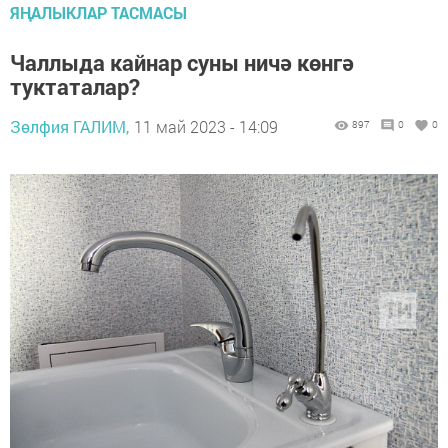
ЯҢАЛЫКЛАР ТАСМАСЫ
Чаллыда кайнар суны ничә көнгә
туктаталар?
Зөлфия ГАЛИМ,
11 май 2023 - 14:09
897
0
0