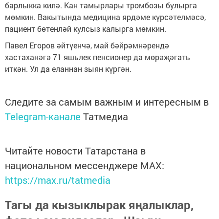
барлыкка килә. Кан тамырлары тромбозы булырга
мөмкин. Вакытында медицина ярдәме күрсәтелмәсә,
пациент бөтенләй кулсыз калырга мөмкин.
Павел Егоров әйтүенчә, май бәйрәмнәрендә
хастаханәгә 71 яшьлек пенсионер да мөрәҗәгать
иткән. Ул да еланнан зыян күргән.
Следите за самым важным и интересным в
Telegram-канале
Татмедиа
Читайте новости Татарстана в
национальном мессенджере MАХ:
https://max.ru/tatmedia
Тагы да кызыклырак яңалыклар,