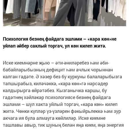
Психология безнең файдага эшләми – «кара көн»не
уйлап әйбер саклый торгач, ул көн килеп житә.
Иске киемнәрне җыю – әти-әниләребез һәм әби-
бабайларыбызның дефицит һәм ачлык чорыннан
калган гадәте. Ә хәзер без бу куркуны балаларыбызга
тапшырабыз, киләчәккә, «кара көн»гә нәрсәдер
калдырырга өйрәтәбез. Кызганычка каршы, бу
гадәтнең хәйләкәр психологиясе безнең файдага
эшләми – шул хакта уйлый торгач, «кара көн» килеп
житә. Чөнки күпләр үз-үзләрен фәкыйрьлеккә һәм зур
акчага ия була алмауга көйлиләр. Иске киемне
ташлавы авыр, тик шуның белән яңа кием, яңа энергия