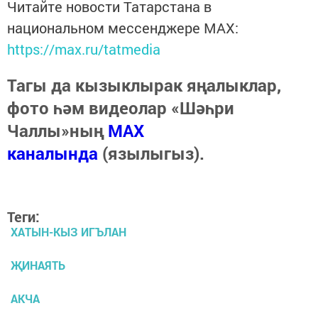
Читайте новости Татарстана в
национальном мессенджере MАХ:
https://max.ru/tatmedia
Тагы да кызыклырак яңалыклар,
фото һәм видеолар «Шәһри
Чаллы»ның
MAX
каналында
(язылыгыз).
Теги:
ХАТЫН-КЫЗ ИГЪЛАН
ҖИНАЯТЬ
АКЧА