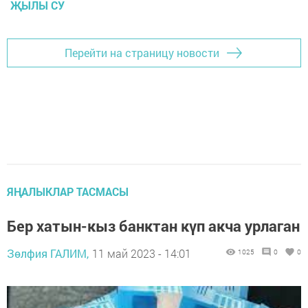
ҖЫЛЫ СУ
Перейти на страницу новости
ЯҢАЛЫКЛАР ТАСМАСЫ
Бер хатын-кыз банктан күп акча урлаган
Зөлфия ГАЛИМ,
11 май 2023 - 14:01
1025
0
0