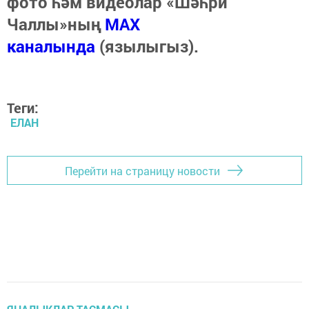
фото һәм видеолар «Шәһри
Чаллы»ның
MAX
каналында
(язылыгыз).
Теги:
ЕЛАН
Перейти на страницу новости