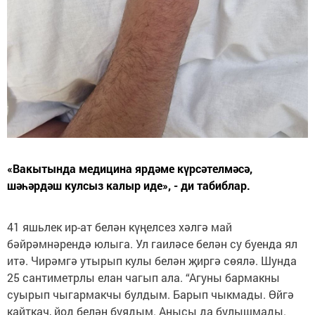
«Вакытында медицина ярдәме күрсәтелмәсә,
шәһәрдәш кулсыз калыр иде», - ди табиблар.
41 яшьлек ир-ат белән күңелсез хәлгә май
бәйрәмнәрендә юлыга. Ул гаиләсе белән су буенда ял
итә. Чирәмгә утырып кулы белән җиргә сөялә. Шунда
25 сантиметрлы елан чагып ала. “Агуны бармакны
суырып чыгармакчы булдым. Барып чыкмады. Өйгә
кайткач, йод белән буядым. Анысы да булышмады.