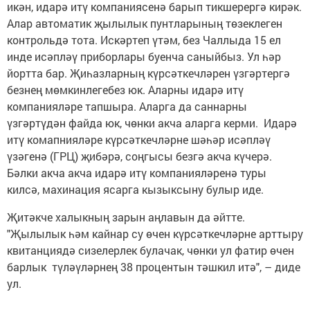
икән, идарә итү компаниясенә барып тикшерергә кирәк.
Алар автоматик җылылык пунтларының төзеклеген
контрольдә тота. Искәртеп үтәм, без Чаллыда 15 ел
инде исәпләү приборлары буенча саныйбыз. Ул һәр
йортта бар. Җиһазларның күрсәткечләрен үзгәртергә
безнең мөмкинлегебез юк. Аларны идарә итү
компанияләре тапшыра. Аларга да саннарны
үзгәртүдән файда юк, чөнки акча аларга керми. Идарә
итү комапнияләре күрсәткечләрне шәһәр исәпләү
үзәгенә (ГРЦ) җибәрә, соңгысы безгә акча күчерә.
Бәлки акча акча идарә итү компанияләренә туры
килсә, махинация ясарга кызыксыну булыр иде.
Җитәкче халыкның зарын аңлавын да әйтте.
"Җылылык һәм кайнар су өчен күрсәткечләрне арттыру
квитанциядә сизелерлек булачак, чөнки ул фатир өчен
барлык түләүләрнең 38 процентын тәшкил итә", – диде
ул.