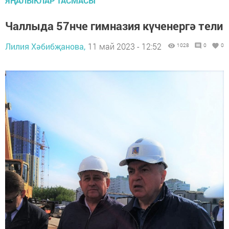
ЯҢАЛЫКЛАР ТАСМАСЫ
Чаллыда 57нче гимназия күченергә тели
Лилия Хәбибҗанова,
11 май 2023 - 12:52
1028
0
0