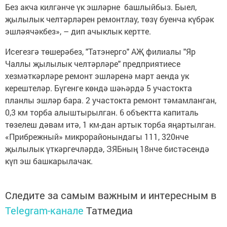
Без акча килгәнче үк эшләрне башлыйбыз. Быел,
җылылык челтәрләрен ремонтлау, төзү буенча күбрәк
эшләячәкбез», – дип ачыклык кертте.
Исегезгә төшерәбез, "Татэнерго" АҖ филиалы "Яр
Чаллы җылылык челтәрләре" предприятиесе
хезмәткәрләре ремонт эшләренә март аенда ук
керештеләр. Бүгенге көндә шәһәрдә 5 участокта
планлы эшләр бара. 2 участокта ремонт тәмамланган,
0,3 км торба алыштырылган. 6 объектта капиталь
төзелеш дәвам итә, 1 км-дан артык торба яңартылган.
«Прибрежный» микрорайонындагы 111, 320нче
җылылык үткәргечләрдә, ЗЯБның 18нче бистәсендә
күп эш башкарылачак.
Следите за самым важным и интересным в
Telegram-канале
Татмедиа