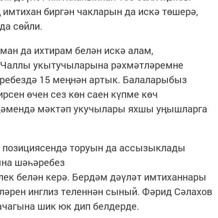
 имтихан биргән чакларын да искә төшерә,
да сөйли.
ан да ихтирам белән искә алам,
, Чаллы укытучыларына рәхмәтләремне
ребездә 15 меңнән артык. Балаларыбыз
сен өчен сез көн саен күпме көч
рдәмендә мәктәп укучылары яхшы уңышларга
 позициясендә торуын да ассызыклады
ына шәһәребез
к белән керә. Бердәм дәүләт имтиханнары
чләрен инглиз теленнән сыный. Фәрид Сәлахов
ачагына шик юк дип белдерде.