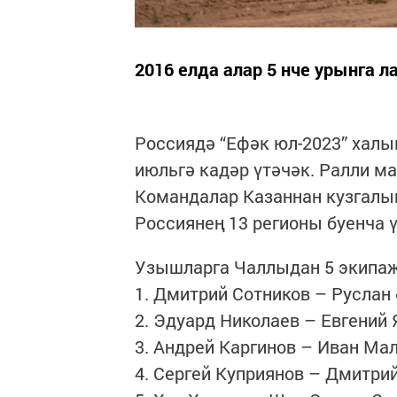
2016 елда алар 5 нче урынга ла
Россиядә “Ефәк юл-2023” халык
июльгә кадәр үтәчәк. Ралли м
Командалар Казаннан кузгалы
Россиянең 13 регионы буенча 
Узышларга Чаллыдан 5 экипаж 
1. Дмитрий Сотников – Руслан
2. Эдуард Николаев – Евгений
3. Андрей Каргинов – Иван Ма
4. Сергей Куприянов – Дмитри