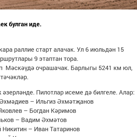
ек булган иде.
ара раллие старт алачак. Ул 6 июльдән 15
аршрутлары 9 этаптан тора.
п Мәскәүдә очрашачак. Барлыгы 5241 км юл,
үтәчәкләр.
әзерләнде. Пилотлар исеме дә билгеле. Алар:
 Әхмәдиев – Ильгиз Әхмәтҗанов
 Яковлев – Богдан Кәримов
льков – Вадим Әхмәтов
й Никитин – Иван Татаринов