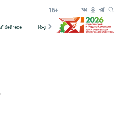
16+
" бәйгесе
Иҗат
Реклама
Онлайн язы
0