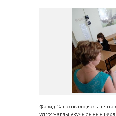
Фәрид Сәлахов социаль челтә
ул 22 Чаллы укучысының берд