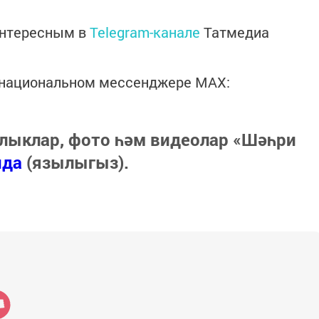
интересным в
Telegram-канале
Татмедиа
в национальном мессенджере MАХ:
лыклар, фото һәм видеолар «Шәһри
нда
(язылыгыз).