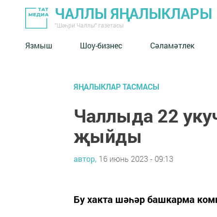
ЧАЛЛЫ ЯҢАЛЫКЛАРЫ
"Шәһри Чаллы" газетасы
Язмыш
Шоу-бизнес
Сәламәтлек
ЯҢАЛЫКЛАР ТАСМАСЫ
Чаллыда 22 уку
җыйды
автор,
16 июнь 2023 - 09:13
Бу хакта шәһәр башкарма ком