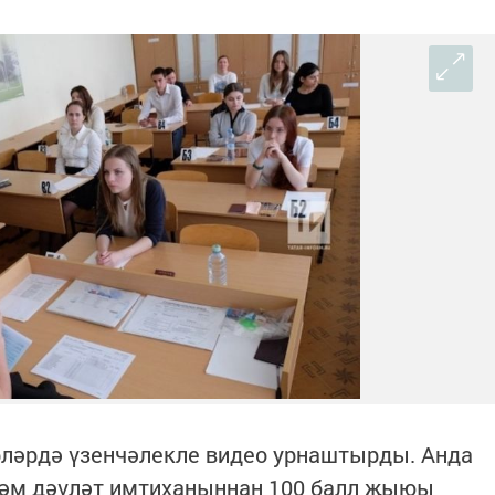
рләрдә үзенчәлекле видео урнаштырды. Анда
әм дәүләт имтиханыннан 100 балл җыюы