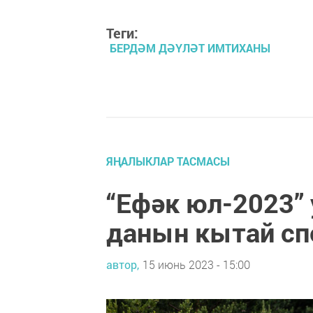
Теги:
БЕРДӘМ ДӘҮЛӘТ ИМТИХАНЫ
ЯҢАЛЫКЛАР ТАСМАСЫ
“Ефәк юл-2023
данын кытай сп
автор,
15 июнь 2023 - 15:00