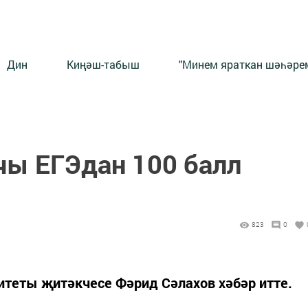
Дин
Киңәш-табыш
"Минем яраткан шәһәрем
чы ЕГЭдан 100 балл
823
0
итеты җитәкчесе Фәрид Сәлахов хәбәр итте.