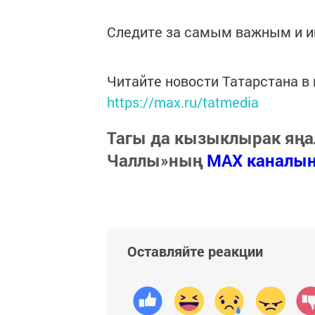
Следите за самым важным и 
Читайте новости Татарстана 
https://max.ru/tatmedia
Тагы да кызыклырак яңа
Чаллы»ның
MAX каналы
Оставляйте реакции