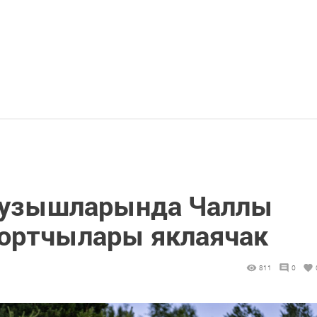
” узышларында Чаллы
ортчылары яклаячак
811
0