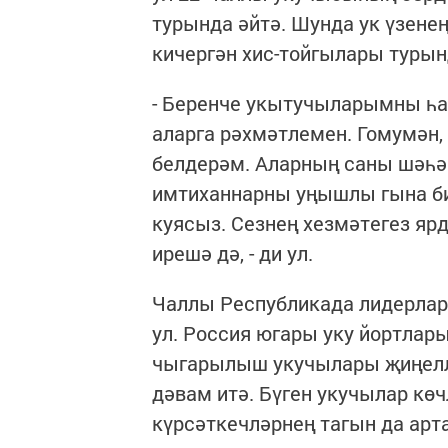
турында әйтә. Шунда ук үзенең
кичергән хис-тойгылары турын
- Беренче укытучыларымны һам
аларга рәхмәтлемен. Гомумән
белдерәм. Аларның саны шәһә
имтиханнарны уңышлы гына бир
куясыз. Сезнең хезмәтегез я
ирешә дә, - ди ул.
Чаллы Республикада лидерлар
ул. Россия югары уку йортлар
чыгарылыш укучылары җиңелле
дәвам итә. Бүген укучылар кө
күрсәткечләрнең тагын да арт