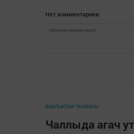
Нет комментариев
ЯҢАЛЫКЛАР ТАСМАСЫ
Чаллыда агач у