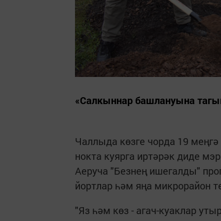
«Салкыннар башлануына тагын 
Чаллыда көзге чорда 19 меңгә
нокта куярга иртәрәк диде мэр
Аеруча "Безнең ишегалды" пр
йортлар һәм яңа микрорайон 
"Яз һәм көз - агач-куаклар ут