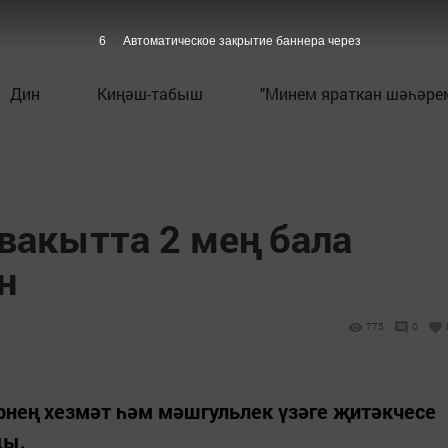
5
Автоматическое закрытие баннера через
Дин
Киңәш-табыш
"Минем яраткан шәһәрем
вакытта 2 мең бала
н
775
0
рнең хезмәт һәм мәшгульлек үзәге җитәкчесе
ды.