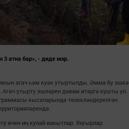
3 атна бар», - диде мэр.
 якын агач һәм куак утыртылды. Әмма бу эшкә
. Агач утырту эшләрен дәвам итәргә кушты ул.
ограммасы кысаларында төзекләндерелгән
территорияләрендә.
ырту өчен иң кулай вакытлар. Яңгырлар