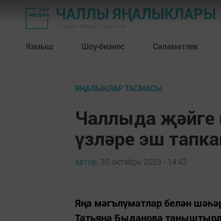
ЧАЛЛЫ ЯҢАЛЫКЛАРЫ
"Шәһри Чаллы" газетасы
Язмыш
Шоу-бизнес
Сәламәтлек
ЯҢАЛЫКЛАР ТАСМАСЫ
Чаллыда җәйге 
үзләре эш тапка
автор,
30 октябрь 2023 - 14:43
Яңа мәгълүматлар белән шәһә
Татьяна Быданова таныштыр