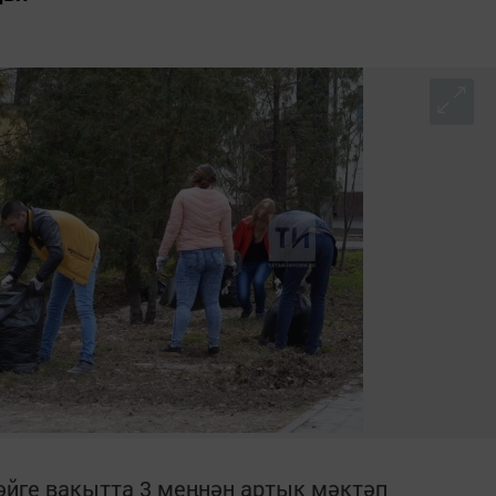
йге вакытта 3 меңнән артык мәктәп