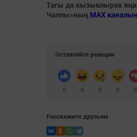
Тагы да кызыклырак яңа
Чаллы»ның
MAX каналы
Оставляйте реакции
0
0
0
0
0
Расскажите друзьям