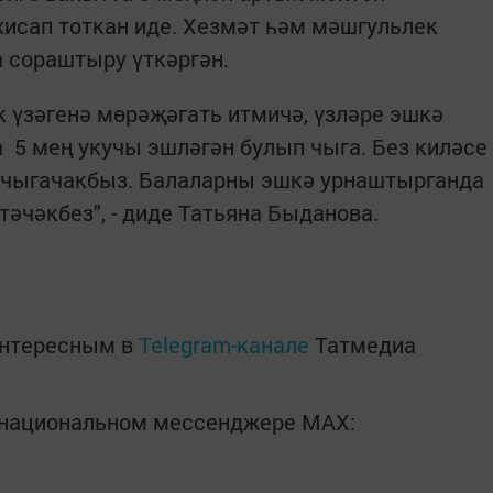
исап тоткан иде. Хезмәт һәм мәшгульлек
а сораштыру үткәргән.
к үзәгенә мөрәҗәгать итмичә, үзләре эшкә
 5 мең укучы эшләгән булып чыга. Без киләсе
з чыгачакбыз. Балаларны эшкә урнаштырганда
тәчәкбез", - диде Татьяна Быданова.
интересным в
Telegram-канале
Татмедиа
в национальном мессенджере MАХ: