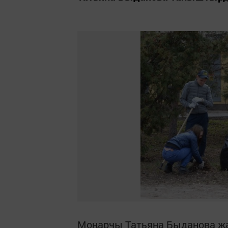
Моңарчы Татьяна Быданова җә