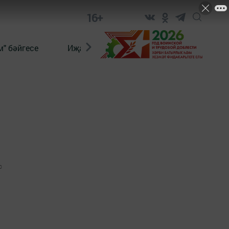
16+
" бәйгесе
Иҗат
Реклама
Онлайн язы
0