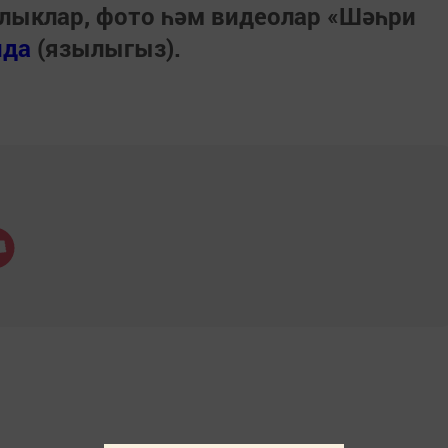
лыклар, фото һәм видеолар «Шәһри
нда
(язылыгыз).