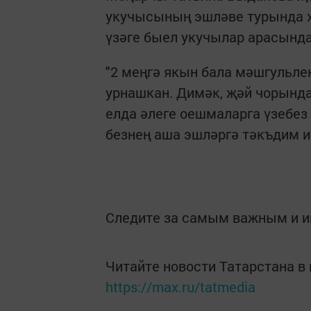
укучысының эшләве турында х
үзәге быел укучылар арасынд
"2 меңгә якын бала мәшгульле
урнашкан. Димәк, җәй чорында
елда әлеге оешмаларга үзебе
безнең аша эшләргә тәкъдим и
Следите за самым важным и 
Читайте новости Татарстана 
https://max.ru/tatmedia