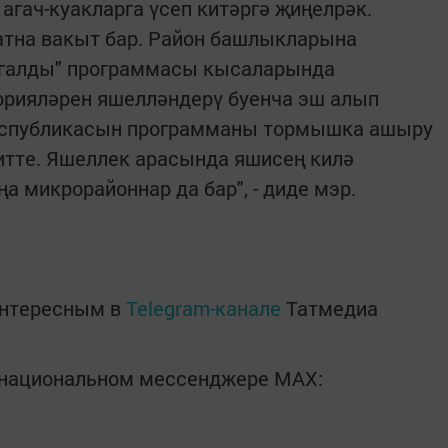
агач-куакларга үсеп китәргә җиңелрәк.
атна вакыт бар. Район башлыкларына
егалды" программасы кысаларында
орияләрен яшелләндерү буенча эш алып
республикасын программаны тормышка ашыру
итте. Яшеллек арасында яшисең килә
ңа микрорайоннар да бар", - диде мэр.
интересным в
Telegram-канале
Татмедиа
в национальном мессенджере MАХ: