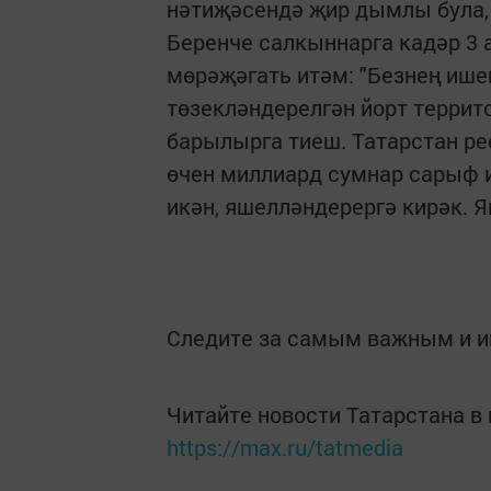
нәтиҗәсендә җир дымлы була, 
Беренче салкыннарга кадәр 3 
мөрәҗәгать итәм: "Безнең иш
төзекләндерелгән йорт террит
барылырга тиеш. Татарстан 
өчен миллиард сумнар сарыф 
икән, яшелләндерергә кирәк. Я
Следите за самым важным и 
Читайте новости Татарстана 
https://max.ru/tatmedia