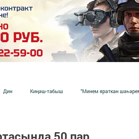
Дин
Киңәш-табыш
"Минем яраткан шәһәрем
ртасында 50 пар