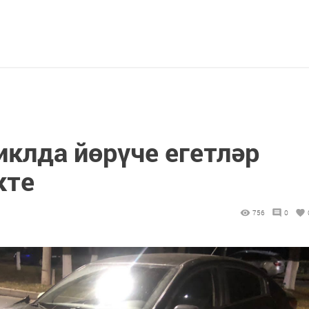
клда йөрүче егетләр
кте
756
0