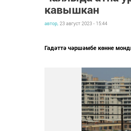
кавышкан
автор,
23 август 2023 - 15:44
Гадәттә чәршәмбе көнне монд