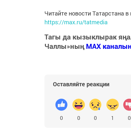
Читайте новости Татарстана 
https://max.ru/tatmedia
Тагы да кызыклырак яңа
Чаллы»ның
MAX каналы
Оставляйте реакции
0
0
0
1
0