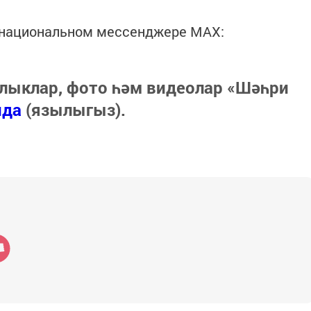
в национальном мессенджере MАХ:
лыклар, фото һәм видеолар «Шәһри
нда
(язылыгыз).