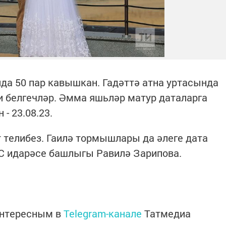
да 50 пар кавышкан. Гадәттә атна уртасында
 белгечләр. Әмма яшьләр матур даталарга
 - 23.08.23.
т телибез. Гаилә тормышлары да әлеге дата
ГС идарәсе башлыгы Равилә Зарипова.
интересным в
Telegram-канале
Татмедиа