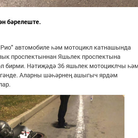
ән бәрелеште.
Рио" автомобиле һәм мотоцикл катнашында
лык проспектыннан Яшьлек проспектына
л бирми. Нәтиҗәдә 36 яшьлек мотоциклчы һә
гәнде. Аларны шәһәрнең ашыгыч ярдәм
лар.