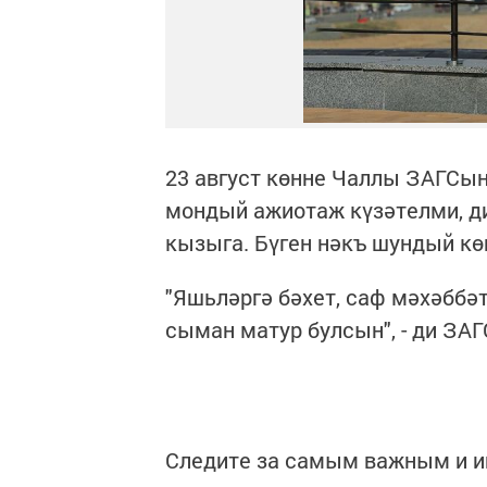
23 август көнне Чаллы ЗАГСын
мондый ажиотаж күзәтелми, ди
кызыга. Бүген нәкъ шундый көн
"Яшьләргә бәхет, саф мәхәббә
сыман матур булсын", - ди ЗА
Следите за самым важным и 