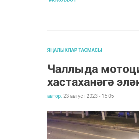
ЯҢАЛЫКЛАР ТАСМАСЫ
Чаллыда мотоци
хастаханәгә элә
автор,
23 август 2023 - 15:05