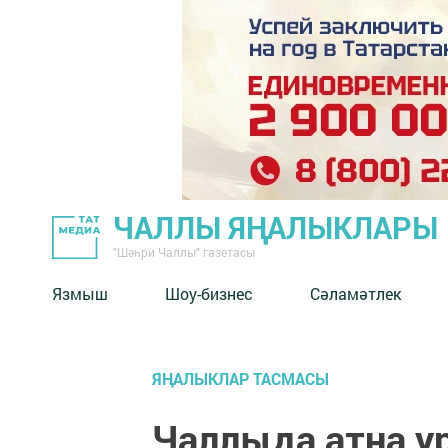
ЧАЛЛЫ ЯҢАЛЫКЛАРЫ
"Шәһри Чаллы" газетасы
Язмыш
Шоу-бизнес
Сәламәтлек
ЯҢАЛЫКЛАР ТАСМАСЫ
Чаллыда атна у