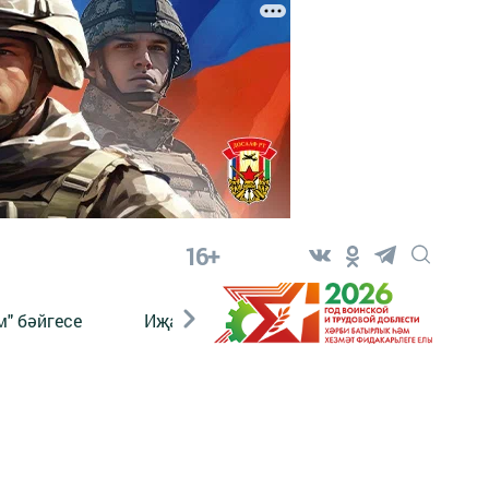
16+
" бәйгесе
Иҗат
Реклама
Онлайн язы