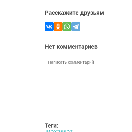
Расскажите друзьям
Нет комментариев
Теги:
МӘХӘББӘТ