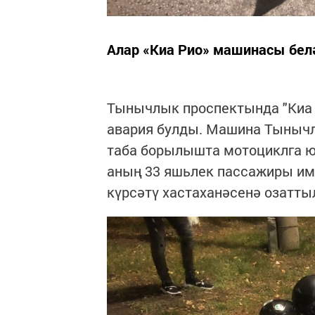
Алар «Киа Рио» машинасы бел
Тынычлык проспектында "Киа 
авария булды. Машина Тыныч
таба борылышта мотоциклга ю
аның 33 яшьлек пассажиры им
күрсәтү хастаханәсенә озатты