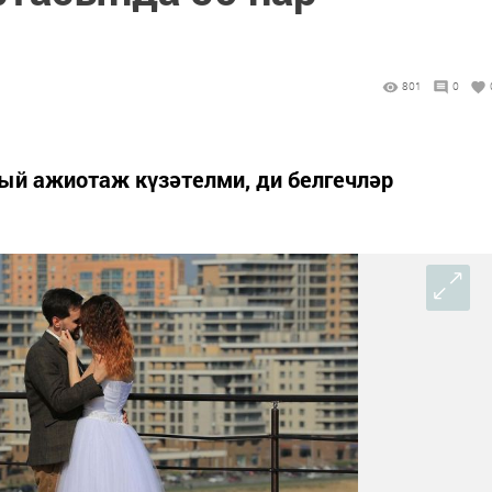
801
0
ый ажиотаж күзәтелми, ди белгечләр