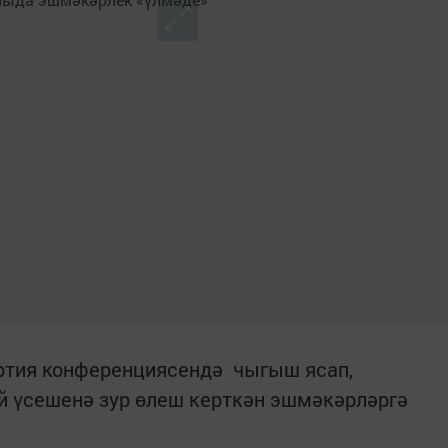
ртия конференциясендә чыгыш ясап,
 үсешенә зур өлеш керткән эшмәкәрләргә