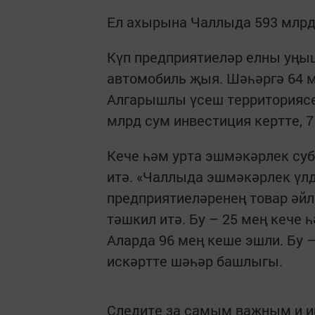
Ел ахырына Чаллыда 593 млрд
Күп предприятиеләр елны уң
автомобиль җыя. Шәһәргә 64 
Алгарышлы үсеш территориясе
млрд сум инвестиция кертте, 
Кече һәм урта эшмәкәрлек су
итә. «Чаллыда эшмәкәрлек үлд
предприятиеләренең товар әйл
тәшкил итә. Бу – 25 мең кече
Аларда 96 мең кеше эшли. Бу –
искәртте шәһәр башлыгы.
Следите за самым важным и 