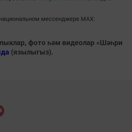
в национальном мессенджере MАХ:
лыклар, фото һәм видеолар «Шәһри
нда
(язылыгыз).