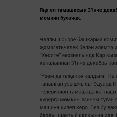
Яңа ел тамашасын 31нче декаб
мөмкин булачак.
Чаллы шәһәре башкарма коми
җәмәгатьчелек белән элемтә
“Хәситә” мюзиклында Кар кыз
каналыннан 31нче декабрь көн
“Үзем дә гаҗәпкә калдым: К
танылган узышчысы Эдуард Ни
телевизион тамашада катнашт
күрергә мөмкин. Минем туган 
машина килеп керә. Без бу ва
барды, шактый салкынча иде. 