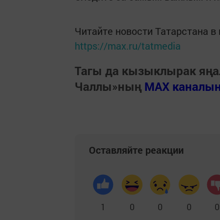
Читайте новости Татарстана 
https://max.ru/tatmedia
Тагы да кызыклырак яңа
Чаллы»ның
MAX каналы
Оставляйте реакции
1
0
0
0
0