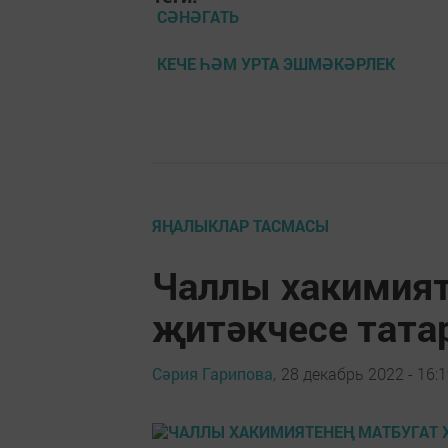
СӘНӘГАТЬ
КЕЧЕ ҺӘМ УРТА ЭШМӘКӘРЛЕК
ЯҢАЛЫКЛАР ТАСМАСЫ
Чаллы хакимият
җитәкчесе тат
Сәрия Гарипова,
28 декабрь 2022 - 16: