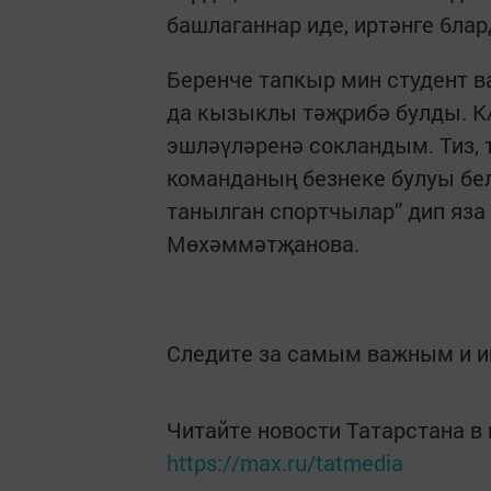
башлаганнар иде, иртәнге 6ла
Беренче тапкыр мин студент 
да кызыклы тәҗрибә булды. К
эшләүләренә сокландым. Тиз, т
команданың безнеке булуы бе
танылган спортчылар” дип яз
Мөхәммәтҗанова.
Следите за самым важным и 
Читайте новости Татарстана 
https://max.ru/tatmedia