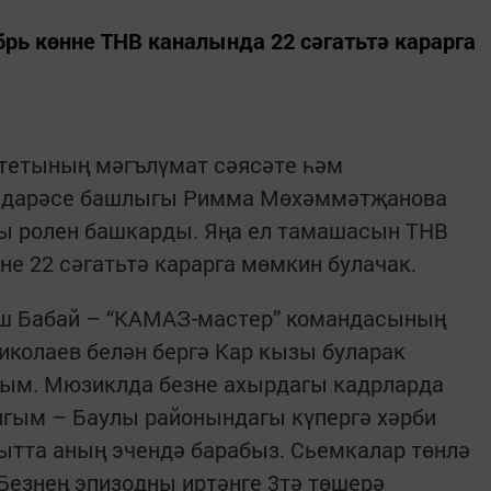
рь көнне ТНВ каналында 22 сәгатьтә карарга
тетының мәгълүмат сәясәте һәм
 идарәсе башлыгы Римма Мөхәммәтҗанова
ы ролен башкарды. Яңа ел тамашасын ТНВ
не 22 сәгатьтә карарга мөмкин булачак.
ыш Бабай – “КАМАЗ-мастер” командасының
колаев белән бергә Кар кызы буларак
ым. Мюзиклда безне ахырдагы кадрларда
ягым – Баулы районындагы күпергә хәрби
кытта аның эчендә барабыз. Сьемкалар төнлә
Безнең эпизодны иртәнге 3тә төшерә