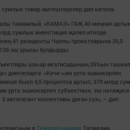
 сумлык товар җитештерелер дип көтелә.
ышлы тәмамлый. «КАМАЗ» ГАҖ 40 меңнән арты
млрд сумлык инвестиция җәлеп ителде.
нең 41 резиденты Чаллы проектларына 26,5
7136 эш урыны булдырды.
бъектлары шәһәр икътисадының 35%ын тәшки
е» диючеләргә: «Кече һәм урта эшмәкәрлек
әнеше быел 4,5 процентка артып, 379 млрд су
 һәм урта эшмәкәрлек субъектның эш нәтиҗәсе
 3 автогигант коллективы дигән сүз», – дип
интересным в
Telegram-канале
Татмедиа