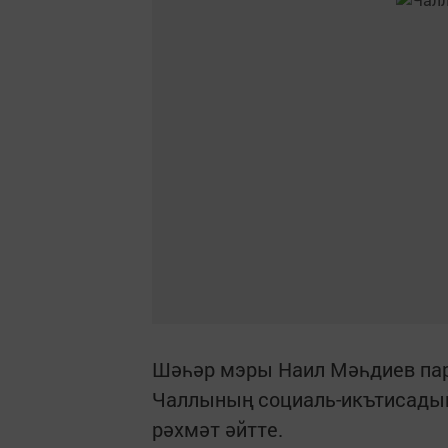
Шәһәр мэры Наил Мәһдиев па
Чаллының социаль-икътисадый
рәхмәт әйтте.