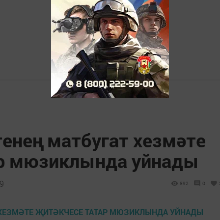
енең матбугат хезмәте
ар мюзиклында уйнады
19
892
0