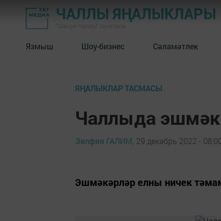
ЧАЛЛЫ ЯҢАЛЫКЛАРЫ
"Шәһри Чаллы" газетасы
Язмыш
Шоу-бизнес
Сәламәтлек
ЯҢАЛЫКЛАР ТАСМАСЫ
Чаллыда эшмәк
Зөлфия ГАЛИМ,
29 декабрь 2022 - 08:0
Эшмәкәрләр елны ничек тәм