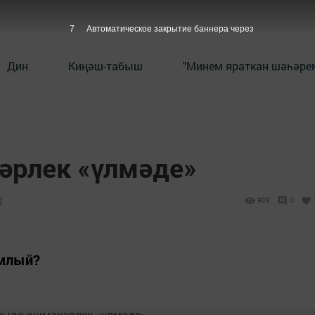
6
Автоматическое закрытие баннера через
Дин
Киңәш-табыш
"Минем яраткан шәһәрем
әрлек «үлмәде»
0
909
0
амлый?