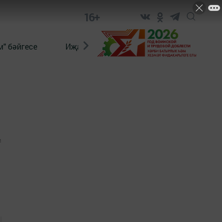
16+
" бәйгесе
Иҗат
Реклама
Онлайн язы
1