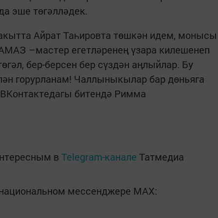
рда эше төгәлләдек.
вакытта Айрат Таһировта төшкән идем, монысы
АМАЗ –мастер егетләренең үзара килешенеп
өгәл, бер-берсен бер сүздән аңлыйлар. Бу
лән горурланам! Чаллыныкылар бар дөньяга
а ВКонтактедагы битендә Римма
интересным в
Telegram-канале
Татмедиа
в национальном мессенджере MАХ: