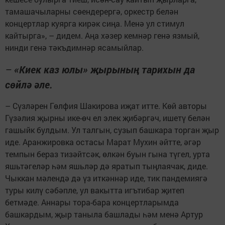
тамашачыларны сөендерергә, оркестр белән
концертлар куярга кирәк сиңа. Менә ул стимул
кайтырга», – дидем. Аңа хәзер кемнәр генә язмый,
нинди генә тәкъдимнәр ясамыйлар.
–
«Киек каз юлы» җырының тарихын да
сөйлә әле.
– Сүзләрен Гөлфия Шакирова иҗат итте. Көй авторы
Гүзәлия җырны ике-өч ел элек җибәргәч, ишетү белән
гашыйк булдым. Ул талгын, сузып башкара торган җыр
иде. Аранжировка остасы Марат Мухин әйтте, әгәр
темпын бераз тизәйтсәк, өлкән буын гына түгел, урта
яшьтәгеләр һәм яшьләр дә яратып тыңлаячак, диде.
Чыккан мәлендә дә үз иткәннәр иде, тик пандемиягә
туры килү сәбәпле, ул вакытта игътибар җитеп
бетмәде. Аннары тора-бара концертларымда
башкардым, җыр таныла башлады һәм менә Артур