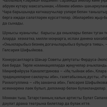
Чаллының «Эврика» мәдәният сараенда әниләр көне уңа
абруен күтәрү максатыннан, «Минем әбием» шәһәркүләм
Чара барышында катнашучылар үзләре белән танышты
бергә иҗади сәләтләрен күрсәттеләр. Әбиләребез җыр-б
да сынады.
Шунысы куанычлы: барысы да оныклары белән туган т
Аларда хезмәткә, милли моңнарга, ислам диненә мәхәб
«Оныкларыбыз безнең догачыларыбыз булырга тиеш», –
Гөлсәрия Шәфыйкова.
Конкурсантларга Шәһәр Советы депутаты Фирдүсә Әюпо
бәя бирде. Төрле номинацияләрдә җиңүчеләр ачыкланд
Миңнефәйрүзә Камалетдинова – «Иң тыйнак әби», Клара
традицияләрне саклаучы әби», газетабызның дусты, «Рә
Рәхмәтуллина – «Иң заманча әби», Гөлсәрия Шәфыйкова
исемнәренә лаек булып, диломнар белән бүләкләнделәр
Моннан тыш, Татарстанның халык артисты Булат Сәлахо
дәүләт драма театрына билетлар да бүләк итте.