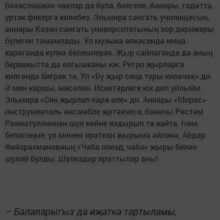
Бәхәсләшкән чаклар да була, билгеле. Аннары, гадәттә,
уртак фикергә киләбез. Эльмира сәнгать училищесын,
аннары Казан сәнгать университетының хор дирижеры
бүлеген тәмамлады. Ул музыка өлкәсендә миңа
караганда күпкә белемлерәк. Җыр сайлаганда да аның
бервакытта да ялгышканы юк. Ретро җырларга
килгәндә бигрәк тә. Ул «Бу җыр сиңа туры киләчәк» ди.
Ә мин каршы, мәсәлән. Искитәрлеге юк дип уйлыйм.
Эльмира «Син җырлап кара әле» ди. Аннары «Мирас»
инструменталь ансамбле җитәкчесе, баянчы Рөстәм
Рәхмәтуллиннан шул көйне яздырып та кайта. Һәм,
беләсеңме, ул минем яраткан җырыма әйләнә, Айдар
Фәйзрахмановның «Чаба поезд, чаба» җыры белән
шулай булды. Шулкадәр яраттылар аны!
– Балаларыгыз да иҗатка тартыламы,