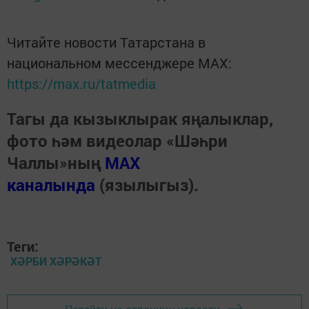
Читайте новости Татарстана в
национальном мессенджере MАХ:
https://max.ru/tatmedia
Тагы да кызыклырак яңалыклар,
фото һәм видеолар «Шәһри
Чаллы»ның
MAX
каналында
(язылыгыз).
Теги:
ХӘРБИ ХӘРӘКӘТ