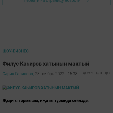
Перейти на страницу новости
ШОУ-БИЗНЕС
Филүс Каһиров хатынын мактый
Сәрия Гарипова,
23 ноябрь 2022 - 15:38
2170
0
2
Җырчы тормышы, иҗаты турында сөйләде.