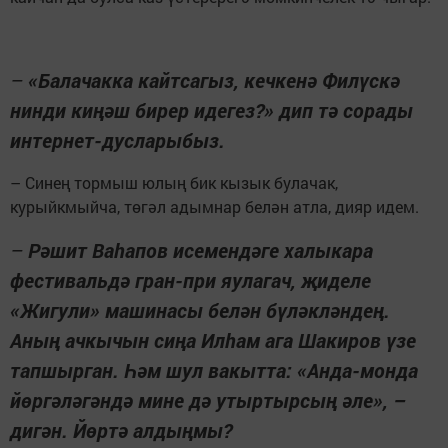
–
«Балачакка кайтсагыз, кечкенә Филүскә
нинди киңәш бирер идегез?» дип тә сорады
интернет-дусларыбыз.
– Синең тормыш юлың бик кызык булачак,
курыйкмыйча, төгәл адымнар белән атла, дияр идем.
–
Рәшит Ваһапов исемендәге халыкара
фестивальдә гран-при яулагач, җиделе
«Жигули» машинасы белән бүләкләндең.
Аның ачкычын сиңа Илһам ага Шакиров үзе
тапшырган. Һәм шул вакытта: «Анда-монда
йөргәләгәндә мине дә утыртырсың әле», –
дигән. Йөртә алдыңмы?