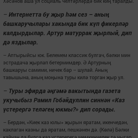
Хәсәнов аша ул социаль челтәрләрдә бик киң таралды.
–
Интернетта бу җыр һәм сез – аның
башкаручылары хакында бик күп фикерләр
калдырдылар. Артур матуррак җырлый, дип
дә яздылар.
– Аптырыйсы юк. Белемем классик булгач, бәлки мин
эстрадача җырлап бетермимдер. Ә Артурның
башкаруы самими, ничек бар – шулай. Аның
тавышына, аның моңына туры килә торган җыр ул.
–
Туры эфирда әңгәмә вакытында газета
укучыбыз Рамил Гобәйдуллин синнән «Каз
үстерергә теләгең юкмы?» дип сорады.
– Бердән, «Киек каз юлы» җырын яратам, икенчедән,
каклаган казны да яратам, пешкәнен дә. (Көлә) Бәлки
кайчан да булса каз үстеререгә мөмкинчелек тә чыгар.