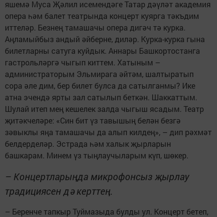
яшемә Муса Җәлил исемендәге Татар дәүләт академия
опера һәм балет театрында концерт куярга тәкъдим
иттеләр. Безнең тамашачы опера дигәч тә курка.
Аңламыйбыз андый әйберне, диләр. Курка-курка гына
билетларны сатуга куйдык. Аннары Башкортостанга
гастрольләргә чыгып киттем. Хатыным –
администраторым Эльмирага әйтәм, шалтыратып
сора әле дим, бер билет булса да сатылганмы? Ике
атна эчендә ярты зал сатылып беткән. Шаккаттым.
Шулай итеп мең кешелек залда чыгыш ясадым. Театр
җитәкчеләре: «Син бит үз тавышың белән безгә
зәвыклы яңа тамашачы да алып килдең», – дип рәхмәт
белдерделәр. Эстрада һәм халык җырларын
башкарам. Минем үз тыңлаучыларым күп, шөкер.
– Концертларыңда микрофонсыз җырлау
традициясен дә керттең.
– Беренче тапкыр Туймазыда булды ул. Концерт бетеп,