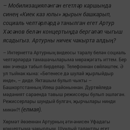
– Мобилизацияләнгән егетләр каршында
синең «Киек каз юлы» җырын башкарып,
социаль челтәрләрдә танылган егет Артур
Хәсәнов белән концертыңда бергәләп чыгыш
ясадыгыз. Артурны ничек чакырта алдың?
– Интернетта Артурның видеосы таралу белән социаль
челтәрләрдә тамашачыларыма мөрәҗәгать иттем. Бер
көн эчендә табып бирделәр. Телефоннан сөйләштек. Ә
ул тыйнак кына: «Бөтенесе дә шулай җырлыйдыр
инде», – диде. Якташым булып чыкты –
Башкортстанның Илеш районыннан. Дүртөйледә
мәдәният сараенда тавыш режиссеры булып эшләгән.
Режиссерлары шундый булгач, җырчылары нинди
(елмая).
микән?!
Хөрмәт йөзеннән Артурның әти-әнисен Уфадагы
концертыма чакырдым. Шундый талантлы егет