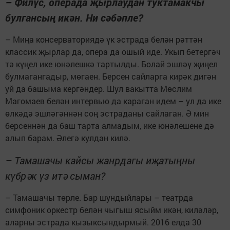
– Филүс, операда җырлаудан туктамакчы
булгансың икән. Ни сәбәпле?
– Миңа консерваториядә үк эстрада белән рәттән
классик җырлар да, опера да ошый иде. Укып бетергәч
тә күңел ике юнәлешкә тартылды. Болай эшләү җиңел
булмагангадыр, мөгаен. Берсен сайларга кирәк дигән
уй да башыма кергәндер. Шул вакытта Мөслим
Магомаев белән интервью да караган идем – ул да ике
өлкәдә эшләгәннән соң эстраданы сайлаган. Ә мин
берсеннән да баш тарта алмадым, ике юнәлешене дә
алып барам. Әлегә кулдан килә.
– Тамашачы кайсы жанрдагы иҗатыңны
күбрәк үз итә сыман?
– Тамашачы төрле. Бар шундыйлары – театрда
симфоник оркестр белән чыгыш ясыйм икән, киләләр,
аларны эстрада кызыксындырмый. 2016 елда 30