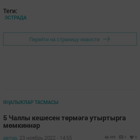
Теги:
ЭСТРАДА
Перейти на страницу новости
ЯҢАЛЫКЛАР ТАСМАСЫ
5 Чаллы кешесен төрмәгә утыртырга
мөмкиннәр
автор,
23 ноябрь 2022 - 14:55
868
0
0