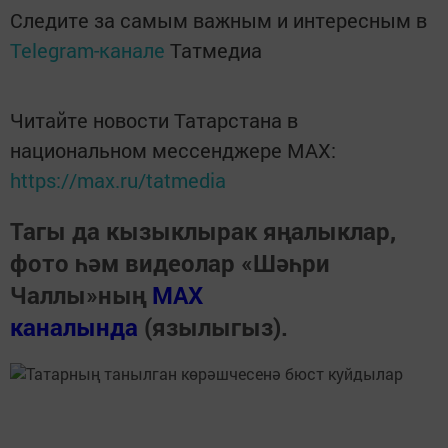
Следите за самым важным и интересным в
Telegram-канале
Татмедиа
Читайте новости Татарстана в
национальном мессенджере MАХ:
https://max.ru/tatmedia
Тагы да кызыклырак яңалыклар,
фото һәм видеолар «Шәһри
Чаллы»ның
MAX
каналында
(язылыгыз).