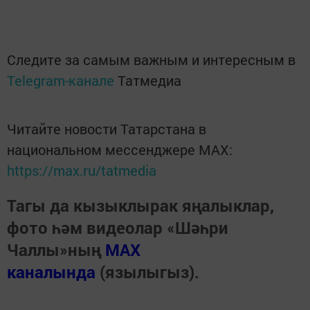
Следите за самым важным и интересным в
Telegram-канале
Татмедиа
Читайте новости Татарстана в
национальном мессенджере MАХ:
https://max.ru/tatmedia
Тагы да кызыклырак яңалыклар,
фото һәм видеолар «Шәһри
Чаллы»ның
MAX
каналында
(язылыгыз).