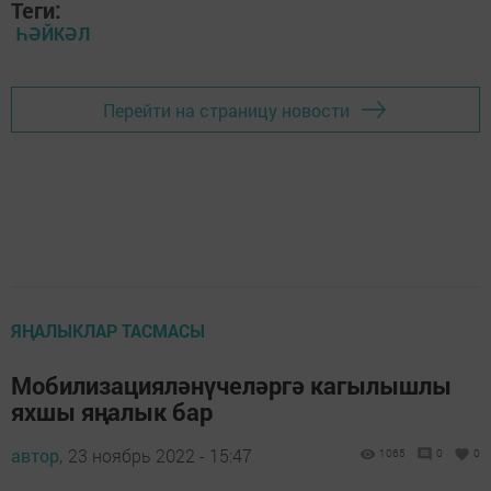
Теги:
ҺӘЙКӘЛ
Перейти на страницу новости
ЯҢАЛЫКЛАР ТАСМАСЫ
Мобилизацияләнүчеләргә кагылышлы
яхшы яңалык бар
автор,
23 ноябрь 2022 - 15:47
1065
0
0