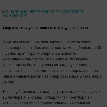
Алар азартлы уен салоны оештыруда гаепләнә.
Азартлы уен салоны оештыручылар эзенә хокук
сакчылары сентябрь аенда чыкты. Аның башында 38
яшьлек ир-ат тора. Моңарчы да җинаять
җаваплылыгына тартылган булган. Ул Гагарин
урамындагы йортның аскы катында уен салоны
оештыра. Покер өстәле, карта, фишкалар сатып ала.
Эшкә 4 кешене җәлеп итә. Алар арасында 2 хатын-кыз
да бар.
Тикшерү барышында аларның кимендә 68 мең сум акча
эшләүләре ачыклана. Тоткарланган ир-атлар һәм
хатын-кызлар үз гаепләрен тулысынча таныган.