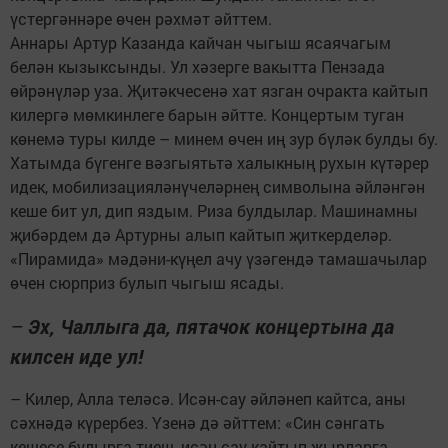
үстергәннәре өчен рәхмәт әйттем.
Аннары Артур Казанда кайчан чыгыш ясаячагым
белән кызыксынды. Ул хәзерге вакытта Пензада
өйрәнүләр уза. Җитәкчесенә хат язган очракта кайтып
килергә мөмкинлеге барын әйтте. Концертым туган
көнемә туры килде – минем өчен иң зур бүләк булды бу.
Хатымда бүгенге вәзгыятьтә халыкның рухын күтәрер
идек, мобилизацияләнүчеләрнең символына әйләнгән
кеше бит ул, дип яздым. Риза булдылар. Машинамны
җибәрдем дә Артурны алып кайтып җиткерделәр.
«Пирамида» мәдәни-күңел ачу үзәгендә тамашачылар
өчен сюрприз булып чыгыш ясады.
–
Эх, Чаллыга да, пятачок концертына да
килсен иде ул!
– Килер, Алла теләсә. Исән-сау әйләнеп кайтса, аны
сәхнәдә күрербез. Үзенә дә әйттем: «Син сәнгать
кешесе булырга тиеш, исән-сау кайтып җырларга,