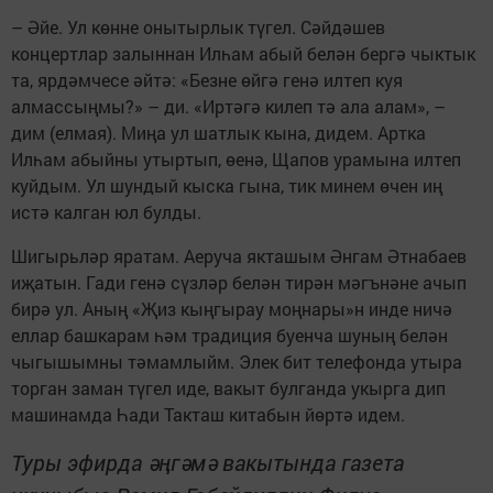
– Әйе. Ул көнне онытырлык түгел. Сәйдәшев
концертлар залыннан Илһам абый белән бергә чыктык
та, ярдәмчесе әйтә: «Безне өйгә генә илтеп куя
алмассыңмы?» – ди. «Иртәгә килеп тә ала алам», –
дим (елмая). Миңа ул шатлык кына, дидем. Артка
Илһам абыйны утыртып, өенә, Щапов урамына илтеп
куйдым. Ул шундый кыска гына, тик минем өчен иң
истә калган юл булды.
Шигырьләр яратам. Аеруча якташым Әнгам Әтнабаев
иҗатын. Гади генә сүзләр белән тирән мәгънәне ачып
бирә ул. Аның «Җиз кыңгырау моңнары»н инде ничә
еллар башкарам һәм традиция буенча шуның белән
чыгышымны тәмамлыйм. Элек бит телефонда утыра
торган заман түгел иде, вакыт булганда укырга дип
машинамда Һади Такташ китабын йөртә идем.
Туры эфирда әңгәмә вакытында газета