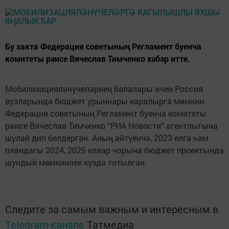
Бу хакта Федерация советының Регламент буенча
комитеты рәисе Вячеслав Тимченко хәбәр итте.
Мобилизацияләнүчеләрнең балалары өчен Россия
вузларында бюджет урыннары каралырга мөмкин.
Федерация советының Регламент буенча комитеты
рәисе Вячеслав Тимченко “РИА Новости” агентлыгына
шулай дип белдергән. Аның әйтүенчә, 2023 елга һәм
пландагы 2024, 2025 еллар чорына бюджет проектында
шундый мөмкинлек күздә тотылган.
Следите за самым важным и интересным в
Telegram-канале
Татмедиа