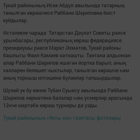
Тукай районының Иске Абдул авылында татарның
танылган көрәшчесе Раббани Шәриповка бюст
куйдылар.
Истәлекле чарада Татарстан Дәүләт Советы рәисе
урынбасары, республиканың көрәш федерациясе
президиумы рәисе Марат Әхмәтов, Тукай районы
башлыгы Фаил Камаев катнашты. Тантана алдыннан
алар Раббани Шәрипов яшәгән йортка барып, аның
хәлләрен белешеп чыктылар, танылган көрәшче һәм
аның тормыш иптәшенә бүләкләр тапшырдылар.
Шулай ук бу көнне Түбән Суыксу авылында Раббани
Шәрипов хөрмәтенә балалар һәм үсмерләр арасында
12нче мәртәбә көрәш турниры да узды.
Тукай районының «Якты юл» газетасы фотолары