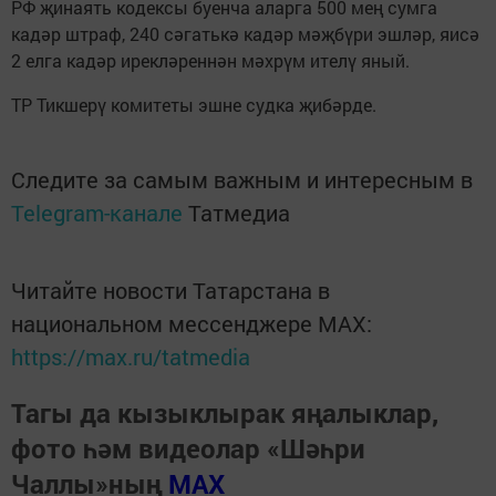
РФ җинаять кодексы буенча аларга 500 мең сумга
кадәр штраф, 240 сәгатькә кадәр мәҗбүри эшләр, яисә
2 елга кадәр ирекләреннән мәхрүм ителү яный.
ТР Тикшерү комитеты эшне судка җибәрде.
Следите за самым важным и интересным в
Telegram-канале
Татмедиа
Читайте новости Татарстана в
национальном мессенджере MАХ:
https://max.ru/tatmedia
Тагы да кызыклырак яңалыклар,
фото һәм видеолар «Шәһри
Чаллы»ның
MAX