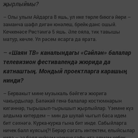
җырлыймы?
– Олы улым Айдарга 8 яшь, ул ике төрле биюгә йөри –
заманча шафл дигән юнәлеш, брейк-данс ошый.
Кечкенәсе Рөстәмгә 5 яшь. Әле ояла, тик тавышы
матур, көчле. Ул рәсем ясарга да ярата.
–
«Шаян ТВ» каналындагы «Сәйлән» балалар
телевизион фестивалендә жюрида да
катнаштың. Мондый проектларга карашың
нинди?
– Бервакыт мине музыкаль бәйгегә жюрига
чакырдылар. Бәләкәй генә балалар костюмнарын
кигәннәр, тырышып-тырышып җырлыйлар. Үземне күз
алдыма китердем – мин дә шулай чыгып баса идем
бит сәхнәгә. Курка-курка гына бит инде. Сабыйларга
ничек балл куясың?! Берәр сәгать интектем, елыйсылар
килә – әз балл куйсам үземне гафу итә алмам кебек.