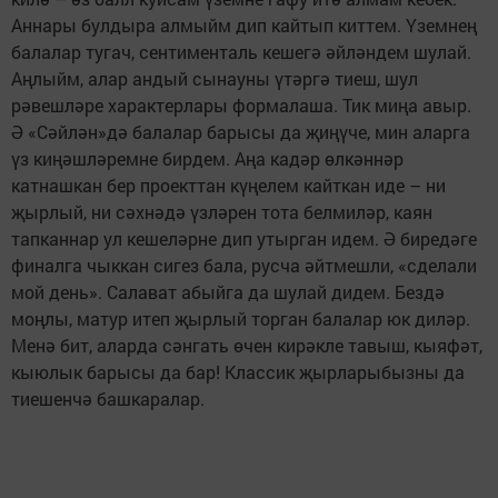
Аннары булдыра алмыйм дип кайтып киттем. Үземнең
балалар тугач, сентименталь кешегә әйләндем шулай.
Аңлыйм, алар андый сынауны үтәргә тиеш, шул
рәвешләре характерлары формалаша. Тик миңа авыр.
Ә «Сәйлән»дә балалар барысы да җиңүче, мин аларга
үз киңәшләремне бирдем. Аңа кадәр өлкәннәр
катнашкан бер проекттан күңелем кайткан иде – ни
җырлый, ни сәхнәдә үзләрен тота белмиләр, каян
тапканнар ул кешеләрне дип утырган идем. Ә биредәге
финалга чыккан сигез бала, русча әйтмешли, «сделали
мой день». Салават абыйга да шулай дидем. Бездә
моңлы, матур итеп җырлый торган балалар юк диләр.
Менә бит, аларда сәнгать өчен кирәкле тавыш, кыяфәт,
кыюлык барысы да бар! Классик җырларыбызны да
тиешенчә башкаралар.