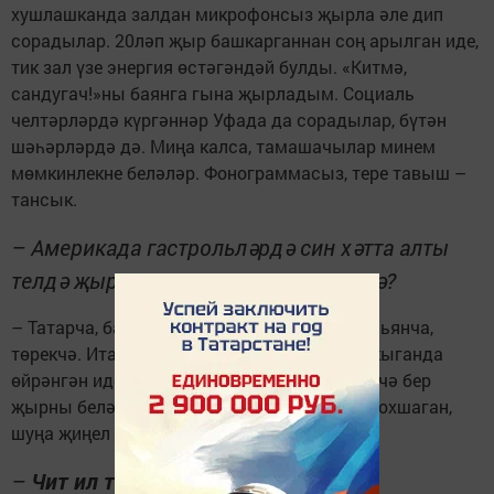
хушлашканда залдан микрофонсыз җырла әле дип
сорадылар. 20ләп җыр башкарганнан соң арылган иде,
тик зал үзе энергия өстәгәндәй булды. «Китмә,
сандугач!»ны баянга гына җырладым. Социаль
челтәрләрдә күргәннәр Уфада да сорадылар, бүтән
шәһәрләрдә дә. Миңа калса, тамашачылар минем
мөмкинлекне беләләр. Фонограммасыз, тере тавыш –
тансык.
– Америкада гастрольләрдә син хәтта алты
телдә җырлагансың. Нинди телләрдә?
– Татарча, башкортча, русча, инглизчә, итальянча,
төрекчә. Итальян телен консерваториядә укыганда
өйрәнгән идек, хәзер онытыла бара. Инглизчә бер
җырны белә идем. Төрек теле үзебезнекенә охшаган,
шуңа җиңел бирелде.
–
Чит ил тамашачысы нинди ул?