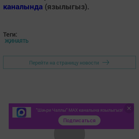
каналында
(язылыгыз).
Теги:
ҖИНАЯТЬ
Перейти на страницу новости
"Шәһри Чаллы" MAX каналына язылыгыз!
Подписаться