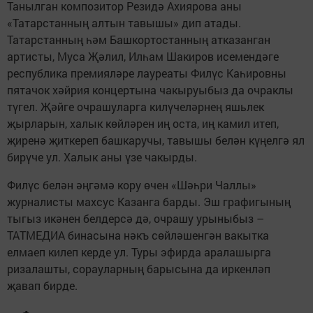
Танылган композитор Резидә Ахиярова аны
«Татарстанның алтын тавышы» дип атады.
Татарстанның һәм Башкортостанның атказанган
артисты, Муса Җәлил, Илһам Шакиров исемендәге
республика премияләре лауреаты Филүс Каһировны
пятачок хәйрия концертына чакыруыбыз да очраклы
түгел. Җәйге очрашуларга килүчеләрнең яшьлек
җырларын, халык көйләрен иң оста, иң камил итеп,
җиренә җиткереп башкаручы, тавышы белән күңелгә ял
бирүче ул. Халык аны үзе чакырды.
Филүс белән әңгәмә кору өчен «Шәһри Чаллы»
журналисты махсус Казанга барды. Эш графигының
тыгыз икәнен белдерсә дә, очрашу урыныбыз –
ТАТМЕДИА бинасына нәкъ сөйләшенгән вакытка
елмаеп килеп керде ул. Туры эфирда аралашырга
ризалашты, сорауларның барысына да иркенләп
җавап бирде.