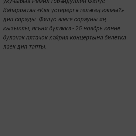
укучыбыз Рамил Гобәйдуллин Филүс
Каһировтан «Каз үстерергә теләгең юкмы?»
дип сорады. Филүс әлеге сорауны иң
кызыклы, ягъни бүләккә - 25 ноябрь көнне
булачак пятачок хәйрия концертына билетка
лаек дип тапты.