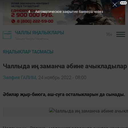
3
Автоматическое закрытие баннера через
ЧАЛЛЫ ЯҢАЛЫКЛАРЫ
16+
"Шәһри Чаллы" газетасы
ЯҢАЛЫКЛАР ТАСМАСЫ
Чаллыда иң заманча әбине ачыкладылар
Зөлфия ГАЛИМ,
24 ноябрь 2022 - 08:00
Әбиләр җыр-биюгә, аш-суга осталыкларын да сынады.