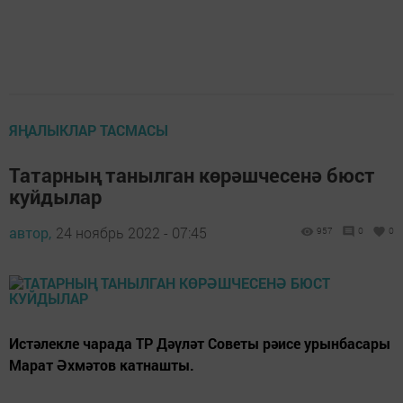
ЯҢАЛЫКЛАР ТАСМАСЫ
Татарның танылган көрәшчесенә бюст
куйдылар
автор,
24 ноябрь 2022 - 07:45
957
0
0
Истәлекле чарада ТР Дәүләт Советы рәисе урынбасары
Марат Әхмәтов катнашты.