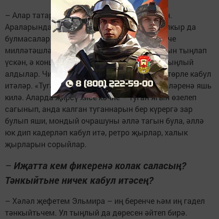
– Алар татар концертына йөреп өйрәнмәгән.
Араларында Татарстанда, Россиядә бер тапкыр да
булмасалар да өйдә татарча гына сөйләшүче
милләтәшләребез бар. Алар халык җырларын тыңлап
үскән, ә концертта үз күзләре белән күреп, тыңлый
алдылар. Чит илдә безнең чыгышны бүтән төрле кабул
итәләр. «Туган тел»не генә җырласаң да күзләренә яшь
килә. Аларда җирсү хисе көчле – туган ягын өзелеп
сагынып, анда калган туганнарын бер күрергә зар
булып яши, мондый очрашуны әллә тагын була, әллә
юк дип кадерләп кабул итә, ретро җырлар, халык
җырларын сорыйлар.
–
Иҗатта кем фикеренә колак саласың?
Тәнкыйтьне ничек кабул итәсең?
– Хәләл җефетем Эльмира – иң беренче һәм иң гадел
тәнкыйтьчем. Ул тыңлый да дөресен әйтеп бирә.